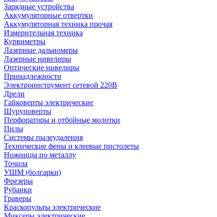
Зарядные устройства
Аккумуляторные отвертки
Аккумуляторная техника прочая
Измерительная техника
Курвиметры
Лазерные дальномеры
Лазерные нивелиры
Оптические нивелиры
Принадлежности
Электроинструмент сетевой 220В
Дрели
Гайковерты электрические
Шуруповерты
Перфораторы и отбойные молотки
Пилы
Системы пылеудаления
Технические фены и клеевые пистолеты
Ножницы по металлу
Точила
УШМ (болгарки)
Фрезеры
Рубанки
Граверы
Краскопульты электрические
Миксеры электрические