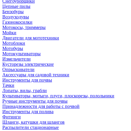
Снегоуборщики
Цепные пилы
Бензобуры
Воздуходувы
Газонокосилки
Мотокосы, триммеры
Мойки
Двигатели для мототехники
Мотоблоки
Мотобуры
Мотокультиваторы
Измельчители
Кусторезы электрические
Опрыскиватели
Аксессуары для садовой техники
Инструменты для почвы
Тачки
Лопаты, вилы, грабли
Культиваторы, мотыги, плуги, плоскорезы, полольники
Ручные инструменты для почвы
Принадлежности для работы с почвой
Инструменты для полива
Фитинги
Шланги, катушки для шлангов
Распылители стационарные