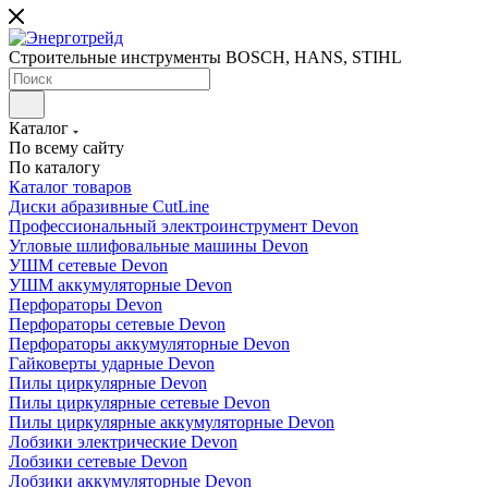
Строительные инструменты BOSCH, HANS, STIHL
Каталог
По всему сайту
По каталогу
Каталог товаров
Диски абразивные CutLine
Профессиональный электроинструмент Devon
Угловые шлифовальные машины Devon
УШМ сетевые Devon
УШМ аккумуляторные Devon
Перфораторы Devon
Перфораторы сетевые Devon
Перфораторы аккумуляторные Devon
Гайковерты ударные Devon
Пилы циркулярные Devon
Пилы циркулярные сетевые Devon
Пилы циркулярные аккумуляторные Devon
Лобзики электрические Devon
Лобзики сетевые Devon
Лобзики аккумуляторные Devon