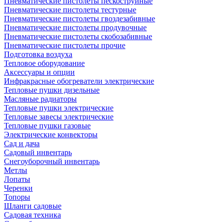
Пневматические пистолеты пескоструйные
Пневматические пистолеты тестурные
Пневматические пистолеты гвоздезабивные
Пневматические пистолеты продувочные
Пневматические пистолеты скобозабивные
Пневматические пистолеты прочие
Подготовка воздуха
Тепловое оборудование
Аксессуары и опции
Инфракрасные обогреватели электрические
Тепловые пушки дизельные
Масляные радиаторы
Тепловые пушки электрические
Тепловые завесы электрические
Тепловые пушки газовые
Электрические конвекторы
Сад и дача
Садовый инвентарь
Снегоуборочный инвентарь
Метлы
Лопаты
Черенки
Топоры
Шланги садовые
Садовая техника