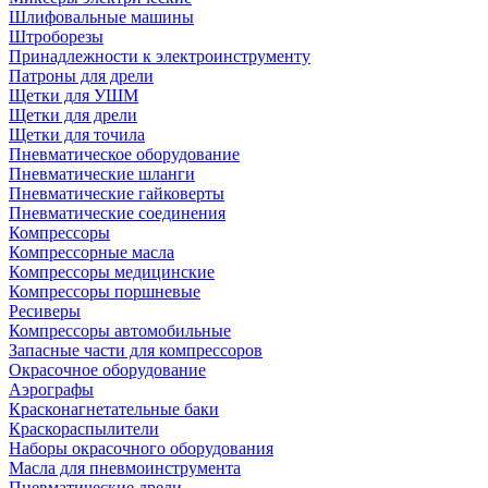
Шлифовальные машины
Штроборезы
Принадлежности к электроинструменту
Патроны для дрели
Щетки для УШМ
Щетки для дрели
Щетки для точила
Пневматическое оборудование
Пневматические шланги
Пневматические гайковерты
Пневматические соединения
Компрессоры
Компрессорные масла
Компрессоры медицинские
Компрессоры поршневые
Ресиверы
Компрессоры автомобильные
Запасные части для компрессоров
Окрасочное оборудование
Аэрографы
Красконагнетательные баки
Краскораспылители
Наборы окрасочного оборудования
Масла для пневмоинструмента
Пневматические дрели