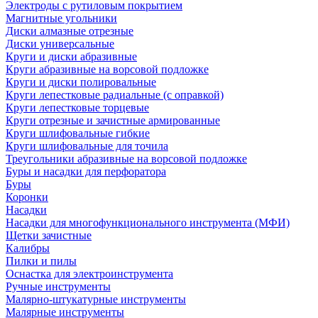
Электроды с рутиловым покрытием
Магнитные угольники
Диски алмазные отрезные
Диски универсальные
Круги и диски абразивные
Круги абразивные на ворсовой подложке
Круги и диски полировальные
Круги лепестковые радиальные (с оправкой)
Круги лепестковые торцевые
Круги отрезные и зачистные армированные
Круги шлифовальные гибкие
Круги шлифовальные для точила
Треугольники абразивные на ворсовой подложке
Буры и насадки для перфоратора
Буры
Коронки
Насадки
Насадки для многофункционального инструмента (МФИ)
Щетки зачистные
Калибры
Пилки и пилы
Оснастка для электроинструмента
Ручные инструменты
Малярно-штукатурные инструменты
Малярные инструменты