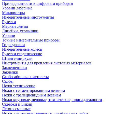
Принадлежности к цифровым приборам
Уровни лазерные
Микрометры
Измерительные инструменты
Рулетки
Мерные ленты
Линейки, угольники
Уровни
Точные измерительные приборы
Гидроуровни
Измерительные колеса
Рулетки геодезические
Штангенциркули
Инструменты для крепления листовых материалов
Заклепочники
Заклепки
Скобозабивные пистолеты
Скобы
Ножи технические
Ножи с сегментированным лезвием
Ножи с трапециевидным лезвием
Ножи круговые, перовые, технические, принадлежности
Скребки и цикли
Лезвия сменные
Ножи для художественных и дизайнерских работ