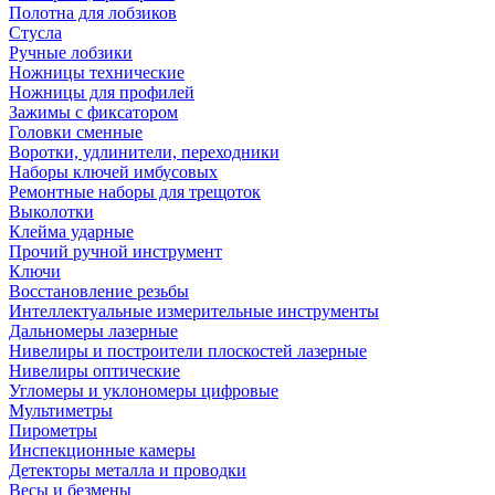
Полотна для лобзиков
Стусла
Ручные лобзики
Ножницы технические
Ножницы для профилей
Зажимы с фиксатором
Головки сменные
Воротки, удлинители, переходники
Наборы ключей имбусовых
Ремонтные наборы для трещоток
Выколотки
Клейма ударные
Прочий ручной инструмент
Ключи
Восстановление резьбы
Интеллектуальные измерительные инструменты
Дальномеры лазерные
Нивелиры и построители плоскостей лазерные
Нивелиры оптические
Угломеры и уклономеры цифровые
Мультиметры
Пирометры
Инспекционные камеры
Детекторы металла и проводки
Весы и безмены