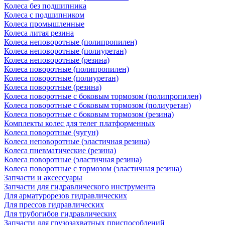
Колеса без подшипника
Колеса с подшипником
Колеса промышленные
Колеса литая резина
Колеса неповоротные (полипропилен)
Колеса неповоротные (полиуретан)
Колеса неповоротные (резина)
Колеса поворотные (полипропилен)
Колеса поворотные (полиуретан)
Колеса поворотные (резина)
Колеса поворотные c боковым тормозом (полипропилен)
Колеса поворотные c боковым тормозом (полиуретан)
Колеса поворотные c боковым тормозом (резина)
Комплекты колес для телег платформенных
Колеса поворотные (чугун)
Колеса неповоротные (эластичная резина)
Колеса пневматические (резина)
Колеса поворотные (эластичная резина)
Колеса поворотные c тормозом (эластичная резина)
Запчасти и аксессуары
Запчасти для гидравлического инструмента
Для арматурорезов гидравлических
Для прессов гидравлических
Для трубогибов гидравлических
Запчасти для грузозахватных приспособлений