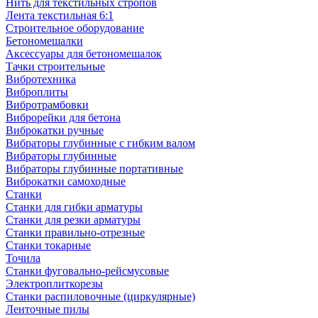
Нить для текстильных стропов
Лента текстильная 6:1
Строительное оборудование
Бетономешалки
Аксессуары для бетономешалок
Тачки строительные
Вибротехника
Виброплиты
Вибротрамбовки
Виброрейки для бетона
Виброкатки ручные
Вибраторы глубинные с гибким валом
Вибраторы глубинные
Вибраторы глубинные портативные
Виброкатки самоходные
Станки
Станки для гибки арматуры
Станки для резки арматуры
Станки правильно-отрезные
Станки токарные
Точила
Станки фуговально-рейсмусовые
Электроплиткорезы
Станки распиловочные (циркулярные)
Ленточные пилы