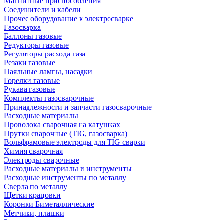
Магнитные приспособления
Соединители и кабели
Прочее оборудование к электросварке
Газосварка
Баллоны газовые
Редукторы газовые
Регуляторы расхода газа
Резаки газовые
Паяльные лампы, насадки
Горелки газовые
Рукава газовые
Комплекты газосварочные
Принадлежности и запчасти газосварочные
Расходные материалы
Проволока сварочная на катушках
Прутки сварочные (TIG, газосварка)
Вольфрамовые электроды для TIG сварки
Химия сварочная
Электроды сварочные
Расходные материалы и инструменты
Расходные инструменты по металлу
Сверла по металлу
Щетки крацовки
Коронки Биметаллические
Метчики, плашки