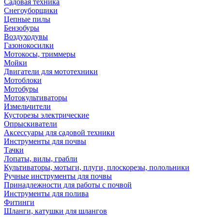
Садовая техника
Снегоуборщики
Цепные пилы
Бензобуры
Воздуходувы
Газонокосилки
Мотокосы, триммеры
Мойки
Двигатели для мототехники
Мотоблоки
Мотобуры
Мотокультиваторы
Измельчители
Кусторезы электрические
Опрыскиватели
Аксессуары для садовой техники
Инструменты для почвы
Тачки
Лопаты, вилы, грабли
Культиваторы, мотыги, плуги, плоскорезы, полольники
Ручные инструменты для почвы
Принадлежности для работы с почвой
Инструменты для полива
Фитинги
Шланги, катушки для шлангов