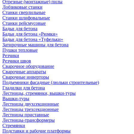
Отрезные (монтажные) пилы
Лобзиковые станки
Станки сверлильные
Станки шлифовальные
Станки рейсмусовые
Бадьи для бетона
Бадьи для бетона «Рюмки»
Бадьи для бетона «Туфельки»
Затирочные машины для бетона
Пушки тепловые
Резчики
Резчики швов
Сварочное оборудование
Сварочные аппараты
Сварочные инверторы
Подъемники фасадные (люльки строительные)
Гладилки для бетона
Лестницы, стремянки, вышки-туры
Вышки-туры
Лестницы двухсекционные
Лестницы трехсекционные
Лестницы приставные
Лестницы-трансформеры
Стремянки
Подставки и рабочие платформы