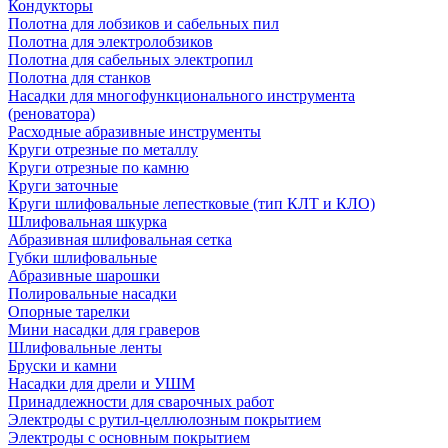
Кондукторы
Полотна для лобзиков и сабельных пил
Полотна для электролобзиков
Полотна для сабельных электропил
Полотна для станков
Насадки для многофункционального инструмента
(реноватора)
Расходные абразивные инструменты
Круги отрезные по металлу
Круги отрезные по камню
Круги заточные
Круги шлифовальные лепестковые (тип КЛТ и КЛО)
Шлифовальная шкурка
Абразивная шлифовальная сетка
Губки шлифовальные
Абразивные шарошки
Полировальные насадки
Опорные тарелки
Мини насадки для граверов
Шлифовальные ленты
Бруски и камни
Насадки для дрели и УШМ
Принадлежности для сварочных работ
Электроды с рутил-целлюлозным покрытием
Электроды с основным покрытием