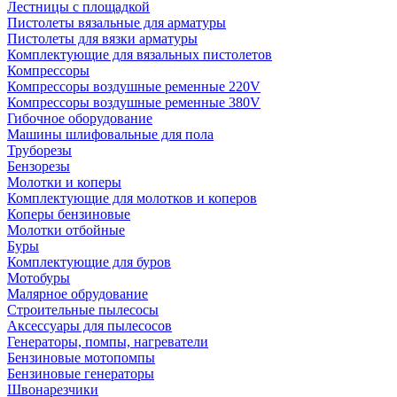
Лестницы с площадкой
Пистолеты вязальные для арматуры
Пистолеты для вязки арматуры
Комплектующие для вязальных пистолетов
Компрессоры
Компрессоры воздушные ременные 220V
Компрессоры воздушные ременные 380V
Гибочное оборудование
Машины шлифовальные для пола
Труборезы
Бензорезы
Молотки и коперы
Комплектующие для молотков и коперов
Коперы бензиновые
Молотки отбойные
Буры
Комплектующие для буров
Мотобуры
Малярное обрудование
Строительные пылесосы
Аксессуары для пылесосов
Генераторы, помпы, нагреватели
Бензиновые мотопомпы
Бензиновые генераторы
Швонарезчики