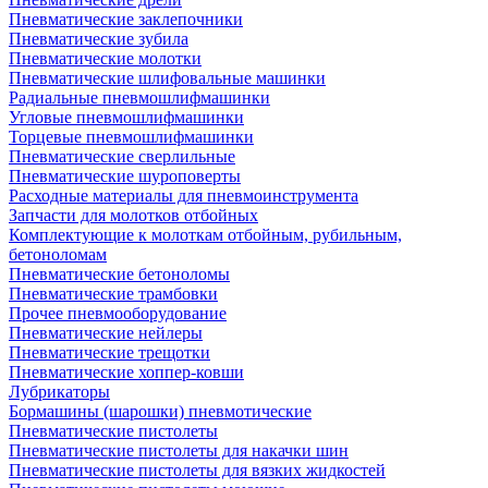
Пневматические заклепочники
Пневматические зубила
Пневматические молотки
Пневматические шлифовальные машинки
Радиальные пневмошлифмашинки
Угловые пневмошлифмашинки
Торцевые пневмошлифмашинки
Пневматические сверлильные
Пневматические шуроповерты
Расходные материалы для пневмоинструмента
Запчасти для молотков отбойных
Комплектующие к молоткам отбойным, рубильным,
бетоноломам
Пневматические бетоноломы
Пневматические трамбовки
Прочее пневмооборудование
Пневматические нейлеры
Пневматические трещотки
Пневматические хоппер-ковши
Лубрикаторы
Бормашины (шарошки) пневмотические
Пневматические пистолеты
Пневматические пистолеты для накачки шин
Пневматические пистолеты для вязких жидкостей