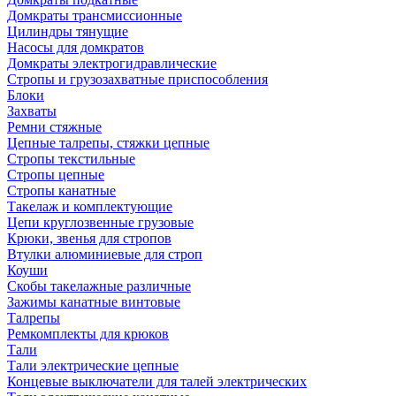
Домкраты трансмиссионные
Цилиндры тянущие
Насосы для домкратов
Домкраты электрогидравлические
Стропы и грузозахватные приспособления
Блоки
Захваты
Ремни стяжные
Цепные талрепы, стяжки цепные
Стропы текстильные
Стропы цепные
Стропы канатные
Такелаж и комплектующие
Цепи круглозвенные грузовые
Крюки, звенья для стропов
Втулки алюминиевые для строп
Коуши
Скобы такелажные различные
Зажимы канатные винтовые
Талрепы
Ремкомплекты для крюков
Тали
Тали электрические цепные
Концевые выключатели для талей электрических