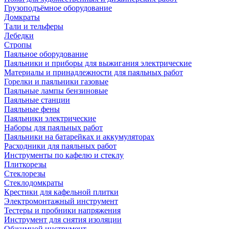
Грузоподъёмное оборудование
Домкраты
Тали и тельферы
Лебедки
Стропы
Паяльное оборудование
Паяльники и приборы для выжигания электрические
Материалы и принадлежности для паяльных работ
Горелки и паяльники газовые
Паяльные лампы бензиновые
Паяльные станции
Паяльные фены
Паяльники электрические
Наборы для паяльных работ
Паяльники на батарейках и аккумуляторах
Расходники для паяльных работ
Инструменты по кафелю и стеклу
Плиткорезы
Стеклорезы
Стеклодомкраты
Крестики для кафельной плитки
Электромонтажный инструмент
Тестеры и пробники напряжения
Инструмент для снятия изоляции
Обжимной инструмент