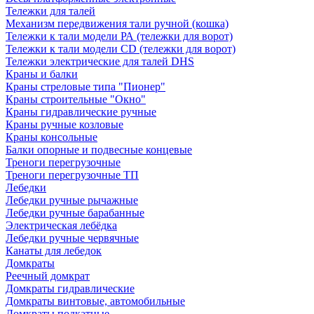
Тележки для талей
Механизм передвижения тали ручной (кошка)
Тележки к тали модели РА (тележки для ворот)
Тележки к тали модели CD (тележки для ворот)
Тележки электрические для талей DHS
Краны и балки
Краны стреловые типа "Пионер"
Краны строительные "Окно"
Краны гидравлические ручные
Краны ручные козловые
Краны консольные
Балки опорные и подвесные концевые
Треноги перегрузочные
Треноги перегрузочные ТП
Лебедки
Лебедки ручные рычажные
Лебедки ручные барабанные
Электрическая лебёдка
Лебедки ручные червячные
Канаты для лебедок
Домкраты
Реечный домкрат
Домкраты гидравлические
Домкраты винтовые, автомобильные
Домкраты подкатные