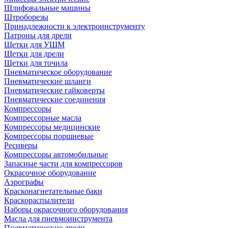
Шлифовальные машины
Штроборезы
Принадлежности к электроинструменту
Патроны для дрели
Щетки для УШМ
Щетки для дрели
Щетки для точила
Пневматическое оборудование
Пневматические шланги
Пневматические гайковерты
Пневматические соединения
Компрессоры
Компрессорные масла
Компрессоры медицинские
Компрессоры поршневые
Ресиверы
Компрессоры автомобильные
Запасные части для компрессоров
Окрасочное оборудование
Аэрографы
Красконагнетательные баки
Краскораспылители
Наборы окрасочного оборудования
Масла для пневмоинструмента
Пневматические дрели