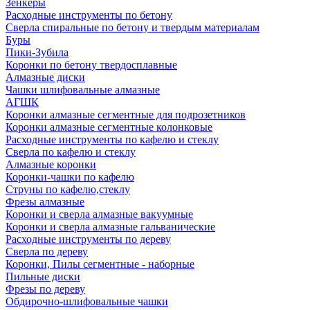
Зенкеры
Расходные инструменты по бетону
Сверла спиральные по бетону и твердым материалам
Буры
Пики-Зубила
Коронки по бетону твердосплавные
Алмазные диски
Чашки шлифовальные алмазные
АГШК
Коронки алмазные сегментные для подрозетников
Коронки алмазные сегментные колонковые
Расходные инструменты по кафелю и стеклу
Сверла по кафелю и стеклу
Алмазные коронки
Коронки-чашки по кафелю
Струны по кафелю,стеклу
Фрезы алмазные
Коронки и сверла алмазные вакуумные
Коронки и сверла алмазные гальванические
Расходные инструменты по дереву
Сверла по дереву
Коронки, Пилы сегментные - наборные
Пильные диски
Фрезы по дереву
Обдирочно-шлифовальные чашки