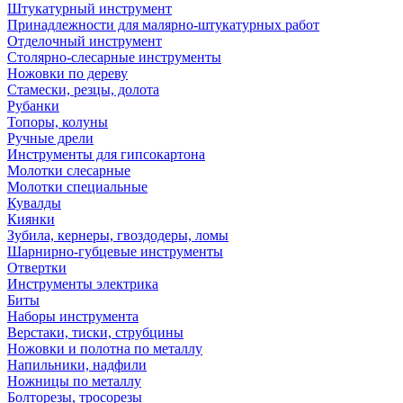
Штукатурный инструмент
Принадлежности для малярно-штукатурных работ
Отделочный инструмент
Столярно-слесарные инструменты
Ножовки по дереву
Стамески, резцы, долота
Рубанки
Топоры, колуны
Ручные дрели
Инструменты для гипсокартона
Молотки слесарные
Молотки специальные
Кувалды
Киянки
Зубила, кернеры, гвоздодеры, ломы
Шарнирно-губцевые инструменты
Отвертки
Инструменты электрика
Биты
Наборы инструмента
Верстаки, тиски, струбцины
Ножовки и полотна по металлу
Напильники, надфили
Ножницы по металлу
Болторезы, тросорезы