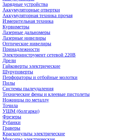
Зарядные устройства
Аккумуляторные отвертки
Аккумуляторная техника прочая
Измерительная техника
Курвиметры
Лазерные дальномеры
Лазерные нивелиры
Оптические нивелиры
Принадлежности
Электроинструмент сетевой 220В
Дрели
Гайковерты электрические
Шуруповерты
Перфораторы и отбойные молотки
Пилы
Системы пылеудаления
Технические фены и клеевые пистолеты
Ножницы по металлу
Точила
УШМ (болгарки)
Фрезеры
Рубанки
Граверы
Краскопульты электрические
Миксеры электрические