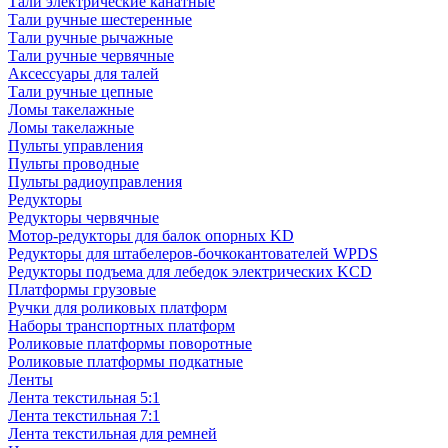
Тали электрические канатные
Тали ручные шестеренные
Тали ручные рычажные
Тали ручные червячные
Аксессуары для талей
Тали ручные цепные
Ломы такелажные
Ломы такелажные
Пульты управления
Пульты проводные
Пульты радиоуправления
Редукторы
Редукторы червячные
Мотор-редукторы для балок опорных KD
Редукторы для штабелеров-бочкокантователей WPDS
Редукторы подъема для лебедок электрических KCD
Платформы грузовые
Ручки для роликовых платформ
Наборы транспортных платформ
Роликовые платформы поворотные
Роликовые платформы подкатные
Ленты
Лента текстильная 5:1
Лента текстильная 7:1
Лента текстильная для ремней