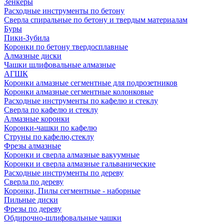
Зенкеры
Расходные инструменты по бетону
Сверла спиральные по бетону и твердым материалам
Буры
Пики-Зубила
Коронки по бетону твердосплавные
Алмазные диски
Чашки шлифовальные алмазные
АГШК
Коронки алмазные сегментные для подрозетников
Коронки алмазные сегментные колонковые
Расходные инструменты по кафелю и стеклу
Сверла по кафелю и стеклу
Алмазные коронки
Коронки-чашки по кафелю
Струны по кафелю,стеклу
Фрезы алмазные
Коронки и сверла алмазные вакуумные
Коронки и сверла алмазные гальванические
Расходные инструменты по дереву
Сверла по дереву
Коронки, Пилы сегментные - наборные
Пильные диски
Фрезы по дереву
Обдирочно-шлифовальные чашки