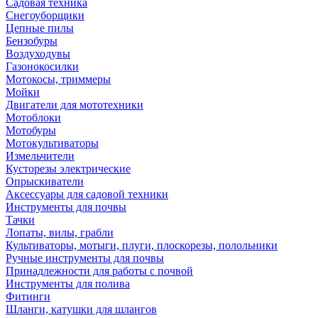
Садовая техника
Снегоуборщики
Цепные пилы
Бензобуры
Воздуходувы
Газонокосилки
Мотокосы, триммеры
Мойки
Двигатели для мототехники
Мотоблоки
Мотобуры
Мотокультиваторы
Измельчители
Кусторезы электрические
Опрыскиватели
Аксессуары для садовой техники
Инструменты для почвы
Тачки
Лопаты, вилы, грабли
Культиваторы, мотыги, плуги, плоскорезы, полольники
Ручные инструменты для почвы
Принадлежности для работы с почвой
Инструменты для полива
Фитинги
Шланги, катушки для шлангов