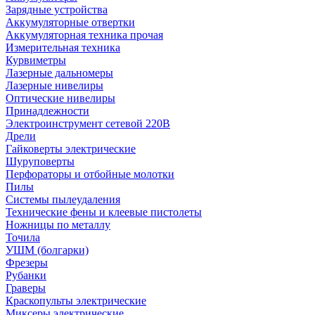
Зарядные устройства
Аккумуляторные отвертки
Аккумуляторная техника прочая
Измерительная техника
Курвиметры
Лазерные дальномеры
Лазерные нивелиры
Оптические нивелиры
Принадлежности
Электроинструмент сетевой 220В
Дрели
Гайковерты электрические
Шуруповерты
Перфораторы и отбойные молотки
Пилы
Системы пылеудаления
Технические фены и клеевые пистолеты
Ножницы по металлу
Точила
УШМ (болгарки)
Фрезеры
Рубанки
Граверы
Краскопульты электрические
Миксеры электрические