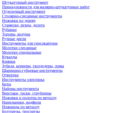
Штукатурный инструмент
Принадлежности для малярно-штукатурных работ
Отделочный инструмент
Столярно-слесарные инструменты
Ножовки по дереву
Стамески, резцы, долота
Рубанки
Топоры, колуны
Ручные дрели
Инструменты для гипсокартона
Молотки слесарные
Молотки специальные
Кувалды
Киянки
Зубила, кернеры, гвоздодеры, ломы
Шарнирно-губцевые инструменты
Отвертки
Инструменты электрика
Биты
Наборы инструмента
Верстаки, тиски, струбцины
Ножовки и полотна по металлу
Напильники, надфили
Ножницы по металлу
Болторезы, тросорезы