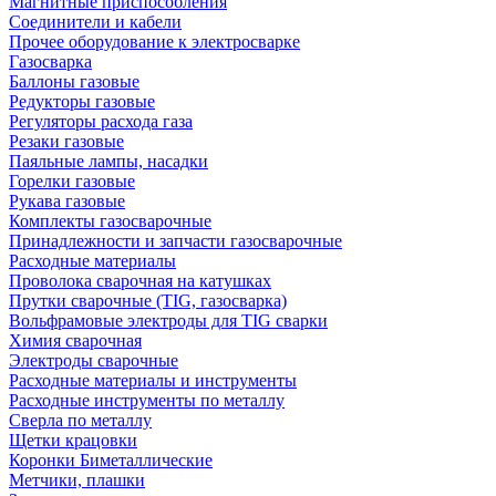
Магнитные приспособления
Соединители и кабели
Прочее оборудование к электросварке
Газосварка
Баллоны газовые
Редукторы газовые
Регуляторы расхода газа
Резаки газовые
Паяльные лампы, насадки
Горелки газовые
Рукава газовые
Комплекты газосварочные
Принадлежности и запчасти газосварочные
Расходные материалы
Проволока сварочная на катушках
Прутки сварочные (TIG, газосварка)
Вольфрамовые электроды для TIG сварки
Химия сварочная
Электроды сварочные
Расходные материалы и инструменты
Расходные инструменты по металлу
Сверла по металлу
Щетки крацовки
Коронки Биметаллические
Метчики, плашки