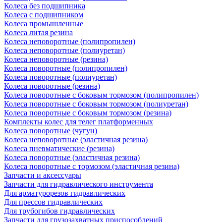
Колеса без подшипника
Колеса с подшипником
Колеса промышленные
Колеса литая резина
Колеса неповоротные (полипропилен)
Колеса неповоротные (полиуретан)
Колеса неповоротные (резина)
Колеса поворотные (полипропилен)
Колеса поворотные (полиуретан)
Колеса поворотные (резина)
Колеса поворотные c боковым тормозом (полипропилен)
Колеса поворотные c боковым тормозом (полиуретан)
Колеса поворотные c боковым тормозом (резина)
Комплекты колес для телег платформенных
Колеса поворотные (чугун)
Колеса неповоротные (эластичная резина)
Колеса пневматические (резина)
Колеса поворотные (эластичная резина)
Колеса поворотные c тормозом (эластичная резина)
Запчасти и аксессуары
Запчасти для гидравлического инструмента
Для арматурорезов гидравлических
Для прессов гидравлических
Для трубогибов гидравлических
Запчасти для грузозахватных приспособлений