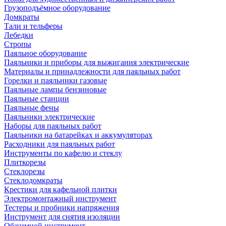
Грузоподъёмное оборудование
Домкраты
Тали и тельферы
Лебедки
Стропы
Паяльное оборудование
Паяльники и приборы для выжигания электрические
Материалы и принадлежности для паяльных работ
Горелки и паяльники газовые
Паяльные лампы бензиновые
Паяльные станции
Паяльные фены
Паяльники электрические
Наборы для паяльных работ
Паяльники на батарейках и аккумуляторах
Расходники для паяльных работ
Инструменты по кафелю и стеклу
Плиткорезы
Стеклорезы
Стеклодомкраты
Крестики для кафельной плитки
Электромонтажный инструмент
Тестеры и пробники напряжения
Инструмент для снятия изоляции
Обжимной инструмент