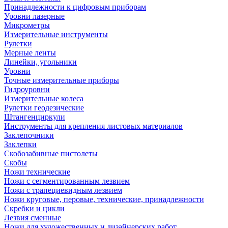
Принадлежности к цифровым приборам
Уровни лазерные
Микрометры
Измерительные инструменты
Рулетки
Мерные ленты
Линейки, угольники
Уровни
Точные измерительные приборы
Гидроуровни
Измерительные колеса
Рулетки геодезические
Штангенциркули
Инструменты для крепления листовых материалов
Заклепочники
Заклепки
Скобозабивные пистолеты
Скобы
Ножи технические
Ножи с сегментированным лезвием
Ножи с трапециевидным лезвием
Ножи круговые, перовые, технические, принадлежности
Скребки и цикли
Лезвия сменные
Ножи для художественных и дизайнерских работ