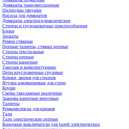
Домкраты трансмиссионные
Цилиндры тянущие
Насосы для домкратов
Домкраты электрогидравлические
Стропы и грузозахватные приспособления
Блоки
Захваты
Ремни стяжные
Цепные талрепы, стяжки цепные
Стропы текстильные
Стропы цепные
Стропы канатные
Такелаж и комплектующие
Цепи круглозвенные грузовые
Крюки, звенья для стропов
Втулки алюминиевые для строп
Коуши
Скобы такелажные различные
Зажимы канатные винтовые
Талрепы
Ремкомплекты для крюков
Тали
Тали электрические цепные
Концевые выключатели для талей электрических