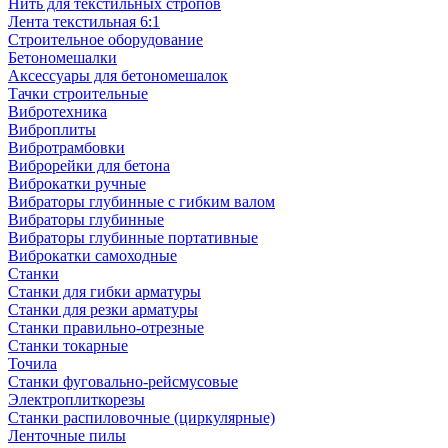
Нить для текстильных стропов
Лента текстильная 6:1
Строительное оборудование
Бетономешалки
Аксессуары для бетономешалок
Тачки строительные
Вибротехника
Виброплиты
Вибротрамбовки
Виброрейки для бетона
Виброкатки ручные
Вибраторы глубинные с гибким валом
Вибраторы глубинные
Вибраторы глубинные портативные
Виброкатки самоходные
Станки
Станки для гибки арматуры
Станки для резки арматуры
Станки правильно-отрезные
Станки токарные
Точила
Станки фуговально-рейсмусовые
Электроплиткорезы
Станки распиловочные (циркулярные)
Ленточные пилы