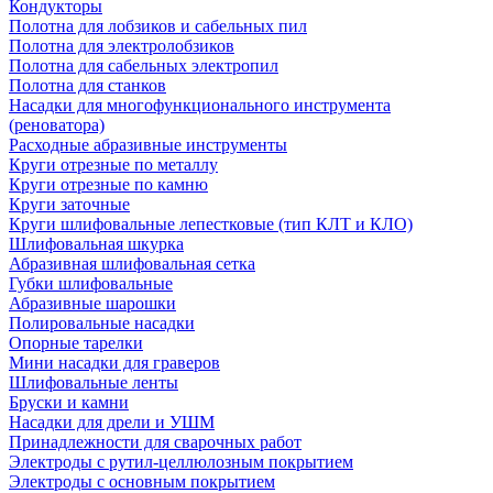
Кондукторы
Полотна для лобзиков и сабельных пил
Полотна для электролобзиков
Полотна для сабельных электропил
Полотна для станков
Насадки для многофункционального инструмента
(реноватора)
Расходные абразивные инструменты
Круги отрезные по металлу
Круги отрезные по камню
Круги заточные
Круги шлифовальные лепестковые (тип КЛТ и КЛО)
Шлифовальная шкурка
Абразивная шлифовальная сетка
Губки шлифовальные
Абразивные шарошки
Полировальные насадки
Опорные тарелки
Мини насадки для граверов
Шлифовальные ленты
Бруски и камни
Насадки для дрели и УШМ
Принадлежности для сварочных работ
Электроды с рутил-целлюлозным покрытием
Электроды с основным покрытием