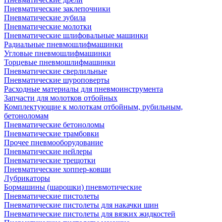
Пневматические заклепочники
Пневматические зубила
Пневматические молотки
Пневматические шлифовальные машинки
Радиальные пневмошлифмашинки
Угловые пневмошлифмашинки
Торцевые пневмошлифмашинки
Пневматические сверлильные
Пневматические шуроповерты
Расходные материалы для пневмоинструмента
Запчасти для молотков отбойных
Комплектующие к молоткам отбойным, рубильным,
бетоноломам
Пневматические бетоноломы
Пневматические трамбовки
Прочее пневмооборудование
Пневматические нейлеры
Пневматические трещотки
Пневматические хоппер-ковши
Лубрикаторы
Бормашины (шарошки) пневмотические
Пневматические пистолеты
Пневматические пистолеты для накачки шин
Пневматические пистолеты для вязких жидкостей