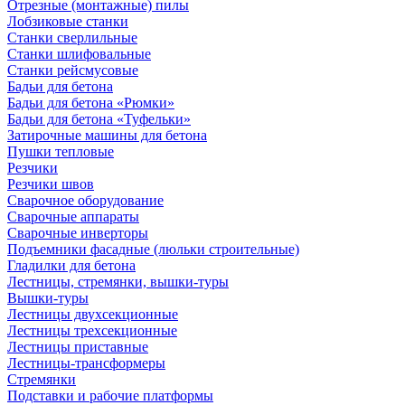
Отрезные (монтажные) пилы
Лобзиковые станки
Станки сверлильные
Станки шлифовальные
Станки рейсмусовые
Бадьи для бетона
Бадьи для бетона «Рюмки»
Бадьи для бетона «Туфельки»
Затирочные машины для бетона
Пушки тепловые
Резчики
Резчики швов
Сварочное оборудование
Сварочные аппараты
Сварочные инверторы
Подъемники фасадные (люльки строительные)
Гладилки для бетона
Лестницы, стремянки, вышки-туры
Вышки-туры
Лестницы двухсекционные
Лестницы трехсекционные
Лестницы приставные
Лестницы-трансформеры
Стремянки
Подставки и рабочие платформы