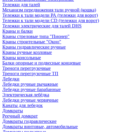
Тележки для талей
Механизм передвижения тали ручной (кошка)
Тележки к тали модели РА (тележки для ворот)
Тележки к тали модели CD (тележки для ворот)
Тележки электрические для талей DHS
Краны и балки
Краны стреловые типа "Пионер"
Краны строительные "Окно"
Краны гидравлические ручные
Краны ручные козловые
Краны консольные
Балки опорные и подвесные концевые
Треноги перегрузочные
Треноги перегрузочные ТП
Лебедки
Лебедки ручные рычажные
Лебедки ручные барабанные
Электрическая лебёдка
Лебедки ручные червячные
Канаты для лебедок
Домкраты
Реечный домкрат
Домкраты гидравлические
Домкраты винтовые, автомобильные
Домкраты подкатные