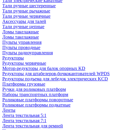
Тали электрические канатные
Тали ручные шестеренные
Тали ручные рычажные
Тали ручные червячные
Аксессуары для талей
Тали ручные цепные
Ломы такелажные
Ломы такелажные
Пульты управления
Пульты проводные
Пульты радиоуправления
Редукторы
Редукторы червячные
Мотор-редукторы для балок опорных KD
Редукторы для штабелеров-бочкокантователей WPDS
Редукторы подъема для лебедок электрических KCD
Платформы грузовые
Ручки для роликовых платформ
Наборы транспортных платформ
Роликовые платформы поворотные
Роликовые платформы подкатные
Ленты
Лента текстильная 5:1
Лента текстильная 7:1
Лента текстильная для ремней