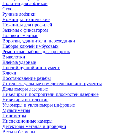
Полотна для лобзиков
Стусла
Ручные лобзики
Ножницы технические
Ножницы для профилей
Зажимы с фиксатором
Головки сменные
Воротки, удлинители, переходники
Наборы ключей имбусовых
Ремонтные наборы для трещоток
Выколотки
Клейма ударные
Прочий ручной инструмент
Ключи
Восстановление резьбы
Интеллектуальные измерительные инструменты
Дальномеры лазерные
Нивелиры и построители плоскостей лазерные
Нивелиры оптические
Угломеры и уклономеры цифровые
Мультиметры
Пирометры
Инспекционные камеры
Детекторы металла и проводки
Весы и безмены