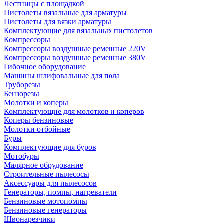
Лестницы с площадкой
Пистолеты вязальные для арматуры
Пистолеты для вязки арматуры
Комплектующие для вязальных пистолетов
Компрессоры
Компрессоры воздушные ременные 220V
Компрессоры воздушные ременные 380V
Гибочное оборудование
Машины шлифовальные для пола
Труборезы
Бензорезы
Молотки и коперы
Комплектующие для молотков и коперов
Коперы бензиновые
Молотки отбойные
Буры
Комплектующие для буров
Мотобуры
Малярное обрудование
Строительные пылесосы
Аксессуары для пылесосов
Генераторы, помпы, нагреватели
Бензиновые мотопомпы
Бензиновые генераторы
Швонарезчики