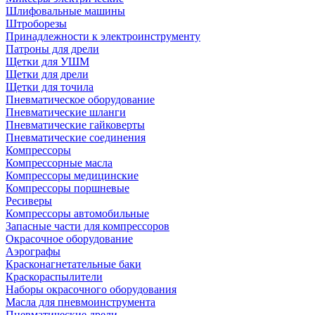
Шлифовальные машины
Штроборезы
Принадлежности к электроинструменту
Патроны для дрели
Щетки для УШМ
Щетки для дрели
Щетки для точила
Пневматическое оборудование
Пневматические шланги
Пневматические гайковерты
Пневматические соединения
Компрессоры
Компрессорные масла
Компрессоры медицинские
Компрессоры поршневые
Ресиверы
Компрессоры автомобильные
Запасные части для компрессоров
Окрасочное оборудование
Аэрографы
Красконагнетательные баки
Краскораспылители
Наборы окрасочного оборудования
Масла для пневмоинструмента
Пневматические дрели