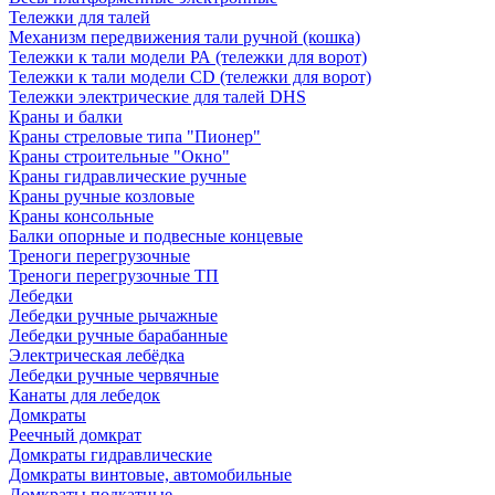
Тележки для талей
Механизм передвижения тали ручной (кошка)
Тележки к тали модели РА (тележки для ворот)
Тележки к тали модели CD (тележки для ворот)
Тележки электрические для талей DHS
Краны и балки
Краны стреловые типа "Пионер"
Краны строительные "Окно"
Краны гидравлические ручные
Краны ручные козловые
Краны консольные
Балки опорные и подвесные концевые
Треноги перегрузочные
Треноги перегрузочные ТП
Лебедки
Лебедки ручные рычажные
Лебедки ручные барабанные
Электрическая лебёдка
Лебедки ручные червячные
Канаты для лебедок
Домкраты
Реечный домкрат
Домкраты гидравлические
Домкраты винтовые, автомобильные
Домкраты подкатные