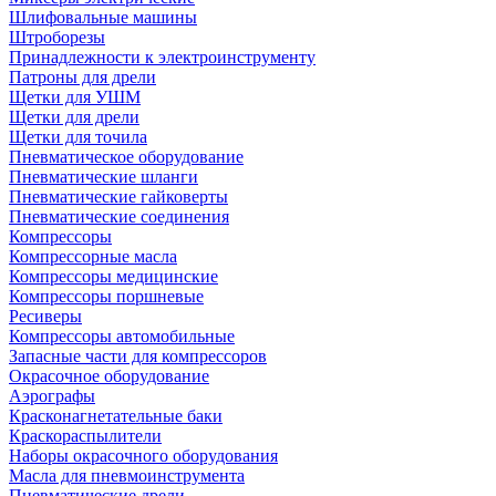
Шлифовальные машины
Штроборезы
Принадлежности к электроинструменту
Патроны для дрели
Щетки для УШМ
Щетки для дрели
Щетки для точила
Пневматическое оборудование
Пневматические шланги
Пневматические гайковерты
Пневматические соединения
Компрессоры
Компрессорные масла
Компрессоры медицинские
Компрессоры поршневые
Ресиверы
Компрессоры автомобильные
Запасные части для компрессоров
Окрасочное оборудование
Аэрографы
Красконагнетательные баки
Краскораспылители
Наборы окрасочного оборудования
Масла для пневмоинструмента
Пневматические дрели