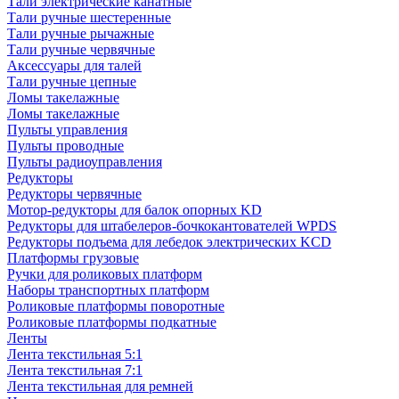
Тали электрические канатные
Тали ручные шестеренные
Тали ручные рычажные
Тали ручные червячные
Аксессуары для талей
Тали ручные цепные
Ломы такелажные
Ломы такелажные
Пульты управления
Пульты проводные
Пульты радиоуправления
Редукторы
Редукторы червячные
Мотор-редукторы для балок опорных KD
Редукторы для штабелеров-бочкокантователей WPDS
Редукторы подъема для лебедок электрических KCD
Платформы грузовые
Ручки для роликовых платформ
Наборы транспортных платформ
Роликовые платформы поворотные
Роликовые платформы подкатные
Ленты
Лента текстильная 5:1
Лента текстильная 7:1
Лента текстильная для ремней