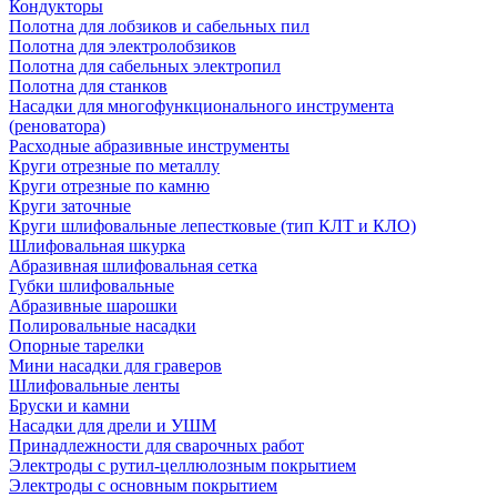
Кондукторы
Полотна для лобзиков и сабельных пил
Полотна для электролобзиков
Полотна для сабельных электропил
Полотна для станков
Насадки для многофункционального инструмента
(реноватора)
Расходные абразивные инструменты
Круги отрезные по металлу
Круги отрезные по камню
Круги заточные
Круги шлифовальные лепестковые (тип КЛТ и КЛО)
Шлифовальная шкурка
Абразивная шлифовальная сетка
Губки шлифовальные
Абразивные шарошки
Полировальные насадки
Опорные тарелки
Мини насадки для граверов
Шлифовальные ленты
Бруски и камни
Насадки для дрели и УШМ
Принадлежности для сварочных работ
Электроды с рутил-целлюлозным покрытием
Электроды с основным покрытием