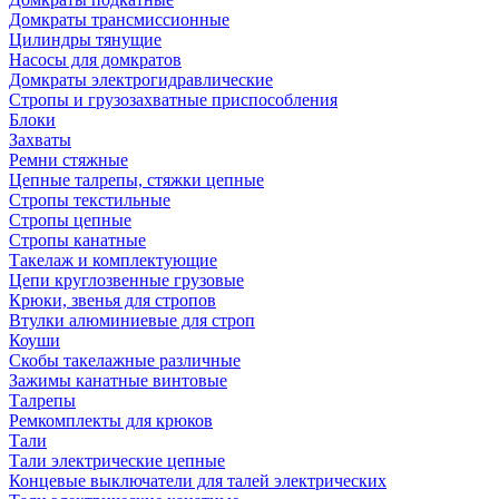
Домкраты трансмиссионные
Цилиндры тянущие
Насосы для домкратов
Домкраты электрогидравлические
Стропы и грузозахватные приспособления
Блоки
Захваты
Ремни стяжные
Цепные талрепы, стяжки цепные
Стропы текстильные
Стропы цепные
Стропы канатные
Такелаж и комплектующие
Цепи круглозвенные грузовые
Крюки, звенья для стропов
Втулки алюминиевые для строп
Коуши
Скобы такелажные различные
Зажимы канатные винтовые
Талрепы
Ремкомплекты для крюков
Тали
Тали электрические цепные
Концевые выключатели для талей электрических