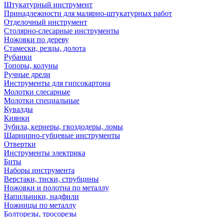
Штукатурный инструмент
Принадлежности для малярно-штукатурных работ
Отделочный инструмент
Столярно-слесарные инструменты
Ножовки по дереву
Стамески, резцы, долота
Рубанки
Топоры, колуны
Ручные дрели
Инструменты для гипсокартона
Молотки слесарные
Молотки специальные
Кувалды
Киянки
Зубила, кернеры, гвоздодеры, ломы
Шарнирно-губцевые инструменты
Отвертки
Инструменты электрика
Биты
Наборы инструмента
Верстаки, тиски, струбцины
Ножовки и полотна по металлу
Напильники, надфили
Ножницы по металлу
Болторезы, тросорезы