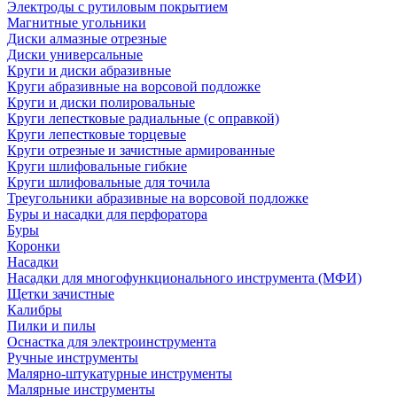
Электроды с рутиловым покрытием
Магнитные угольники
Диски алмазные отрезные
Диски универсальные
Круги и диски абразивные
Круги абразивные на ворсовой подложке
Круги и диски полировальные
Круги лепестковые радиальные (с оправкой)
Круги лепестковые торцевые
Круги отрезные и зачистные армированные
Круги шлифовальные гибкие
Круги шлифовальные для точила
Треугольники абразивные на ворсовой подложке
Буры и насадки для перфоратора
Буры
Коронки
Насадки
Насадки для многофункционального инструмента (МФИ)
Щетки зачистные
Калибры
Пилки и пилы
Оснастка для электроинструмента
Ручные инструменты
Малярно-штукатурные инструменты
Малярные инструменты