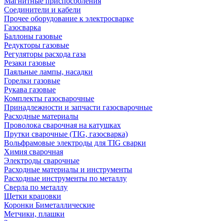
Магнитные приспособления
Соединители и кабели
Прочее оборудование к электросварке
Газосварка
Баллоны газовые
Редукторы газовые
Регуляторы расхода газа
Резаки газовые
Паяльные лампы, насадки
Горелки газовые
Рукава газовые
Комплекты газосварочные
Принадлежности и запчасти газосварочные
Расходные материалы
Проволока сварочная на катушках
Прутки сварочные (TIG, газосварка)
Вольфрамовые электроды для TIG сварки
Химия сварочная
Электроды сварочные
Расходные материалы и инструменты
Расходные инструменты по металлу
Сверла по металлу
Щетки крацовки
Коронки Биметаллические
Метчики, плашки