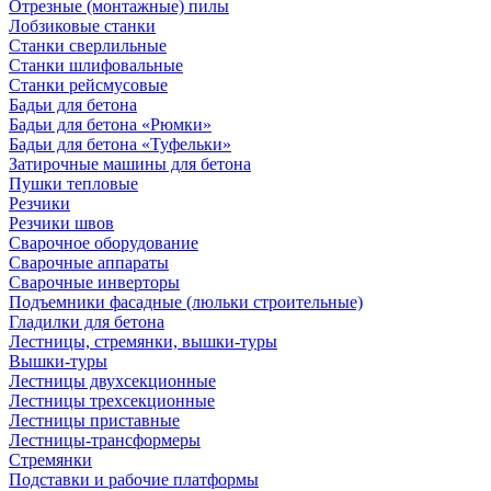
Отрезные (монтажные) пилы
Лобзиковые станки
Станки сверлильные
Станки шлифовальные
Станки рейсмусовые
Бадьи для бетона
Бадьи для бетона «Рюмки»
Бадьи для бетона «Туфельки»
Затирочные машины для бетона
Пушки тепловые
Резчики
Резчики швов
Сварочное оборудование
Сварочные аппараты
Сварочные инверторы
Подъемники фасадные (люльки строительные)
Гладилки для бетона
Лестницы, стремянки, вышки-туры
Вышки-туры
Лестницы двухсекционные
Лестницы трехсекционные
Лестницы приставные
Лестницы-трансформеры
Стремянки
Подставки и рабочие платформы