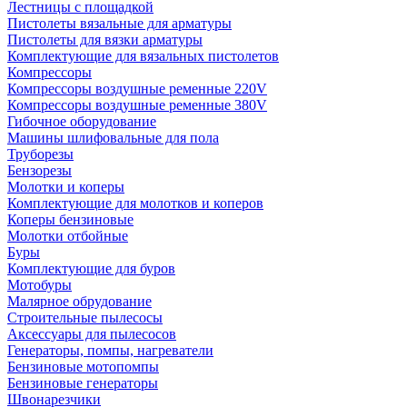
Лестницы с площадкой
Пистолеты вязальные для арматуры
Пистолеты для вязки арматуры
Комплектующие для вязальных пистолетов
Компрессоры
Компрессоры воздушные ременные 220V
Компрессоры воздушные ременные 380V
Гибочное оборудование
Машины шлифовальные для пола
Труборезы
Бензорезы
Молотки и коперы
Комплектующие для молотков и коперов
Коперы бензиновые
Молотки отбойные
Буры
Комплектующие для буров
Мотобуры
Малярное обрудование
Строительные пылесосы
Аксессуары для пылесосов
Генераторы, помпы, нагреватели
Бензиновые мотопомпы
Бензиновые генераторы
Швонарезчики