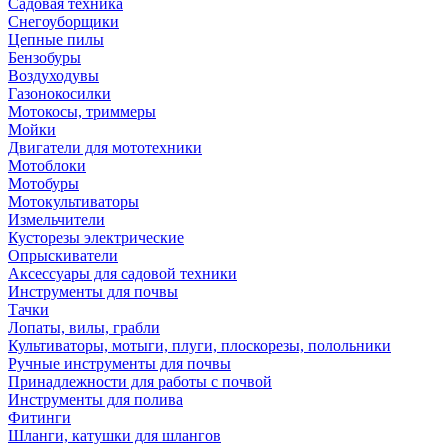
Садовая техника
Снегоуборщики
Цепные пилы
Бензобуры
Воздуходувы
Газонокосилки
Мотокосы, триммеры
Мойки
Двигатели для мототехники
Мотоблоки
Мотобуры
Мотокультиваторы
Измельчители
Кусторезы электрические
Опрыскиватели
Аксессуары для садовой техники
Инструменты для почвы
Тачки
Лопаты, вилы, грабли
Культиваторы, мотыги, плуги, плоскорезы, полольники
Ручные инструменты для почвы
Принадлежности для работы с почвой
Инструменты для полива
Фитинги
Шланги, катушки для шлангов