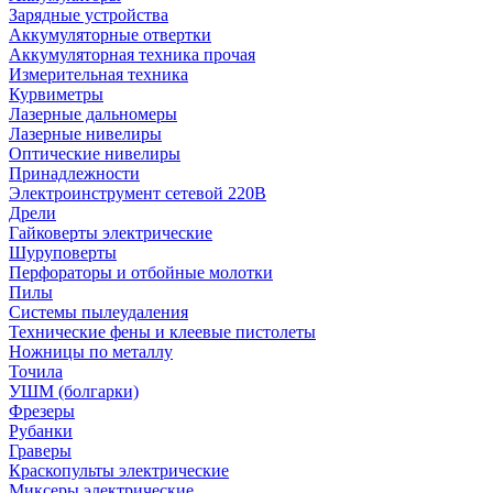
Зарядные устройства
Аккумуляторные отвертки
Аккумуляторная техника прочая
Измерительная техника
Курвиметры
Лазерные дальномеры
Лазерные нивелиры
Оптические нивелиры
Принадлежности
Электроинструмент сетевой 220В
Дрели
Гайковерты электрические
Шуруповерты
Перфораторы и отбойные молотки
Пилы
Системы пылеудаления
Технические фены и клеевые пистолеты
Ножницы по металлу
Точила
УШМ (болгарки)
Фрезеры
Рубанки
Граверы
Краскопульты электрические
Миксеры электрические