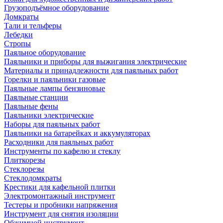
Грузоподъёмное оборудование
Домкраты
Тали и тельферы
Лебедки
Стропы
Паяльное оборудование
Паяльники и приборы для выжигания электрические
Материалы и принадлежности для паяльных работ
Горелки и паяльники газовые
Паяльные лампы бензиновые
Паяльные станции
Паяльные фены
Паяльники электрические
Наборы для паяльных работ
Паяльники на батарейках и аккумуляторах
Расходники для паяльных работ
Инструменты по кафелю и стеклу
Плиткорезы
Стеклорезы
Стеклодомкраты
Крестики для кафельной плитки
Электромонтажный инструмент
Тестеры и пробники напряжения
Инструмент для снятия изоляции
Обжимной инструмент