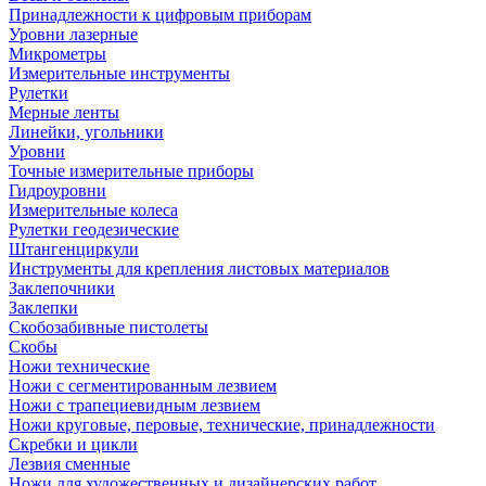
Принадлежности к цифровым приборам
Уровни лазерные
Микрометры
Измерительные инструменты
Рулетки
Мерные ленты
Линейки, угольники
Уровни
Точные измерительные приборы
Гидроуровни
Измерительные колеса
Рулетки геодезические
Штангенциркули
Инструменты для крепления листовых материалов
Заклепочники
Заклепки
Скобозабивные пистолеты
Скобы
Ножи технические
Ножи с сегментированным лезвием
Ножи с трапециевидным лезвием
Ножи круговые, перовые, технические, принадлежности
Скребки и цикли
Лезвия сменные
Ножи для художественных и дизайнерских работ