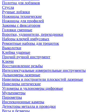
Полотна для лобзиков
Стусла
Ручные лобзики
Ножницы технические
Ножницы для профилей
Зажимы с фиксатором
Головки сменные
Воротки, удлинители, переходники
Наборы ключей имбусовых
Ремонтные наборы для трещоток
Выколотки
Клейма ударные
Прочий ручной инструмент
Ключи
Восстановление резьбы
Интеллектуальные измерительные инструменты
Дальномеры лазерные
Нивелиры и построители плоскостей лазерные
Нивелиры оптические
Угломеры и уклономеры цифровые
Мультиметры
Пирометры
Инспекционные камеры
Детекторы металла и проводки
Весы и безмены