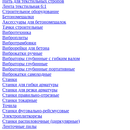
Нить для текстильных стропов
Лента текстильная 6:1
Строительное оборудование
Бетономешалки
Аксессуары для бетономешалок
Тачки строительные
Вибротехника
Виброплиты
Вибротрамбовки
Виброрейки для бетона
Виброкатки ручные
Вибраторы глубинные с гибким валом
Вибраторы глубинные
Вибраторы глубинные портативные
Виброкатки самоходные
Станки
Станки для гибки арматуры
Станки для резки арматуры
Станки правильно-отрезные
Станки токарные
Точила
Станки фуговально-рейсмусовые
Электроплиткорезы
Станки распиловочные (циркулярные)
Ленточные пилы