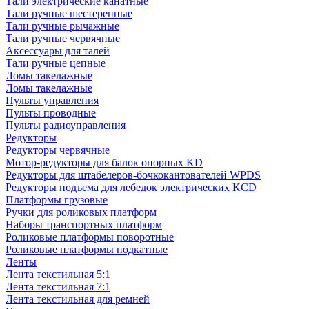
Тали электрические канатные
Тали ручные шестеренные
Тали ручные рычажные
Тали ручные червячные
Аксессуары для талей
Тали ручные цепные
Ломы такелажные
Ломы такелажные
Пульты управления
Пульты проводные
Пульты радиоуправления
Редукторы
Редукторы червячные
Мотор-редукторы для балок опорных KD
Редукторы для штабелеров-бочкокантователей WPDS
Редукторы подъема для лебедок электрических KCD
Платформы грузовые
Ручки для роликовых платформ
Наборы транспортных платформ
Роликовые платформы поворотные
Роликовые платформы подкатные
Ленты
Лента текстильная 5:1
Лента текстильная 7:1
Лента текстильная для ремней