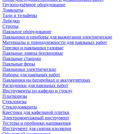
Грузоподъёмное оборудование
Домкраты
Тали и тельферы
Лебедки
Стропы
Паяльное оборудование
Паяльники и приборы для выжигания электрические
Материалы и принадлежности для паяльных работ
Горелки и паяльники газовые
Паяльные лампы бензиновые
Паяльные станции
Паяльные фены
Паяльники электрические
Наборы для паяльных работ
Паяльники на батарейках и аккумуляторах
Расходники для паяльных работ
Инструменты по кафелю и стеклу
Плиткорезы
Стеклорезы
Стеклодомкраты
Крестики для кафельной плитки
Электромонтажный инструмент
Тестеры и пробники напряжения
Инструмент для снятия изоляции
Обжимной инструмент