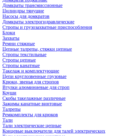
Домкраты трансмиссионные
Цилиндры тянущие
Насосы для домкратов
Домкраты электрогидравлические
Стропы и грузозахватные приспособления
Блоки
Захваты
Ремни стяжные
Цепные талрепы, стяжки цепные
Стропы текстильные
Стропы цепные
Стропы канатные
Такелаж и комплектующие
Цепи круглозвенные грузовые
Крюки, звенья для стропов
Втулки алюминиевые для строп
Коуши
Скобы такелажные различные
Зажимы канатные винтовые
Талрепы
Ремкомплекты для крюков
Тали
Тали электрические цепные
Концевые выключатели для талей электрических