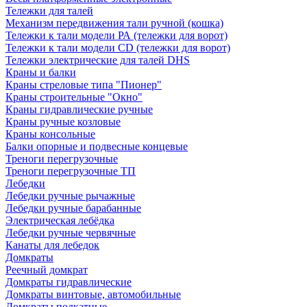
Тележки для талей
Механизм передвижения тали ручной (кошка)
Тележки к тали модели РА (тележки для ворот)
Тележки к тали модели CD (тележки для ворот)
Тележки электрические для талей DHS
Краны и балки
Краны стреловые типа "Пионер"
Краны строительные "Окно"
Краны гидравлические ручные
Краны ручные козловые
Краны консольные
Балки опорные и подвесные концевые
Треноги перегрузочные
Треноги перегрузочные ТП
Лебедки
Лебедки ручные рычажные
Лебедки ручные барабанные
Электрическая лебёдка
Лебедки ручные червячные
Канаты для лебедок
Домкраты
Реечный домкрат
Домкраты гидравлические
Домкраты винтовые, автомобильные
Домкраты подкатные