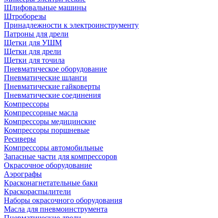
Шлифовальные машины
Штроборезы
Принадлежности к электроинструменту
Патроны для дрели
Щетки для УШМ
Щетки для дрели
Щетки для точила
Пневматическое оборудование
Пневматические шланги
Пневматические гайковерты
Пневматические соединения
Компрессоры
Компрессорные масла
Компрессоры медицинские
Компрессоры поршневые
Ресиверы
Компрессоры автомобильные
Запасные части для компрессоров
Окрасочное оборудование
Аэрографы
Красконагнетательные баки
Краскораспылители
Наборы окрасочного оборудования
Масла для пневмоинструмента
Пневматические дрели