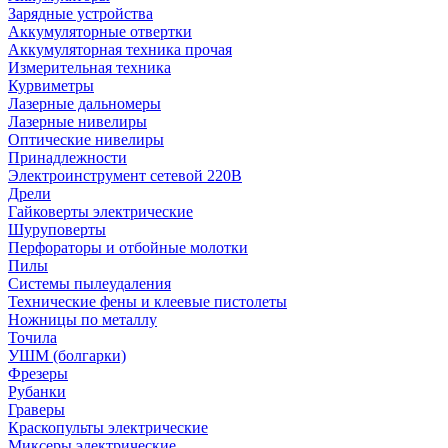
Зарядные устройства
Аккумуляторные отвертки
Аккумуляторная техника прочая
Измерительная техника
Курвиметры
Лазерные дальномеры
Лазерные нивелиры
Оптические нивелиры
Принадлежности
Электроинструмент сетевой 220В
Дрели
Гайковерты электрические
Шуруповерты
Перфораторы и отбойные молотки
Пилы
Системы пылеудаления
Технические фены и клеевые пистолеты
Ножницы по металлу
Точила
УШМ (болгарки)
Фрезеры
Рубанки
Граверы
Краскопульты электрические
Миксеры электрические