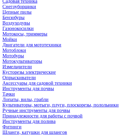
Садовая техника
Снегоуборщики
Цепные пилы
Бензобуры
Воздуходувы
Газонокосилки
Мотокосы, триммеры
Мойки
Двигатели для мототехники
Мотоблоки
Мотобуры
Мотокультиваторы
Измельчители
Кусторезы электрические
Опрыскиватели
Аксессуары для садовой техники
Инструменты для почвы
Тачки
Лопаты, вилы, грабли
Культиваторы, мотыги, плуги, плоскорезы, полольники
Ручные инструменты для почвы
Принадлежности для работы с почвой
Инструменты для полива
Фитинги
Шланги, катушки для шлангов