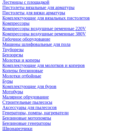
Лестницы с площадкой
Пистолеты вязальные для арматуры
Пистолеты для вязки арматуры
Комплектующие для вязальных пистолетов
Компрессоры
Компрессоры воздушные ременные 220V
Компрессоры воздушные ременные 380V
Гибочное оборудование
Машины шлифовальные для пола
Труборезы
Бензорезы
Молотки и коперы
Комплектующие для молотков и коперов
Коперы бензиновые
Молотки отбойные
Буры
Комплектующие для буров
Мотобуры
Малярное обрудование
Строительные пылесосы
Аксессуары для пылесосов
Генераторы, помпы, нагреватели
Бензиновые мотопомпы
Бензиновые генераторы
Швонарезчики