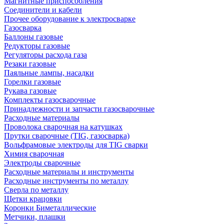
Магнитные приспособления
Соединители и кабели
Прочее оборудование к электросварке
Газосварка
Баллоны газовые
Редукторы газовые
Регуляторы расхода газа
Резаки газовые
Паяльные лампы, насадки
Горелки газовые
Рукава газовые
Комплекты газосварочные
Принадлежности и запчасти газосварочные
Расходные материалы
Проволока сварочная на катушках
Прутки сварочные (TIG, газосварка)
Вольфрамовые электроды для TIG сварки
Химия сварочная
Электроды сварочные
Расходные материалы и инструменты
Расходные инструменты по металлу
Сверла по металлу
Щетки крацовки
Коронки Биметаллические
Метчики, плашки