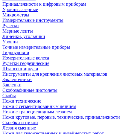
Принадлежности к цифровым приборам
Уровни лазерные
Микрометры
Измерительные инструменты
Рулетки
Мерные ленты
Линейки, угольники
Уровни
Точные измерительные приборы
Гидроуровни
Измерительные колеса
Рулетки геодезические
Штангенциркули
Инструменты для крепления листовых материалов
Заклепочники
Заклепки
Скобозабивные пистолеты
Скобы
Ножи технические
Ножи с сегментированным лезвием
Ножи с трапециевидным лезвием
Ножи круговые, перовые, технические, принадлежности
Скребки и цикли
Лезвия сменные
Ножи для художественных и дизайнерских работ