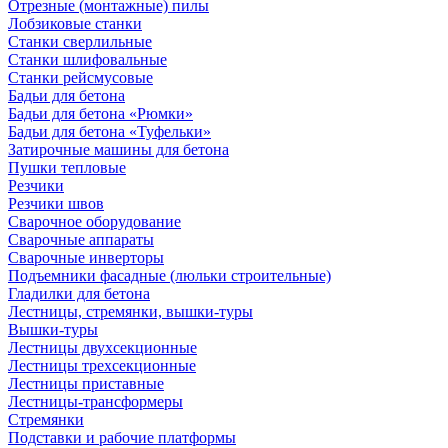
Отрезные (монтажные) пилы
Лобзиковые станки
Станки сверлильные
Станки шлифовальные
Станки рейсмусовые
Бадьи для бетона
Бадьи для бетона «Рюмки»
Бадьи для бетона «Туфельки»
Затирочные машины для бетона
Пушки тепловые
Резчики
Резчики швов
Сварочное оборудование
Сварочные аппараты
Сварочные инверторы
Подъемники фасадные (люльки строительные)
Гладилки для бетона
Лестницы, стремянки, вышки-туры
Вышки-туры
Лестницы двухсекционные
Лестницы трехсекционные
Лестницы приставные
Лестницы-трансформеры
Стремянки
Подставки и рабочие платформы