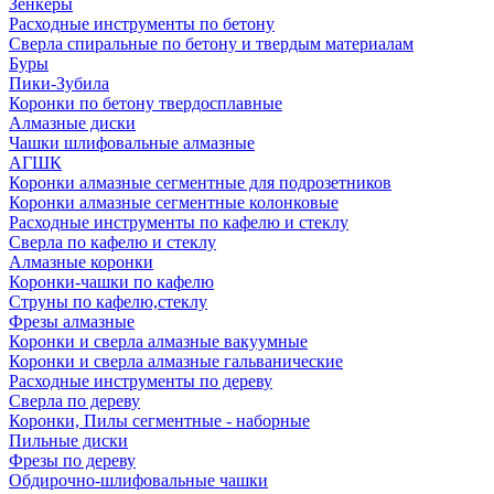
Зенкеры
Расходные инструменты по бетону
Сверла спиральные по бетону и твердым материалам
Буры
Пики-Зубила
Коронки по бетону твердосплавные
Алмазные диски
Чашки шлифовальные алмазные
АГШК
Коронки алмазные сегментные для подрозетников
Коронки алмазные сегментные колонковые
Расходные инструменты по кафелю и стеклу
Сверла по кафелю и стеклу
Алмазные коронки
Коронки-чашки по кафелю
Струны по кафелю,стеклу
Фрезы алмазные
Коронки и сверла алмазные вакуумные
Коронки и сверла алмазные гальванические
Расходные инструменты по дереву
Сверла по дереву
Коронки, Пилы сегментные - наборные
Пильные диски
Фрезы по дереву
Обдирочно-шлифовальные чашки