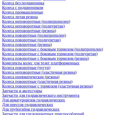
Колеса без подшипника
Колеса с подшипником
Колеса промышленные
Колеса литая резина
Колеса неповоротные (полипропилен)
Колеса неповоротные (полиуретан)
Колеса неповоротные (резина)
Колеса поворотные (полипропилен)
Колеса поворотные (полиуретан)
Колеса поворотные (резина)
Колеса поворотные c боковым тормозом (полипропилен)
Колеса поворотные c боковым тормозом (полиуретан)
Колеса поворотные c боковым тормозом (резина)
Комплекты колес для телег платформенных
Колеса поворотные (чугун)
Колеса неповоротные (эластичная резина)
Колеса пневматические (резина)
Колеса поворотные (эластичная резина)
Колеса поворотные c тормозом (эластичная резина)
Запчасти и аксессуары
Запчасти для гидравлического инструмента
Для арматурорезов гидравлических
Для прессов гидравлических
Для трубогибов гидравлических
Запчасти для грузозахватных приспособлений