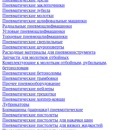
Пневматические заклепочники
Пневматические зубила
Пневматические молотки
Пневматические шлифовальные машинки
Радиальные пневмошлифмашинки
Угловые пневмошлифмашинки
Торцевые пневмошлифмашинки
Пневматические сверлильные
Пневматические шуроповерты
Расходные материалы для пневмоинструмента
Запчасти для молотков отбойных
Комплектующие к молоткам отбойным, рубильным,
бетоноломам
Пневматические бетоноломы
Пневматические трамбовки
Прочее пневмооборудование
Пневматические нейлеры
Пневматические трещотки
Пневматические хоппер-ковши
Лубрикаторы
Бормашины (шарошки) пневмотические
Пневматические пистолеты
Пневматические пистолеты для накачки шин
Пневматические пистолеты для вязких жидкостей