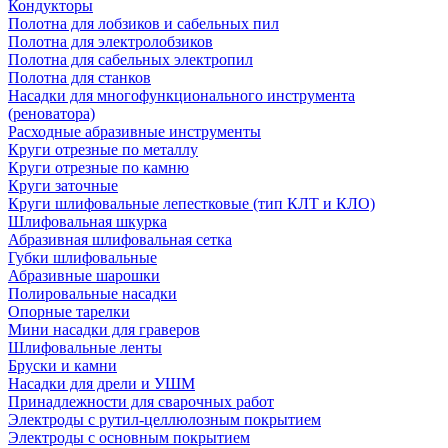
Кондукторы
Полотна для лобзиков и сабельных пил
Полотна для электролобзиков
Полотна для сабельных электропил
Полотна для станков
Насадки для многофункционального инструмента
(реноватора)
Расходные абразивные инструменты
Круги отрезные по металлу
Круги отрезные по камню
Круги заточные
Круги шлифовальные лепестковые (тип КЛТ и КЛО)
Шлифовальная шкурка
Абразивная шлифовальная сетка
Губки шлифовальные
Абразивные шарошки
Полировальные насадки
Опорные тарелки
Мини насадки для граверов
Шлифовальные ленты
Бруски и камни
Насадки для дрели и УШМ
Принадлежности для сварочных работ
Электроды с рутил-целлюлозным покрытием
Электроды с основным покрытием