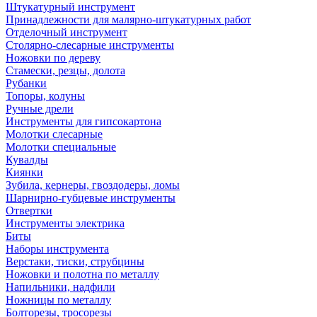
Штукатурный инструмент
Принадлежности для малярно-штукатурных работ
Отделочный инструмент
Столярно-слесарные инструменты
Ножовки по дереву
Стамески, резцы, долота
Рубанки
Топоры, колуны
Ручные дрели
Инструменты для гипсокартона
Молотки слесарные
Молотки специальные
Кувалды
Киянки
Зубила, кернеры, гвоздодеры, ломы
Шарнирно-губцевые инструменты
Отвертки
Инструменты электрика
Биты
Наборы инструмента
Верстаки, тиски, струбцины
Ножовки и полотна по металлу
Напильники, надфили
Ножницы по металлу
Болторезы, тросорезы