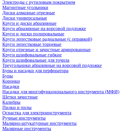
Электроды с рутиловым покрытием
Магнитные угольники
Диски алмазные отрезные
Диски универсальные
Круги и диски абразивные
Круги абразивные на ворсовой подложке
Круги и диски полировальные
Круги лепестковые радиальные (с оправкой)
Круги лепестковые торцевые
Круги отрезные и зачистные армированные
Круги шлифовальные гибкие
Круги шлифовальные для точила
Треугольники абразивные на ворсовой подложке
Буры и насадки для перфоратора
Буры
Коронки
Насадки
Насадки для многофункционального инструмента (МФИ)
Щетки зачистные
Калибры
Пилки и пилы
Оснастка для электроинструмента
Ручные инструменты
Малярно-штукатурные инструменты
Малярные инструменты