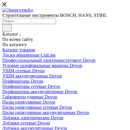
Строительные инструменты BOSCH, HANS, STIHL
Каталог
По всему сайту
По каталогу
Каталог товаров
Диски абразивные CutLine
Профессиональный электроинструмент Devon
Угловые шлифовальные машины Devon
УШМ сетевые Devon
УШМ аккумуляторные Devon
Перфораторы Devon
Перфораторы сетевые Devon
Перфораторы аккумуляторные Devon
Гайковерты ударные Devon
Пилы циркулярные Devon
Пилы циркулярные сетевые Devon
Пилы циркулярные аккумуляторные Devon
Лобзики электрические Devon
Лобзики сетевые Devon
Лобзики аккумуляторные Devon