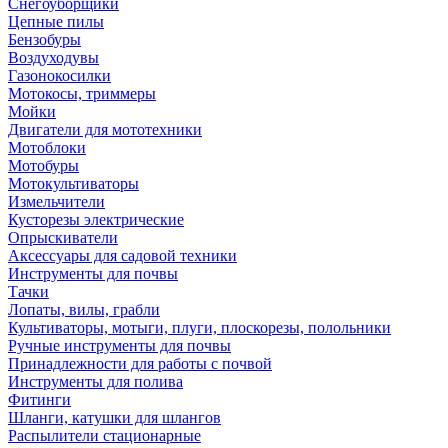
Снегоуборщики
Цепные пилы
Бензобуры
Воздуходувы
Газонокосилки
Мотокосы, триммеры
Мойки
Двигатели для мототехники
Мотоблоки
Мотобуры
Мотокультиваторы
Измельчители
Кусторезы электрические
Опрыскиватели
Аксессуары для садовой техники
Инструменты для почвы
Тачки
Лопаты, вилы, грабли
Культиваторы, мотыги, плуги, плоскорезы, полольники
Ручные инструменты для почвы
Принадлежности для работы с почвой
Инструменты для полива
Фитинги
Шланги, катушки для шлангов
Распылители стационарные