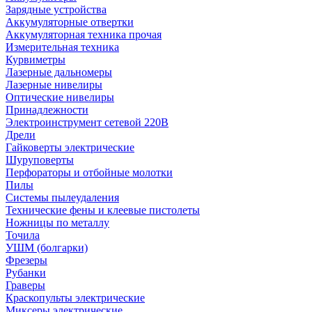
Зарядные устройства
Аккумуляторные отвертки
Аккумуляторная техника прочая
Измерительная техника
Курвиметры
Лазерные дальномеры
Лазерные нивелиры
Оптические нивелиры
Принадлежности
Электроинструмент сетевой 220В
Дрели
Гайковерты электрические
Шуруповерты
Перфораторы и отбойные молотки
Пилы
Системы пылеудаления
Технические фены и клеевые пистолеты
Ножницы по металлу
Точила
УШМ (болгарки)
Фрезеры
Рубанки
Граверы
Краскопульты электрические
Миксеры электрические