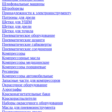
Шлифовальные машины
Штроборезы
Принадлежности к электроинструменту
Патроны для дрели
Щетки для УШМ
Щетки для дрели
Щетки для точила
Пневматическое оборудование
Пневматические шланги
Пневматические гайковерты
Пневматические соединения
Компрессоры
Компрессорные масла
Компрессоры медицинские
Компрессоры поршневые
Ресиверы
Компрессоры автомобильные
Запасные части для компрессоров
Окрасочное оборудование
Аэрографы
Красконагнетательные баки
Краскораспылители
Наборы окрасочного оборудования
Масла для пневмоинструмента
Пневматические дрели