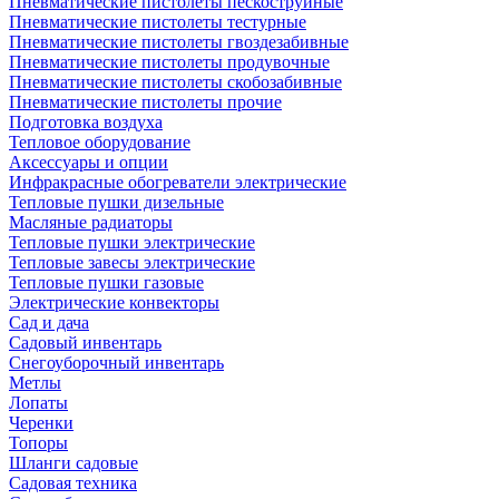
Пневматические пистолеты пескоструйные
Пневматические пистолеты тестурные
Пневматические пистолеты гвоздезабивные
Пневматические пистолеты продувочные
Пневматические пистолеты скобозабивные
Пневматические пистолеты прочие
Подготовка воздуха
Тепловое оборудование
Аксессуары и опции
Инфракрасные обогреватели электрические
Тепловые пушки дизельные
Масляные радиаторы
Тепловые пушки электрические
Тепловые завесы электрические
Тепловые пушки газовые
Электрические конвекторы
Сад и дача
Садовый инвентарь
Снегоуборочный инвентарь
Метлы
Лопаты
Черенки
Топоры
Шланги садовые
Садовая техника