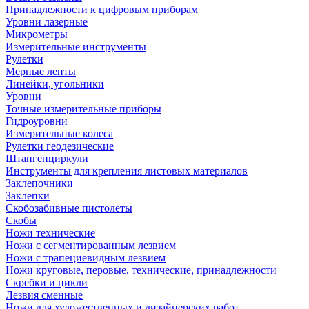
Принадлежности к цифровым приборам
Уровни лазерные
Микрометры
Измерительные инструменты
Рулетки
Мерные ленты
Линейки, угольники
Уровни
Точные измерительные приборы
Гидроуровни
Измерительные колеса
Рулетки геодезические
Штангенциркули
Инструменты для крепления листовых материалов
Заклепочники
Заклепки
Скобозабивные пистолеты
Скобы
Ножи технические
Ножи с сегментированным лезвием
Ножи с трапециевидным лезвием
Ножи круговые, перовые, технические, принадлежности
Скребки и цикли
Лезвия сменные
Ножи для художественных и дизайнерских работ