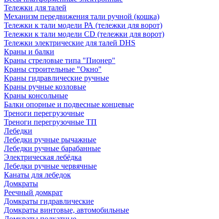
Тележки для талей
Механизм передвижения тали ручной (кошка)
Тележки к тали модели РА (тележки для ворот)
Тележки к тали модели CD (тележки для ворот)
Тележки электрические для талей DHS
Краны и балки
Краны стреловые типа "Пионер"
Краны строительные "Окно"
Краны гидравлические ручные
Краны ручные козловые
Краны консольные
Балки опорные и подвесные концевые
Треноги перегрузочные
Треноги перегрузочные ТП
Лебедки
Лебедки ручные рычажные
Лебедки ручные барабанные
Электрическая лебёдка
Лебедки ручные червячные
Канаты для лебедок
Домкраты
Реечный домкрат
Домкраты гидравлические
Домкраты винтовые, автомобильные
Домкраты подкатные