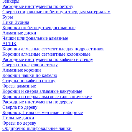
Зенкеры
Расходные инструменты по бетону
Сверла спиральные по бетону и твердым материалам
Буры
Пики-Зубила
Коронки по бетону твердосплавные
Алмазные диски
Чашки шлифовальные алмазные
АГШК
Коронки алмазные сегментные для подрозетников
Коронки алмазные сегментные колонковые
Расходные инструменты по кафелю и стеклу
Сверла по кафелю и стеклу
Алмазные коронки
Коронки-чашки по кафелю
Струны по кафелю,стеклу
Фрезы алмазные
Коронки и сверла алмазные вакуумные
Коронки и сверла алмазные гальванические
Расходные инструменты по дереву
Сверла по дереву
Коронки, Пилы сегментные - наборные
Пильные диски
Фрезы по дереву
Обдирочно-шлифовальные чашки