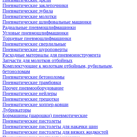
Пневматические заклепочники
Пневматические зубила
Пневматические молотки
Пневматические шлифовальные машинки
Радиальные пневмошлифмашинки
Угловые пневмошлифмашинки
Торцевые пневмошлифмашинки
Пневматические сверлильные
Пневматические шуроповерты
Расходные материалы для пневмоинструмента
Запчасти для молотков отбойных
Комплектующие к молоткам отбойным, рубильным,
бетоноломам
Пневматические бетоноломы
Пневматические трамбовки
Прочее пневмооборудование
Пневматические нейлеры
Пневматические трещотки
Пневматические хоппер-ковши
Лубрикаторы
Бормашины (шарошки) пневмотические
Пневматические пистолеты
Пневматические пистолеты для накачки шин
Пневматические пистолеты для вязких жидкостей