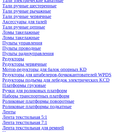
Тали электрические канатные
Тали ручные шестеренные
Тали ручные рычажные
Тали ручные червячные
Аксессуары для талей
Тали ручные цепные
Ломы такелажные
Ломы такелажные
Пульты управления
Пульты проводные
Пульты радиоуправления
Редукторы
Редукторы червячные
Мотор-редукторы для балок опорных KD
Редукторы для штабелеров-бочкокантователей WPDS
Редукторы подъема для лебедок электрических KCD
Платформы грузовые
Ручки для роликовых платформ
Наборы транспортных платформ
Роликовые платформы поворотные
Роликовые платформы подкатные
Ленты
Лента текстильная 5:1
Лента текстильная 7:1
Лента текстильная для ремней