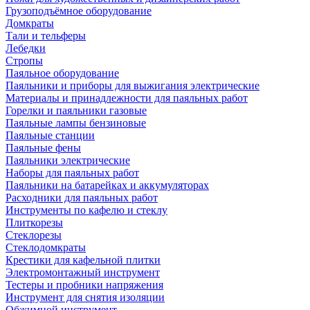
Грузоподъёмное оборудование
Домкраты
Тали и тельферы
Лебедки
Стропы
Паяльное оборудование
Паяльники и приборы для выжигания электрические
Материалы и принадлежности для паяльных работ
Горелки и паяльники газовые
Паяльные лампы бензиновые
Паяльные станции
Паяльные фены
Паяльники электрические
Наборы для паяльных работ
Паяльники на батарейках и аккумуляторах
Расходники для паяльных работ
Инструменты по кафелю и стеклу
Плиткорезы
Стеклорезы
Стеклодомкраты
Крестики для кафельной плитки
Электромонтажный инструмент
Тестеры и пробники напряжения
Инструмент для снятия изоляции
Обжимной инструмент