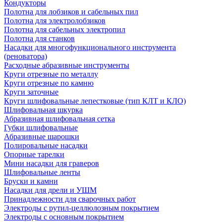
Кондукторы
Полотна для лобзиков и сабельных пил
Полотна для электролобзиков
Полотна для сабельных электропил
Полотна для станков
Насадки для многофункционального инструмента
(реноватора)
Расходные абразивные инструменты
Круги отрезные по металлу
Круги отрезные по камню
Круги заточные
Круги шлифовальные лепестковые (тип КЛТ и КЛО)
Шлифовальная шкурка
Абразивная шлифовальная сетка
Губки шлифовальные
Абразивные шарошки
Полировальные насадки
Опорные тарелки
Мини насадки для граверов
Шлифовальные ленты
Бруски и камни
Насадки для дрели и УШМ
Принадлежности для сварочных работ
Электроды с рутил-целлюлозным покрытием
Электроды с основным покрытием