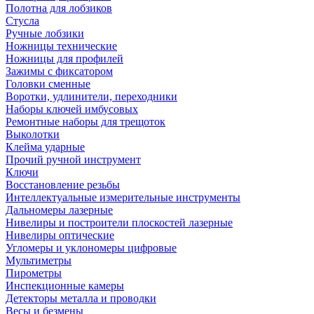
Полотна для лобзиков
Стусла
Ручные лобзики
Ножницы технические
Ножницы для профилей
Зажимы с фиксатором
Головки сменные
Воротки, удлинители, переходники
Наборы ключей имбусовых
Ремонтные наборы для трещоток
Выколотки
Клейма ударные
Прочий ручной инструмент
Ключи
Восстановление резьбы
Интеллектуальные измерительные инструменты
Дальномеры лазерные
Нивелиры и построители плоскостей лазерные
Нивелиры оптические
Угломеры и уклономеры цифровые
Мультиметры
Пирометры
Инспекционные камеры
Детекторы металла и проводки
Весы и безмены