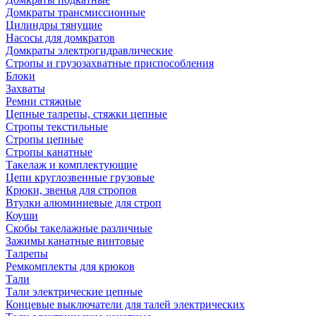
Домкраты трансмиссионные
Цилиндры тянущие
Насосы для домкратов
Домкраты электрогидравлические
Стропы и грузозахватные приспособления
Блоки
Захваты
Ремни стяжные
Цепные талрепы, стяжки цепные
Стропы текстильные
Стропы цепные
Стропы канатные
Такелаж и комплектующие
Цепи круглозвенные грузовые
Крюки, звенья для стропов
Втулки алюминиевые для строп
Коуши
Скобы такелажные различные
Зажимы канатные винтовые
Талрепы
Ремкомплекты для крюков
Тали
Тали электрические цепные
Концевые выключатели для талей электрических