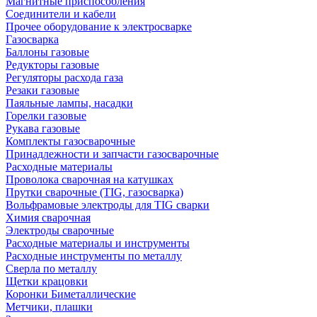
Магнитные приспособления
Соединители и кабели
Прочее оборудование к электросварке
Газосварка
Баллоны газовые
Редукторы газовые
Регуляторы расхода газа
Резаки газовые
Паяльные лампы, насадки
Горелки газовые
Рукава газовые
Комплекты газосварочные
Принадлежности и запчасти газосварочные
Расходные материалы
Проволока сварочная на катушках
Прутки сварочные (TIG, газосварка)
Вольфрамовые электроды для TIG сварки
Химия сварочная
Электроды сварочные
Расходные материалы и инструменты
Расходные инструменты по металлу
Сверла по металлу
Щетки крацовки
Коронки Биметаллические
Метчики, плашки