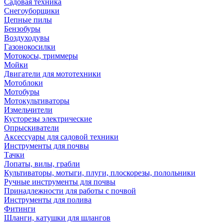
Садовая техника
Снегоуборщики
Цепные пилы
Бензобуры
Воздуходувы
Газонокосилки
Мотокосы, триммеры
Мойки
Двигатели для мототехники
Мотоблоки
Мотобуры
Мотокультиваторы
Измельчители
Кусторезы электрические
Опрыскиватели
Аксессуары для садовой техники
Инструменты для почвы
Тачки
Лопаты, вилы, грабли
Культиваторы, мотыги, плуги, плоскорезы, полольники
Ручные инструменты для почвы
Принадлежности для работы с почвой
Инструменты для полива
Фитинги
Шланги, катушки для шлангов