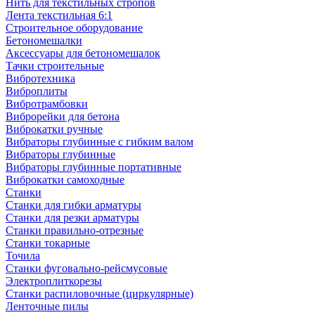
Нить для текстильных стропов
Лента текстильная 6:1
Строительное оборудование
Бетономешалки
Аксессуары для бетономешалок
Тачки строительные
Вибротехника
Виброплиты
Вибротрамбовки
Виброрейки для бетона
Виброкатки ручные
Вибраторы глубинные с гибким валом
Вибраторы глубинные
Вибраторы глубинные портативные
Виброкатки самоходные
Станки
Станки для гибки арматуры
Станки для резки арматуры
Станки правильно-отрезные
Станки токарные
Точила
Станки фуговально-рейсмусовые
Электроплиткорезы
Станки распиловочные (циркулярные)
Ленточные пилы