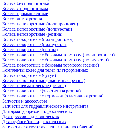
Колеса без подшипника
Колеса с подшипником
Колеса промышленные
Колеса литая резина
Колеса неповоротные (полипропилен)
Колеса неповоротные (полиуретан)
Колеса неповоротные (резина)
Колеса поворотные (полипропилен)
Колеса поворотные (полиуретан)
Колеса поворотные (резина)
Колеса поворотные c боковым тормозом (полипропилен)
Колеса поворотные c боковым тормозом (полиуретан)
Колеса поворотные c боковым тормозом (резина)
Комплекты колес для телег платформенных
Колеса поворотные (чугун)
Колеса неповоротные (эластичная резина)
Колеса пневматические (резина)
Колеса поворотные (эластичная резина)
Колеса поворотные c тормозом (эластичная резина)
Запчасти и аксессуары
Запчасти для гидравлического инструмента
Для арматурорезов гидравлических
Для прессов гидравлических
Для трубогибов гидравлических
Запчасти для грузозахватных приспособлений