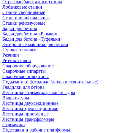
Отрезные (монтажные) пилы
Лобзиковые станки
Станки сверлильные
Станки шлифовальные
Станки рейсмусовые
Бадьи для бетона
Бадьи для бетона «Рюмки»
Бадьи для бетона «Туфельки»
Затирочные машины для бетона
Пушки тепловые
Резчики
Резчики швов
Сварочное оборудование
Сварочные аппараты
Сварочные инверторы
Подъемники фасадные (люльки строительные)
Гладилки для бетона
Лестницы, стремянки, вышки-туры
Вышки-туры
Лестницы двухсекционные
Лестницы трехсекционные
Лестницы приставные
Лестницы-трансформеры
Стремянки
Подставки и рабочие платформы