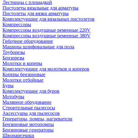
Лестницы с площадкой
Пистолеты вязальные для арматуры
Пистолеты для вязки арматуры
Комплектующие для вязальных пистолетов
Компрессоры
Компрессоры воздушные ременные 220V
Компрессоры воздушные ременные 380V
Гибочное оборудование
Машины шлифовальные для пола
Труборезы
Бензорезы
Молотки и коперы
Комплектующие для молотков и коперов
Коперы бензиновые
Молотки отбойные
Буры
Комплектующие для буров
Мотобуры
Малярное обрудование
Строительные пылесосы
Аксессуары для пылесосов
Генераторы, помпы, нагреватели
Бензиновые мотопомпы
Бензиновые генераторы
Швонарезчики