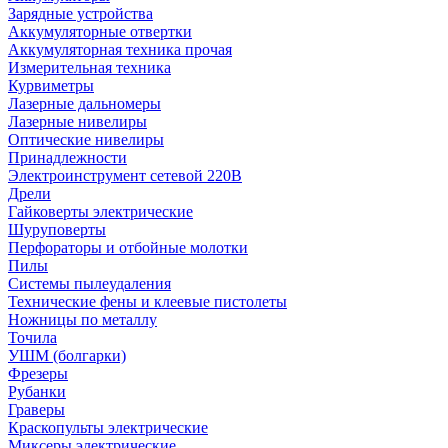
Зарядные устройства
Аккумуляторные отвертки
Аккумуляторная техника прочая
Измерительная техника
Курвиметры
Лазерные дальномеры
Лазерные нивелиры
Оптические нивелиры
Принадлежности
Электроинструмент сетевой 220В
Дрели
Гайковерты электрические
Шуруповерты
Перфораторы и отбойные молотки
Пилы
Системы пылеудаления
Технические фены и клеевые пистолеты
Ножницы по металлу
Точила
УШМ (болгарки)
Фрезеры
Рубанки
Граверы
Краскопульты электрические
Миксеры электрические