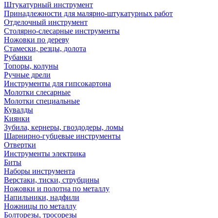
Штукатурный инструмент
Принадлежности для малярно-штукатурных работ
Отделочный инструмент
Столярно-слесарные инструменты
Ножовки по дереву
Стамески, резцы, долота
Рубанки
Топоры, колуны
Ручные дрели
Инструменты для гипсокартона
Молотки слесарные
Молотки специальные
Кувалды
Киянки
Зубила, кернеры, гвоздодеры, ломы
Шарнирно-губцевые инструменты
Отвертки
Инструменты электрика
Биты
Наборы инструмента
Верстаки, тиски, струбцины
Ножовки и полотна по металлу
Напильники, надфили
Ножницы по металлу
Болторезы, тросорезы