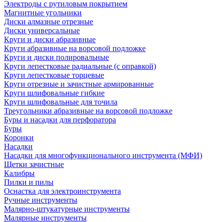
Электроды с рутиловым покрытием
Магнитные угольники
Диски алмазные отрезные
Диски универсальные
Круги и диски абразивные
Круги абразивные на ворсовой подложке
Круги и диски полировальные
Круги лепестковые радиальные (с оправкой)
Круги лепестковые торцевые
Круги отрезные и зачистные армированные
Круги шлифовальные гибкие
Круги шлифовальные для точила
Треугольники абразивные на ворсовой подложке
Буры и насадки для перфоратора
Буры
Коронки
Насадки
Насадки для многофункционального инструмента (МФИ)
Щетки зачистные
Калибры
Пилки и пилы
Оснастка для электроинструмента
Ручные инструменты
Малярно-штукатурные инструменты
Малярные инструменты