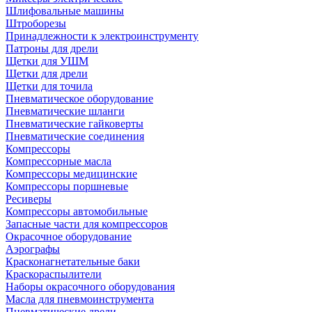
Шлифовальные машины
Штроборезы
Принадлежности к электроинструменту
Патроны для дрели
Щетки для УШМ
Щетки для дрели
Щетки для точила
Пневматическое оборудование
Пневматические шланги
Пневматические гайковерты
Пневматические соединения
Компрессоры
Компрессорные масла
Компрессоры медицинские
Компрессоры поршневые
Ресиверы
Компрессоры автомобильные
Запасные части для компрессоров
Окрасочное оборудование
Аэрографы
Красконагнетательные баки
Краскораспылители
Наборы окрасочного оборудования
Масла для пневмоинструмента
Пневматические дрели