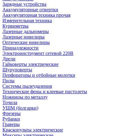
Зарядные устройства
Аккумуляторные отвертки
Аккумуляторная техника прочая
Измерительная техника
Курвиметры
Лазерные дальномеры
Лазерные нивелиры
Оптические нивелиры
Принадлежности
Электроинструмент сетевой 220В
Дрели
Гайковерты электрические
Шуруповерты
Перфораторы и отбойные молотки
Пилы
Системы пылеудаления
Технические фены и клеевые пистолеты
Ножницы по металлу
Точила
УШМ (болгарки)
Фрезеры
Рубанки
Граверы
Краскопульты электрические
Миксеры электрические