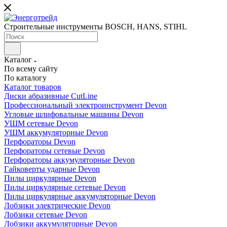
Строительные инструменты BOSCH, HANS, STIHL
Каталог
По всему сайту
По каталогу
Каталог товаров
Диски абразивные CutLine
Профессиональный электроинструмент Devon
Угловые шлифовальные машины Devon
УШМ сетевые Devon
УШМ аккумуляторные Devon
Перфораторы Devon
Перфораторы сетевые Devon
Перфораторы аккумуляторные Devon
Гайковерты ударные Devon
Пилы циркулярные Devon
Пилы циркулярные сетевые Devon
Пилы циркулярные аккумуляторные Devon
Лобзики электрические Devon
Лобзики сетевые Devon
Лобзики аккумуляторные Devon