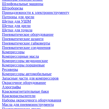
Шлифовальные машины
Штроборезы
Принадлежности к электроинструменту
Патроны для дрели
Щетки для УШМ
Щетки для дрели
Щетки для точила
Пневматическое оборудование
Пневматические шланги
Пневматические гайковерты
Пневматические соединения
Компрессоры
Компрессорные масла
Компрессоры медицинские
Компрессоры поршневые
Ресиверы
Компрессоры автомобильные
Запасные части для компрессоров
Окрасочное оборудование
Аэрографы
Красконагнетательные баки
Краскораспылители
Наборы окрасочного оборудования
Масла для пневмоинструмента
Пневматические дрели