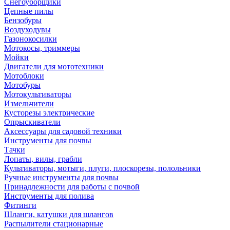
Снегоуборщики
Цепные пилы
Бензобуры
Воздуходувы
Газонокосилки
Мотокосы, триммеры
Мойки
Двигатели для мототехники
Мотоблоки
Мотобуры
Мотокультиваторы
Измельчители
Кусторезы электрические
Опрыскиватели
Аксессуары для садовой техники
Инструменты для почвы
Тачки
Лопаты, вилы, грабли
Культиваторы, мотыги, плуги, плоскорезы, полольники
Ручные инструменты для почвы
Принадлежности для работы с почвой
Инструменты для полива
Фитинги
Шланги, катушки для шлангов
Распылители стационарные