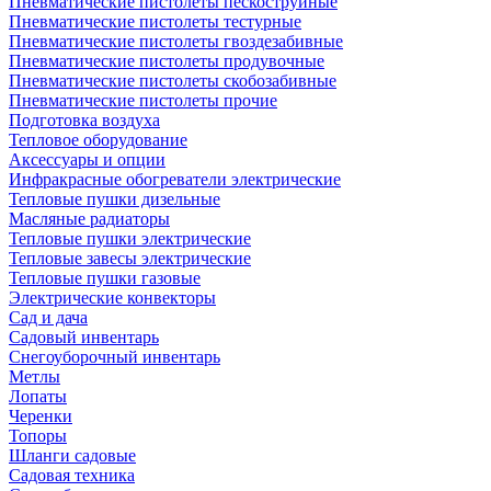
Пневматические пистолеты пескоструйные
Пневматические пистолеты тестурные
Пневматические пистолеты гвоздезабивные
Пневматические пистолеты продувочные
Пневматические пистолеты скобозабивные
Пневматические пистолеты прочие
Подготовка воздуха
Тепловое оборудование
Аксессуары и опции
Инфракрасные обогреватели электрические
Тепловые пушки дизельные
Масляные радиаторы
Тепловые пушки электрические
Тепловые завесы электрические
Тепловые пушки газовые
Электрические конвекторы
Сад и дача
Садовый инвентарь
Снегоуборочный инвентарь
Метлы
Лопаты
Черенки
Топоры
Шланги садовые
Садовая техника