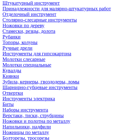
Штукатурный инструмент
Принадлежности для малярно-штукатурных работ
Отделочный инструмент
Столярно-слесарные инструменты
Ножовки по дереву
Стамески, резцы, долота
Рубанки
Топоры, колуны
Ручные дрели
Инструменты для гипсокартона
Молотки слесарные
Молотки специальные
Кувалды
Киянки
Зубила, кернеры, гвоздодеры, ломы
Шарнирно-губцевые инструменты
Отвертки
Инструменты электрика
Биты
Наборы инструмента
Верстаки, тиски, струбцины
Ножовки и полотна по металлу
Напильники, надфили
Ножницы по металлу
Болторезы, тросорезы