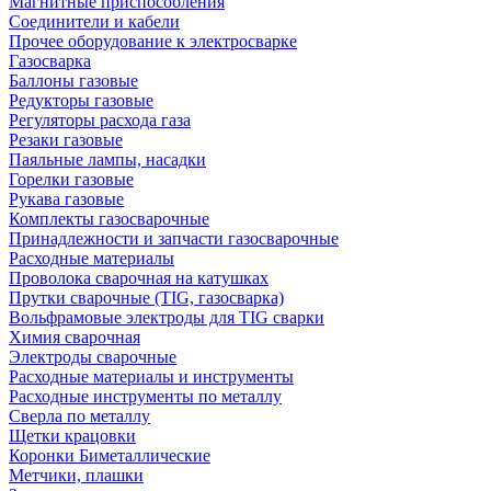
Магнитные приспособления
Соединители и кабели
Прочее оборудование к электросварке
Газосварка
Баллоны газовые
Редукторы газовые
Регуляторы расхода газа
Резаки газовые
Паяльные лампы, насадки
Горелки газовые
Рукава газовые
Комплекты газосварочные
Принадлежности и запчасти газосварочные
Расходные материалы
Проволока сварочная на катушках
Прутки сварочные (TIG, газосварка)
Вольфрамовые электроды для TIG сварки
Химия сварочная
Электроды сварочные
Расходные материалы и инструменты
Расходные инструменты по металлу
Сверла по металлу
Щетки крацовки
Коронки Биметаллические
Метчики, плашки