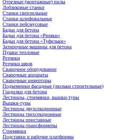
Отрезные (монтажные) пилы
Лобзиковые станки
Станки сверлильные
Станки шлифовальные
Станки рейсмусовые
Бадьи для бетона
Бадьи для бетона «Рюмки»
Бадьи для бетона «Туфельки»
Затирочные машины для бетона
Пушки тепловые
Резчики
Резчики швов
Сварочное оборудование
Сварочные аппараты
Сварочные инверторы
Подъемники фасадные (люльки строительные)
Гладилки для бетона
Лестницы, стремянки, вышки-туры
Вышки-туры
Лестницы двухсекционные
Лестницы трехсекционные
Лестницы приставные
Лестницы-трансформеры
Стремянки
Подставки и рабочие платформы