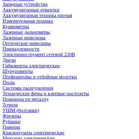
Зарядные устройства
Аккумуляторные отвертки
Аккумуляторная техника прочая
Измерительная техника
Курвиметры
Лазерные дальномеры
Лазерные нивелиры
Оптические нивелиры
Принадлежности
Электроинструмент сетевой 220В
Дрели
Гайковерты электрические
Шуруповерты
Перфораторы и отбойные молотки
Пилы
Системы пылеудаления
Технические фены и клеевые пистолеты
Ножницы по металлу
Точила
УШМ (болгарки)
Фрезеры
Рубанки
Граверы
Краскопульты электрические
Миксеры электрические