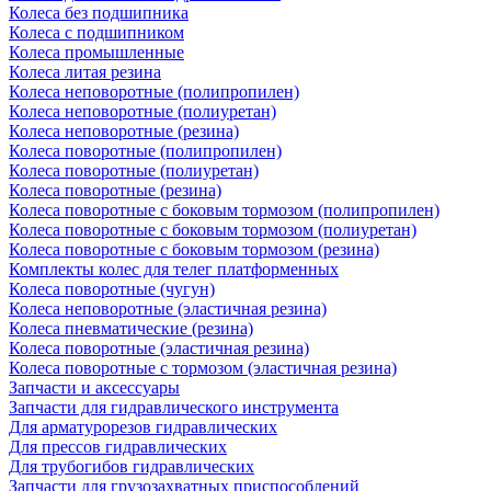
Колеса без подшипника
Колеса с подшипником
Колеса промышленные
Колеса литая резина
Колеса неповоротные (полипропилен)
Колеса неповоротные (полиуретан)
Колеса неповоротные (резина)
Колеса поворотные (полипропилен)
Колеса поворотные (полиуретан)
Колеса поворотные (резина)
Колеса поворотные c боковым тормозом (полипропилен)
Колеса поворотные c боковым тормозом (полиуретан)
Колеса поворотные c боковым тормозом (резина)
Комплекты колес для телег платформенных
Колеса поворотные (чугун)
Колеса неповоротные (эластичная резина)
Колеса пневматические (резина)
Колеса поворотные (эластичная резина)
Колеса поворотные c тормозом (эластичная резина)
Запчасти и аксессуары
Запчасти для гидравлического инструмента
Для арматурорезов гидравлических
Для прессов гидравлических
Для трубогибов гидравлических
Запчасти для грузозахватных приспособлений