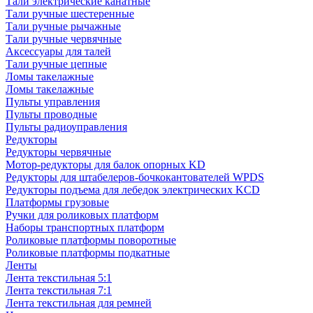
Тали электрические канатные
Тали ручные шестеренные
Тали ручные рычажные
Тали ручные червячные
Аксессуары для талей
Тали ручные цепные
Ломы такелажные
Ломы такелажные
Пульты управления
Пульты проводные
Пульты радиоуправления
Редукторы
Редукторы червячные
Мотор-редукторы для балок опорных KD
Редукторы для штабелеров-бочкокантователей WPDS
Редукторы подъема для лебедок электрических KCD
Платформы грузовые
Ручки для роликовых платформ
Наборы транспортных платформ
Роликовые платформы поворотные
Роликовые платформы подкатные
Ленты
Лента текстильная 5:1
Лента текстильная 7:1
Лента текстильная для ремней