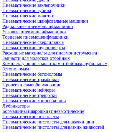
Пневматические заклепочники
Пневматические зубила
Пневматические молотки
Пневматические шлифовальные машинки
Радиальные пневмошлифмашинки
Угловые пневмошлифмашинки
Торцевые пневмошлифмашинки
Пневматические сверлильные
Пневматические шуроповерты
Расходные материалы для пневмоинструмента
Запчасти для молотков отбойных
Комплектующие к молоткам отбойным, рубильным,
бетоноломам
Пневматические бетоноломы
Пневматические трамбовки
Прочее пневмооборудование
Пневматические нейлеры
Пневматические трещотки
Пневматические хоппер-ковши
Лубрикаторы
Бормашины (шарошки) пневмотические
Пневматические пистолеты
Пневматические пистолеты для накачки шин
Пневматические пистолеты для вязких жидкостей