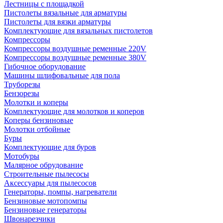
Лестницы с площадкой
Пистолеты вязальные для арматуры
Пистолеты для вязки арматуры
Комплектующие для вязальных пистолетов
Компрессоры
Компрессоры воздушные ременные 220V
Компрессоры воздушные ременные 380V
Гибочное оборудование
Машины шлифовальные для пола
Труборезы
Бензорезы
Молотки и коперы
Комплектующие для молотков и коперов
Коперы бензиновые
Молотки отбойные
Буры
Комплектующие для буров
Мотобуры
Малярное обрудование
Строительные пылесосы
Аксессуары для пылесосов
Генераторы, помпы, нагреватели
Бензиновые мотопомпы
Бензиновые генераторы
Швонарезчики