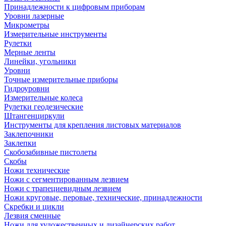
Принадлежности к цифровым приборам
Уровни лазерные
Микрометры
Измерительные инструменты
Рулетки
Мерные ленты
Линейки, угольники
Уровни
Точные измерительные приборы
Гидроуровни
Измерительные колеса
Рулетки геодезические
Штангенциркули
Инструменты для крепления листовых материалов
Заклепочники
Заклепки
Скобозабивные пистолеты
Скобы
Ножи технические
Ножи с сегментированным лезвием
Ножи с трапециевидным лезвием
Ножи круговые, перовые, технические, принадлежности
Скребки и цикли
Лезвия сменные
Ножи для художественных и дизайнерских работ