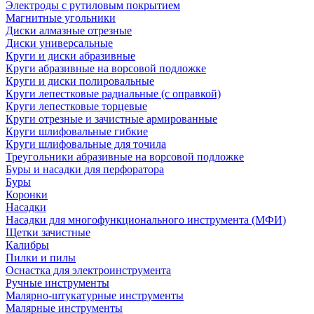
Электроды с рутиловым покрытием
Магнитные угольники
Диски алмазные отрезные
Диски универсальные
Круги и диски абразивные
Круги абразивные на ворсовой подложке
Круги и диски полировальные
Круги лепестковые радиальные (с оправкой)
Круги лепестковые торцевые
Круги отрезные и зачистные армированные
Круги шлифовальные гибкие
Круги шлифовальные для точила
Треугольники абразивные на ворсовой подложке
Буры и насадки для перфоратора
Буры
Коронки
Насадки
Насадки для многофункционального инструмента (МФИ)
Щетки зачистные
Калибры
Пилки и пилы
Оснастка для электроинструмента
Ручные инструменты
Малярно-штукатурные инструменты
Малярные инструменты