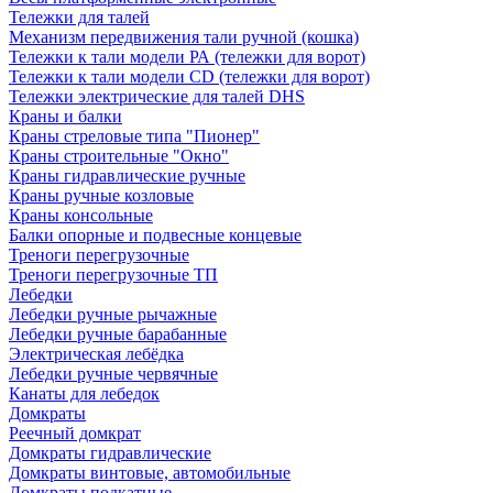
Тележки для талей
Механизм передвижения тали ручной (кошка)
Тележки к тали модели РА (тележки для ворот)
Тележки к тали модели CD (тележки для ворот)
Тележки электрические для талей DHS
Краны и балки
Краны стреловые типа "Пионер"
Краны строительные "Окно"
Краны гидравлические ручные
Краны ручные козловые
Краны консольные
Балки опорные и подвесные концевые
Треноги перегрузочные
Треноги перегрузочные ТП
Лебедки
Лебедки ручные рычажные
Лебедки ручные барабанные
Электрическая лебёдка
Лебедки ручные червячные
Канаты для лебедок
Домкраты
Реечный домкрат
Домкраты гидравлические
Домкраты винтовые, автомобильные
Домкраты подкатные