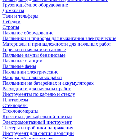
Грузоподъёмное оборудование
Домкраты
Тали и тельферы
Лебедки
Стропы
Паяльное оборудование
Паяльники и приборы для выжигания электрические
Материалы и принадлежности для паяльных работ
Горелки и паяльники газовые
Паяльные лампы бензиновые
Паяльные станции
Паяльные фены
Паяльники электрические
Наборы для паяльных работ
Паяльники на батарейках и аккумуляторах
Расходники для паяльных работ
Инструменты по кафелю и стеклу
Плиткорезы
Стеклорезы
Стеклодомкраты
Крестики для кафельной плитки
Электромонтажный инструмент
Тестеры и пробники напряжения
Инструмент для снятия изоляции
Обжимной инструмент