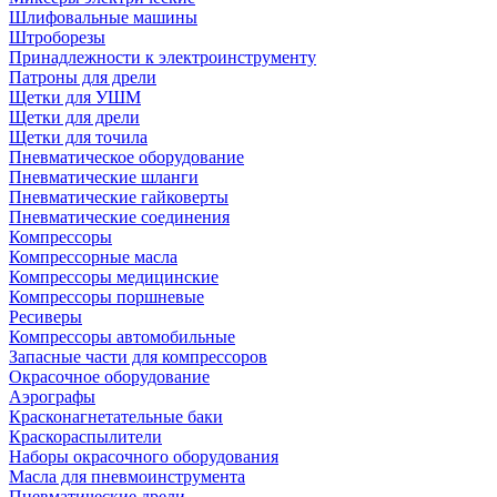
Шлифовальные машины
Штроборезы
Принадлежности к электроинструменту
Патроны для дрели
Щетки для УШМ
Щетки для дрели
Щетки для точила
Пневматическое оборудование
Пневматические шланги
Пневматические гайковерты
Пневматические соединения
Компрессоры
Компрессорные масла
Компрессоры медицинские
Компрессоры поршневые
Ресиверы
Компрессоры автомобильные
Запасные части для компрессоров
Окрасочное оборудование
Аэрографы
Красконагнетательные баки
Краскораспылители
Наборы окрасочного оборудования
Масла для пневмоинструмента
Пневматические дрели