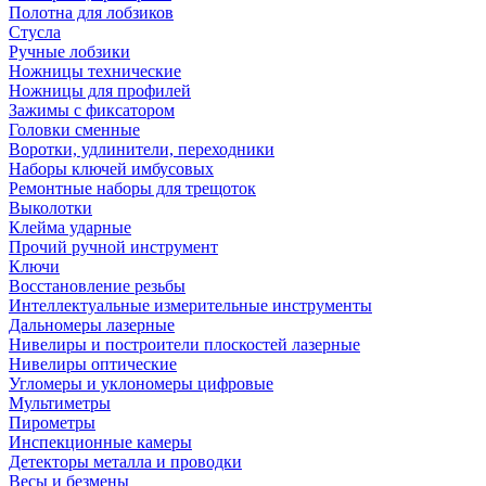
Полотна для лобзиков
Стусла
Ручные лобзики
Ножницы технические
Ножницы для профилей
Зажимы с фиксатором
Головки сменные
Воротки, удлинители, переходники
Наборы ключей имбусовых
Ремонтные наборы для трещоток
Выколотки
Клейма ударные
Прочий ручной инструмент
Ключи
Восстановление резьбы
Интеллектуальные измерительные инструменты
Дальномеры лазерные
Нивелиры и построители плоскостей лазерные
Нивелиры оптические
Угломеры и уклономеры цифровые
Мультиметры
Пирометры
Инспекционные камеры
Детекторы металла и проводки
Весы и безмены