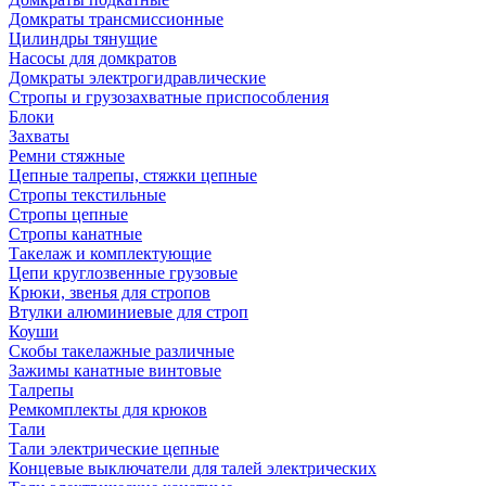
Домкраты трансмиссионные
Цилиндры тянущие
Насосы для домкратов
Домкраты электрогидравлические
Стропы и грузозахватные приспособления
Блоки
Захваты
Ремни стяжные
Цепные талрепы, стяжки цепные
Стропы текстильные
Стропы цепные
Стропы канатные
Такелаж и комплектующие
Цепи круглозвенные грузовые
Крюки, звенья для стропов
Втулки алюминиевые для строп
Коуши
Скобы такелажные различные
Зажимы канатные винтовые
Талрепы
Ремкомплекты для крюков
Тали
Тали электрические цепные
Концевые выключатели для талей электрических