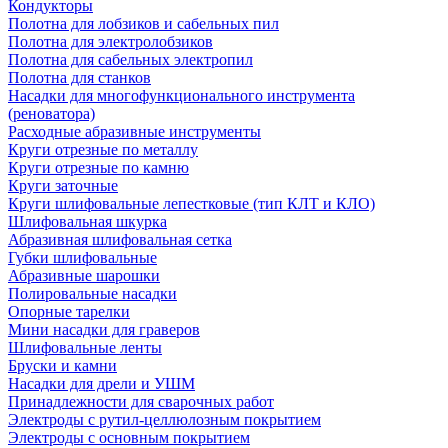
Кондукторы
Полотна для лобзиков и сабельных пил
Полотна для электролобзиков
Полотна для сабельных электропил
Полотна для станков
Насадки для многофункционального инструмента
(реноватора)
Расходные абразивные инструменты
Круги отрезные по металлу
Круги отрезные по камню
Круги заточные
Круги шлифовальные лепестковые (тип КЛТ и КЛО)
Шлифовальная шкурка
Абразивная шлифовальная сетка
Губки шлифовальные
Абразивные шарошки
Полировальные насадки
Опорные тарелки
Мини насадки для граверов
Шлифовальные ленты
Бруски и камни
Насадки для дрели и УШМ
Принадлежности для сварочных работ
Электроды с рутил-целлюлозным покрытием
Электроды с основным покрытием