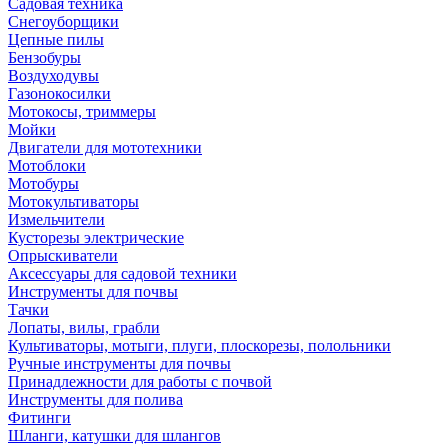
Садовая техника
Снегоуборщики
Цепные пилы
Бензобуры
Воздуходувы
Газонокосилки
Мотокосы, триммеры
Мойки
Двигатели для мототехники
Мотоблоки
Мотобуры
Мотокультиваторы
Измельчители
Кусторезы электрические
Опрыскиватели
Аксессуары для садовой техники
Инструменты для почвы
Тачки
Лопаты, вилы, грабли
Культиваторы, мотыги, плуги, плоскорезы, полольники
Ручные инструменты для почвы
Принадлежности для работы с почвой
Инструменты для полива
Фитинги
Шланги, катушки для шлангов