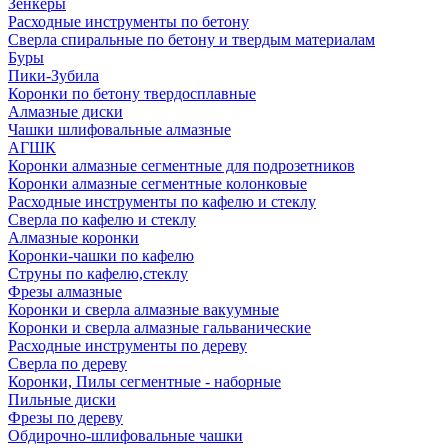
Зенкеры
Расходные инструменты по бетону
Сверла спиральные по бетону и твердым материалам
Буры
Пики-Зубила
Коронки по бетону твердосплавные
Алмазные диски
Чашки шлифовальные алмазные
АГШК
Коронки алмазные сегментные для подрозетников
Коронки алмазные сегментные колонковые
Расходные инструменты по кафелю и стеклу
Сверла по кафелю и стеклу
Алмазные коронки
Коронки-чашки по кафелю
Струны по кафелю,стеклу
Фрезы алмазные
Коронки и сверла алмазные вакуумные
Коронки и сверла алмазные гальванические
Расходные инструменты по дереву
Сверла по дереву
Коронки, Пилы сегментные - наборные
Пильные диски
Фрезы по дереву
Обдирочно-шлифовальные чашки