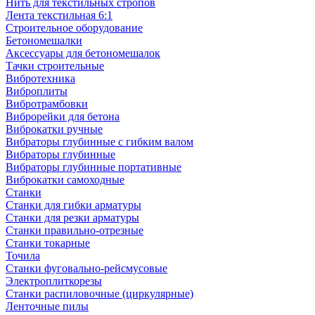
Нить для текстильных стропов
Лента текстильная 6:1
Строительное оборудование
Бетономешалки
Аксессуары для бетономешалок
Тачки строительные
Вибротехника
Виброплиты
Вибротрамбовки
Виброрейки для бетона
Виброкатки ручные
Вибраторы глубинные с гибким валом
Вибраторы глубинные
Вибраторы глубинные портативные
Виброкатки самоходные
Станки
Станки для гибки арматуры
Станки для резки арматуры
Станки правильно-отрезные
Станки токарные
Точила
Станки фуговально-рейсмусовые
Электроплиткорезы
Станки распиловочные (циркулярные)
Ленточные пилы