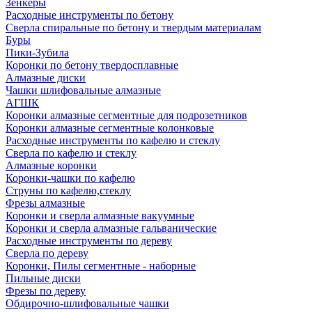
Зенкеры
Расходные инструменты по бетону
Сверла спиральные по бетону и твердым материалам
Буры
Пики-Зубила
Коронки по бетону твердосплавные
Алмазные диски
Чашки шлифовальные алмазные
АГШК
Коронки алмазные сегментные для подрозетников
Коронки алмазные сегментные колонковые
Расходные инструменты по кафелю и стеклу
Сверла по кафелю и стеклу
Алмазные коронки
Коронки-чашки по кафелю
Струны по кафелю,стеклу
Фрезы алмазные
Коронки и сверла алмазные вакуумные
Коронки и сверла алмазные гальванические
Расходные инструменты по дереву
Сверла по дереву
Коронки, Пилы сегментные - наборные
Пильные диски
Фрезы по дереву
Обдирочно-шлифовальные чашки