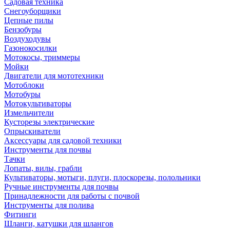
Садовая техника
Снегоуборщики
Цепные пилы
Бензобуры
Воздуходувы
Газонокосилки
Мотокосы, триммеры
Мойки
Двигатели для мототехники
Мотоблоки
Мотобуры
Мотокультиваторы
Измельчители
Кусторезы электрические
Опрыскиватели
Аксессуары для садовой техники
Инструменты для почвы
Тачки
Лопаты, вилы, грабли
Культиваторы, мотыги, плуги, плоскорезы, полольники
Ручные инструменты для почвы
Принадлежности для работы с почвой
Инструменты для полива
Фитинги
Шланги, катушки для шлангов