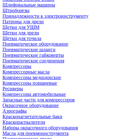
Шлифовальные машины
Штроборезы
Принадлежности к электроинструменту
Патроны для дрели
Щетки для УШМ
Щетки для дрели
Щетки для точила
Пневматическое оборудование
Пневматические шланги
Пневматические гайковерты
Пневматические соединения
Компрессоры
Компрессорные масла
Компрессоры медицинские
Компрессоры поршневые
Ресиверы
Компрессоры автомобильные
Запасные части для компрессоров
Окрасочное оборудование
Аэрографы
Красконагнетательные баки
Краскораспылители
Наборы окрасочного оборудования
Масла для пневмоинструмента
Пневматические дрели