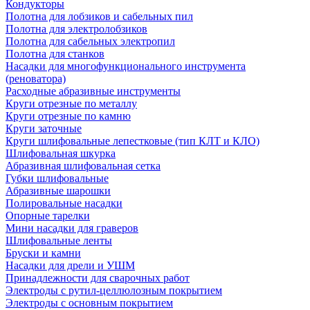
Кондукторы
Полотна для лобзиков и сабельных пил
Полотна для электролобзиков
Полотна для сабельных электропил
Полотна для станков
Насадки для многофункционального инструмента
(реноватора)
Расходные абразивные инструменты
Круги отрезные по металлу
Круги отрезные по камню
Круги заточные
Круги шлифовальные лепестковые (тип КЛТ и КЛО)
Шлифовальная шкурка
Абразивная шлифовальная сетка
Губки шлифовальные
Абразивные шарошки
Полировальные насадки
Опорные тарелки
Мини насадки для граверов
Шлифовальные ленты
Бруски и камни
Насадки для дрели и УШМ
Принадлежности для сварочных работ
Электроды с рутил-целлюлозным покрытием
Электроды с основным покрытием