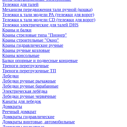
Тележки для талей
Механизм передвижения тали ручной (кошка)
Тележки к тали модели РА (тележки для ворот)
Тележки к тали модели CD (тележки для ворот)
Тележки электрические для талей DHS
Краны и балки
Краны стреловые типа "Пионер"
Краны строительные "Окно"
Краны гидравлические ручные
Краны ручные козловые
Краны консольные
Балки опорные и подвесные концевые
Треноги перегрузочные
Треноги перегрузочные ТП
Лебедки
Лебедки ручные рычажные
Лебедки ручные барабанные
Электрическая лебёдка
Лебедки ручные червячные
Канаты для лебедок
Домкраты
Реечный домкрат
Домкраты гидравлические
Домкраты винтовые, автомобильные
Домкраты подкатные