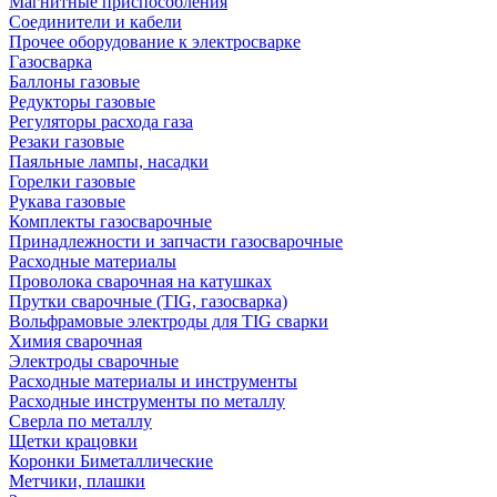
Магнитные приспособления
Соединители и кабели
Прочее оборудование к электросварке
Газосварка
Баллоны газовые
Редукторы газовые
Регуляторы расхода газа
Резаки газовые
Паяльные лампы, насадки
Горелки газовые
Рукава газовые
Комплекты газосварочные
Принадлежности и запчасти газосварочные
Расходные материалы
Проволока сварочная на катушках
Прутки сварочные (TIG, газосварка)
Вольфрамовые электроды для TIG сварки
Химия сварочная
Электроды сварочные
Расходные материалы и инструменты
Расходные инструменты по металлу
Сверла по металлу
Щетки крацовки
Коронки Биметаллические
Метчики, плашки