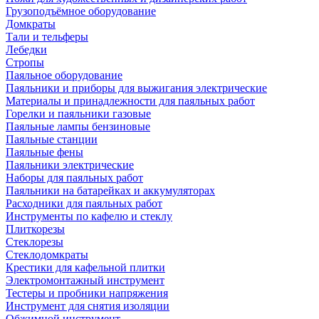
Грузоподъёмное оборудование
Домкраты
Тали и тельферы
Лебедки
Стропы
Паяльное оборудование
Паяльники и приборы для выжигания электрические
Материалы и принадлежности для паяльных работ
Горелки и паяльники газовые
Паяльные лампы бензиновые
Паяльные станции
Паяльные фены
Паяльники электрические
Наборы для паяльных работ
Паяльники на батарейках и аккумуляторах
Расходники для паяльных работ
Инструменты по кафелю и стеклу
Плиткорезы
Стеклорезы
Стеклодомкраты
Крестики для кафельной плитки
Электромонтажный инструмент
Тестеры и пробники напряжения
Инструмент для снятия изоляции
Обжимной инструмент