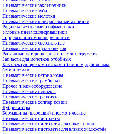
Пневматические заклепочники
Пневматические зубила
Пневматические молотки
Пневматические шлифовальные машинки
Радиальные пневмошлифмашинки
Угловые пневмошлифмашинки
Торцевые пневмошлифмашинки
Пневматические сверлильные
Пневматические шуроповерты
Расходные материалы для пневмоинструмента
Запчасти для молотков отбойных
Комплектующие к молоткам отбойным, рубильным,
бетоноломам
Пневматические бетоноломы
Пневматические трамбовки
Прочее пневмооборудование
Пневматические нейлеры
Пневматические трещотки
Пневматические хоппер-ковши
Лубрикаторы
Бормашины (шарошки) пневмотические
Пневматические пистолеты
Пневматические пистолеты для накачки шин
Пневматические пистолеты для вязких жидкостей