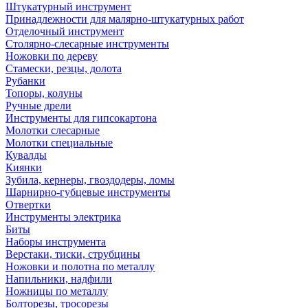
Штукатурный инструмент
Принадлежности для малярно-штукатурных работ
Отделочный инструмент
Столярно-слесарные инструменты
Ножовки по дереву
Стамески, резцы, долота
Рубанки
Топоры, колуны
Ручные дрели
Инструменты для гипсокартона
Молотки слесарные
Молотки специальные
Кувалды
Киянки
Зубила, кернеры, гвоздодеры, ломы
Шарнирно-губцевые инструменты
Отвертки
Инструменты электрика
Биты
Наборы инструмента
Верстаки, тиски, струбцины
Ножовки и полотна по металлу
Напильники, надфили
Ножницы по металлу
Болторезы, тросорезы