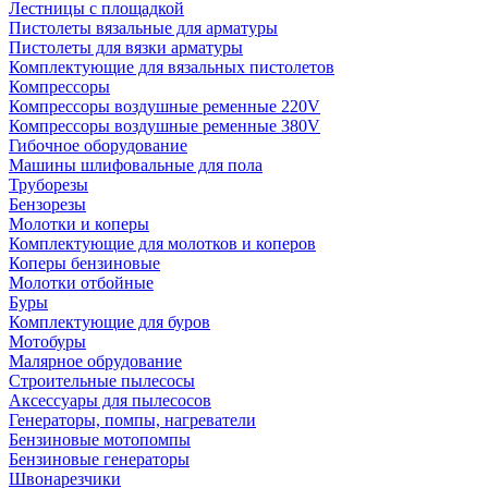
Лестницы с площадкой
Пистолеты вязальные для арматуры
Пистолеты для вязки арматуры
Комплектующие для вязальных пистолетов
Компрессоры
Компрессоры воздушные ременные 220V
Компрессоры воздушные ременные 380V
Гибочное оборудование
Машины шлифовальные для пола
Труборезы
Бензорезы
Молотки и коперы
Комплектующие для молотков и коперов
Коперы бензиновые
Молотки отбойные
Буры
Комплектующие для буров
Мотобуры
Малярное обрудование
Строительные пылесосы
Аксессуары для пылесосов
Генераторы, помпы, нагреватели
Бензиновые мотопомпы
Бензиновые генераторы
Швонарезчики