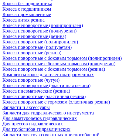
Колеса без подшипника
Колеса с подшипником
Колеса промышленные
Колеса литая резина
Колеса неповоротные (полипропилен)
Колеса неповоротные (полиуретан)
Колеса неповоротные (резина)
Колеса поворотные (полипропилен)
Колеса поворотные (полиуретан)
Колеса поворотные (резина)
Колеса поворотные c боковым тормозом (полипропилен)
Колеса поворотные c боковым тормозом (полиуретан)
Колеса поворотные c боковым тормозом (резина)
Комплекты колес для телег платформенных
Колеса поворотные (чугун)
Колеса неповоротные (эластичная резина)
Колеса пневматические (резина)
Колеса поворотные (эластичная резина)
Колеса поворотные c тормозом (эластичная резина)
Запчасти и аксессуары
Запчасти для гидравлического инструмента
Для арматурорезов гидравлических
Для прессов гидравлических
Для трубогибов гидравлических
Запчасти для грузозахватных приспособлений