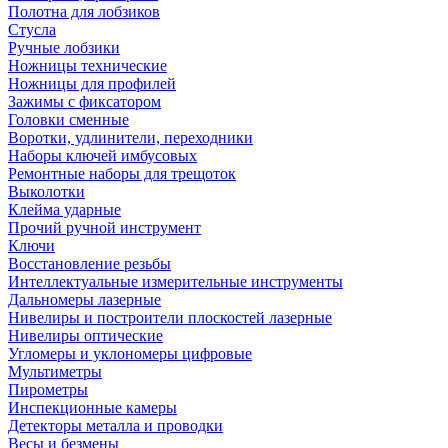
Полотна для лобзиков
Стусла
Ручные лобзики
Ножницы технические
Ножницы для профилей
Зажимы с фиксатором
Головки сменные
Воротки, удлинители, переходники
Наборы ключей имбусовых
Ремонтные наборы для трещоток
Выколотки
Клейма ударные
Прочий ручной инструмент
Ключи
Восстановление резьбы
Интеллектуальные измерительные инструменты
Дальномеры лазерные
Нивелиры и построители плоскостей лазерные
Нивелиры оптические
Угломеры и уклономеры цифровые
Мультиметры
Пирометры
Инспекционные камеры
Детекторы металла и проводки
Весы и безмены