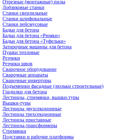
Отрезные (монтажные) пилы
Лобзиковые станки
Станки сверлильные
Станки шлифовальные
Станки рейсмусовые
Бадьи для бетона
Бадьи для бетона «Рюмки»
Бадьи для бетона «Туфельки»
Затирочные машины для бетона
Пушки тепловые
Резчики
Резчики швов
Сварочное оборудование
Сварочные аппараты
Сварочные инверторы
Подъемники фасадные (люльки строительные)
Гладилки для бетона
Лестницы, стремянки, вышки-туры
Вышки-туры
Лестницы двухсекционные
Лестницы трехсекционные
Лестницы приставные
Лестницы-трансформеры
Стремянки
Подставки и рабочие платформы