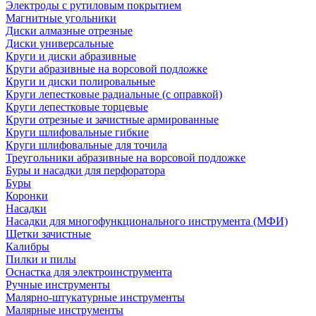
Электроды с рутиловым покрытием
Магнитные угольники
Диски алмазные отрезные
Диски универсальные
Круги и диски абразивные
Круги абразивные на ворсовой подложке
Круги и диски полировальные
Круги лепестковые радиальные (с оправкой)
Круги лепестковые торцевые
Круги отрезные и зачистные армированные
Круги шлифовальные гибкие
Круги шлифовальные для точила
Треугольники абразивные на ворсовой подложке
Буры и насадки для перфоратора
Буры
Коронки
Насадки
Насадки для многофункционального инструмента (МФИ)
Щетки зачистные
Калибры
Пилки и пилы
Оснастка для электроинструмента
Ручные инструменты
Малярно-штукатурные инструменты
Малярные инструменты