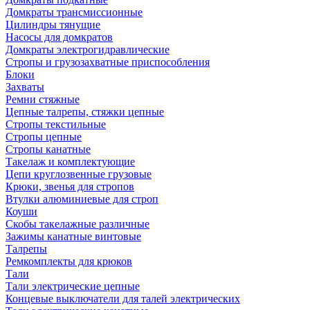
Домкраты трансмиссионные
Цилиндры тянущие
Насосы для домкратов
Домкраты электрогидравлические
Стропы и грузозахватные приспособления
Блоки
Захваты
Ремни стяжные
Цепные талрепы, стяжки цепные
Стропы текстильные
Стропы цепные
Стропы канатные
Такелаж и комплектующие
Цепи круглозвенные грузовые
Крюки, звенья для стропов
Втулки алюминиевые для строп
Коуши
Скобы такелажные различные
Зажимы канатные винтовые
Талрепы
Ремкомплекты для крюков
Тали
Тали электрические цепные
Концевые выключатели для талей электрических