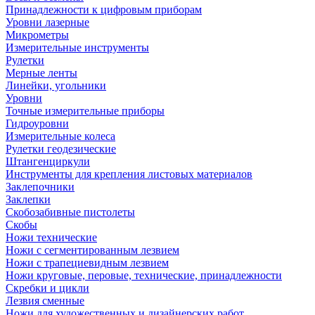
Принадлежности к цифровым приборам
Уровни лазерные
Микрометры
Измерительные инструменты
Рулетки
Мерные ленты
Линейки, угольники
Уровни
Точные измерительные приборы
Гидроуровни
Измерительные колеса
Рулетки геодезические
Штангенциркули
Инструменты для крепления листовых материалов
Заклепочники
Заклепки
Скобозабивные пистолеты
Скобы
Ножи технические
Ножи с сегментированным лезвием
Ножи с трапециевидным лезвием
Ножи круговые, перовые, технические, принадлежности
Скребки и цикли
Лезвия сменные
Ножи для художественных и дизайнерских работ