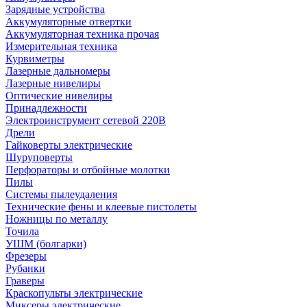
Зарядные устройства
Аккумуляторные отвертки
Аккумуляторная техника прочая
Измерительная техника
Курвиметры
Лазерные дальномеры
Лазерные нивелиры
Оптические нивелиры
Принадлежности
Электроинструмент сетевой 220В
Дрели
Гайковерты электрические
Шуруповерты
Перфораторы и отбойные молотки
Пилы
Системы пылеудаления
Технические фены и клеевые пистолеты
Ножницы по металлу
Точила
УШМ (болгарки)
Фрезеры
Рубанки
Граверы
Краскопульты электрические
Миксеры электрические