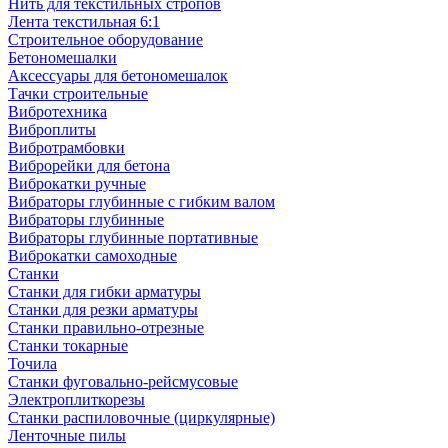
Нить для текстильных стропов
Лента текстильная 6:1
Строительное оборудование
Бетономешалки
Аксессуары для бетономешалок
Тачки строительные
Вибротехника
Виброплиты
Вибротрамбовки
Виброрейки для бетона
Виброкатки ручные
Вибраторы глубинные с гибким валом
Вибраторы глубинные
Вибраторы глубинные портативные
Виброкатки самоходные
Станки
Станки для гибки арматуры
Станки для резки арматуры
Станки правильно-отрезные
Станки токарные
Точила
Станки фуговально-рейсмусовые
Электроплиткорезы
Станки распиловочные (циркулярные)
Ленточные пилы