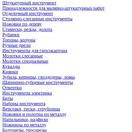
Штукатурный инструмент
Принадлежности для малярно-штукатурных работ
Отделочный инструмент
Столярно-слесарные инструменты
Ножовки по дереву
Стамески, резцы, долота
Рубанки
Топоры, колуны
Ручные дрели
Инструменты для гипсокартона
Молотки слесарные
Молотки специальные
Кувалды
Киянки
Зубила, кернеры, гвоздодеры, ломы
Шарнирно-губцевые инструменты
Отвертки
Инструменты электрика
Биты
Наборы инструмента
Верстаки, тиски, струбцины
Ножовки и полотна по металлу
Напильники, надфили
Ножницы по металлу
Болторезы, тросорезы