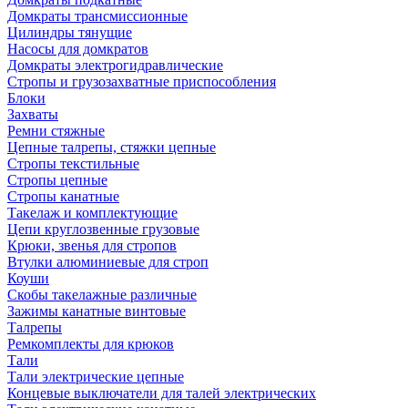
Домкраты трансмиссионные
Цилиндры тянущие
Насосы для домкратов
Домкраты электрогидравлические
Стропы и грузозахватные приспособления
Блоки
Захваты
Ремни стяжные
Цепные талрепы, стяжки цепные
Стропы текстильные
Стропы цепные
Стропы канатные
Такелаж и комплектующие
Цепи круглозвенные грузовые
Крюки, звенья для стропов
Втулки алюминиевые для строп
Коуши
Скобы такелажные различные
Зажимы канатные винтовые
Талрепы
Ремкомплекты для крюков
Тали
Тали электрические цепные
Концевые выключатели для талей электрических