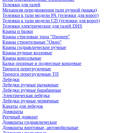
Тележки для талей
Механизм передвижения тали ручной (кошка)
Тележки к тали модели РА (тележки для ворот)
Тележки к тали модели CD (тележки для ворот)
Тележки электрические для талей DHS
Краны и балки
Краны стреловые типа "Пионер"
Краны строительные "Окно"
Краны гидравлические ручные
Краны ручные козловые
Краны консольные
Балки опорные и подвесные концевые
Треноги перегрузочные
Треноги перегрузочные ТП
Лебедки
Лебедки ручные рычажные
Лебедки ручные барабанные
Электрическая лебёдка
Лебедки ручные червячные
Канаты для лебедок
Домкраты
Реечный домкрат
Домкраты гидравлические
Домкраты винтовые, автомобильные
Домкраты подкатные