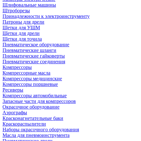
Шлифовальные машины
Штроборезы
Принадлежности к электроинструменту
Патроны для дрели
Щетки для УШМ
Щетки для дрели
Щетки для точила
Пневматическое оборудование
Пневматические шланги
Пневматические гайковерты
Пневматические соединения
Компрессоры
Компрессорные масла
Компрессоры медицинские
Компрессоры поршневые
Ресиверы
Компрессоры автомобильные
Запасные части для компрессоров
Окрасочное оборудование
Аэрографы
Красконагнетательные баки
Краскораспылители
Наборы окрасочного оборудования
Масла для пневмоинструмента
Пневматические дрели