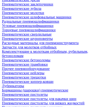
Пневматические заклепочники
Пневматические зубила
Пневматические молотки
Пневматические шлифовальные машинки
Радиальные пневмошлифмашинки
Угловые пневмошлифмашинки
Торцевые пневмошлифмашинки
Пневматические сверлильные
Пневматические шуроповерты
Расходные материалы для пневмоинструмента
Запчасти для молотков отбойных
Комплектующие к молоткам отбойным, рубильным,
бетоноломам
Пневматические бетоноломы
Пневматические трамбовки
Прочее пневмооборудование
Пневматические нейлеры
Пневматические трещотки
Пневматические хоппер-ковши
Лубрикаторы
Бормашины (шарошки) пневмотические
Пневматические пистолеты
Пневматические пистолеты для накачки шин
Пневматические пистолеты для вязких жидкостей