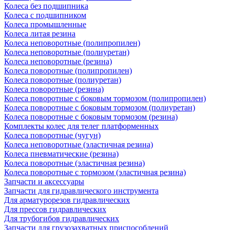
Колеса без подшипника
Колеса с подшипником
Колеса промышленные
Колеса литая резина
Колеса неповоротные (полипропилен)
Колеса неповоротные (полиуретан)
Колеса неповоротные (резина)
Колеса поворотные (полипропилен)
Колеса поворотные (полиуретан)
Колеса поворотные (резина)
Колеса поворотные c боковым тормозом (полипропилен)
Колеса поворотные c боковым тормозом (полиуретан)
Колеса поворотные c боковым тормозом (резина)
Комплекты колес для телег платформенных
Колеса поворотные (чугун)
Колеса неповоротные (эластичная резина)
Колеса пневматические (резина)
Колеса поворотные (эластичная резина)
Колеса поворотные c тормозом (эластичная резина)
Запчасти и аксессуары
Запчасти для гидравлического инструмента
Для арматурорезов гидравлических
Для прессов гидравлических
Для трубогибов гидравлических
Запчасти для грузозахватных приспособлений