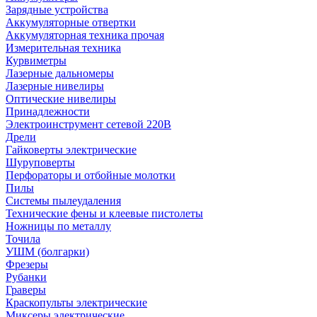
Зарядные устройства
Аккумуляторные отвертки
Аккумуляторная техника прочая
Измерительная техника
Курвиметры
Лазерные дальномеры
Лазерные нивелиры
Оптические нивелиры
Принадлежности
Электроинструмент сетевой 220В
Дрели
Гайковерты электрические
Шуруповерты
Перфораторы и отбойные молотки
Пилы
Системы пылеудаления
Технические фены и клеевые пистолеты
Ножницы по металлу
Точила
УШМ (болгарки)
Фрезеры
Рубанки
Граверы
Краскопульты электрические
Миксеры электрические