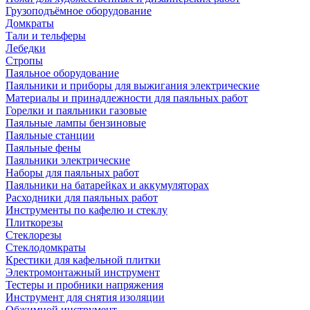
Грузоподъёмное оборудование
Домкраты
Тали и тельферы
Лебедки
Стропы
Паяльное оборудование
Паяльники и приборы для выжигания электрические
Материалы и принадлежности для паяльных работ
Горелки и паяльники газовые
Паяльные лампы бензиновые
Паяльные станции
Паяльные фены
Паяльники электрические
Наборы для паяльных работ
Паяльники на батарейках и аккумуляторах
Расходники для паяльных работ
Инструменты по кафелю и стеклу
Плиткорезы
Стеклорезы
Стеклодомкраты
Крестики для кафельной плитки
Электромонтажный инструмент
Тестеры и пробники напряжения
Инструмент для снятия изоляции
Обжимной инструмент