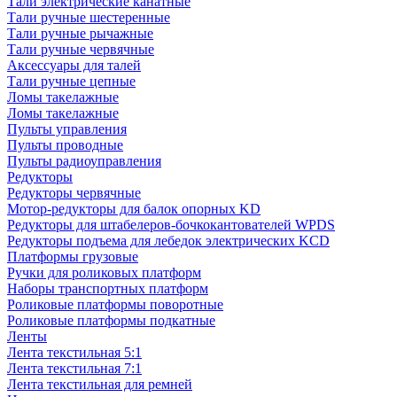
Тали электрические канатные
Тали ручные шестеренные
Тали ручные рычажные
Тали ручные червячные
Аксессуары для талей
Тали ручные цепные
Ломы такелажные
Ломы такелажные
Пульты управления
Пульты проводные
Пульты радиоуправления
Редукторы
Редукторы червячные
Мотор-редукторы для балок опорных KD
Редукторы для штабелеров-бочкокантователей WPDS
Редукторы подъема для лебедок электрических KCD
Платформы грузовые
Ручки для роликовых платформ
Наборы транспортных платформ
Роликовые платформы поворотные
Роликовые платформы подкатные
Ленты
Лента текстильная 5:1
Лента текстильная 7:1
Лента текстильная для ремней