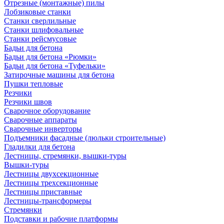
Отрезные (монтажные) пилы
Лобзиковые станки
Станки сверлильные
Станки шлифовальные
Станки рейсмусовые
Бадьи для бетона
Бадьи для бетона «Рюмки»
Бадьи для бетона «Туфельки»
Затирочные машины для бетона
Пушки тепловые
Резчики
Резчики швов
Сварочное оборудование
Сварочные аппараты
Сварочные инверторы
Подъемники фасадные (люльки строительные)
Гладилки для бетона
Лестницы, стремянки, вышки-туры
Вышки-туры
Лестницы двухсекционные
Лестницы трехсекционные
Лестницы приставные
Лестницы-трансформеры
Стремянки
Подставки и рабочие платформы