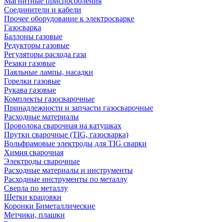
Магнитные приспособления
Соединители и кабели
Прочее оборудование к электросварке
Газосварка
Баллоны газовые
Редукторы газовые
Регуляторы расхода газа
Резаки газовые
Паяльные лампы, насадки
Горелки газовые
Рукава газовые
Комплекты газосварочные
Принадлежности и запчасти газосварочные
Расходные материалы
Проволока сварочная на катушках
Прутки сварочные (TIG, газосварка)
Вольфрамовые электроды для TIG сварки
Химия сварочная
Электроды сварочные
Расходные материалы и инструменты
Расходные инструменты по металлу
Сверла по металлу
Щетки крацовки
Коронки Биметаллические
Метчики, плашки