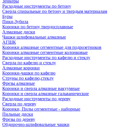
Зенкеры
Расходные инструменты по бетону
Сверла спиральные по бетону и твердым материалам
Буры
Пики-Зубила
Коронки по бетону твердосплавные
Алмазные диски
Чашки шлифовальные алмазные
АГШК
Коронки алмазные сегментные для подрозетников
Коронки алмазные сегментные колонковые
Расходные инструменты по кафелю и стеклу
Сверла по кафелю и стеклу
Алмазные коронки
Коронки-чашки по кафелю
Струны по кафелю,стеклу
Фрезы алмазные
Коронки и сверла алмазные вакуумные
Коронки и сверла алмазные гальванические
Расходные инструменты по дереву
Сверла по дереву
Коронки, Пилы сегментные - наборные
Пильные диски
Фрезы по дереву
Обдирочно-шлифовальные чашки