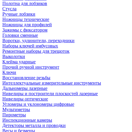
Полотна для лобзиков
Стусла
Ручные лобзики
Ножницы технические
Ножницы для профилей
Зажимы с фиксатором
Головки сменные
Воротки, удлинители, переходники
Наборы ключей имбусовых
Ремонтные наборы для трещоток
Выколотки
Клейма ударные
Прочий ручной инструмент
Ключи
Восстановление резьбы
Интеллектуальные измерительные инструменты
Дальномеры лазерные
Нивелиры и построители плоскостей лазерные
Нивелиры оптические
Угломеры и уклономеры цифровые
Мультиметры
Пирометры
Инспекционные камеры
Детекторы металла и проводки
Весы и безмены