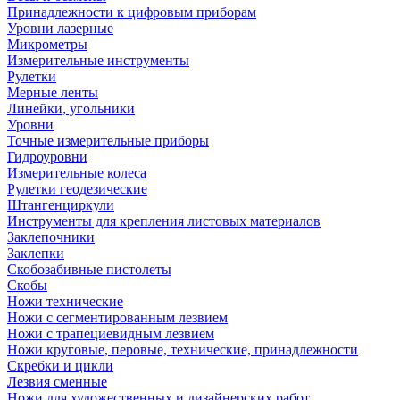
Принадлежности к цифровым приборам
Уровни лазерные
Микрометры
Измерительные инструменты
Рулетки
Мерные ленты
Линейки, угольники
Уровни
Точные измерительные приборы
Гидроуровни
Измерительные колеса
Рулетки геодезические
Штангенциркули
Инструменты для крепления листовых материалов
Заклепочники
Заклепки
Скобозабивные пистолеты
Скобы
Ножи технические
Ножи с сегментированным лезвием
Ножи с трапециевидным лезвием
Ножи круговые, перовые, технические, принадлежности
Скребки и цикли
Лезвия сменные
Ножи для художественных и дизайнерских работ