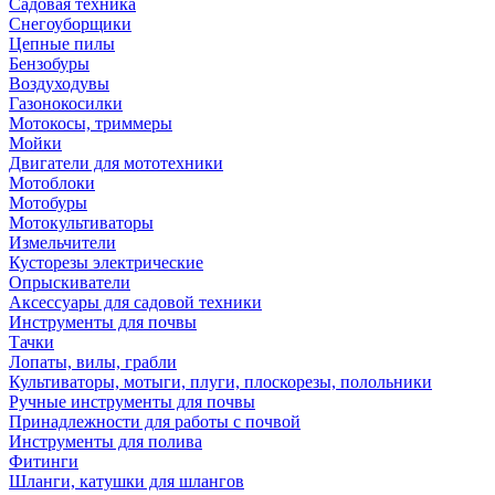
Садовая техника
Снегоуборщики
Цепные пилы
Бензобуры
Воздуходувы
Газонокосилки
Мотокосы, триммеры
Мойки
Двигатели для мототехники
Мотоблоки
Мотобуры
Мотокультиваторы
Измельчители
Кусторезы электрические
Опрыскиватели
Аксессуары для садовой техники
Инструменты для почвы
Тачки
Лопаты, вилы, грабли
Культиваторы, мотыги, плуги, плоскорезы, полольники
Ручные инструменты для почвы
Принадлежности для работы с почвой
Инструменты для полива
Фитинги
Шланги, катушки для шлангов