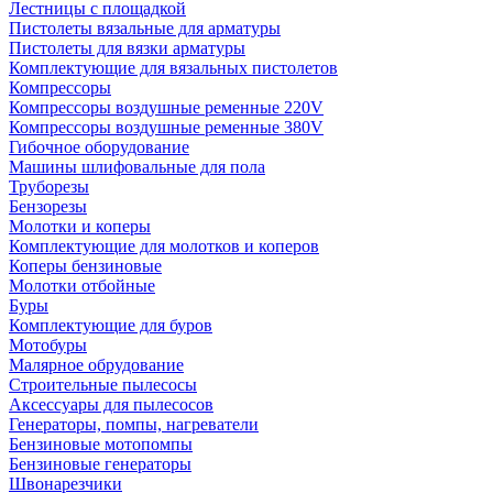
Лестницы с площадкой
Пистолеты вязальные для арматуры
Пистолеты для вязки арматуры
Комплектующие для вязальных пистолетов
Компрессоры
Компрессоры воздушные ременные 220V
Компрессоры воздушные ременные 380V
Гибочное оборудование
Машины шлифовальные для пола
Труборезы
Бензорезы
Молотки и коперы
Комплектующие для молотков и коперов
Коперы бензиновые
Молотки отбойные
Буры
Комплектующие для буров
Мотобуры
Малярное обрудование
Строительные пылесосы
Аксессуары для пылесосов
Генераторы, помпы, нагреватели
Бензиновые мотопомпы
Бензиновые генераторы
Швонарезчики