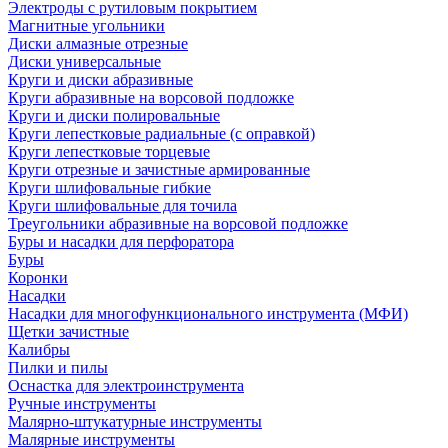
Электроды с рутиловым покрытием
Магнитные угольники
Диски алмазные отрезные
Диски универсальные
Круги и диски абразивные
Круги абразивные на ворсовой подложке
Круги и диски полировальные
Круги лепестковые радиальные (с оправкой)
Круги лепестковые торцевые
Круги отрезные и зачистные армированные
Круги шлифовальные гибкие
Круги шлифовальные для точила
Треугольники абразивные на ворсовой подложке
Буры и насадки для перфоратора
Буры
Коронки
Насадки
Насадки для многофункционального инструмента (МФИ)
Щетки зачистные
Калибры
Пилки и пилы
Оснастка для электроинструмента
Ручные инструменты
Малярно-штукатурные инструменты
Малярные инструменты