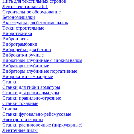
Нить для текстильных стропов
Лента текстильная 6:1
Строительное оборудование
Бетономешалки
Аксессуары для бетономешалок
Тачки строительные
Вибротехника
Виброплиты
Вибротрамбовки
Виброрейки для бетона
Виброкатки ручные
Вибраторы глубинные с гибким валом
Вибраторы глубинные
Вибраторы глубинные портативные
Виброкатки самоходные
Станки
Станки для гибки арматуры
Станки для резки арматуры
Станки правильно-отрезные
Станки токарные
Точила
Станки фуговально-рейсмусовые
Электроплиткорезы
Станки распиловочные (циркулярные)
Ленточные пилы