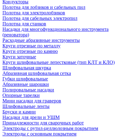
Кондукторы
Полотна для лобзиков и сабельных пил
Полотна для электролобзиков
Полотна для сабельных электропил
Полотна для станков
Насадки для многофункционального инструмента
(реноватора)
Расходные абразивные инструменты
Круги отрезные по металлу
Круги отрезные по камню
Круги заточные
Круги шлифовальные лепестковые (тип КЛТ и КЛО)
Шлифовальная шкурка
Абразивная шлифовальная сетка
Губки шлифовальные
Абразивные шарошки
Полировальные насадки
Опорные тарелки
Мини насадки для граверов
Шлифовальные ленты
Бруски и камни
Насадки для дрели и УШМ
Принадлежности для сварочных работ
Электроды с рутил-целлюлозным покрытием
Электроды с основным покрытием