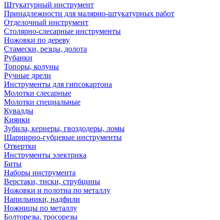
Штукатурный инструмент
Принадлежности для малярно-штукатурных работ
Отделочный инструмент
Столярно-слесарные инструменты
Ножовки по дереву
Стамески, резцы, долота
Рубанки
Топоры, колуны
Ручные дрели
Инструменты для гипсокартона
Молотки слесарные
Молотки специальные
Кувалды
Киянки
Зубила, кернеры, гвоздодеры, ломы
Шарнирно-губцевые инструменты
Отвертки
Инструменты электрика
Биты
Наборы инструмента
Верстаки, тиски, струбцины
Ножовки и полотна по металлу
Напильники, надфили
Ножницы по металлу
Болторезы, тросорезы