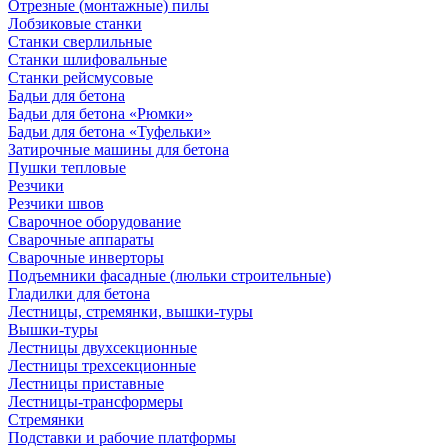
Отрезные (монтажные) пилы
Лобзиковые станки
Станки сверлильные
Станки шлифовальные
Станки рейсмусовые
Бадьи для бетона
Бадьи для бетона «Рюмки»
Бадьи для бетона «Туфельки»
Затирочные машины для бетона
Пушки тепловые
Резчики
Резчики швов
Сварочное оборудование
Сварочные аппараты
Сварочные инверторы
Подъемники фасадные (люльки строительные)
Гладилки для бетона
Лестницы, стремянки, вышки-туры
Вышки-туры
Лестницы двухсекционные
Лестницы трехсекционные
Лестницы приставные
Лестницы-трансформеры
Стремянки
Подставки и рабочие платформы