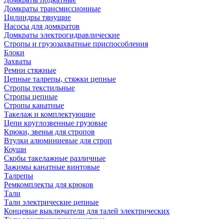
Домкраты трансмиссионные
Цилиндры тянущие
Насосы для домкратов
Домкраты электрогидравлические
Стропы и грузозахватные приспособления
Блоки
Захваты
Ремни стяжные
Цепные талрепы, стяжки цепные
Стропы текстильные
Стропы цепные
Стропы канатные
Такелаж и комплектующие
Цепи круглозвенные грузовые
Крюки, звенья для стропов
Втулки алюминиевые для строп
Коуши
Скобы такелажные различные
Зажимы канатные винтовые
Талрепы
Ремкомплекты для крюков
Тали
Тали электрические цепные
Концевые выключатели для талей электрических