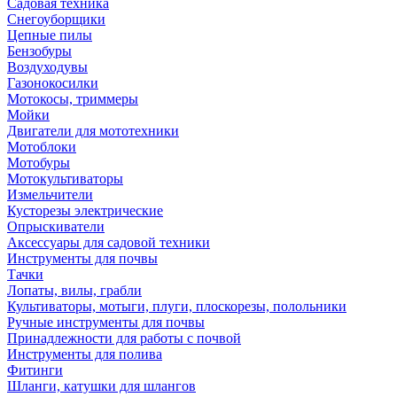
Садовая техника
Снегоуборщики
Цепные пилы
Бензобуры
Воздуходувы
Газонокосилки
Мотокосы, триммеры
Мойки
Двигатели для мототехники
Мотоблоки
Мотобуры
Мотокультиваторы
Измельчители
Кусторезы электрические
Опрыскиватели
Аксессуары для садовой техники
Инструменты для почвы
Тачки
Лопаты, вилы, грабли
Культиваторы, мотыги, плуги, плоскорезы, полольники
Ручные инструменты для почвы
Принадлежности для работы с почвой
Инструменты для полива
Фитинги
Шланги, катушки для шлангов