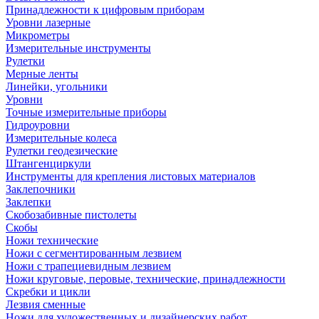
Принадлежности к цифровым приборам
Уровни лазерные
Микрометры
Измерительные инструменты
Рулетки
Мерные ленты
Линейки, угольники
Уровни
Точные измерительные приборы
Гидроуровни
Измерительные колеса
Рулетки геодезические
Штангенциркули
Инструменты для крепления листовых материалов
Заклепочники
Заклепки
Скобозабивные пистолеты
Скобы
Ножи технические
Ножи с сегментированным лезвием
Ножи с трапециевидным лезвием
Ножи круговые, перовые, технические, принадлежности
Скребки и цикли
Лезвия сменные
Ножи для художественных и дизайнерских работ