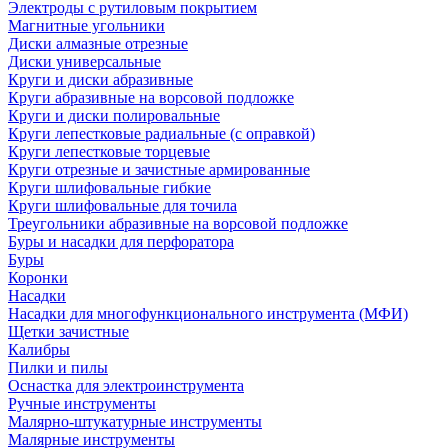
Электроды с рутиловым покрытием
Магнитные угольники
Диски алмазные отрезные
Диски универсальные
Круги и диски абразивные
Круги абразивные на ворсовой подложке
Круги и диски полировальные
Круги лепестковые радиальные (с оправкой)
Круги лепестковые торцевые
Круги отрезные и зачистные армированные
Круги шлифовальные гибкие
Круги шлифовальные для точила
Треугольники абразивные на ворсовой подложке
Буры и насадки для перфоратора
Буры
Коронки
Насадки
Насадки для многофункционального инструмента (МФИ)
Щетки зачистные
Калибры
Пилки и пилы
Оснастка для электроинструмента
Ручные инструменты
Малярно-штукатурные инструменты
Малярные инструменты