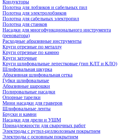
Кондукторы
Полотна для лобзиков и сабельных пил
Полотна для электролобзиков
Полотна для сабельных электропил
Полотна для станков
Насадки для многофункционального инструмента
(реноватора)
Расходные абразивные инструменты
Круги отрезные по металлу
Круги отрезные по камню
Круги заточные
Круги шлифовальные лепестковые (тип КЛТ и КЛО)
Шлифовальная шкурка
Абразивная шлифовальная сетка
Губки шлифовальные
Абразивные шарошки
Полировальные насадки
Опорные тарелки
Мини насадки для граверов
Шлифовальные ленты
Бруски и камни
Насадки для дрели и УШМ
Принадлежности для сварочных работ
Электроды с рутил-целлюлозным покрытием
Электроды с основным покрытием