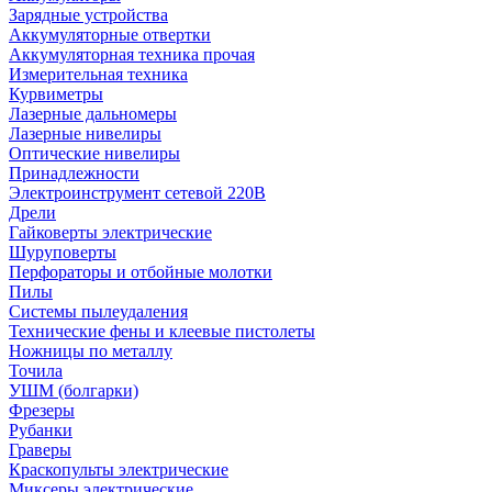
Зарядные устройства
Аккумуляторные отвертки
Аккумуляторная техника прочая
Измерительная техника
Курвиметры
Лазерные дальномеры
Лазерные нивелиры
Оптические нивелиры
Принадлежности
Электроинструмент сетевой 220В
Дрели
Гайковерты электрические
Шуруповерты
Перфораторы и отбойные молотки
Пилы
Системы пылеудаления
Технические фены и клеевые пистолеты
Ножницы по металлу
Точила
УШМ (болгарки)
Фрезеры
Рубанки
Граверы
Краскопульты электрические
Миксеры электрические