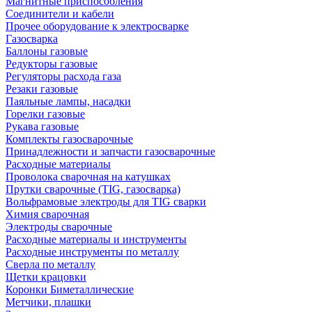
Магнитные приспособления
Соединители и кабели
Прочее оборудование к электросварке
Газосварка
Баллоны газовые
Редукторы газовые
Регуляторы расхода газа
Резаки газовые
Паяльные лампы, насадки
Горелки газовые
Рукава газовые
Комплекты газосварочные
Принадлежности и запчасти газосварочные
Расходные материалы
Проволока сварочная на катушках
Прутки сварочные (TIG, газосварка)
Вольфрамовые электроды для TIG сварки
Химия сварочная
Электроды сварочные
Расходные материалы и инструменты
Расходные инструменты по металлу
Сверла по металлу
Щетки крацовки
Коронки Биметаллические
Метчики, плашки