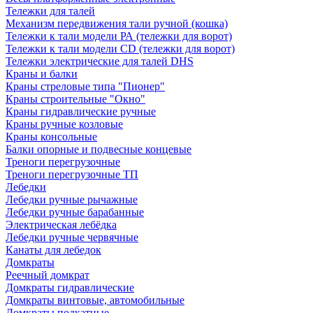
Тележки для талей
Механизм передвижения тали ручной (кошка)
Тележки к тали модели РА (тележки для ворот)
Тележки к тали модели CD (тележки для ворот)
Тележки электрические для талей DHS
Краны и балки
Краны стреловые типа "Пионер"
Краны строительные "Окно"
Краны гидравлические ручные
Краны ручные козловые
Краны консольные
Балки опорные и подвесные концевые
Треноги перегрузочные
Треноги перегрузочные ТП
Лебедки
Лебедки ручные рычажные
Лебедки ручные барабанные
Электрическая лебёдка
Лебедки ручные червячные
Канаты для лебедок
Домкраты
Реечный домкрат
Домкраты гидравлические
Домкраты винтовые, автомобильные
Домкраты подкатные