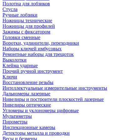
Полотна для лобзиков
Стусла
Ручные лобзики
Ножницы технические
Ножницы для профилей
Зажимы с фиксатором
Головки сменные
Воротки, удлинители, переходники
Наборы ключей имбусовых
Ремонтные наборы для трещоток
Выколотки
Клейма ударные
Прочий ручной инструмент
Ключи
Восстановление резьбы
Интеллектуальные измерительные инструменты
Дальномеры лазерные
Нивелиры и построители плоскостей лазерные
Нивелиры оптические
Угломеры и уклономеры цифровые
Мультиметры
Пирометры
Инспекционные камеры
Детекторы металла и проводки
Весы и безмены