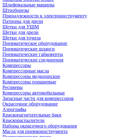
Шлифовальные машины
Штроборезы
Принадлежности к электроинструменту
Патроны для дрели
Щетки для УШМ
Щетки для дрели
Щетки для точила
Пневматическое оборудование
Пневматические шланги
Пневматические гайковерты
Пневматические соединения
Компрессоры
Компрессорные масла
Компрессоры медицинские
Компрессоры поршневые
Ресиверы
Компрессоры автомобильные
Запасные части для компрессоров
Окрасочное оборудование
Аэрографы
Красконагнетательные баки
Краскораспылители
Наборы окрасочного оборудования
Масла для пневмоинструмента
Пневматические дрели