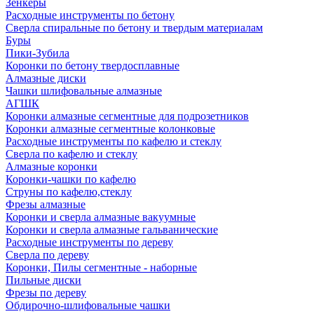
Зенкеры
Расходные инструменты по бетону
Сверла спиральные по бетону и твердым материалам
Буры
Пики-Зубила
Коронки по бетону твердосплавные
Алмазные диски
Чашки шлифовальные алмазные
АГШК
Коронки алмазные сегментные для подрозетников
Коронки алмазные сегментные колонковые
Расходные инструменты по кафелю и стеклу
Сверла по кафелю и стеклу
Алмазные коронки
Коронки-чашки по кафелю
Струны по кафелю,стеклу
Фрезы алмазные
Коронки и сверла алмазные вакуумные
Коронки и сверла алмазные гальванические
Расходные инструменты по дереву
Сверла по дереву
Коронки, Пилы сегментные - наборные
Пильные диски
Фрезы по дереву
Обдирочно-шлифовальные чашки