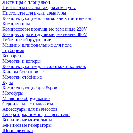
Лестницы с площадкой
Пистолеты вязальные для арматуры
Пистолеты для вязки арматуры
Комплектующие для вязальных пистолетов
Компрессоры
Компрессоры воздушные ременные 220V
Компрессоры воздушные ременные 380V
Гибочное оборудование
Машины шлифовальные для пола
Труборезы
Бензорезы
Молотки и коперы
Комплектующие для молотков и коперов
Коперы бензиновые
Молотки отбойные
Буры
Комплектующие для буров
Мотобуры
Малярное обрудование
Строительные пылесосы
Аксессуары для пылесосов
Генераторы, помпы, нагреватели
Бензиновые мотопомпы
Бензиновые генераторы
Швонарезчики