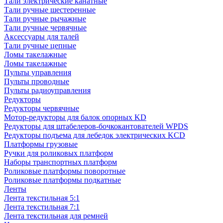
Тали электрические канатные
Тали ручные шестеренные
Тали ручные рычажные
Тали ручные червячные
Аксессуары для талей
Тали ручные цепные
Ломы такелажные
Ломы такелажные
Пульты управления
Пульты проводные
Пульты радиоуправления
Редукторы
Редукторы червячные
Мотор-редукторы для балок опорных KD
Редукторы для штабелеров-бочкокантователей WPDS
Редукторы подъема для лебедок электрических KCD
Платформы грузовые
Ручки для роликовых платформ
Наборы транспортных платформ
Роликовые платформы поворотные
Роликовые платформы подкатные
Ленты
Лента текстильная 5:1
Лента текстильная 7:1
Лента текстильная для ремней