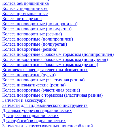
Колеса без подшипника
Колеса с подшипником
Колеса промышленные
Колеса литая резина
Колеса неповоротные (полипропилен)
Колеса неповоротные (полиуретан)
Колеса неповоротные (резина)
Колеса поворотные (полипропилен)
Колеса поворотные (полиуретан)
Колеса поворотные (резина)
Колеса поворотные c боковым тормозом (полипропилен)
Колеса поворотные c боковым тормозом (полиуретан)
Колеса поворотные c боковым тормозом (резина)
Комплекты колес для телег платформенных
Колеса поворотные (чугун)
Колеса неповоротные (эластичная резина)
Колеса пневматические (резина)
Колеса поворотные (эластичная резина)
Колеса поворотные c тормозом (эластичная резина)
Запчасти и аксессуары
Запчасти для гидравлического инструмента
Для арматурорезов гидравлических
Для прессов гидравлических
Для трубогибов гидравлических
Запчасти для грузозахватных приспособлений