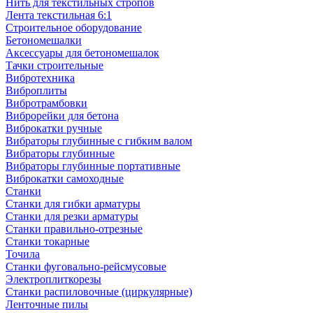
Нить для текстильных стропов
Лента текстильная 6:1
Строительное оборудование
Бетономешалки
Аксессуары для бетономешалок
Тачки строительные
Вибротехника
Виброплиты
Вибротрамбовки
Виброрейки для бетона
Виброкатки ручные
Вибраторы глубинные с гибким валом
Вибраторы глубинные
Вибраторы глубинные портативные
Виброкатки самоходные
Станки
Станки для гибки арматуры
Станки для резки арматуры
Станки правильно-отрезные
Станки токарные
Точила
Станки фуговально-рейсмусовые
Электроплиткорезы
Станки распиловочные (циркулярные)
Ленточные пилы