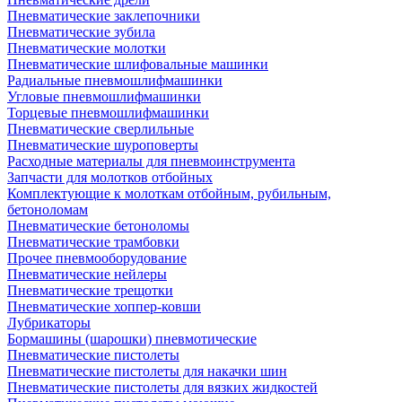
Пневматические заклепочники
Пневматические зубила
Пневматические молотки
Пневматические шлифовальные машинки
Радиальные пневмошлифмашинки
Угловые пневмошлифмашинки
Торцевые пневмошлифмашинки
Пневматические сверлильные
Пневматические шуроповерты
Расходные материалы для пневмоинструмента
Запчасти для молотков отбойных
Комплектующие к молоткам отбойным, рубильным,
бетоноломам
Пневматические бетоноломы
Пневматические трамбовки
Прочее пневмооборудование
Пневматические нейлеры
Пневматические трещотки
Пневматические хоппер-ковши
Лубрикаторы
Бормашины (шарошки) пневмотические
Пневматические пистолеты
Пневматические пистолеты для накачки шин
Пневматические пистолеты для вязких жидкостей