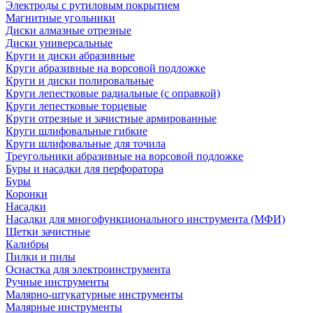
Электроды с рутиловым покрытием
Магнитные угольники
Диски алмазные отрезные
Диски универсальные
Круги и диски абразивные
Круги абразивные на ворсовой подложке
Круги и диски полировальные
Круги лепестковые радиальные (с оправкой)
Круги лепестковые торцевые
Круги отрезные и зачистные армированные
Круги шлифовальные гибкие
Круги шлифовальные для точила
Треугольники абразивные на ворсовой подложке
Буры и насадки для перфоратора
Буры
Коронки
Насадки
Насадки для многофункционального инструмента (МФИ)
Щетки зачистные
Калибры
Пилки и пилы
Оснастка для электроинструмента
Ручные инструменты
Малярно-штукатурные инструменты
Малярные инструменты