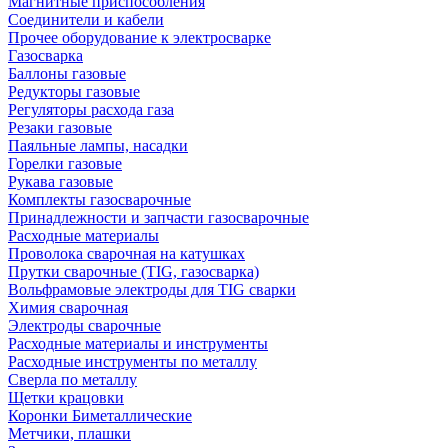
Магнитные приспособления
Соединители и кабели
Прочее оборудование к электросварке
Газосварка
Баллоны газовые
Редукторы газовые
Регуляторы расхода газа
Резаки газовые
Паяльные лампы, насадки
Горелки газовые
Рукава газовые
Комплекты газосварочные
Принадлежности и запчасти газосварочные
Расходные материалы
Проволока сварочная на катушках
Прутки сварочные (TIG, газосварка)
Вольфрамовые электроды для TIG сварки
Химия сварочная
Электроды сварочные
Расходные материалы и инструменты
Расходные инструменты по металлу
Сверла по металлу
Щетки крацовки
Коронки Биметаллические
Метчики, плашки