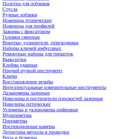
Полотна для лобзиков
Стусла
Ручные лобзики
Ножницы технические
Ножницы для профилей
Зажимы с фиксатором
Головки сменные
Воротки, удлинители, переходники
Наборы ключей имбусовых
Ремонтные наборы для трещоток
Выколотки
Клейма ударные
Прочий ручной инструмент
Ключи
Восстановление резьбы
Интеллектуальные измерительные инструменты
Дальномеры лазерные
Нивелиры и построители плоскостей лазерные
Нивелиры оптические
Угломеры и уклономеры цифровые
Мультиметры
Пирометры
Инспекционные камеры
Детекторы металла и проводки
Весы и безмены