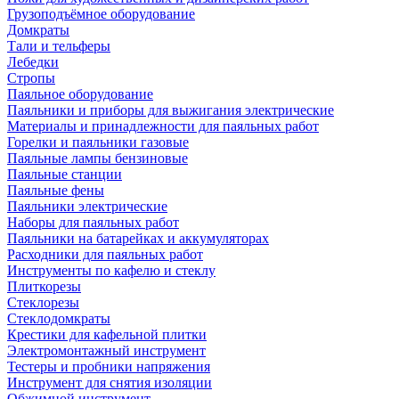
Грузоподъёмное оборудование
Домкраты
Тали и тельферы
Лебедки
Стропы
Паяльное оборудование
Паяльники и приборы для выжигания электрические
Материалы и принадлежности для паяльных работ
Горелки и паяльники газовые
Паяльные лампы бензиновые
Паяльные станции
Паяльные фены
Паяльники электрические
Наборы для паяльных работ
Паяльники на батарейках и аккумуляторах
Расходники для паяльных работ
Инструменты по кафелю и стеклу
Плиткорезы
Стеклорезы
Стеклодомкраты
Крестики для кафельной плитки
Электромонтажный инструмент
Тестеры и пробники напряжения
Инструмент для снятия изоляции
Обжимной инструмент