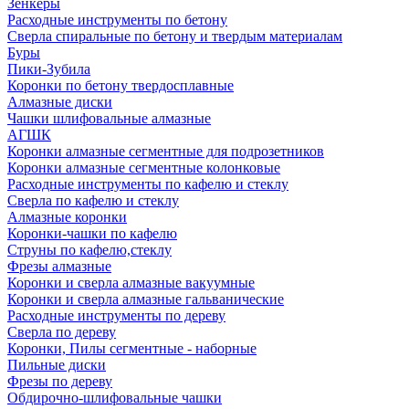
Зенкеры
Расходные инструменты по бетону
Сверла спиральные по бетону и твердым материалам
Буры
Пики-Зубила
Коронки по бетону твердосплавные
Алмазные диски
Чашки шлифовальные алмазные
АГШК
Коронки алмазные сегментные для подрозетников
Коронки алмазные сегментные колонковые
Расходные инструменты по кафелю и стеклу
Сверла по кафелю и стеклу
Алмазные коронки
Коронки-чашки по кафелю
Струны по кафелю,стеклу
Фрезы алмазные
Коронки и сверла алмазные вакуумные
Коронки и сверла алмазные гальванические
Расходные инструменты по дереву
Сверла по дереву
Коронки, Пилы сегментные - наборные
Пильные диски
Фрезы по дереву
Обдирочно-шлифовальные чашки