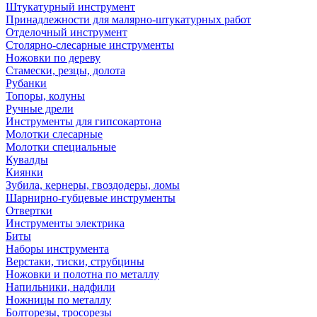
Штукатурный инструмент
Принадлежности для малярно-штукатурных работ
Отделочный инструмент
Столярно-слесарные инструменты
Ножовки по дереву
Стамески, резцы, долота
Рубанки
Топоры, колуны
Ручные дрели
Инструменты для гипсокартона
Молотки слесарные
Молотки специальные
Кувалды
Киянки
Зубила, кернеры, гвоздодеры, ломы
Шарнирно-губцевые инструменты
Отвертки
Инструменты электрика
Биты
Наборы инструмента
Верстаки, тиски, струбцины
Ножовки и полотна по металлу
Напильники, надфили
Ножницы по металлу
Болторезы, тросорезы