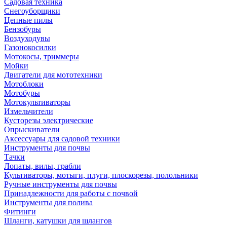
Садовая техника
Снегоуборщики
Цепные пилы
Бензобуры
Воздуходувы
Газонокосилки
Мотокосы, триммеры
Мойки
Двигатели для мототехники
Мотоблоки
Мотобуры
Мотокультиваторы
Измельчители
Кусторезы электрические
Опрыскиватели
Аксессуары для садовой техники
Инструменты для почвы
Тачки
Лопаты, вилы, грабли
Культиваторы, мотыги, плуги, плоскорезы, полольники
Ручные инструменты для почвы
Принадлежности для работы с почвой
Инструменты для полива
Фитинги
Шланги, катушки для шлангов