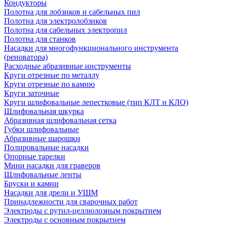
Кондукторы
Полотна для лобзиков и сабельных пил
Полотна для электролобзиков
Полотна для сабельных электропил
Полотна для станков
Насадки для многофункционального инструмента
(реноватора)
Расходные абразивные инструменты
Круги отрезные по металлу
Круги отрезные по камню
Круги заточные
Круги шлифовальные лепестковые (тип КЛТ и КЛО)
Шлифовальная шкурка
Абразивная шлифовальная сетка
Губки шлифовальные
Абразивные шарошки
Полировальные насадки
Опорные тарелки
Мини насадки для граверов
Шлифовальные ленты
Бруски и камни
Насадки для дрели и УШМ
Принадлежности для сварочных работ
Электроды с рутил-целлюлозным покрытием
Электроды с основным покрытием