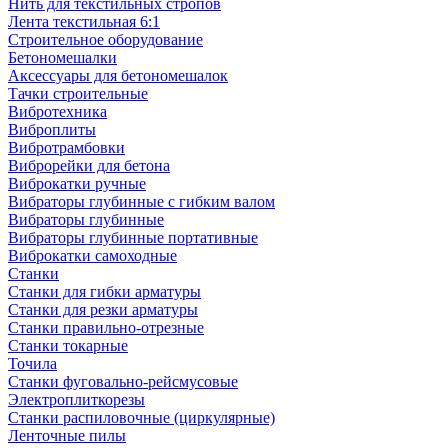
Нить для текстильных стропов
Лента текстильная 6:1
Строительное оборудование
Бетономешалки
Аксессуары для бетономешалок
Тачки строительные
Вибротехника
Виброплиты
Вибротрамбовки
Виброрейки для бетона
Виброкатки ручные
Вибраторы глубинные с гибким валом
Вибраторы глубинные
Вибраторы глубинные портативные
Виброкатки самоходные
Станки
Станки для гибки арматуры
Станки для резки арматуры
Станки правильно-отрезные
Станки токарные
Точила
Станки фуговально-рейсмусовые
Электроплиткорезы
Станки распиловочные (циркулярные)
Ленточные пилы