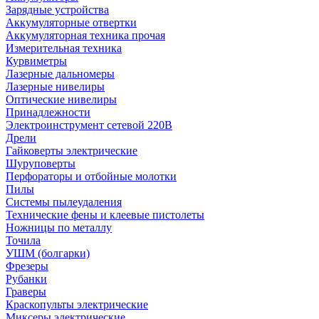
Зарядные устройства
Аккумуляторные отвертки
Аккумуляторная техника прочая
Измерительная техника
Курвиметры
Лазерные дальномеры
Лазерные нивелиры
Оптические нивелиры
Принадлежности
Электроинструмент сетевой 220В
Дрели
Гайковерты электрические
Шуруповерты
Перфораторы и отбойные молотки
Пилы
Системы пылеудаления
Технические фены и клеевые пистолеты
Ножницы по металлу
Точила
УШМ (болгарки)
Фрезеры
Рубанки
Граверы
Краскопульты электрические
Миксеры электрические