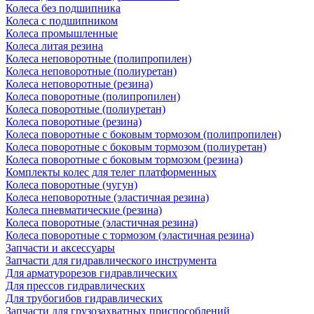
Колеса без подшипника
Колеса с подшипником
Колеса промышленные
Колеса литая резина
Колеса неповоротные (полипропилен)
Колеса неповоротные (полиуретан)
Колеса неповоротные (резина)
Колеса поворотные (полипропилен)
Колеса поворотные (полиуретан)
Колеса поворотные (резина)
Колеса поворотные c боковым тормозом (полипропилен)
Колеса поворотные c боковым тормозом (полиуретан)
Колеса поворотные c боковым тормозом (резина)
Комплекты колес для телег платформенных
Колеса поворотные (чугун)
Колеса неповоротные (эластичная резина)
Колеса пневматические (резина)
Колеса поворотные (эластичная резина)
Колеса поворотные c тормозом (эластичная резина)
Запчасти и аксессуары
Запчасти для гидравлического инструмента
Для арматурорезов гидравлических
Для прессов гидравлических
Для трубогибов гидравлических
Запчасти для грузозахватных приспособлений