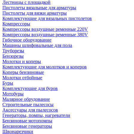
Лестницы с площадкой
Пистолеты вязальные для арматуры
Пистолеты для вязки арматуры
Комплектующие для вязальных пистолетов
Компрессоры
Компрессоры воздушные ременные 220V
Компрессоры воздушные ременные 380V
Гибочное оборудование
Машины шлифовальные для пола
Труборезы
Бензорезы
Молотки и коперы
Комплектующие для молотков и коперов
Коперы бензиновые
Молотки отбойные
Буры
Комплектующие для буров
Мотобуры
Малярное обрудование
Строительные пылесосы
Аксессуары для пылесосов
Генераторы, помпы, нагреватели
Бензиновые мотопомпы
Бензиновые генераторы
Швонарезчики