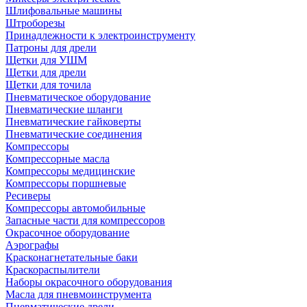
Шлифовальные машины
Штроборезы
Принадлежности к электроинструменту
Патроны для дрели
Щетки для УШМ
Щетки для дрели
Щетки для точила
Пневматическое оборудование
Пневматические шланги
Пневматические гайковерты
Пневматические соединения
Компрессоры
Компрессорные масла
Компрессоры медицинские
Компрессоры поршневые
Ресиверы
Компрессоры автомобильные
Запасные части для компрессоров
Окрасочное оборудование
Аэрографы
Красконагнетательные баки
Краскораспылители
Наборы окрасочного оборудования
Масла для пневмоинструмента
Пневматические дрели