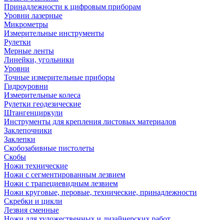
Принадлежности к цифровым приборам
Уровни лазерные
Микрометры
Измерительные инструменты
Рулетки
Мерные ленты
Линейки, угольники
Уровни
Точные измерительные приборы
Гидроуровни
Измерительные колеса
Рулетки геодезические
Штангенциркули
Инструменты для крепления листовых материалов
Заклепочники
Заклепки
Скобозабивные пистолеты
Скобы
Ножи технические
Ножи с сегментированным лезвием
Ножи с трапециевидным лезвием
Ножи круговые, перовые, технические, принадлежности
Скребки и цикли
Лезвия сменные
Ножи для художественных и дизайнерских работ