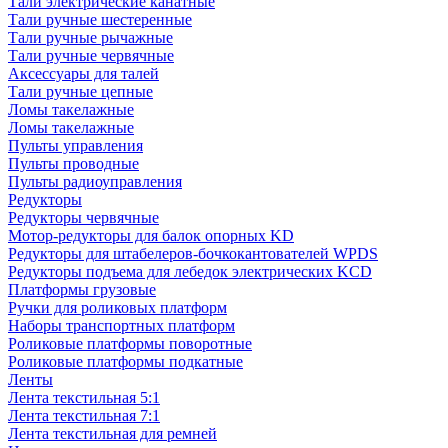
Тали электрические канатные
Тали ручные шестеренные
Тали ручные рычажные
Тали ручные червячные
Аксессуары для талей
Тали ручные цепные
Ломы такелажные
Ломы такелажные
Пульты управления
Пульты проводные
Пульты радиоуправления
Редукторы
Редукторы червячные
Мотор-редукторы для балок опорных KD
Редукторы для штабелеров-бочкокантователей WPDS
Редукторы подъема для лебедок электрических KCD
Платформы грузовые
Ручки для роликовых платформ
Наборы транспортных платформ
Роликовые платформы поворотные
Роликовые платформы подкатные
Ленты
Лента текстильная 5:1
Лента текстильная 7:1
Лента текстильная для ремней