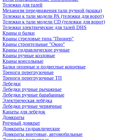
Тележки для талей
Механизм передвижения тали ручной (кошка)
Тележки к тали модели РА (тележки для ворот)
Тележки к тали модели CD (тележки для ворот)
Тележки электрические для талей DHS
Краны и балки
Краны стреловые типа "Пионер"
Краны строительные "Окно"
Краны гидравлические ручные
Краны ручные козловые
Краны консольные
Балки опорные и подвесные концевые
Треноги перегрузочные
Треноги перегрузочные ТП
Лебедки
Лебедки ручные рычажные
Лебедки ручные барабанные
Электрическая лебёдка
Лебедки ручные червячные
Канаты для лебедок
Домкраты
Реечный домкрат
Домкраты гидравлические
Домкраты винтовые, автомобильные
Домкраты подкатные