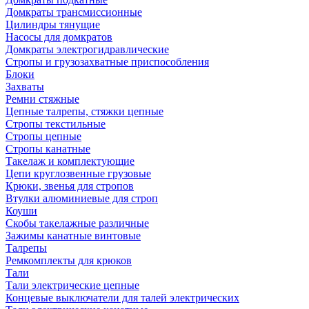
Домкраты трансмиссионные
Цилиндры тянущие
Насосы для домкратов
Домкраты электрогидравлические
Стропы и грузозахватные приспособления
Блоки
Захваты
Ремни стяжные
Цепные талрепы, стяжки цепные
Стропы текстильные
Стропы цепные
Стропы канатные
Такелаж и комплектующие
Цепи круглозвенные грузовые
Крюки, звенья для стропов
Втулки алюминиевые для строп
Коуши
Скобы такелажные различные
Зажимы канатные винтовые
Талрепы
Ремкомплекты для крюков
Тали
Тали электрические цепные
Концевые выключатели для талей электрических