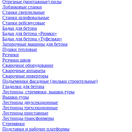
Отрезные (монтажные) пилы
Лобзиковые станки
Станки сверлильные
Станки шлифовальные
Станки рейсмусовые
Бадьи для бетона
Бадьи для бетона «Рюмки»
Бадьи для бетона «Туфельки»
Затирочные машины для бетона
Пушки тепловые
Резчики
Резчики швов
Сварочное оборудование
Сварочные аппараты
Сварочные инверторы
Подъемники фасадные (люльки строительные)
Гладилки для бетона
Лестницы, стремянки, вышки-туры
Вышки-туры
Лестницы двухсекционные
Лестницы трехсекционные
Лестницы приставные
Лестницы-трансформеры
Стремянки
Подставки и рабочие платформы