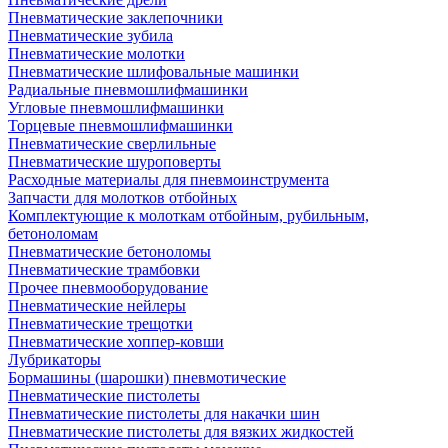
Пневматические заклепочники
Пневматические зубила
Пневматические молотки
Пневматические шлифовальные машинки
Радиальные пневмошлифмашинки
Угловые пневмошлифмашинки
Торцевые пневмошлифмашинки
Пневматические сверлильные
Пневматические шуроповерты
Расходные материалы для пневмоинструмента
Запчасти для молотков отбойных
Комплектующие к молоткам отбойным, рубильным,
бетоноломам
Пневматические бетоноломы
Пневматические трамбовки
Прочее пневмооборудование
Пневматические нейлеры
Пневматические трещотки
Пневматические хоппер-ковши
Лубрикаторы
Бормашины (шарошки) пневмотические
Пневматические пистолеты
Пневматические пистолеты для накачки шин
Пневматические пистолеты для вязких жидкостей