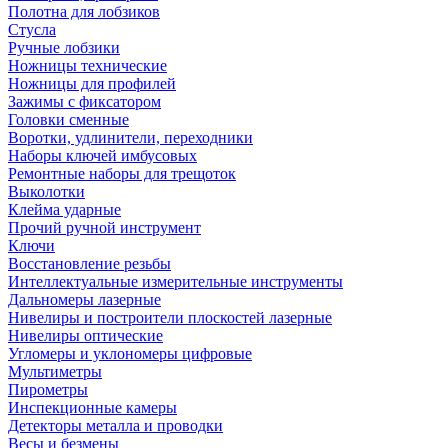
Полотна для лобзиков
Стусла
Ручные лобзики
Ножницы технические
Ножницы для профилей
Зажимы с фиксатором
Головки сменные
Воротки, удлинители, переходники
Наборы ключей имбусовых
Ремонтные наборы для трещоток
Выколотки
Клейма ударные
Прочий ручной инструмент
Ключи
Восстановление резьбы
Интеллектуальные измерительные инструменты
Дальномеры лазерные
Нивелиры и построители плоскостей лазерные
Нивелиры оптические
Угломеры и уклономеры цифровые
Мультиметры
Пирометры
Инспекционные камеры
Детекторы металла и проводки
Весы и безмены