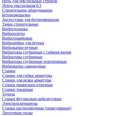
Нить для текстильных стропов
Лента текстильная 6:1
Строительное оборудование
Бетономешалки
Аксессуары для бетономешалок
Тачки строительные
Вибротехника
Виброплиты
Вибротрамбовки
Виброрейки для бетона
Виброкатки ручные
Вибраторы глубинные с гибким валом
Вибраторы глубинные
Вибраторы глубинные портативные
Виброкатки самоходные
Станки
Станки для гибки арматуры
Станки для резки арматуры
Станки правильно-отрезные
Станки токарные
Точила
Станки фуговально-рейсмусовые
Электроплиткорезы
Станки распиловочные (циркулярные)
Ленточные пилы