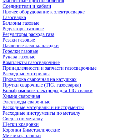
Магнитные приспособления
Соединители и кабели
Прочее оборудование к электросварке
Газосварка
Баллоны газовые
Редукторы газовые
Регуляторы расхода газа
Резаки газовые
Паяльные лампы, насадки
Горелки газовые
Рукава газовые
Комплекты газосварочные
Принадлежности и запчасти газосварочные
Расходные материалы
Проволока сварочная на катушках
Прутки сварочные (TIG, газосварка)
Вольфрамовые электроды для TIG сварки
Химия сварочная
Электроды сварочные
Расходные материалы и инструменты
Расходные инструменты по металлу
Сверла по металлу
Щетки крацовки
Коронки Биметаллические
Метчики, плашки