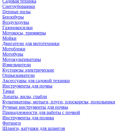
Садовая техника
Снегоуборщики
Цепные пилы
Бензобуры
Воздуходувы
Газонокосилки
Мотокосы, триммеры
Мойки
Двигатели для мототехники
Мотоблоки
Мотобуры
Мотокультиваторы
Измельчители
Кусторезы электрические
Опрыскиватели
Аксессуары для садовой техники
Инструменты для почвы
Тачки
Лопаты, вилы, грабли
Культиваторы, мотыги, плуги, плоскорезы, полольники
Ручные инструменты для почвы
Принадлежности для работы с почвой
Инструменты для полива
Фитинги
Шланги, катушки для шлангов