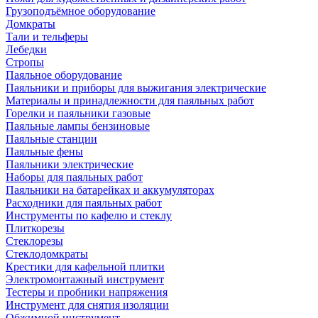
Грузоподъёмное оборудование
Домкраты
Тали и тельферы
Лебедки
Стропы
Паяльное оборудование
Паяльники и приборы для выжигания электрические
Материалы и принадлежности для паяльных работ
Горелки и паяльники газовые
Паяльные лампы бензиновые
Паяльные станции
Паяльные фены
Паяльники электрические
Наборы для паяльных работ
Паяльники на батарейках и аккумуляторах
Расходники для паяльных работ
Инструменты по кафелю и стеклу
Плиткорезы
Стеклорезы
Стеклодомкраты
Крестики для кафельной плитки
Электромонтажный инструмент
Тестеры и пробники напряжения
Инструмент для снятия изоляции
Обжимной инструмент