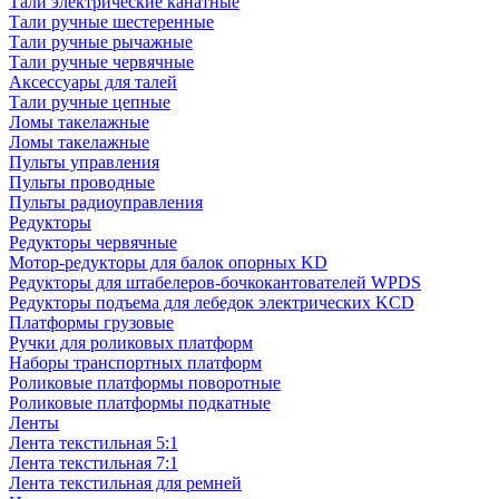
Тали электрические канатные
Тали ручные шестеренные
Тали ручные рычажные
Тали ручные червячные
Аксессуары для талей
Тали ручные цепные
Ломы такелажные
Ломы такелажные
Пульты управления
Пульты проводные
Пульты радиоуправления
Редукторы
Редукторы червячные
Мотор-редукторы для балок опорных KD
Редукторы для штабелеров-бочкокантователей WPDS
Редукторы подъема для лебедок электрических KCD
Платформы грузовые
Ручки для роликовых платформ
Наборы транспортных платформ
Роликовые платформы поворотные
Роликовые платформы подкатные
Ленты
Лента текстильная 5:1
Лента текстильная 7:1
Лента текстильная для ремней