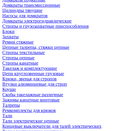
Домкраты трансмиссионные
Цилиндры тянущие
Насосы для домкратов
Домкраты электрогидравлические
Стропы и грузозахватные приспособления
Блоки
Захваты
Ремни стяжные
Цепные талрепы, стяжки цепные
Стропы текстильные
Стропы цепные
Стропы канатные
Такелаж и комплектующие
Цепи круглозвенные грузовые
Крюки, звенья для стропов
Втулки алюминиевые для строп
Коуши
Скобы такелажные различные
Зажимы канатные винтовые
Талрепы
Ремкомплекты для крюков
Тали
Тали электрические цепные
Концевые выключатели для талей электрических