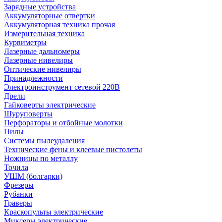
Зарядные устройства
Аккумуляторные отвертки
Аккумуляторная техника прочая
Измерительная техника
Курвиметры
Лазерные дальномеры
Лазерные нивелиры
Оптические нивелиры
Принадлежности
Электроинструмент сетевой 220В
Дрели
Гайковерты электрические
Шуруповерты
Перфораторы и отбойные молотки
Пилы
Системы пылеудаления
Технические фены и клеевые пистолеты
Ножницы по металлу
Точила
УШМ (болгарки)
Фрезеры
Рубанки
Граверы
Краскопульты электрические
Миксеры электрические