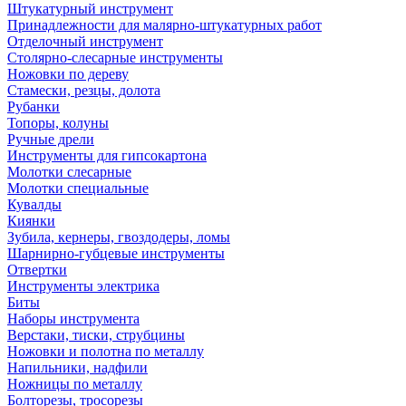
Штукатурный инструмент
Принадлежности для малярно-штукатурных работ
Отделочный инструмент
Столярно-слесарные инструменты
Ножовки по дереву
Стамески, резцы, долота
Рубанки
Топоры, колуны
Ручные дрели
Инструменты для гипсокартона
Молотки слесарные
Молотки специальные
Кувалды
Киянки
Зубила, кернеры, гвоздодеры, ломы
Шарнирно-губцевые инструменты
Отвертки
Инструменты электрика
Биты
Наборы инструмента
Верстаки, тиски, струбцины
Ножовки и полотна по металлу
Напильники, надфили
Ножницы по металлу
Болторезы, тросорезы