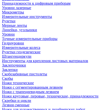
Принадлежности к цифровым приборам
Уровни лазерные
Микрометры
Измерительные инструменты
Рулетки
Мерные ленты
Линейки, угольники
Уровни
Точные измерительные приборы
Гидроуровни
Измерительные колеса
Рулетки геодезические
Штангенциркули
Инструменты для крепления листовых материалов
Заклепочники
Заклепки
Скобозабивные пистолеты
Скобы
Ножи технические
Ножи с сегментированным лезвием
Ножи с трапециевидным лезвием
Ножи круговые, перовые, технические, принадлежности
Скребки и цикли
Лезвия сменные
Ножи для художественных и дизайнерских работ