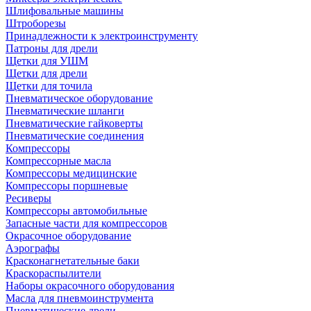
Шлифовальные машины
Штроборезы
Принадлежности к электроинструменту
Патроны для дрели
Щетки для УШМ
Щетки для дрели
Щетки для точила
Пневматическое оборудование
Пневматические шланги
Пневматические гайковерты
Пневматические соединения
Компрессоры
Компрессорные масла
Компрессоры медицинские
Компрессоры поршневые
Ресиверы
Компрессоры автомобильные
Запасные части для компрессоров
Окрасочное оборудование
Аэрографы
Красконагнетательные баки
Краскораспылители
Наборы окрасочного оборудования
Масла для пневмоинструмента
Пневматические дрели