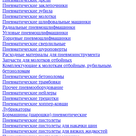
Пневматические заклепочники
Пневматические зубила
Пневматические молотки
Пневматические шлифовальные машинки
Радиальные пневмошлифмашинки
Угловые пневмошлифмашинки
Торцевые пневмошлифмашинки
Пневматические сверлильные
Пневматические шуроповерты
Расходные материалы для пневмоинструмента
Запчасти для молотков отбойных
Комплектующие к молоткам отбойным, рубильным,
бетоноломам
Пневматические бетоноломы
Пневматические трамбовки
Прочее пневмооборудование
Пневматические нейлеры
Пневматические трещотки
Пневматические хоппер-ковши
Лубрикаторы
Бормашины (шарошки) пневмотические
Пневматические пистолеты
Пневматические пистолеты для накачки шин
Пневматические пистолеты для вязких жидкостей