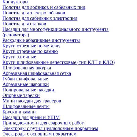
Кондукторы
Полотна для лобзиков и сабельных пил
Полотна для электролобзиков
Полотна для сабельных электропил
Полотна для станков
Насадки для многофункционального инструмента
(реноватора)
Расходные абразивные инструменты
Круги отрезные по металлу
Круги отрезные по камню
Круги заточные
Круги шлифовальные лепестковые (тип КЛТ и КЛО)
Шлифовальная шкурка
Абразивная шлифовальная сетка
Губки шлифовальные
Абразивные шарошки
Полировальные насадки
Опорные тарелки
Мини насадки для граверов
Шлифовальные ленты
Бруски и камни
Насадки для дрели и УШМ
Принадлежности для сварочных работ
Электроды с рутил-целлюлозным покрытием
Электроды с основным покрытием