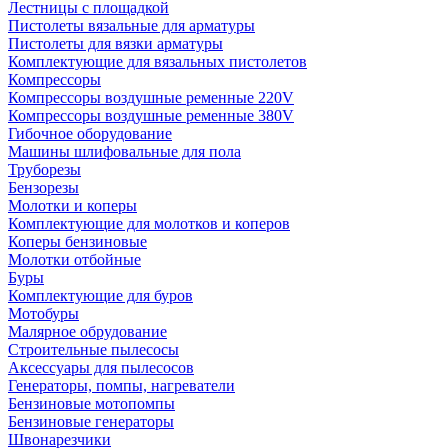
Лестницы с площадкой
Пистолеты вязальные для арматуры
Пистолеты для вязки арматуры
Комплектующие для вязальных пистолетов
Компрессоры
Компрессоры воздушные ременные 220V
Компрессоры воздушные ременные 380V
Гибочное оборудование
Машины шлифовальные для пола
Труборезы
Бензорезы
Молотки и коперы
Комплектующие для молотков и коперов
Коперы бензиновые
Молотки отбойные
Буры
Комплектующие для буров
Мотобуры
Малярное обрудование
Строительные пылесосы
Аксессуары для пылесосов
Генераторы, помпы, нагреватели
Бензиновые мотопомпы
Бензиновые генераторы
Швонарезчики