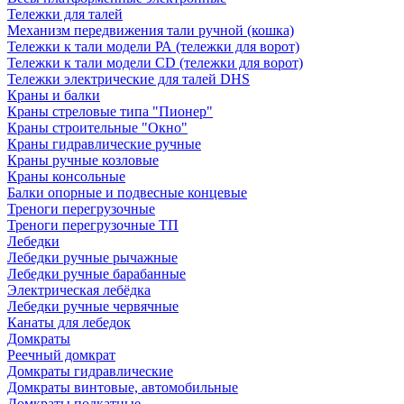
Тележки для талей
Механизм передвижения тали ручной (кошка)
Тележки к тали модели РА (тележки для ворот)
Тележки к тали модели CD (тележки для ворот)
Тележки электрические для талей DHS
Краны и балки
Краны стреловые типа "Пионер"
Краны строительные "Окно"
Краны гидравлические ручные
Краны ручные козловые
Краны консольные
Балки опорные и подвесные концевые
Треноги перегрузочные
Треноги перегрузочные ТП
Лебедки
Лебедки ручные рычажные
Лебедки ручные барабанные
Электрическая лебёдка
Лебедки ручные червячные
Канаты для лебедок
Домкраты
Реечный домкрат
Домкраты гидравлические
Домкраты винтовые, автомобильные
Домкраты подкатные