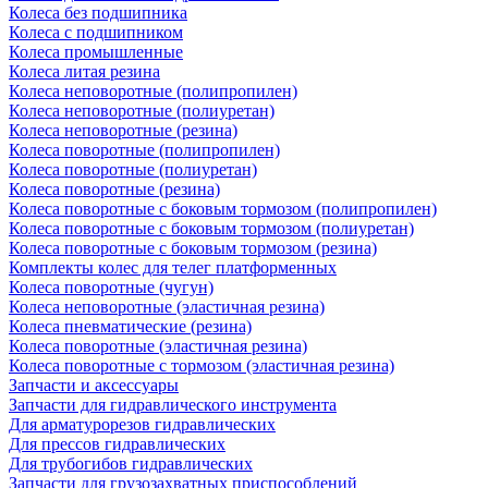
Колеса без подшипника
Колеса с подшипником
Колеса промышленные
Колеса литая резина
Колеса неповоротные (полипропилен)
Колеса неповоротные (полиуретан)
Колеса неповоротные (резина)
Колеса поворотные (полипропилен)
Колеса поворотные (полиуретан)
Колеса поворотные (резина)
Колеса поворотные c боковым тормозом (полипропилен)
Колеса поворотные c боковым тормозом (полиуретан)
Колеса поворотные c боковым тормозом (резина)
Комплекты колес для телег платформенных
Колеса поворотные (чугун)
Колеса неповоротные (эластичная резина)
Колеса пневматические (резина)
Колеса поворотные (эластичная резина)
Колеса поворотные c тормозом (эластичная резина)
Запчасти и аксессуары
Запчасти для гидравлического инструмента
Для арматурорезов гидравлических
Для прессов гидравлических
Для трубогибов гидравлических
Запчасти для грузозахватных приспособлений