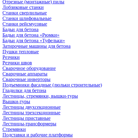
Отрезные (монтажные) пилы
Лобзиковые станки
Станки сверлильные
Станки шлифовальные
Станки рейсмусовые
Бадьи для бетона
Бадьи для бетона «Рюмки»
Бадьи для бетона «Туфельки»
Затирочные машины для бетона
Пушки тепловые
Резчики
Резчики швов
Сварочное оборудование
Сварочные аппараты
Сварочные инверторы
Подъемники фасадные (люльки строительные)
Гладилки для бетона
Лестницы, стремянки, вышки-туры
Вышки-туры
Лестницы двухсекционные
Лестницы трехсекционные
Лестницы приставные
Лестницы-трансформеры
Стремянки
Подставки и рабочие платформы