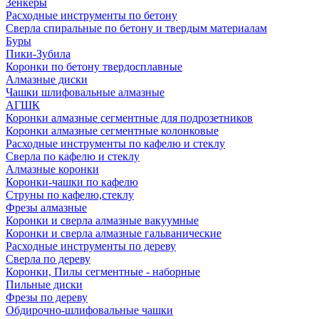
Зенкеры
Расходные инструменты по бетону
Сверла спиральные по бетону и твердым материалам
Буры
Пики-Зубила
Коронки по бетону твердосплавные
Алмазные диски
Чашки шлифовальные алмазные
АГШК
Коронки алмазные сегментные для подрозетников
Коронки алмазные сегментные колонковые
Расходные инструменты по кафелю и стеклу
Сверла по кафелю и стеклу
Алмазные коронки
Коронки-чашки по кафелю
Струны по кафелю,стеклу
Фрезы алмазные
Коронки и сверла алмазные вакуумные
Коронки и сверла алмазные гальванические
Расходные инструменты по дереву
Сверла по дереву
Коронки, Пилы сегментные - наборные
Пильные диски
Фрезы по дереву
Обдирочно-шлифовальные чашки