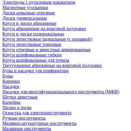
Электроды с рутиловым покрытием
Магнитные угольники
Диски алмазные отрезные
Диски универсальные
Круги и диски абразивные
Круги абразивные на ворсовой подложке
Круги и диски полировальные
Круги лепестковые радиальные (с оправкой)
Круги лепестковые торцевые
Круги отрезные и зачистные армированные
Круги шлифовальные гибкие
Круги шлифовальные для точила
Треугольники абразивные на ворсовой подложке
Буры и насадки для перфоратора
Буры
Коронки
Насадки
Насадки для многофункционального инструмента (МФИ)
Щетки зачистные
Калибры
Пилки и пилы
Оснастка для электроинструмента
Ручные инструменты
Малярно-штукатурные инструменты
Малярные инструменты