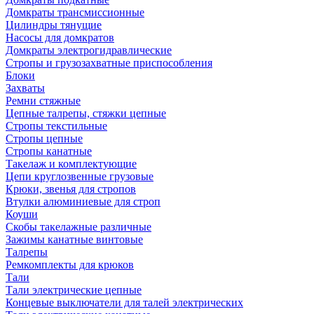
Домкраты трансмиссионные
Цилиндры тянущие
Насосы для домкратов
Домкраты электрогидравлические
Стропы и грузозахватные приспособления
Блоки
Захваты
Ремни стяжные
Цепные талрепы, стяжки цепные
Стропы текстильные
Стропы цепные
Стропы канатные
Такелаж и комплектующие
Цепи круглозвенные грузовые
Крюки, звенья для стропов
Втулки алюминиевые для строп
Коуши
Скобы такелажные различные
Зажимы канатные винтовые
Талрепы
Ремкомплекты для крюков
Тали
Тали электрические цепные
Концевые выключатели для талей электрических