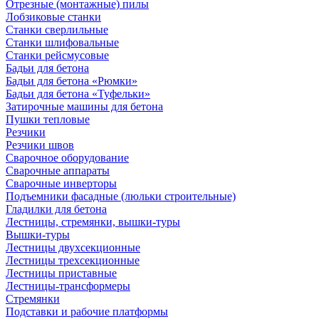
Отрезные (монтажные) пилы
Лобзиковые станки
Станки сверлильные
Станки шлифовальные
Станки рейсмусовые
Бадьи для бетона
Бадьи для бетона «Рюмки»
Бадьи для бетона «Туфельки»
Затирочные машины для бетона
Пушки тепловые
Резчики
Резчики швов
Сварочное оборудование
Сварочные аппараты
Сварочные инверторы
Подъемники фасадные (люльки строительные)
Гладилки для бетона
Лестницы, стремянки, вышки-туры
Вышки-туры
Лестницы двухсекционные
Лестницы трехсекционные
Лестницы приставные
Лестницы-трансформеры
Стремянки
Подставки и рабочие платформы