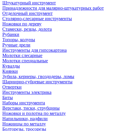
Штукатурный инструмент
Принадлежности для малярно-штукатурных работ
Отделочный инструмент
Столярно-слесарные инструменты
Ножовки по дереву
Стамески, резцы, долота
Рубанки
Топоры, колуны
Ручные дрели
Инструменты для гипсокартона
Молотки слесарные
Молотки специальные
Кувалды
Киянки
Зубила, кернеры, гвоздодеры, ломы
Шарнирно-губцевые инструменты
Отвертки
Инструменты электрика
Биты
Наборы инструмента
Верстаки, тиски, струбцины
Ножовки и полотна по металлу
Напильники, надфили
Ножницы по металлу
Болторезы, тросорезы