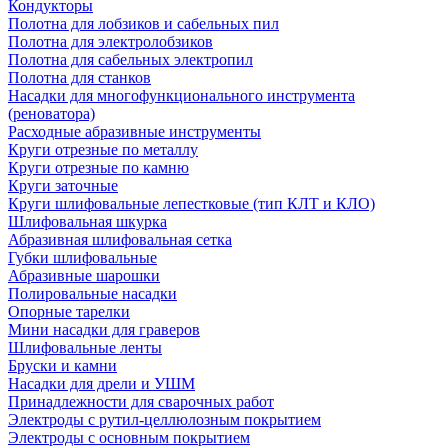
Кондукторы
Полотна для лобзиков и сабельных пил
Полотна для электролобзиков
Полотна для сабельных электропил
Полотна для станков
Насадки для многофункционального инструмента
(реноватора)
Расходные абразивные инструменты
Круги отрезные по металлу
Круги отрезные по камню
Круги заточные
Круги шлифовальные лепестковые (тип КЛТ и КЛО)
Шлифовальная шкурка
Абразивная шлифовальная сетка
Губки шлифовальные
Абразивные шарошки
Полировальные насадки
Опорные тарелки
Мини насадки для граверов
Шлифовальные ленты
Бруски и камни
Насадки для дрели и УШМ
Принадлежности для сварочных работ
Электроды с рутил-целлюлозным покрытием
Электроды с основным покрытием