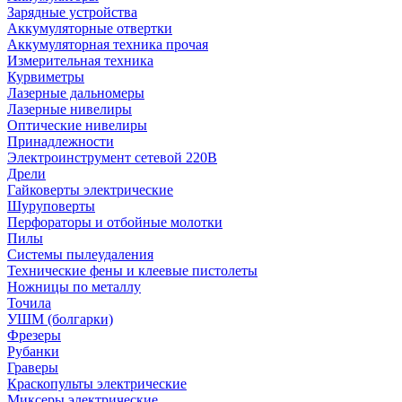
Зарядные устройства
Аккумуляторные отвертки
Аккумуляторная техника прочая
Измерительная техника
Курвиметры
Лазерные дальномеры
Лазерные нивелиры
Оптические нивелиры
Принадлежности
Электроинструмент сетевой 220В
Дрели
Гайковерты электрические
Шуруповерты
Перфораторы и отбойные молотки
Пилы
Системы пылеудаления
Технические фены и клеевые пистолеты
Ножницы по металлу
Точила
УШМ (болгарки)
Фрезеры
Рубанки
Граверы
Краскопульты электрические
Миксеры электрические