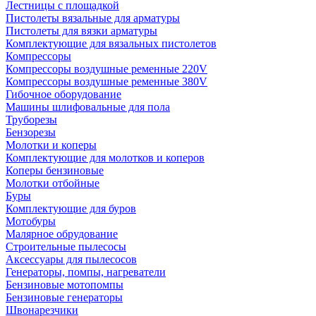
Лестницы с площадкой
Пистолеты вязальные для арматуры
Пистолеты для вязки арматуры
Комплектующие для вязальных пистолетов
Компрессоры
Компрессоры воздушные ременные 220V
Компрессоры воздушные ременные 380V
Гибочное оборудование
Машины шлифовальные для пола
Труборезы
Бензорезы
Молотки и коперы
Комплектующие для молотков и коперов
Коперы бензиновые
Молотки отбойные
Буры
Комплектующие для буров
Мотобуры
Малярное обрудование
Строительные пылесосы
Аксессуары для пылесосов
Генераторы, помпы, нагреватели
Бензиновые мотопомпы
Бензиновые генераторы
Швонарезчики