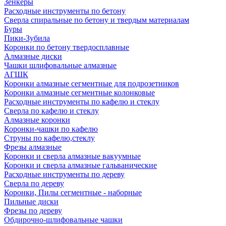
Зенкеры
Расходные инструменты по бетону
Сверла спиральные по бетону и твердым материалам
Буры
Пики-Зубила
Коронки по бетону твердосплавные
Алмазные диски
Чашки шлифовальные алмазные
АГШК
Коронки алмазные сегментные для подрозетников
Коронки алмазные сегментные колонковые
Расходные инструменты по кафелю и стеклу
Сверла по кафелю и стеклу
Алмазные коронки
Коронки-чашки по кафелю
Струны по кафелю,стеклу
Фрезы алмазные
Коронки и сверла алмазные вакуумные
Коронки и сверла алмазные гальванические
Расходные инструменты по дереву
Сверла по дереву
Коронки, Пилы сегментные - наборные
Пильные диски
Фрезы по дереву
Обдирочно-шлифовальные чашки