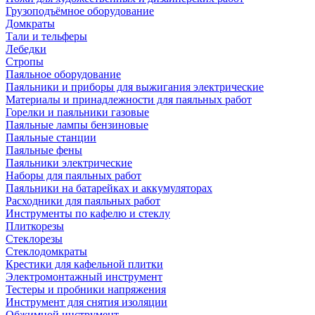
Грузоподъёмное оборудование
Домкраты
Тали и тельферы
Лебедки
Стропы
Паяльное оборудование
Паяльники и приборы для выжигания электрические
Материалы и принадлежности для паяльных работ
Горелки и паяльники газовые
Паяльные лампы бензиновые
Паяльные станции
Паяльные фены
Паяльники электрические
Наборы для паяльных работ
Паяльники на батарейках и аккумуляторах
Расходники для паяльных работ
Инструменты по кафелю и стеклу
Плиткорезы
Стеклорезы
Стеклодомкраты
Крестики для кафельной плитки
Электромонтажный инструмент
Тестеры и пробники напряжения
Инструмент для снятия изоляции
Обжимной инструмент