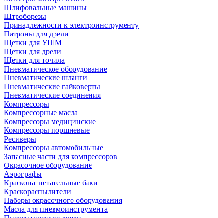
Шлифовальные машины
Штроборезы
Принадлежности к электроинструменту
Патроны для дрели
Щетки для УШМ
Щетки для дрели
Щетки для точила
Пневматическое оборудование
Пневматические шланги
Пневматические гайковерты
Пневматические соединения
Компрессоры
Компрессорные масла
Компрессоры медицинские
Компрессоры поршневые
Ресиверы
Компрессоры автомобильные
Запасные части для компрессоров
Окрасочное оборудование
Аэрографы
Красконагнетательные баки
Краскораспылители
Наборы окрасочного оборудования
Масла для пневмоинструмента
Пневматические дрели