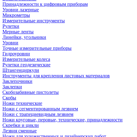
Принадлежности к цифровым приборам
Уровни лазерные
Микрометры
Измерительные инструменты
Рулетки
Мерные ленты
Линейки, угольники
Уровни
Точные измерительные приборы
Гидроуровни
Измерительные колеса
Рулетки геодезические
Штангенциркули
Инструменты для крепления листовых материалов
Заклепочники
Заклепки
Скобозабивные пистолеты
Скобы
Ножи технические
Ножи с сегментированным лезвием
Ножи с трапециевидным лезвием
Ножи круговые, перовые, технические, принадлежности
Скребки и цикли
Лезвия сменные
Ножи для художественных и дизайнерских работ