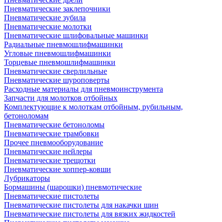
Пневматические заклепочники
Пневматические зубила
Пневматические молотки
Пневматические шлифовальные машинки
Радиальные пневмошлифмашинки
Угловые пневмошлифмашинки
Торцевые пневмошлифмашинки
Пневматические сверлильные
Пневматические шуроповерты
Расходные материалы для пневмоинструмента
Запчасти для молотков отбойных
Комплектующие к молоткам отбойным, рубильным,
бетоноломам
Пневматические бетоноломы
Пневматические трамбовки
Прочее пневмооборудование
Пневматические нейлеры
Пневматические трещотки
Пневматические хоппер-ковши
Лубрикаторы
Бормашины (шарошки) пневмотические
Пневматические пистолеты
Пневматические пистолеты для накачки шин
Пневматические пистолеты для вязких жидкостей