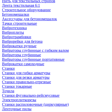
Нить для текстильных стропов
Лента текстильная 6:1
Строительное оборудование
Бетономешалки
Аксессуары для бетономешалок
Тачки строительные
Вибротехника
Виброплиты
Вибротрамбовки
Виброрейки для бетона
Виброкатки ручные
Вибраторы глубинные с гибким валом
Вибраторы глубинные
Вибраторы глубинные портативные
Виброкатки самоходные
Станки
Станки для гибки арматуры
Станки для резки арматуры
Станки правильно-отрезные
Станки токарные
Точила
Станки фуговально-рейсмусовые
Электроплиткорезы
Станки распиловочные (циркулярные)
Ленточные пилы