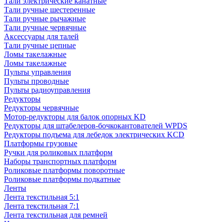
Тали электрические канатные
Тали ручные шестеренные
Тали ручные рычажные
Тали ручные червячные
Аксессуары для талей
Тали ручные цепные
Ломы такелажные
Ломы такелажные
Пульты управления
Пульты проводные
Пульты радиоуправления
Редукторы
Редукторы червячные
Мотор-редукторы для балок опорных KD
Редукторы для штабелеров-бочкокантователей WPDS
Редукторы подъема для лебедок электрических KCD
Платформы грузовые
Ручки для роликовых платформ
Наборы транспортных платформ
Роликовые платформы поворотные
Роликовые платформы подкатные
Ленты
Лента текстильная 5:1
Лента текстильная 7:1
Лента текстильная для ремней