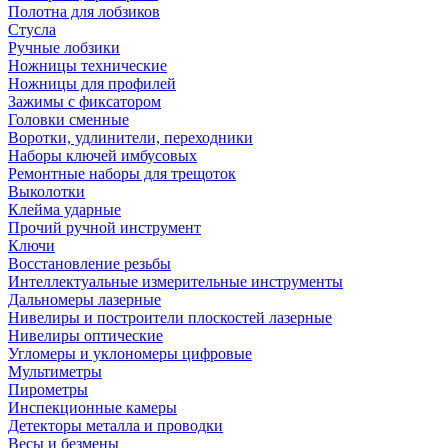
Полотна для лобзиков
Стусла
Ручные лобзики
Ножницы технические
Ножницы для профилей
Зажимы с фиксатором
Головки сменные
Воротки, удлинители, переходники
Наборы ключей имбусовых
Ремонтные наборы для трещоток
Выколотки
Клейма ударные
Прочий ручной инструмент
Ключи
Восстановление резьбы
Интеллектуальные измерительные инструменты
Дальномеры лазерные
Нивелиры и построители плоскостей лазерные
Нивелиры оптические
Угломеры и уклономеры цифровые
Мультиметры
Пирометры
Инспекционные камеры
Детекторы металла и проводки
Весы и безмены