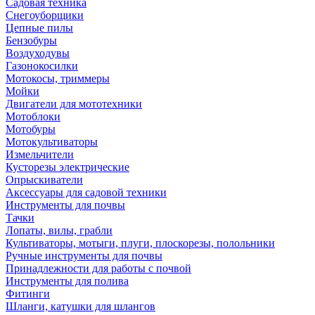
Садовая техника
Снегоуборщики
Цепные пилы
Бензобуры
Воздуходувы
Газонокосилки
Мотокосы, триммеры
Мойки
Двигатели для мототехники
Мотоблоки
Мотобуры
Мотокультиваторы
Измельчители
Кусторезы электрические
Опрыскиватели
Аксессуары для садовой техники
Инструменты для почвы
Тачки
Лопаты, вилы, грабли
Культиваторы, мотыги, плуги, плоскорезы, полольники
Ручные инструменты для почвы
Принадлежности для работы с почвой
Инструменты для полива
Фитинги
Шланги, катушки для шлангов