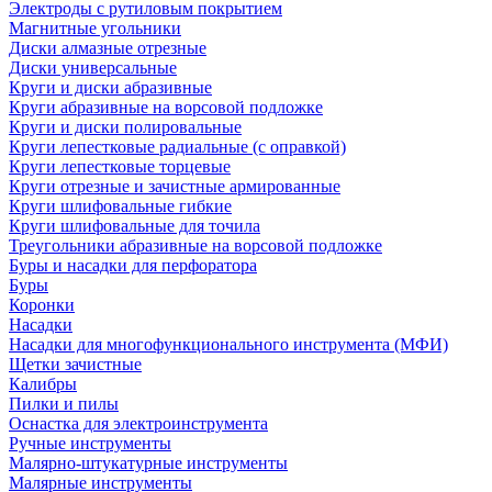
Электроды с рутиловым покрытием
Магнитные угольники
Диски алмазные отрезные
Диски универсальные
Круги и диски абразивные
Круги абразивные на ворсовой подложке
Круги и диски полировальные
Круги лепестковые радиальные (с оправкой)
Круги лепестковые торцевые
Круги отрезные и зачистные армированные
Круги шлифовальные гибкие
Круги шлифовальные для точила
Треугольники абразивные на ворсовой подложке
Буры и насадки для перфоратора
Буры
Коронки
Насадки
Насадки для многофункционального инструмента (МФИ)
Щетки зачистные
Калибры
Пилки и пилы
Оснастка для электроинструмента
Ручные инструменты
Малярно-штукатурные инструменты
Малярные инструменты