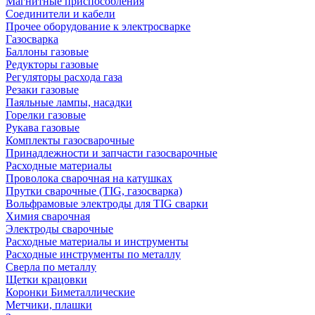
Магнитные приспособления
Соединители и кабели
Прочее оборудование к электросварке
Газосварка
Баллоны газовые
Редукторы газовые
Регуляторы расхода газа
Резаки газовые
Паяльные лампы, насадки
Горелки газовые
Рукава газовые
Комплекты газосварочные
Принадлежности и запчасти газосварочные
Расходные материалы
Проволока сварочная на катушках
Прутки сварочные (TIG, газосварка)
Вольфрамовые электроды для TIG сварки
Химия сварочная
Электроды сварочные
Расходные материалы и инструменты
Расходные инструменты по металлу
Сверла по металлу
Щетки крацовки
Коронки Биметаллические
Метчики, плашки