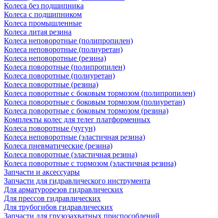
Колеса без подшипника
Колеса с подшипником
Колеса промышленные
Колеса литая резина
Колеса неповоротные (полипропилен)
Колеса неповоротные (полиуретан)
Колеса неповоротные (резина)
Колеса поворотные (полипропилен)
Колеса поворотные (полиуретан)
Колеса поворотные (резина)
Колеса поворотные c боковым тормозом (полипропилен)
Колеса поворотные c боковым тормозом (полиуретан)
Колеса поворотные c боковым тормозом (резина)
Комплекты колес для телег платформенных
Колеса поворотные (чугун)
Колеса неповоротные (эластичная резина)
Колеса пневматические (резина)
Колеса поворотные (эластичная резина)
Колеса поворотные c тормозом (эластичная резина)
Запчасти и аксессуары
Запчасти для гидравлического инструмента
Для арматурорезов гидравлических
Для прессов гидравлических
Для трубогибов гидравлических
Запчасти для грузозахватных приспособлений