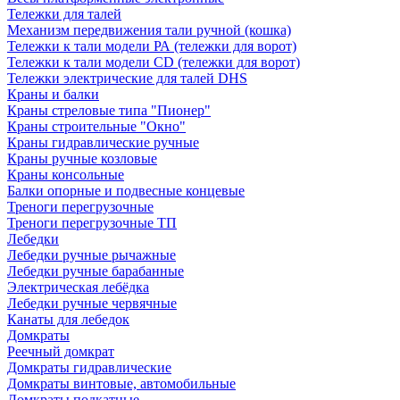
Тележки для талей
Механизм передвижения тали ручной (кошка)
Тележки к тали модели РА (тележки для ворот)
Тележки к тали модели CD (тележки для ворот)
Тележки электрические для талей DHS
Краны и балки
Краны стреловые типа "Пионер"
Краны строительные "Окно"
Краны гидравлические ручные
Краны ручные козловые
Краны консольные
Балки опорные и подвесные концевые
Треноги перегрузочные
Треноги перегрузочные ТП
Лебедки
Лебедки ручные рычажные
Лебедки ручные барабанные
Электрическая лебёдка
Лебедки ручные червячные
Канаты для лебедок
Домкраты
Реечный домкрат
Домкраты гидравлические
Домкраты винтовые, автомобильные
Домкраты подкатные