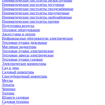
Пневматические пистолеты пескоструйные
Пневматические пистолеты тестурные
Пневматические пистолеты гвоздезабивные
Пневматические пистолеты продувочные
Пневматические пистолеты скобозабивные
Пневматические пистолеты прочие
Подготовка воздуха
Тепловое оборудование
Аксессуары и опции
Инфракрасные обогреватели электрические
Тепловые пушки дизельные
Масляные радиаторы
Тепловые пушки электрические
Тепловые завесы электрические
Тепловые пушки газовые
Электрические конвекторы
Сад и дача
Садовый инвентарь
Снегоуборочный инвентарь
Метлы
Лопаты
Черенки
Топоры
Шланги садовые
Садовая техника