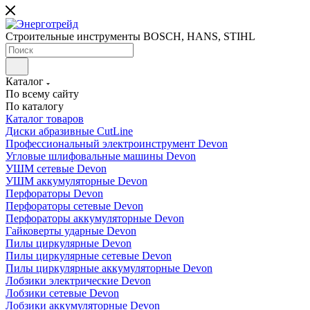
Строительные инструменты BOSCH, HANS, STIHL
Каталог
По всему сайту
По каталогу
Каталог товаров
Диски абразивные CutLine
Профессиональный электроинструмент Devon
Угловые шлифовальные машины Devon
УШМ сетевые Devon
УШМ аккумуляторные Devon
Перфораторы Devon
Перфораторы сетевые Devon
Перфораторы аккумуляторные Devon
Гайковерты ударные Devon
Пилы циркулярные Devon
Пилы циркулярные сетевые Devon
Пилы циркулярные аккумуляторные Devon
Лобзики электрические Devon
Лобзики сетевые Devon
Лобзики аккумуляторные Devon