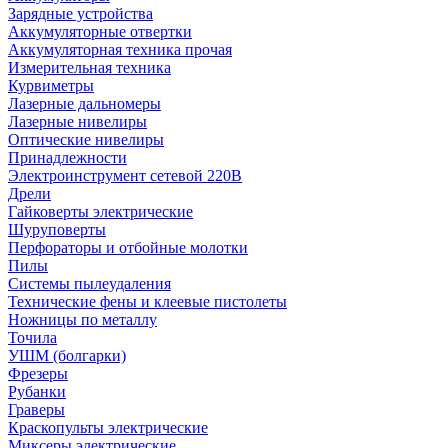
Зарядные устройства
Аккумуляторные отвертки
Аккумуляторная техника прочая
Измерительная техника
Курвиметры
Лазерные дальномеры
Лазерные нивелиры
Оптические нивелиры
Принадлежности
Электроинструмент сетевой 220В
Дрели
Гайковерты электрические
Шуруповерты
Перфораторы и отбойные молотки
Пилы
Системы пылеудаления
Технические фены и клеевые пистолеты
Ножницы по металлу
Точила
УШМ (болгарки)
Фрезеры
Рубанки
Граверы
Краскопульты электрические
Миксеры электрические