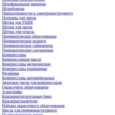
Шлифовальные машины
Штроборезы
Принадлежности к электроинструменту
Патроны для дрели
Щетки для УШМ
Щетки для дрели
Щетки для точила
Пневматическое оборудование
Пневматические шланги
Пневматические гайковерты
Пневматические соединения
Компрессоры
Компрессорные масла
Компрессоры медицинские
Компрессоры поршневые
Ресиверы
Компрессоры автомобильные
Запасные части для компрессоров
Окрасочное оборудование
Аэрографы
Красконагнетательные баки
Краскораспылители
Наборы окрасочного оборудования
Масла для пневмоинструмента
Пневматические дрели