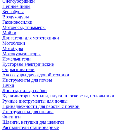
Снегоуборщики
Цепные пилы
Бензобуры
Воздуходувы
Газонокосилки
Мотокосы, триммеры
Мойки
Двигатели для мототехники
Мотоблоки
Мотобуры
Мотокультиваторы
Измельчители
Кусторезы электрические
Опрыскиватели
Аксессуары для садовой техники
Инструменты для почвы
Тачки
Лопаты, вилы, грабли
Культиваторы, мотыги, плуги, плоскорезы, полольники
Ручные инструменты для почвы
Принадлежности для работы с почвой
Инструменты для полива
Фитинги
Шланги, катушки для шлангов
Распылители стационарные