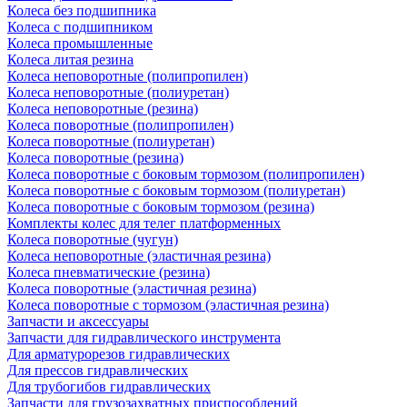
Колеса без подшипника
Колеса с подшипником
Колеса промышленные
Колеса литая резина
Колеса неповоротные (полипропилен)
Колеса неповоротные (полиуретан)
Колеса неповоротные (резина)
Колеса поворотные (полипропилен)
Колеса поворотные (полиуретан)
Колеса поворотные (резина)
Колеса поворотные c боковым тормозом (полипропилен)
Колеса поворотные c боковым тормозом (полиуретан)
Колеса поворотные c боковым тормозом (резина)
Комплекты колес для телег платформенных
Колеса поворотные (чугун)
Колеса неповоротные (эластичная резина)
Колеса пневматические (резина)
Колеса поворотные (эластичная резина)
Колеса поворотные c тормозом (эластичная резина)
Запчасти и аксессуары
Запчасти для гидравлического инструмента
Для арматурорезов гидравлических
Для прессов гидравлических
Для трубогибов гидравлических
Запчасти для грузозахватных приспособлений