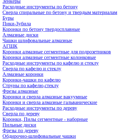
Зенкеры
Расходные инструменты по бетону
Сверла спиральные по бетону и твердым материалам
Буры
Пики-Зубила
Коронки по бетону твердосплавные
Алмазные диски
Чашки шлифовальные алмазные
АГШК
Коронки алмазные сегментные для подрозетников
Коронки алмазные сегментные колонковые
Расходные инструменты по кафелю и стеклу
Сверла по кафелю и стеклу
Алмазные коронки
Коронки-чашки по кафелю
Струны по кафелю,стеклу
Фрезы алмазные
Коронки и сверла алмазные вакуумные
Коронки и сверла алмазные гальванические
Расходные инструменты по дереву
Сверла по дереву
Коронки, Пилы сегментные - наборные
Пильные диски
Фрезы по дереву
Обдирочно-шлифовальные чашки