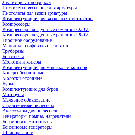
Лестницы с площадкой
Пистолеты вязальные для арматуры
Пистолеты для вязки арматуры
Комплектующие для вязальных пистолетов
Компрессоры
Компрессоры воздушные ременные 220V
Компрессоры воздушные ременные 380V
Гибочное оборудование
Машины шлифовальные для пола
Труборезы
Бензорезы
Молотки и коперы
Комплектующие для молотков и коперов
Коперы бензиновые
Молотки отбойные
Буры
Комплектующие для буров
Мотобуры
Малярное обрудование
Строительные пылесосы
Аксессуары для пылесосов
Генераторы, помпы, нагреватели
Бензиновые мотопомпы
Бензиновые генераторы
Швонарезчики