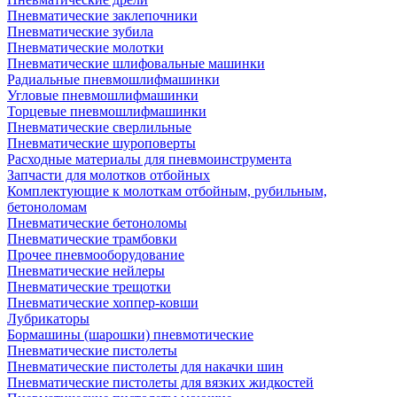
Пневматические заклепочники
Пневматические зубила
Пневматические молотки
Пневматические шлифовальные машинки
Радиальные пневмошлифмашинки
Угловые пневмошлифмашинки
Торцевые пневмошлифмашинки
Пневматические сверлильные
Пневматические шуроповерты
Расходные материалы для пневмоинструмента
Запчасти для молотков отбойных
Комплектующие к молоткам отбойным, рубильным,
бетоноломам
Пневматические бетоноломы
Пневматические трамбовки
Прочее пневмооборудование
Пневматические нейлеры
Пневматические трещотки
Пневматические хоппер-ковши
Лубрикаторы
Бормашины (шарошки) пневмотические
Пневматические пистолеты
Пневматические пистолеты для накачки шин
Пневматические пистолеты для вязких жидкостей