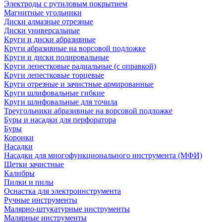
Электроды с рутиловым покрытием
Магнитные угольники
Диски алмазные отрезные
Диски универсальные
Круги и диски абразивные
Круги абразивные на ворсовой подложке
Круги и диски полировальные
Круги лепестковые радиальные (с оправкой)
Круги лепестковые торцевые
Круги отрезные и зачистные армированные
Круги шлифовальные гибкие
Круги шлифовальные для точила
Треугольники абразивные на ворсовой подложке
Буры и насадки для перфоратора
Буры
Коронки
Насадки
Насадки для многофункционального инструмента (МФИ)
Щетки зачистные
Калибры
Пилки и пилы
Оснастка для электроинструмента
Ручные инструменты
Малярно-штукатурные инструменты
Малярные инструменты