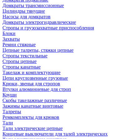
Домкраты трансмиссионные
Цилиндры тянущие
Насосы для домкратов
Домкраты электрогидравлические
Стропы и грузозахватные приспособления
Блоки
Захваты
Ремни стяжные
Цепные талрепы, стяжки цепные
Стропы текстильные
Стропы цепные
Стропы канатные
Такелаж и комплектующие
Цепи круглозвенные грузовые
Крюки, звенья для стропов
Втулки алюминиевые для строп
Коуши
Скобы такелажные различные
Зажимы канатные винтовые
Талрепы
Ремкомплекты для крюков
Тали
Тали электрические цепные
Концевые выключатели для талей электрических