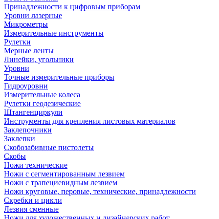
Принадлежности к цифровым приборам
Уровни лазерные
Микрометры
Измерительные инструменты
Рулетки
Мерные ленты
Линейки, угольники
Уровни
Точные измерительные приборы
Гидроуровни
Измерительные колеса
Рулетки геодезические
Штангенциркули
Инструменты для крепления листовых материалов
Заклепочники
Заклепки
Скобозабивные пистолеты
Скобы
Ножи технические
Ножи с сегментированным лезвием
Ножи с трапециевидным лезвием
Ножи круговые, перовые, технические, принадлежности
Скребки и цикли
Лезвия сменные
Ножи для художественных и дизайнерских работ