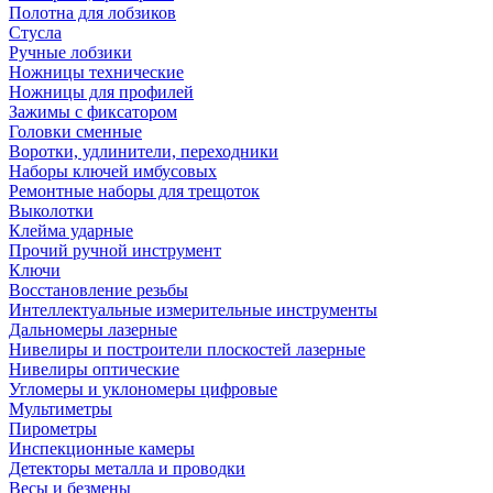
Полотна для лобзиков
Стусла
Ручные лобзики
Ножницы технические
Ножницы для профилей
Зажимы с фиксатором
Головки сменные
Воротки, удлинители, переходники
Наборы ключей имбусовых
Ремонтные наборы для трещоток
Выколотки
Клейма ударные
Прочий ручной инструмент
Ключи
Восстановление резьбы
Интеллектуальные измерительные инструменты
Дальномеры лазерные
Нивелиры и построители плоскостей лазерные
Нивелиры оптические
Угломеры и уклономеры цифровые
Мультиметры
Пирометры
Инспекционные камеры
Детекторы металла и проводки
Весы и безмены