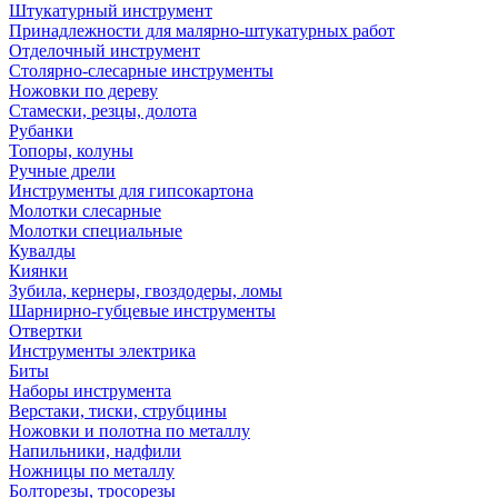
Штукатурный инструмент
Принадлежности для малярно-штукатурных работ
Отделочный инструмент
Столярно-слесарные инструменты
Ножовки по дереву
Стамески, резцы, долота
Рубанки
Топоры, колуны
Ручные дрели
Инструменты для гипсокартона
Молотки слесарные
Молотки специальные
Кувалды
Киянки
Зубила, кернеры, гвоздодеры, ломы
Шарнирно-губцевые инструменты
Отвертки
Инструменты электрика
Биты
Наборы инструмента
Верстаки, тиски, струбцины
Ножовки и полотна по металлу
Напильники, надфили
Ножницы по металлу
Болторезы, тросорезы