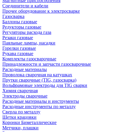
Магнитные приспособления
Соединители и кабели
Прочее оборудование к электросварке
Газосварка
Баллоны газовые
Редукторы газовые
Регуляторы расхода газа
Резаки газовые
Паяльные лампы, насадки
Горелки газовые
Рукава газовые
Комплекты газосварочные
Принадлежности и запчасти газосварочные
Расходные материалы
Проволока сварочная на катушках
Прутки сварочные (TIG, газосварка)
Вольфрамовые электроды для TIG сварки
Химия сварочная
Электроды сварочные
Расходные материалы и инструменты
Расходные инструменты по металлу
Сверла по металлу
Щетки крацовки
Коронки Биметаллические
Метчики, плашки