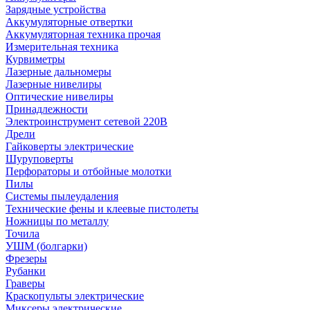
Зарядные устройства
Аккумуляторные отвертки
Аккумуляторная техника прочая
Измерительная техника
Курвиметры
Лазерные дальномеры
Лазерные нивелиры
Оптические нивелиры
Принадлежности
Электроинструмент сетевой 220В
Дрели
Гайковерты электрические
Шуруповерты
Перфораторы и отбойные молотки
Пилы
Системы пылеудаления
Технические фены и клеевые пистолеты
Ножницы по металлу
Точила
УШМ (болгарки)
Фрезеры
Рубанки
Граверы
Краскопульты электрические
Миксеры электрические