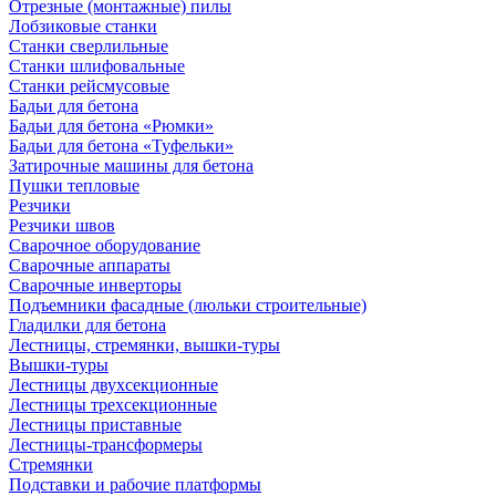
Отрезные (монтажные) пилы
Лобзиковые станки
Станки сверлильные
Станки шлифовальные
Станки рейсмусовые
Бадьи для бетона
Бадьи для бетона «Рюмки»
Бадьи для бетона «Туфельки»
Затирочные машины для бетона
Пушки тепловые
Резчики
Резчики швов
Сварочное оборудование
Сварочные аппараты
Сварочные инверторы
Подъемники фасадные (люльки строительные)
Гладилки для бетона
Лестницы, стремянки, вышки-туры
Вышки-туры
Лестницы двухсекционные
Лестницы трехсекционные
Лестницы приставные
Лестницы-трансформеры
Стремянки
Подставки и рабочие платформы