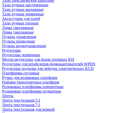
Тали электрические канатные
Тали ручные шестеренные
Тали ручные рычажные
Тали ручные червячные
Аксессуары для талей
Тали ручные цепные
Ломы такелажные
Ломы такелажные
Пульты управления
Пульты проводные
Пульты радиоуправления
Редукторы
Редукторы червячные
Мотор-редукторы для балок опорных KD
Редукторы для штабелеров-бочкокантователей WPDS
Редукторы подъема для лебедок электрических KCD
Платформы грузовые
Ручки для роликовых платформ
Наборы транспортных платформ
Роликовые платформы поворотные
Роликовые платформы подкатные
Ленты
Лента текстильная 5:1
Лента текстильная 7:1
Лента текстильная для ремней