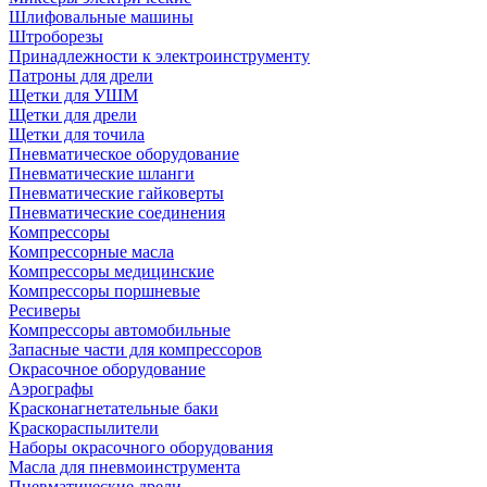
Шлифовальные машины
Штроборезы
Принадлежности к электроинструменту
Патроны для дрели
Щетки для УШМ
Щетки для дрели
Щетки для точила
Пневматическое оборудование
Пневматические шланги
Пневматические гайковерты
Пневматические соединения
Компрессоры
Компрессорные масла
Компрессоры медицинские
Компрессоры поршневые
Ресиверы
Компрессоры автомобильные
Запасные части для компрессоров
Окрасочное оборудование
Аэрографы
Красконагнетательные баки
Краскораспылители
Наборы окрасочного оборудования
Масла для пневмоинструмента
Пневматические дрели