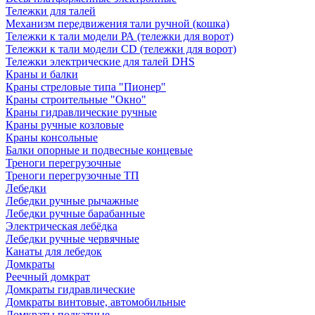
Тележки для талей
Механизм передвижения тали ручной (кошка)
Тележки к тали модели РА (тележки для ворот)
Тележки к тали модели CD (тележки для ворот)
Тележки электрические для талей DHS
Краны и балки
Краны стреловые типа "Пионер"
Краны строительные "Окно"
Краны гидравлические ручные
Краны ручные козловые
Краны консольные
Балки опорные и подвесные концевые
Треноги перегрузочные
Треноги перегрузочные ТП
Лебедки
Лебедки ручные рычажные
Лебедки ручные барабанные
Электрическая лебёдка
Лебедки ручные червячные
Канаты для лебедок
Домкраты
Реечный домкрат
Домкраты гидравлические
Домкраты винтовые, автомобильные
Домкраты подкатные