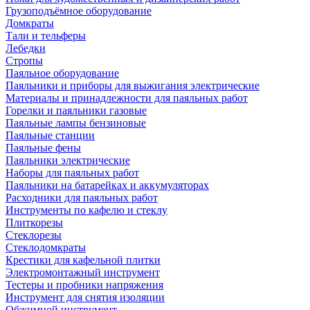
Грузоподъёмное оборудование
Домкраты
Тали и тельферы
Лебедки
Стропы
Паяльное оборудование
Паяльники и приборы для выжигания электрические
Материалы и принадлежности для паяльных работ
Горелки и паяльники газовые
Паяльные лампы бензиновые
Паяльные станции
Паяльные фены
Паяльники электрические
Наборы для паяльных работ
Паяльники на батарейках и аккумуляторах
Расходники для паяльных работ
Инструменты по кафелю и стеклу
Плиткорезы
Стеклорезы
Стеклодомкраты
Крестики для кафельной плитки
Электромонтажный инструмент
Тестеры и пробники напряжения
Инструмент для снятия изоляции
Обжимной инструмент