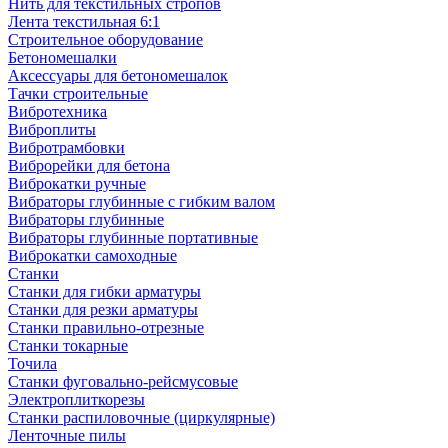
Нить для текстильных стропов
Лента текстильная 6:1
Строительное оборудование
Бетономешалки
Аксессуары для бетономешалок
Тачки строительные
Вибротехника
Виброплиты
Вибротрамбовки
Виброрейки для бетона
Виброкатки ручные
Вибраторы глубинные с гибким валом
Вибраторы глубинные
Вибраторы глубинные портативные
Виброкатки самоходные
Станки
Станки для гибки арматуры
Станки для резки арматуры
Станки правильно-отрезные
Станки токарные
Точила
Станки фуговально-рейсмусовые
Электроплиткорезы
Станки распиловочные (циркулярные)
Ленточные пилы