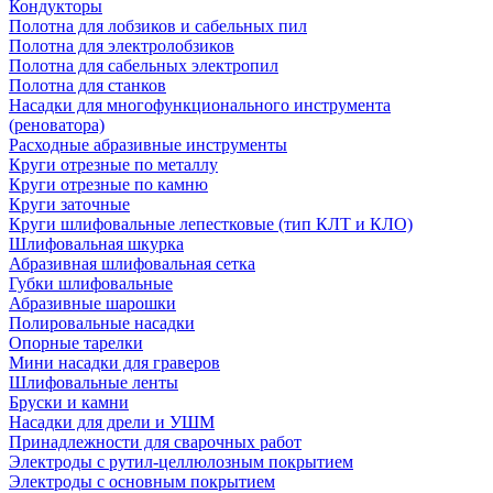
Кондукторы
Полотна для лобзиков и сабельных пил
Полотна для электролобзиков
Полотна для сабельных электропил
Полотна для станков
Насадки для многофункционального инструмента
(реноватора)
Расходные абразивные инструменты
Круги отрезные по металлу
Круги отрезные по камню
Круги заточные
Круги шлифовальные лепестковые (тип КЛТ и КЛО)
Шлифовальная шкурка
Абразивная шлифовальная сетка
Губки шлифовальные
Абразивные шарошки
Полировальные насадки
Опорные тарелки
Мини насадки для граверов
Шлифовальные ленты
Бруски и камни
Насадки для дрели и УШМ
Принадлежности для сварочных работ
Электроды с рутил-целлюлозным покрытием
Электроды с основным покрытием