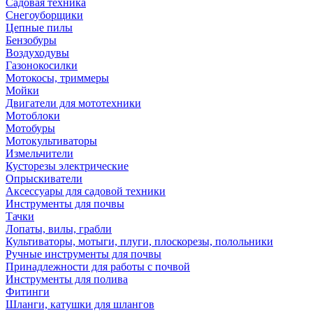
Садовая техника
Снегоуборщики
Цепные пилы
Бензобуры
Воздуходувы
Газонокосилки
Мотокосы, триммеры
Мойки
Двигатели для мототехники
Мотоблоки
Мотобуры
Мотокультиваторы
Измельчители
Кусторезы электрические
Опрыскиватели
Аксессуары для садовой техники
Инструменты для почвы
Тачки
Лопаты, вилы, грабли
Культиваторы, мотыги, плуги, плоскорезы, полольники
Ручные инструменты для почвы
Принадлежности для работы с почвой
Инструменты для полива
Фитинги
Шланги, катушки для шлангов