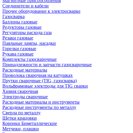
Магнитные приспособления
Соединители и кабели
Прочее оборудование к электросварке
Газосварка
Баллоны газовые
Редукторы газовые
Регуляторы расхода газа
Резаки газовые
Паяльные лампы, насадки
Горелки газовые
Рукава газовые
Комплекты газосварочные
Принадлежности и запчасти газосварочные
Расходные материалы
Проволока сварочная на катушках
Прутки сварочные (TIG, газосварка)
Вольфрамовые электроды для TIG сварки
Химия сварочная
Электроды сварочные
Расходные материалы и инструменты
Расходные инструменты по металлу
Сверла по металлу
Щетки крацовки
Коронки Биметаллические
Метчики, плашки