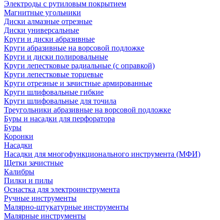
Электроды с рутиловым покрытием
Магнитные угольники
Диски алмазные отрезные
Диски универсальные
Круги и диски абразивные
Круги абразивные на ворсовой подложке
Круги и диски полировальные
Круги лепестковые радиальные (с оправкой)
Круги лепестковые торцевые
Круги отрезные и зачистные армированные
Круги шлифовальные гибкие
Круги шлифовальные для точила
Треугольники абразивные на ворсовой подложке
Буры и насадки для перфоратора
Буры
Коронки
Насадки
Насадки для многофункционального инструмента (МФИ)
Щетки зачистные
Калибры
Пилки и пилы
Оснастка для электроинструмента
Ручные инструменты
Малярно-штукатурные инструменты
Малярные инструменты