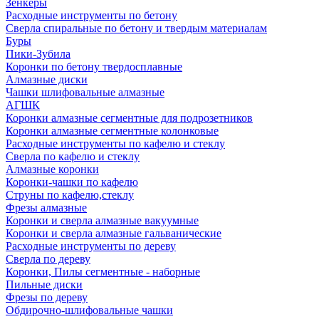
Зенкеры
Расходные инструменты по бетону
Сверла спиральные по бетону и твердым материалам
Буры
Пики-Зубила
Коронки по бетону твердосплавные
Алмазные диски
Чашки шлифовальные алмазные
АГШК
Коронки алмазные сегментные для подрозетников
Коронки алмазные сегментные колонковые
Расходные инструменты по кафелю и стеклу
Сверла по кафелю и стеклу
Алмазные коронки
Коронки-чашки по кафелю
Струны по кафелю,стеклу
Фрезы алмазные
Коронки и сверла алмазные вакуумные
Коронки и сверла алмазные гальванические
Расходные инструменты по дереву
Сверла по дереву
Коронки, Пилы сегментные - наборные
Пильные диски
Фрезы по дереву
Обдирочно-шлифовальные чашки