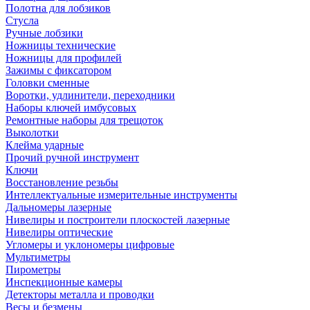
Полотна для лобзиков
Стусла
Ручные лобзики
Ножницы технические
Ножницы для профилей
Зажимы с фиксатором
Головки сменные
Воротки, удлинители, переходники
Наборы ключей имбусовых
Ремонтные наборы для трещоток
Выколотки
Клейма ударные
Прочий ручной инструмент
Ключи
Восстановление резьбы
Интеллектуальные измерительные инструменты
Дальномеры лазерные
Нивелиры и построители плоскостей лазерные
Нивелиры оптические
Угломеры и уклономеры цифровые
Мультиметры
Пирометры
Инспекционные камеры
Детекторы металла и проводки
Весы и безмены