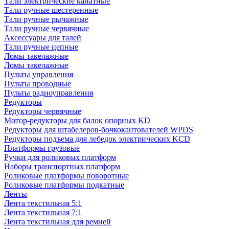
Тали электрические канатные
Тали ручные шестеренные
Тали ручные рычажные
Тали ручные червячные
Аксессуары для талей
Тали ручные цепные
Ломы такелажные
Ломы такелажные
Пульты управления
Пульты проводные
Пульты радиоуправления
Редукторы
Редукторы червячные
Мотор-редукторы для балок опорных KD
Редукторы для штабелеров-бочкокантователей WPDS
Редукторы подъема для лебедок электрических KCD
Платформы грузовые
Ручки для роликовых платформ
Наборы транспортных платформ
Роликовые платформы поворотные
Роликовые платформы подкатные
Ленты
Лента текстильная 5:1
Лента текстильная 7:1
Лента текстильная для ремней