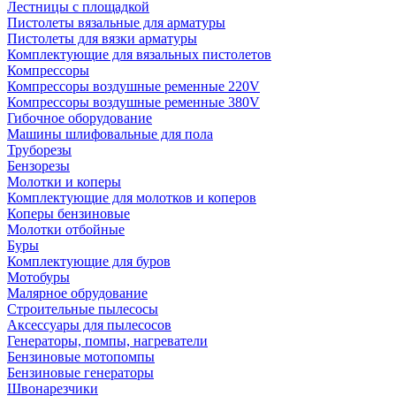
Лестницы с площадкой
Пистолеты вязальные для арматуры
Пистолеты для вязки арматуры
Комплектующие для вязальных пистолетов
Компрессоры
Компрессоры воздушные ременные 220V
Компрессоры воздушные ременные 380V
Гибочное оборудование
Машины шлифовальные для пола
Труборезы
Бензорезы
Молотки и коперы
Комплектующие для молотков и коперов
Коперы бензиновые
Молотки отбойные
Буры
Комплектующие для буров
Мотобуры
Малярное обрудование
Строительные пылесосы
Аксессуары для пылесосов
Генераторы, помпы, нагреватели
Бензиновые мотопомпы
Бензиновые генераторы
Швонарезчики