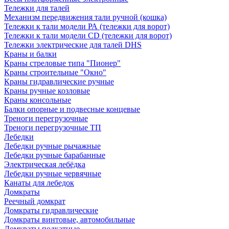
Тележки для талей
Механизм передвижения тали ручной (кошка)
Тележки к тали модели РА (тележки для ворот)
Тележки к тали модели CD (тележки для ворот)
Тележки электрические для талей DHS
Краны и балки
Краны стреловые типа "Пионер"
Краны строительные "Окно"
Краны гидравлические ручные
Краны ручные козловые
Краны консольные
Балки опорные и подвесные концевые
Треноги перегрузочные
Треноги перегрузочные ТП
Лебедки
Лебедки ручные рычажные
Лебедки ручные барабанные
Электрическая лебёдка
Лебедки ручные червячные
Канаты для лебедок
Домкраты
Реечный домкрат
Домкраты гидравлические
Домкраты винтовые, автомобильные
Домкраты подкатные