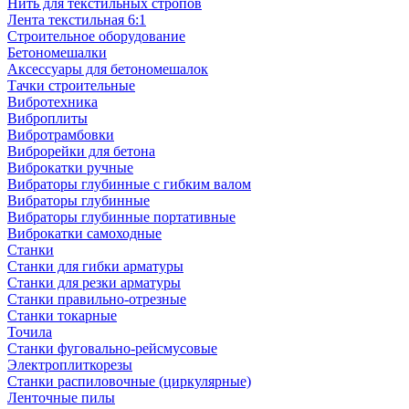
Нить для текстильных стропов
Лента текстильная 6:1
Строительное оборудование
Бетономешалки
Аксессуары для бетономешалок
Тачки строительные
Вибротехника
Виброплиты
Вибротрамбовки
Виброрейки для бетона
Виброкатки ручные
Вибраторы глубинные с гибким валом
Вибраторы глубинные
Вибраторы глубинные портативные
Виброкатки самоходные
Станки
Станки для гибки арматуры
Станки для резки арматуры
Станки правильно-отрезные
Станки токарные
Точила
Станки фуговально-рейсмусовые
Электроплиткорезы
Станки распиловочные (циркулярные)
Ленточные пилы