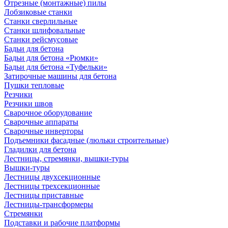
Отрезные (монтажные) пилы
Лобзиковые станки
Станки сверлильные
Станки шлифовальные
Станки рейсмусовые
Бадьи для бетона
Бадьи для бетона «Рюмки»
Бадьи для бетона «Туфельки»
Затирочные машины для бетона
Пушки тепловые
Резчики
Резчики швов
Сварочное оборудование
Сварочные аппараты
Сварочные инверторы
Подъемники фасадные (люльки строительные)
Гладилки для бетона
Лестницы, стремянки, вышки-туры
Вышки-туры
Лестницы двухсекционные
Лестницы трехсекционные
Лестницы приставные
Лестницы-трансформеры
Стремянки
Подставки и рабочие платформы