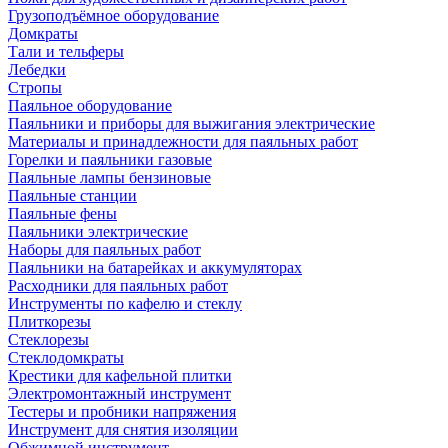
Грузоподъёмное оборудование
Домкраты
Тали и тельферы
Лебедки
Стропы
Паяльное оборудование
Паяльники и приборы для выжигания электрические
Материалы и принадлежности для паяльных работ
Горелки и паяльники газовые
Паяльные лампы бензиновые
Паяльные станции
Паяльные фены
Паяльники электрические
Наборы для паяльных работ
Паяльники на батарейках и аккумуляторах
Расходники для паяльных работ
Инструменты по кафелю и стеклу
Плиткорезы
Стеклорезы
Стеклодомкраты
Крестики для кафельной плитки
Электромонтажный инструмент
Тестеры и пробники напряжения
Инструмент для снятия изоляции
Обжимной инструмент