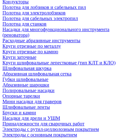
Кондукторы
Полотна для лобзиков и сабельных пил
Полотна для электролобзиков
Полотна для сабельных электропил
Полотна для станков
Насадки для многофункционального инструмента
(реноватора)
Расходные абразивные инструменты
Круги отрезные по металлу
Круги отрезные по камню
Круги заточные
Круги шлифовальные лепестковые (тип КЛТ и КЛО)
Шлифовальная шкурка
Абразивная шлифовальная сетка
Губки шлифовальные
Абразивные шарошки
Полировальные насадки
Опорные тарелки
Мини насадки для граверов
Шлифовальные ленты
Бруски и камни
Насадки для дрели и УШМ
Принадлежности для сварочных работ
Электроды с рутил-целлюлозным покрытием
Электроды с основным покрытием