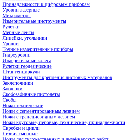
Принадлежности к цифровым приборам
Уровни лазерные
Микрометры
Измерительные инструменты
Рулетки
Мерные ленты
Линейки, угольники
Уровни
Точные измерительные приборы
Гидроуровни
Измерительные колеса
Рулетки геодезические
Штангенциркули
Инструменты для крепления листовых материалов
Заклепочники
Заклепки
Скобозабивные пистолеты
Скобы
Ножи технические
Ножи с сегментированным лезвием
Ножи с трапециевидным лезвием
Ножи круговые, перовые, технические, принадлежности
Скребки и цикли
Лезвия сменные
Ножи для художественных и дизайнерских работ