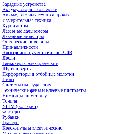
Зарядные устройства
Аккумуляторные отвертки
Аккумуляторная техника прочая
Измерительная техника
Курвиметры
Лазерные дальномеры
Лазерные нивелиры
Оптические нивелиры
Принадлежности
Электроинструмент сетевой 220В
Дрели
Гайковерты электрические
Шуруповерты
Перфораторы и отбойные молотки
Пилы
Системы пылеудаления
Технические фены и клеевые пистолеты
Ножницы по металлу
Точила
УШМ (болгарки)
Фрезеры
Рубанки
Граверы
Краскопульты электрические
Миксеры электрические