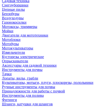
Садовая техника
Снегоуборщики
Цепные пилы
Бензобуры
Воздуходувы
Газонокосилки
Мотокосы, триммеры
Мойки
Двигатели для мототехники
Мотоблоки
Мотобуры
Мотокультиваторы
Измельчители
Кусторезы электрические
Опрыскиватели
Аксессуары для садовой техники
Инструменты для почвы
Тачки
Лопаты, вилы, грабли
Культиваторы, мотыги, плуги, плоскорезы, полольники
Ручные инструменты для почвы
Принадлежности для работы с почвой
Инструменты для полива
Фитинги
Шланги, катушки для шлангов