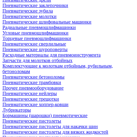
Пневматические заклепочники
Пневматические зубила
Пневматические молотки
Пневматические шлифовальные машинки
Радиальные пневмошлифмашинки
Угловые пневмошлифмашинки
Торцевые пневмошлифмашинки
Пневматические сверлильные
Пневматические шуроповерты
Расходные материалы для пневмоинструмента
Запчасти для молотков отбойных
Комплектующие к молоткам отбойным, рубильным,
бетоноломам
Пневматические бетоноломы
Пневматические трамбовки
Прочее пневмооборудование
Пневматические нейлеры
Пневматические трещотки
Пневматические хоппер-ковши
Лубрикаторы
Бормашины (шарошки) пневмотические
Пневматические пистолеты
Пневматические пистолеты для накачки шин
Пневматические пистолеты для вязких жидкостей