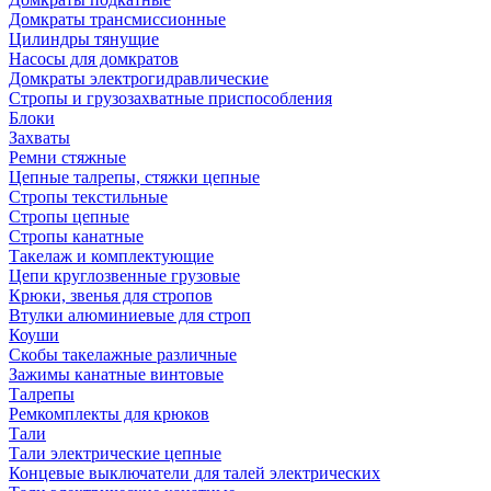
Домкраты трансмиссионные
Цилиндры тянущие
Насосы для домкратов
Домкраты электрогидравлические
Стропы и грузозахватные приспособления
Блоки
Захваты
Ремни стяжные
Цепные талрепы, стяжки цепные
Стропы текстильные
Стропы цепные
Стропы канатные
Такелаж и комплектующие
Цепи круглозвенные грузовые
Крюки, звенья для стропов
Втулки алюминиевые для строп
Коуши
Скобы такелажные различные
Зажимы канатные винтовые
Талрепы
Ремкомплекты для крюков
Тали
Тали электрические цепные
Концевые выключатели для талей электрических