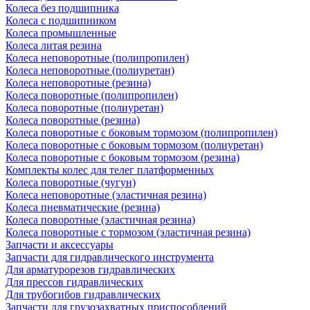
Колеса без подшипника
Колеса с подшипником
Колеса промышленные
Колеса литая резина
Колеса неповоротные (полипропилен)
Колеса неповоротные (полиуретан)
Колеса неповоротные (резина)
Колеса поворотные (полипропилен)
Колеса поворотные (полиуретан)
Колеса поворотные (резина)
Колеса поворотные c боковым тормозом (полипропилен)
Колеса поворотные c боковым тормозом (полиуретан)
Колеса поворотные c боковым тормозом (резина)
Комплекты колес для телег платформенных
Колеса поворотные (чугун)
Колеса неповоротные (эластичная резина)
Колеса пневматические (резина)
Колеса поворотные (эластичная резина)
Колеса поворотные c тормозом (эластичная резина)
Запчасти и аксессуары
Запчасти для гидравлического инструмента
Для арматурорезов гидравлических
Для прессов гидравлических
Для трубогибов гидравлических
Запчасти для грузозахватных приспособлений