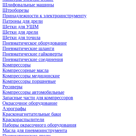
Шлифовальные машины
Штроборезы
Принадлежности к электроинструменту
Патроны для дрели
Щетки для УШМ
Щетки для дрели
Щетки для точила
Пневматическое оборудование
Пневматические шланги
Пневматические гайковерты
Пневматические соединения
Компрессоры
Компрессорные масла
Компрессоры медицинские
Компрессоры поршневые
Ресиверы
Компрессоры автомобильные
Запасные части для компрессоров
Окрасочное оборудование
Аэрографы
Красконагнетательные баки
Краскораспылители
Наборы окрасочного оборудования
Масла для пневмоинструмента
Пневматические дрели