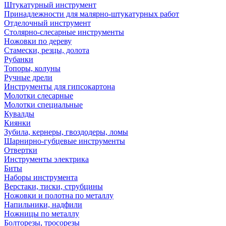
Штукатурный инструмент
Принадлежности для малярно-штукатурных работ
Отделочный инструмент
Столярно-слесарные инструменты
Ножовки по дереву
Стамески, резцы, долота
Рубанки
Топоры, колуны
Ручные дрели
Инструменты для гипсокартона
Молотки слесарные
Молотки специальные
Кувалды
Киянки
Зубила, кернеры, гвоздодеры, ломы
Шарнирно-губцевые инструменты
Отвертки
Инструменты электрика
Биты
Наборы инструмента
Верстаки, тиски, струбцины
Ножовки и полотна по металлу
Напильники, надфили
Ножницы по металлу
Болторезы, тросорезы