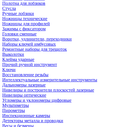
Полотна для лобзиков
Стусла
Ручные лобзики
Ножницы технические
Ножницы для профилей
Зажимы с фиксатором
Головки сменные
Воротки, удлинители, переходники
Наборы ключей имбусовых
Ремонтные наборы для трещоток
Выколотки
Клейма ударные
Прочий ручной инструмент
Ключи
Восстановление резьбы
Интеллектуальные измерительные инструменты
Дальномеры лазерные
Нивелиры и построители плоскостей лазерные
Нивелиры оптические
Угломеры и уклономеры цифровые
Мультиметры
Пирометры
Инспекционные камеры
Детекторы металла и проводки
Весы и безмены