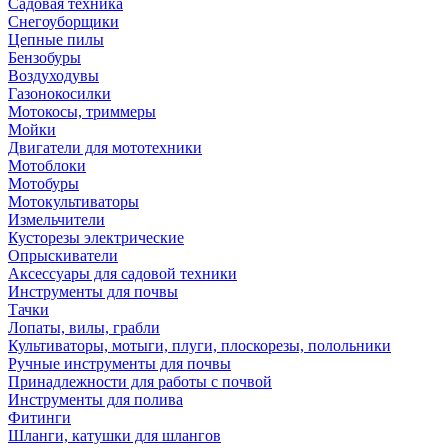
Садовая техника
Снегоуборщики
Цепные пилы
Бензобуры
Воздуходувы
Газонокосилки
Мотокосы, триммеры
Мойки
Двигатели для мототехники
Мотоблоки
Мотобуры
Мотокультиваторы
Измельчители
Кусторезы электрические
Опрыскиватели
Аксессуары для садовой техники
Инструменты для почвы
Тачки
Лопаты, вилы, грабли
Культиваторы, мотыги, плуги, плоскорезы, полольники
Ручные инструменты для почвы
Принадлежности для работы с почвой
Инструменты для полива
Фитинги
Шланги, катушки для шлангов