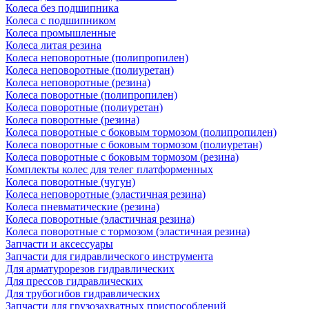
Колеса без подшипника
Колеса с подшипником
Колеса промышленные
Колеса литая резина
Колеса неповоротные (полипропилен)
Колеса неповоротные (полиуретан)
Колеса неповоротные (резина)
Колеса поворотные (полипропилен)
Колеса поворотные (полиуретан)
Колеса поворотные (резина)
Колеса поворотные c боковым тормозом (полипропилен)
Колеса поворотные c боковым тормозом (полиуретан)
Колеса поворотные c боковым тормозом (резина)
Комплекты колес для телег платформенных
Колеса поворотные (чугун)
Колеса неповоротные (эластичная резина)
Колеса пневматические (резина)
Колеса поворотные (эластичная резина)
Колеса поворотные c тормозом (эластичная резина)
Запчасти и аксессуары
Запчасти для гидравлического инструмента
Для арматурорезов гидравлических
Для прессов гидравлических
Для трубогибов гидравлических
Запчасти для грузозахватных приспособлений