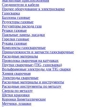
Магнитные приспособления
Соединители и кабели
Прочее оборудование к электросварке
Газосварка
Баллоны газовые
Редукторы газовые
Регуляторы расхода газа
Резаки газовые
Паяльные лампы, насадки
Горелки газовые
Рукава газовые
Комплекты газосварочные
Принадлежности и запчасти газосварочные
Расходные материалы
Проволока сварочная на катушках
Прутки сварочные (TIG, газосварка)
Вольфрамовые электроды для TIG сварки
Химия сварочная
Электроды сварочные
Расходные материалы и инструменты
Расходные инструменты по металлу
Сверла по металлу
Щетки крацовки
Коронки Биметаллические
Метчики, плашки