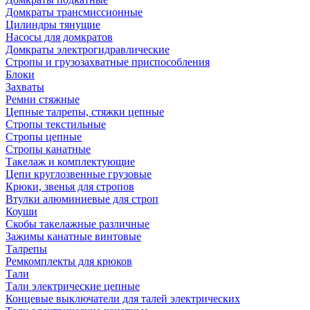
Домкраты трансмиссионные
Цилиндры тянущие
Насосы для домкратов
Домкраты электрогидравлические
Стропы и грузозахватные приспособления
Блоки
Захваты
Ремни стяжные
Цепные талрепы, стяжки цепные
Стропы текстильные
Стропы цепные
Стропы канатные
Такелаж и комплектующие
Цепи круглозвенные грузовые
Крюки, звенья для стропов
Втулки алюминиевые для строп
Коуши
Скобы такелажные различные
Зажимы канатные винтовые
Талрепы
Ремкомплекты для крюков
Тали
Тали электрические цепные
Концевые выключатели для талей электрических