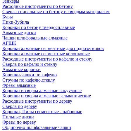
Зенкеры
Расходные инструменты по бетону
Сверла спиральные по бетону и твердым материалам
Буры
Пики-Зубила
Коронки по бетону твердосплавные
Алмазные диски
Чашки шлифовальные алмазные
АГШК
Коронки алмазные сегментные для подрозетников
Коронки алмазные сегментные колонковые
Расходные инструменты по кафелю и стеклу
Сверла по кафелю и стеклу
Алмазные коронки
Коронки-чашки по кафелю
Струны по кафелю,стеклу
Фрезы алмазные
Коронки и сверла алмазные вакуумные
Коронки и сверла алмазные гальванические
Расходные инструменты по дереву
Сверла по дереву
Коронки, Пилы сегментные - наборные
Пильные диски
Фрезы по дереву
Обдирочно-шлифовальные чашки