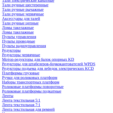
Тали электрические канатные
Тали ручные шестеренные
Тали ручные рычажные
Тали ручные червячные
Аксессуары для талей
Тали ручные цепные
Ломы такелажные
Ломы такелажные
Пульты управления
Пульты проводные
Пульты радиоуправления
Редукторы
Редукторы червячные
Мотор-редукторы для балок опорных KD
Редукторы для штабелеров-бочкокантователей WPDS
Редукторы подъема для лебедок электрических KCD
Платформы грузовые
Ручки для роликовых платформ
Наборы транспортных платформ
Роликовые платформы поворотные
Роликовые платформы подкатные
Ленты
Лента текстильная 5:1
Лента текстильная 7:1
Лента текстильная для ремней