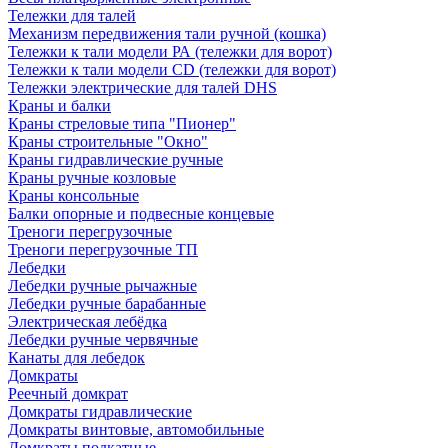
Тележки для талей
Механизм передвижения тали ручной (кошка)
Тележки к тали модели РА (тележки для ворот)
Тележки к тали модели CD (тележки для ворот)
Тележки электрические для талей DHS
Краны и балки
Краны стреловые типа "Пионер"
Краны строительные "Окно"
Краны гидравлические ручные
Краны ручные козловые
Краны консольные
Балки опорные и подвесные концевые
Треноги перегрузочные
Треноги перегрузочные ТП
Лебедки
Лебедки ручные рычажные
Лебедки ручные барабанные
Электрическая лебёдка
Лебедки ручные червячные
Канаты для лебедок
Домкраты
Реечный домкрат
Домкраты гидравлические
Домкраты винтовые, автомобильные
Домкраты подкатные