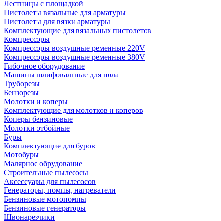
Лестницы с площадкой
Пистолеты вязальные для арматуры
Пистолеты для вязки арматуры
Комплектующие для вязальных пистолетов
Компрессоры
Компрессоры воздушные ременные 220V
Компрессоры воздушные ременные 380V
Гибочное оборудование
Машины шлифовальные для пола
Труборезы
Бензорезы
Молотки и коперы
Комплектующие для молотков и коперов
Коперы бензиновые
Молотки отбойные
Буры
Комплектующие для буров
Мотобуры
Малярное обрудование
Строительные пылесосы
Аксессуары для пылесосов
Генераторы, помпы, нагреватели
Бензиновые мотопомпы
Бензиновые генераторы
Швонарезчики