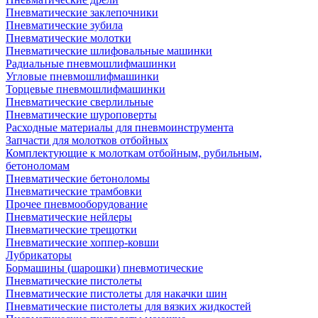
Пневматические заклепочники
Пневматические зубила
Пневматические молотки
Пневматические шлифовальные машинки
Радиальные пневмошлифмашинки
Угловые пневмошлифмашинки
Торцевые пневмошлифмашинки
Пневматические сверлильные
Пневматические шуроповерты
Расходные материалы для пневмоинструмента
Запчасти для молотков отбойных
Комплектующие к молоткам отбойным, рубильным,
бетоноломам
Пневматические бетоноломы
Пневматические трамбовки
Прочее пневмооборудование
Пневматические нейлеры
Пневматические трещотки
Пневматические хоппер-ковши
Лубрикаторы
Бормашины (шарошки) пневмотические
Пневматические пистолеты
Пневматические пистолеты для накачки шин
Пневматические пистолеты для вязких жидкостей