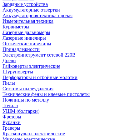
Зарядные устройства
Аккумуляторные отвертки
Аккумуляторная техника прочая
Измерительная техника
Курвиметры
Лазерные дальномеры
Лазерные нивелиры
Оптические нивелиры
Принадлежности
Электроинструмент сетевой 220В
Дрели
Гайковерты электрические
Шуруповерты
Перфораторы и отбойные молотки
Пилы
Системы пылеудаления
Технические фены и клеевые пистолеты
Ножницы по металлу
Точила
УШМ (болгарки)
Фрезеры
Рубанки
Граверы
Краскопульты электрические
Миксеры электрические