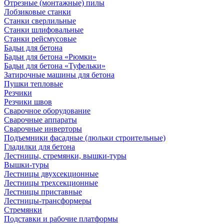
Отрезные (монтажные) пилы
Лобзиковые станки
Станки сверлильные
Станки шлифовальные
Станки рейсмусовые
Бадьи для бетона
Бадьи для бетона «Рюмки»
Бадьи для бетона «Туфельки»
Затирочные машины для бетона
Пушки тепловые
Резчики
Резчики швов
Сварочное оборудование
Сварочные аппараты
Сварочные инверторы
Подъемники фасадные (люльки строительные)
Гладилки для бетона
Лестницы, стремянки, вышки-туры
Вышки-туры
Лестницы двухсекционные
Лестницы трехсекционные
Лестницы приставные
Лестницы-трансформеры
Стремянки
Подставки и рабочие платформы