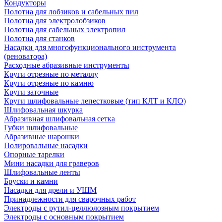
Кондукторы
Полотна для лобзиков и сабельных пил
Полотна для электролобзиков
Полотна для сабельных электропил
Полотна для станков
Насадки для многофункционального инструмента
(реноватора)
Расходные абразивные инструменты
Круги отрезные по металлу
Круги отрезные по камню
Круги заточные
Круги шлифовальные лепестковые (тип КЛТ и КЛО)
Шлифовальная шкурка
Абразивная шлифовальная сетка
Губки шлифовальные
Абразивные шарошки
Полировальные насадки
Опорные тарелки
Мини насадки для граверов
Шлифовальные ленты
Бруски и камни
Насадки для дрели и УШМ
Принадлежности для сварочных работ
Электроды с рутил-целлюлозным покрытием
Электроды с основным покрытием