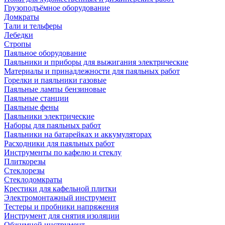
Грузоподъёмное оборудование
Домкраты
Тали и тельферы
Лебедки
Стропы
Паяльное оборудование
Паяльники и приборы для выжигания электрические
Материалы и принадлежности для паяльных работ
Горелки и паяльники газовые
Паяльные лампы бензиновые
Паяльные станции
Паяльные фены
Паяльники электрические
Наборы для паяльных работ
Паяльники на батарейках и аккумуляторах
Расходники для паяльных работ
Инструменты по кафелю и стеклу
Плиткорезы
Стеклорезы
Стеклодомкраты
Крестики для кафельной плитки
Электромонтажный инструмент
Тестеры и пробники напряжения
Инструмент для снятия изоляции
Обжимной инструмент