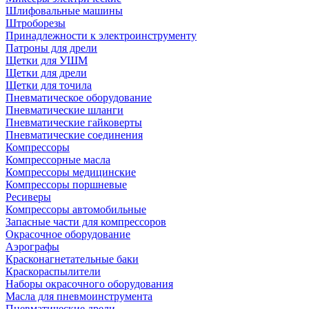
Шлифовальные машины
Штроборезы
Принадлежности к электроинструменту
Патроны для дрели
Щетки для УШМ
Щетки для дрели
Щетки для точила
Пневматическое оборудование
Пневматические шланги
Пневматические гайковерты
Пневматические соединения
Компрессоры
Компрессорные масла
Компрессоры медицинские
Компрессоры поршневые
Ресиверы
Компрессоры автомобильные
Запасные части для компрессоров
Окрасочное оборудование
Аэрографы
Красконагнетательные баки
Краскораспылители
Наборы окрасочного оборудования
Масла для пневмоинструмента
Пневматические дрели