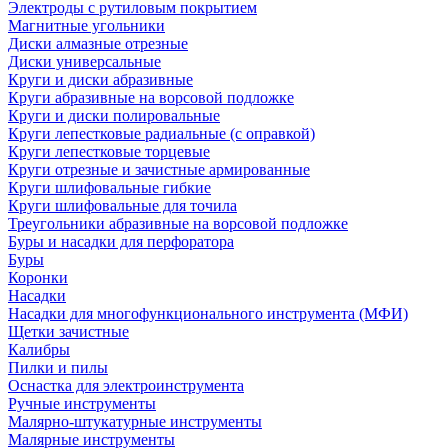
Электроды с рутиловым покрытием
Магнитные угольники
Диски алмазные отрезные
Диски универсальные
Круги и диски абразивные
Круги абразивные на ворсовой подложке
Круги и диски полировальные
Круги лепестковые радиальные (с оправкой)
Круги лепестковые торцевые
Круги отрезные и зачистные армированные
Круги шлифовальные гибкие
Круги шлифовальные для точила
Треугольники абразивные на ворсовой подложке
Буры и насадки для перфоратора
Буры
Коронки
Насадки
Насадки для многофункционального инструмента (МФИ)
Щетки зачистные
Калибры
Пилки и пилы
Оснастка для электроинструмента
Ручные инструменты
Малярно-штукатурные инструменты
Малярные инструменты