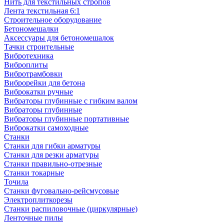
Нить для текстильных стропов
Лента текстильная 6:1
Строительное оборудование
Бетономешалки
Аксессуары для бетономешалок
Тачки строительные
Вибротехника
Виброплиты
Вибротрамбовки
Виброрейки для бетона
Виброкатки ручные
Вибраторы глубинные с гибким валом
Вибраторы глубинные
Вибраторы глубинные портативные
Виброкатки самоходные
Станки
Станки для гибки арматуры
Станки для резки арматуры
Станки правильно-отрезные
Станки токарные
Точила
Станки фуговально-рейсмусовые
Электроплиткорезы
Станки распиловочные (циркулярные)
Ленточные пилы