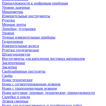
Принадлежности к цифровым приборам
Уровни лазерные
Микрометры
Измерительные инструменты
Рулетки
Мерные ленты
Линейки, угольники
Уровни
Точные измерительные приборы
Гидроуровни
Измерительные колеса
Рулетки геодезические
Штангенциркули
Инструменты для крепления листовых материалов
Заклепочники
Заклепки
Скобозабивные пистолеты
Скобы
Ножи технические
Ножи с сегментированным лезвием
Ножи с трапециевидным лезвием
Ножи круговые, перовые, технические, принадлежности
Скребки и цикли
Лезвия сменные
Ножи для художественных и дизайнерских работ