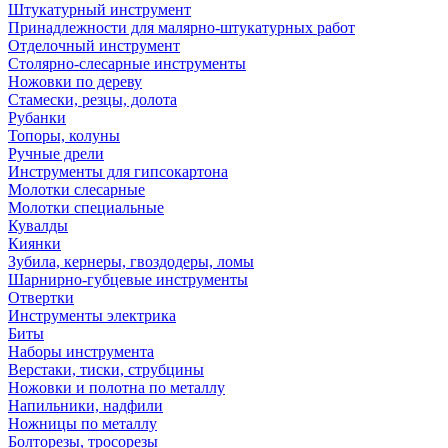
Штукатурный инструмент
Принадлежности для малярно-штукатурных работ
Отделочный инструмент
Столярно-слесарные инструменты
Ножовки по дереву
Стамески, резцы, долота
Рубанки
Топоры, колуны
Ручные дрели
Инструменты для гипсокартона
Молотки слесарные
Молотки специальные
Кувалды
Киянки
Зубила, кернеры, гвоздодеры, ломы
Шарнирно-губцевые инструменты
Отвертки
Инструменты электрика
Биты
Наборы инструмента
Верстаки, тиски, струбцины
Ножовки и полотна по металлу
Напильники, надфили
Ножницы по металлу
Болторезы, тросорезы