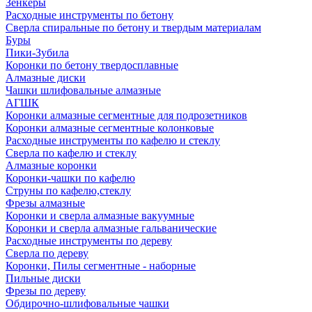
Зенкеры
Расходные инструменты по бетону
Сверла спиральные по бетону и твердым материалам
Буры
Пики-Зубила
Коронки по бетону твердосплавные
Алмазные диски
Чашки шлифовальные алмазные
АГШК
Коронки алмазные сегментные для подрозетников
Коронки алмазные сегментные колонковые
Расходные инструменты по кафелю и стеклу
Сверла по кафелю и стеклу
Алмазные коронки
Коронки-чашки по кафелю
Струны по кафелю,стеклу
Фрезы алмазные
Коронки и сверла алмазные вакуумные
Коронки и сверла алмазные гальванические
Расходные инструменты по дереву
Сверла по дереву
Коронки, Пилы сегментные - наборные
Пильные диски
Фрезы по дереву
Обдирочно-шлифовальные чашки