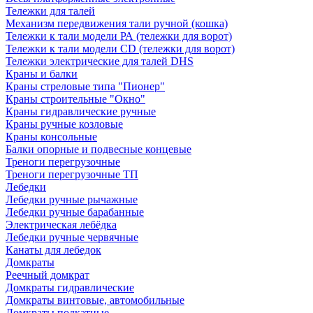
Тележки для талей
Механизм передвижения тали ручной (кошка)
Тележки к тали модели РА (тележки для ворот)
Тележки к тали модели CD (тележки для ворот)
Тележки электрические для талей DHS
Краны и балки
Краны стреловые типа "Пионер"
Краны строительные "Окно"
Краны гидравлические ручные
Краны ручные козловые
Краны консольные
Балки опорные и подвесные концевые
Треноги перегрузочные
Треноги перегрузочные ТП
Лебедки
Лебедки ручные рычажные
Лебедки ручные барабанные
Электрическая лебёдка
Лебедки ручные червячные
Канаты для лебедок
Домкраты
Реечный домкрат
Домкраты гидравлические
Домкраты винтовые, автомобильные
Домкраты подкатные