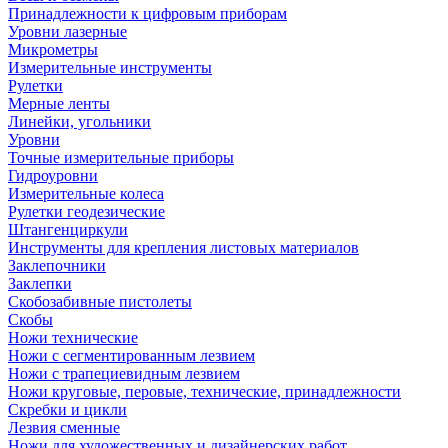
Принадлежности к цифровым приборам
Уровни лазерные
Микрометры
Измерительные инструменты
Рулетки
Мерные ленты
Линейки, угольники
Уровни
Точные измерительные приборы
Гидроуровни
Измерительные колеса
Рулетки геодезические
Штангенциркули
Инструменты для крепления листовых материалов
Заклепочники
Заклепки
Скобозабивные пистолеты
Скобы
Ножи технические
Ножи с сегментированным лезвием
Ножи с трапециевидным лезвием
Ножи круговые, перовые, технические, принадлежности
Скребки и цикли
Лезвия сменные
Ножи для художественных и дизайнерских работ