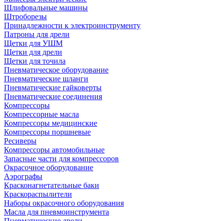
Шлифовальные машины
Штроборезы
Принадлежности к электроинструменту
Патроны для дрели
Щетки для УШМ
Щетки для дрели
Щетки для точила
Пневматическое оборудование
Пневматические шланги
Пневматические гайковерты
Пневматические соединения
Компрессоры
Компрессорные масла
Компрессоры медицинские
Компрессоры поршневые
Ресиверы
Компрессоры автомобильные
Запасные части для компрессоров
Окрасочное оборудование
Аэрографы
Красконагнетательные баки
Краскораспылители
Наборы окрасочного оборудования
Масла для пневмоинструмента
Пневматические дрели