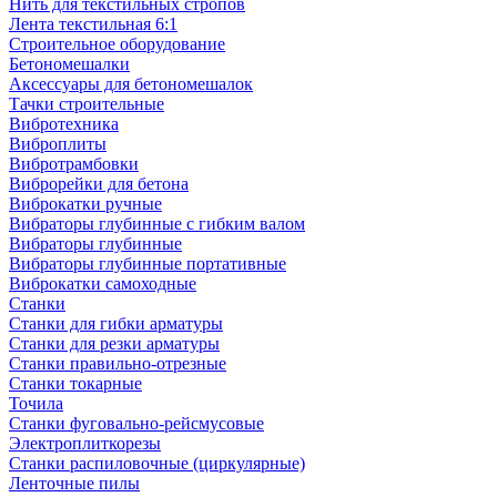
Нить для текстильных стропов
Лента текстильная 6:1
Строительное оборудование
Бетономешалки
Аксессуары для бетономешалок
Тачки строительные
Вибротехника
Виброплиты
Вибротрамбовки
Виброрейки для бетона
Виброкатки ручные
Вибраторы глубинные с гибким валом
Вибраторы глубинные
Вибраторы глубинные портативные
Виброкатки самоходные
Станки
Станки для гибки арматуры
Станки для резки арматуры
Станки правильно-отрезные
Станки токарные
Точила
Станки фуговально-рейсмусовые
Электроплиткорезы
Станки распиловочные (циркулярные)
Ленточные пилы