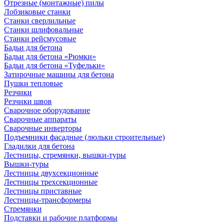
Отрезные (монтажные) пилы
Лобзиковые станки
Станки сверлильные
Станки шлифовальные
Станки рейсмусовые
Бадьи для бетона
Бадьи для бетона «Рюмки»
Бадьи для бетона «Туфельки»
Затирочные машины для бетона
Пушки тепловые
Резчики
Резчики швов
Сварочное оборудование
Сварочные аппараты
Сварочные инверторы
Подъемники фасадные (люльки строительные)
Гладилки для бетона
Лестницы, стремянки, вышки-туры
Вышки-туры
Лестницы двухсекционные
Лестницы трехсекционные
Лестницы приставные
Лестницы-трансформеры
Стремянки
Подставки и рабочие платформы