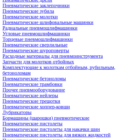
Пневматические заклепочники
Пневматические зубила
Пневматические молотки
Пневматические шлифовальные машинки
Радиальные пневмошлифмашинки
Угловые пневмошлифмашинки
Торцевые пневмошлифмашинки
Пневматические сверлильные
Пневматические шуроповерты
Расходные материалы для пневмоинструмента
Запчасти для молотков отбойных
Комплектующие к молоткам отбойным, рубильным,
бетоноломам
Пневматические бетоноломы
Пневматические трамбовки
Прочее пневмооборудование
Пневматические нейлеры
Пневматические трещотки
Пневматические хоппер-ковши
Лубрикаторы
Бормашины (шарошки) пневмотические
Пневматические пистолеты
Пневматические пистолеты для накачки шин
Пневматические пистолеты для вязких жидкостей