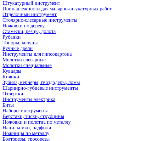
Штукатурный инструмент
Принадлежности для малярно-штукатурных работ
Отделочный инструмент
Столярно-слесарные инструменты
Ножовки по дереву
Стамески, резцы, долота
Рубанки
Топоры, колуны
Ручные дрели
Инструменты для гипсокартона
Молотки слесарные
Молотки специальные
Кувалды
Киянки
Зубила, кернеры, гвоздодеры, ломы
Шарнирно-губцевые инструменты
Отвертки
Инструменты электрика
Биты
Наборы инструмента
Верстаки, тиски, струбцины
Ножовки и полотна по металлу
Напильники, надфили
Ножницы по металлу
Болторезы, тросорезы