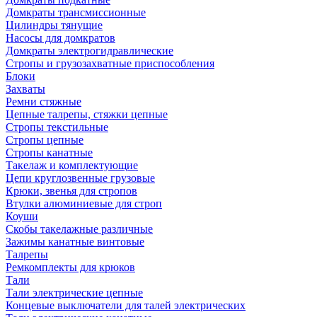
Домкраты трансмиссионные
Цилиндры тянущие
Насосы для домкратов
Домкраты электрогидравлические
Стропы и грузозахватные приспособления
Блоки
Захваты
Ремни стяжные
Цепные талрепы, стяжки цепные
Стропы текстильные
Стропы цепные
Стропы канатные
Такелаж и комплектующие
Цепи круглозвенные грузовые
Крюки, звенья для стропов
Втулки алюминиевые для строп
Коуши
Скобы такелажные различные
Зажимы канатные винтовые
Талрепы
Ремкомплекты для крюков
Тали
Тали электрические цепные
Концевые выключатели для талей электрических