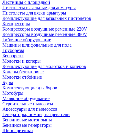
Лестницы с площадкой
Пистолеты вязальные для арматуры
Пистолеты для вязки арматуры
Комплектующие для вязальных пистолетов
Компрессоры
Компрессоры воздушные ременные 220V
Компрессоры воздушные ременные 380V
Гибочное оборудование
Машины шлифовальные для пола
Труборезы
Бензорезы
Молотки и коперы
Комплектующие для молотков и коперов
Коперы бензиновые
Молотки отбойные
Буры
Комплектующие для буров
Мотобуры
Малярное обрудование
Строительные пылесосы
Аксессуары для пылесосов
Генераторы, помпы, нагреватели
Бензиновые мотопомпы
Бензиновые генераторы
Швонарезчики