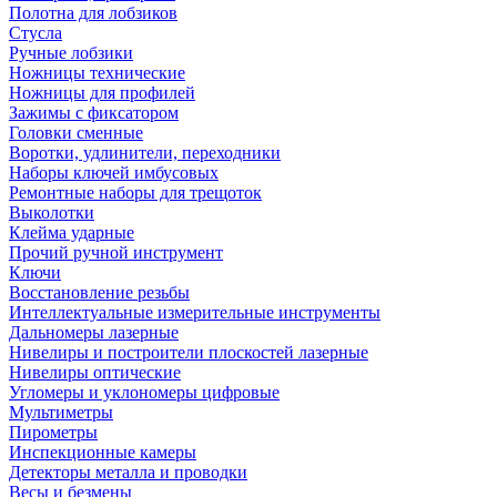
Полотна для лобзиков
Стусла
Ручные лобзики
Ножницы технические
Ножницы для профилей
Зажимы с фиксатором
Головки сменные
Воротки, удлинители, переходники
Наборы ключей имбусовых
Ремонтные наборы для трещоток
Выколотки
Клейма ударные
Прочий ручной инструмент
Ключи
Восстановление резьбы
Интеллектуальные измерительные инструменты
Дальномеры лазерные
Нивелиры и построители плоскостей лазерные
Нивелиры оптические
Угломеры и уклономеры цифровые
Мультиметры
Пирометры
Инспекционные камеры
Детекторы металла и проводки
Весы и безмены