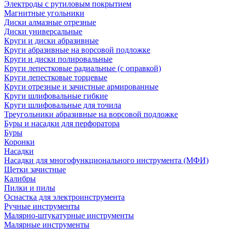
Электроды с рутиловым покрытием
Магнитные угольники
Диски алмазные отрезные
Диски универсальные
Круги и диски абразивные
Круги абразивные на ворсовой подложке
Круги и диски полировальные
Круги лепестковые радиальные (с оправкой)
Круги лепестковые торцевые
Круги отрезные и зачистные армированные
Круги шлифовальные гибкие
Круги шлифовальные для точила
Треугольники абразивные на ворсовой подложке
Буры и насадки для перфоратора
Буры
Коронки
Насадки
Насадки для многофункционального инструмента (МФИ)
Щетки зачистные
Калибры
Пилки и пилы
Оснастка для электроинструмента
Ручные инструменты
Малярно-штукатурные инструменты
Малярные инструменты