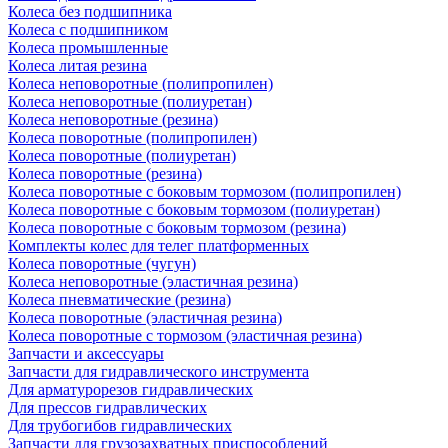
Колеса без подшипника
Колеса с подшипником
Колеса промышленные
Колеса литая резина
Колеса неповоротные (полипропилен)
Колеса неповоротные (полиуретан)
Колеса неповоротные (резина)
Колеса поворотные (полипропилен)
Колеса поворотные (полиуретан)
Колеса поворотные (резина)
Колеса поворотные c боковым тормозом (полипропилен)
Колеса поворотные c боковым тормозом (полиуретан)
Колеса поворотные c боковым тормозом (резина)
Комплекты колес для телег платформенных
Колеса поворотные (чугун)
Колеса неповоротные (эластичная резина)
Колеса пневматические (резина)
Колеса поворотные (эластичная резина)
Колеса поворотные c тормозом (эластичная резина)
Запчасти и аксессуары
Запчасти для гидравлического инструмента
Для арматурорезов гидравлических
Для прессов гидравлических
Для трубогибов гидравлических
Запчасти для грузозахватных приспособлений