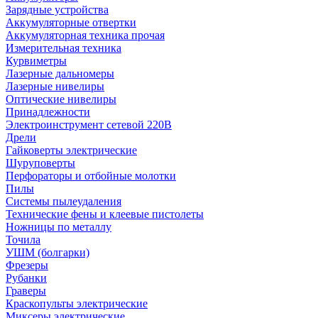
Зарядные устройства
Аккумуляторные отвертки
Аккумуляторная техника прочая
Измерительная техника
Курвиметры
Лазерные дальномеры
Лазерные нивелиры
Оптические нивелиры
Принадлежности
Электроинструмент сетевой 220В
Дрели
Гайковерты электрические
Шуруповерты
Перфораторы и отбойные молотки
Пилы
Системы пылеудаления
Технические фены и клеевые пистолеты
Ножницы по металлу
Точила
УШМ (болгарки)
Фрезеры
Рубанки
Граверы
Краскопульты электрические
Миксеры электрические