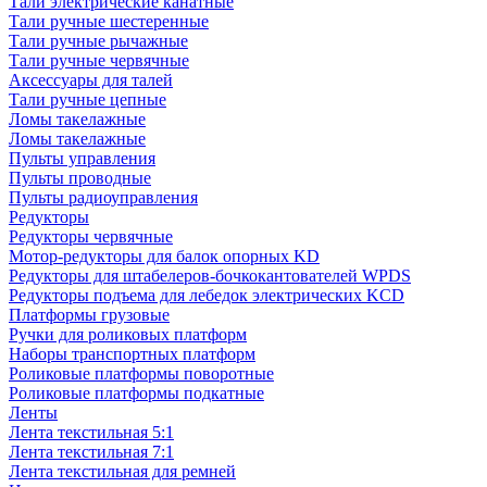
Тали электрические канатные
Тали ручные шестеренные
Тали ручные рычажные
Тали ручные червячные
Аксессуары для талей
Тали ручные цепные
Ломы такелажные
Ломы такелажные
Пульты управления
Пульты проводные
Пульты радиоуправления
Редукторы
Редукторы червячные
Мотор-редукторы для балок опорных KD
Редукторы для штабелеров-бочкокантователей WPDS
Редукторы подъема для лебедок электрических KCD
Платформы грузовые
Ручки для роликовых платформ
Наборы транспортных платформ
Роликовые платформы поворотные
Роликовые платформы подкатные
Ленты
Лента текстильная 5:1
Лента текстильная 7:1
Лента текстильная для ремней