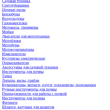
Садовая техника
Снегоуборщики
Цепные пилы
Бензобуры
Воздуходувы
Газонокосилки
Мотокосы, триммеры
Мойки
Двигатели для мототехники
Мотоблоки
Мотобуры
Мотокультиваторы
Измельчители
Кусторезы электрические
Опрыскиватели
Аксессуары для садовой техники
Инструменты для почвы
Тачки
Лопаты, вилы, грабли
Культиваторы, мотыги, плуги, плоскорезы, полольники
Ручные инструменты для почвы
Принадлежности для работы с почвой
Инструменты для полива
Фитинги
Шланги, катушки для шлангов