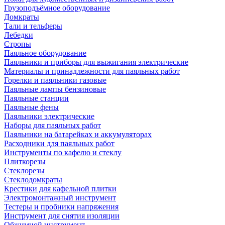
Грузоподъёмное оборудование
Домкраты
Тали и тельферы
Лебедки
Стропы
Паяльное оборудование
Паяльники и приборы для выжигания электрические
Материалы и принадлежности для паяльных работ
Горелки и паяльники газовые
Паяльные лампы бензиновые
Паяльные станции
Паяльные фены
Паяльники электрические
Наборы для паяльных работ
Паяльники на батарейках и аккумуляторах
Расходники для паяльных работ
Инструменты по кафелю и стеклу
Плиткорезы
Стеклорезы
Стеклодомкраты
Крестики для кафельной плитки
Электромонтажный инструмент
Тестеры и пробники напряжения
Инструмент для снятия изоляции
Обжимной инструмент