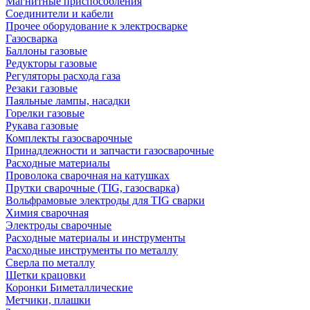
Магнитные приспособления
Соединители и кабели
Прочее оборудование к электросварке
Газосварка
Баллоны газовые
Редукторы газовые
Регуляторы расхода газа
Резаки газовые
Паяльные лампы, насадки
Горелки газовые
Рукава газовые
Комплекты газосварочные
Принадлежности и запчасти газосварочные
Расходные материалы
Проволока сварочная на катушках
Прутки сварочные (TIG, газосварка)
Вольфрамовые электроды для TIG сварки
Химия сварочная
Электроды сварочные
Расходные материалы и инструменты
Расходные инструменты по металлу
Сверла по металлу
Щетки крацовки
Коронки Биметаллические
Метчики, плашки