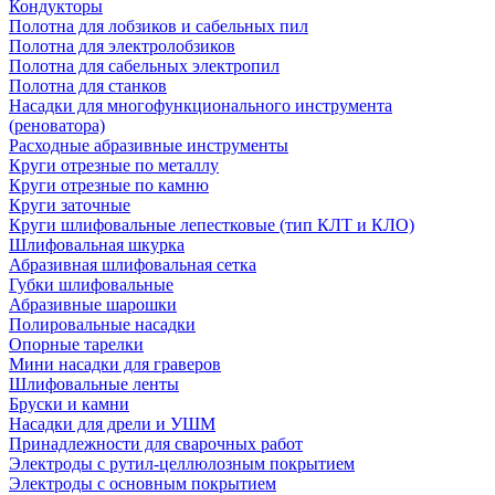
Кондукторы
Полотна для лобзиков и сабельных пил
Полотна для электролобзиков
Полотна для сабельных электропил
Полотна для станков
Насадки для многофункционального инструмента
(реноватора)
Расходные абразивные инструменты
Круги отрезные по металлу
Круги отрезные по камню
Круги заточные
Круги шлифовальные лепестковые (тип КЛТ и КЛО)
Шлифовальная шкурка
Абразивная шлифовальная сетка
Губки шлифовальные
Абразивные шарошки
Полировальные насадки
Опорные тарелки
Мини насадки для граверов
Шлифовальные ленты
Бруски и камни
Насадки для дрели и УШМ
Принадлежности для сварочных работ
Электроды с рутил-целлюлозным покрытием
Электроды с основным покрытием