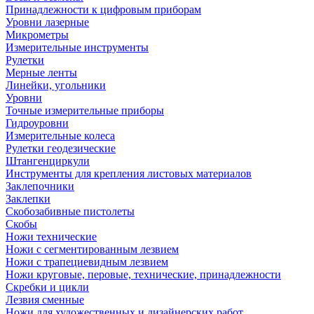
Принадлежности к цифровым приборам
Уровни лазерные
Микрометры
Измерительные инструменты
Рулетки
Мерные ленты
Линейки, угольники
Уровни
Точные измерительные приборы
Гидроуровни
Измерительные колеса
Рулетки геодезические
Штангенциркули
Инструменты для крепления листовых материалов
Заклепочники
Заклепки
Скобозабивные пистолеты
Скобы
Ножи технические
Ножи с сегментированным лезвием
Ножи с трапециевидным лезвием
Ножи круговые, перовые, технические, принадлежности
Скребки и цикли
Лезвия сменные
Ножи для художественных и дизайнерских работ