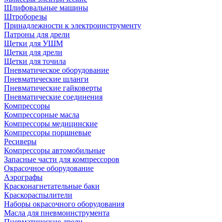
Шлифовальные машины
Штроборезы
Принадлежности к электроинструменту
Патроны для дрели
Щетки для УШМ
Щетки для дрели
Щетки для точила
Пневматическое оборудование
Пневматические шланги
Пневматические гайковерты
Пневматические соединения
Компрессоры
Компрессорные масла
Компрессоры медицинские
Компрессоры поршневые
Ресиверы
Компрессоры автомобильные
Запасные части для компрессоров
Окрасочное оборудование
Аэрографы
Красконагнетательные баки
Краскораспылители
Наборы окрасочного оборудования
Масла для пневмоинструмента
Пневматические дрели