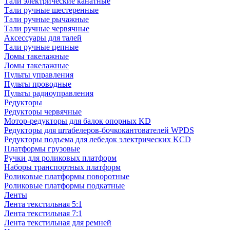
Тали электрические канатные
Тали ручные шестеренные
Тали ручные рычажные
Тали ручные червячные
Аксессуары для талей
Тали ручные цепные
Ломы такелажные
Ломы такелажные
Пульты управления
Пульты проводные
Пульты радиоуправления
Редукторы
Редукторы червячные
Мотор-редукторы для балок опорных KD
Редукторы для штабелеров-бочкокантователей WPDS
Редукторы подъема для лебедок электрических KCD
Платформы грузовые
Ручки для роликовых платформ
Наборы транспортных платформ
Роликовые платформы поворотные
Роликовые платформы подкатные
Ленты
Лента текстильная 5:1
Лента текстильная 7:1
Лента текстильная для ремней