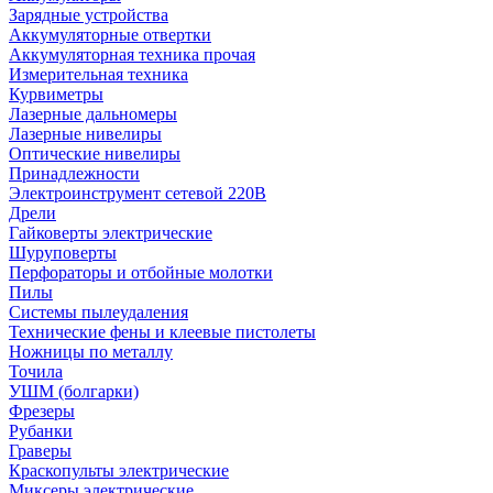
Зарядные устройства
Аккумуляторные отвертки
Аккумуляторная техника прочая
Измерительная техника
Курвиметры
Лазерные дальномеры
Лазерные нивелиры
Оптические нивелиры
Принадлежности
Электроинструмент сетевой 220В
Дрели
Гайковерты электрические
Шуруповерты
Перфораторы и отбойные молотки
Пилы
Системы пылеудаления
Технические фены и клеевые пистолеты
Ножницы по металлу
Точила
УШМ (болгарки)
Фрезеры
Рубанки
Граверы
Краскопульты электрические
Миксеры электрические