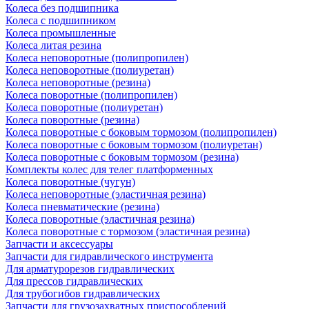
Колеса без подшипника
Колеса с подшипником
Колеса промышленные
Колеса литая резина
Колеса неповоротные (полипропилен)
Колеса неповоротные (полиуретан)
Колеса неповоротные (резина)
Колеса поворотные (полипропилен)
Колеса поворотные (полиуретан)
Колеса поворотные (резина)
Колеса поворотные c боковым тормозом (полипропилен)
Колеса поворотные c боковым тормозом (полиуретан)
Колеса поворотные c боковым тормозом (резина)
Комплекты колес для телег платформенных
Колеса поворотные (чугун)
Колеса неповоротные (эластичная резина)
Колеса пневматические (резина)
Колеса поворотные (эластичная резина)
Колеса поворотные c тормозом (эластичная резина)
Запчасти и аксессуары
Запчасти для гидравлического инструмента
Для арматурорезов гидравлических
Для прессов гидравлических
Для трубогибов гидравлических
Запчасти для грузозахватных приспособлений