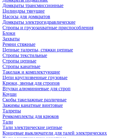
Домкраты трансмиссионные
Цилиндры тянущие
Насосы для домкратов
Домкраты электрогидравлические
Стропы и грузозахватные приспособления
Блоки
Захваты
Ремни стяжные
Цепные талрепы, стяжки цепные
Стропы текстильные
Стропы цепные
Стропы канатные
Такелаж и комплектующие
Цепи круглозвенные грузовые
Крюки, звенья для стропов
Втулки алюминиевые для строп
Коуши
Скобы такелажные различные
Зажимы канатные винтовые
Талрепы
Ремкомплекты для крюков
Тали
Тали электрические цепные
Концевые выключатели для талей электрических