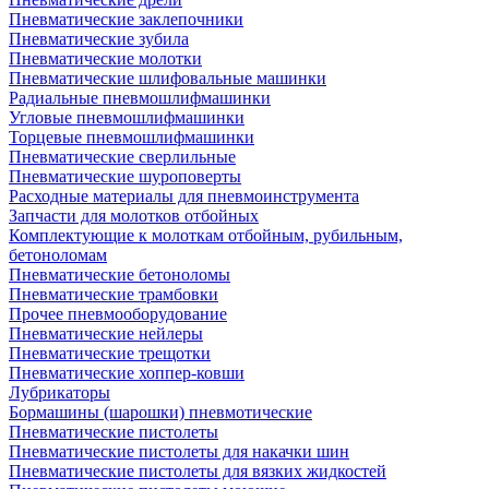
Пневматические заклепочники
Пневматические зубила
Пневматические молотки
Пневматические шлифовальные машинки
Радиальные пневмошлифмашинки
Угловые пневмошлифмашинки
Торцевые пневмошлифмашинки
Пневматические сверлильные
Пневматические шуроповерты
Расходные материалы для пневмоинструмента
Запчасти для молотков отбойных
Комплектующие к молоткам отбойным, рубильным,
бетоноломам
Пневматические бетоноломы
Пневматические трамбовки
Прочее пневмооборудование
Пневматические нейлеры
Пневматические трещотки
Пневматические хоппер-ковши
Лубрикаторы
Бормашины (шарошки) пневмотические
Пневматические пистолеты
Пневматические пистолеты для накачки шин
Пневматические пистолеты для вязких жидкостей