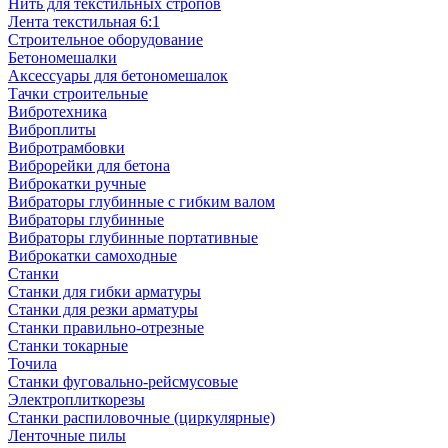
Нить для текстильных стропов
Лента текстильная 6:1
Строительное оборудование
Бетономешалки
Аксессуары для бетономешалок
Тачки строительные
Вибротехника
Виброплиты
Вибротрамбовки
Виброрейки для бетона
Виброкатки ручные
Вибраторы глубинные с гибким валом
Вибраторы глубинные
Вибраторы глубинные портативные
Виброкатки самоходные
Станки
Станки для гибки арматуры
Станки для резки арматуры
Станки правильно-отрезные
Станки токарные
Точила
Станки фуговально-рейсмусовые
Электроплиткорезы
Станки распиловочные (циркулярные)
Ленточные пилы