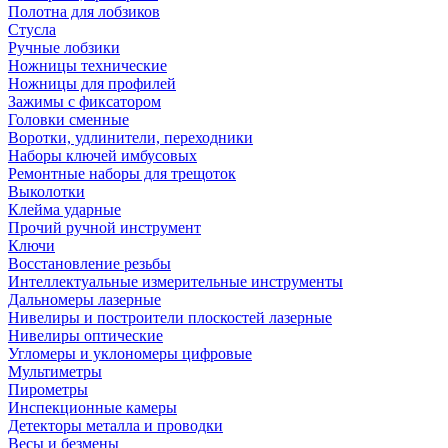
Полотна для лобзиков
Стусла
Ручные лобзики
Ножницы технические
Ножницы для профилей
Зажимы с фиксатором
Головки сменные
Воротки, удлинители, переходники
Наборы ключей имбусовых
Ремонтные наборы для трещоток
Выколотки
Клейма ударные
Прочий ручной инструмент
Ключи
Восстановление резьбы
Интеллектуальные измерительные инструменты
Дальномеры лазерные
Нивелиры и построители плоскостей лазерные
Нивелиры оптические
Угломеры и уклономеры цифровые
Мультиметры
Пирометры
Инспекционные камеры
Детекторы металла и проводки
Весы и безмены