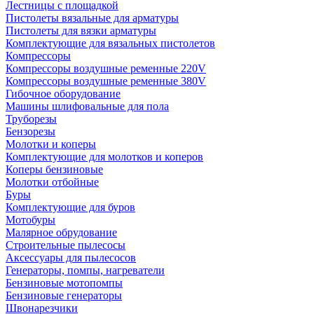
Лестницы с площадкой
Пистолеты вязальные для арматуры
Пистолеты для вязки арматуры
Комплектующие для вязальных пистолетов
Компрессоры
Компрессоры воздушные ременные 220V
Компрессоры воздушные ременные 380V
Гибочное оборудование
Машины шлифовальные для пола
Труборезы
Бензорезы
Молотки и коперы
Комплектующие для молотков и коперов
Коперы бензиновые
Молотки отбойные
Буры
Комплектующие для буров
Мотобуры
Малярное обрудование
Строительные пылесосы
Аксессуары для пылесосов
Генераторы, помпы, нагреватели
Бензиновые мотопомпы
Бензиновые генераторы
Швонарезчики