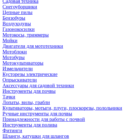
Садовая техника
Снегоуборщики
Цепные пилы
Бензобуры
Воздуходувы
Газонокосилки
Мотокосы, триммеры
Мойки
Двигатели для мототехники
Мотоблоки
Мотобуры
Мотокультиваторы
Измельчители
Кусторезы электрические
Опрыскиватели
Аксессуары для садовой техники
Инструменты для почвы
Тачки
Лопаты, вилы, грабли
Культиваторы, мотыги, плуги, плоскорезы, полольники
Ручные инструменты для почвы
Принадлежности для работы с почвой
Инструменты для полива
Фитинги
Шланги, катушки для шлангов