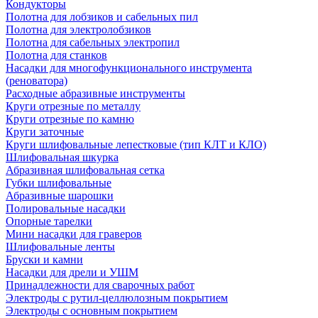
Кондукторы
Полотна для лобзиков и сабельных пил
Полотна для электролобзиков
Полотна для сабельных электропил
Полотна для станков
Насадки для многофункционального инструмента
(реноватора)
Расходные абразивные инструменты
Круги отрезные по металлу
Круги отрезные по камню
Круги заточные
Круги шлифовальные лепестковые (тип КЛТ и КЛО)
Шлифовальная шкурка
Абразивная шлифовальная сетка
Губки шлифовальные
Абразивные шарошки
Полировальные насадки
Опорные тарелки
Мини насадки для граверов
Шлифовальные ленты
Бруски и камни
Насадки для дрели и УШМ
Принадлежности для сварочных работ
Электроды с рутил-целлюлозным покрытием
Электроды с основным покрытием