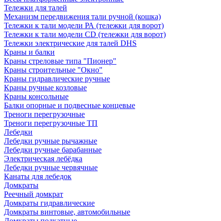
Тележки для талей
Механизм передвижения тали ручной (кошка)
Тележки к тали модели РА (тележки для ворот)
Тележки к тали модели CD (тележки для ворот)
Тележки электрические для талей DHS
Краны и балки
Краны стреловые типа "Пионер"
Краны строительные "Окно"
Краны гидравлические ручные
Краны ручные козловые
Краны консольные
Балки опорные и подвесные концевые
Треноги перегрузочные
Треноги перегрузочные ТП
Лебедки
Лебедки ручные рычажные
Лебедки ручные барабанные
Электрическая лебёдка
Лебедки ручные червячные
Канаты для лебедок
Домкраты
Реечный домкрат
Домкраты гидравлические
Домкраты винтовые, автомобильные
Домкраты подкатные