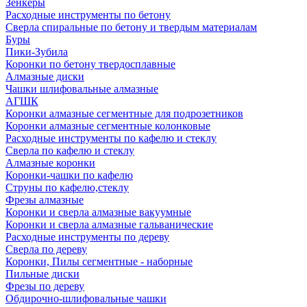
Зенкеры
Расходные инструменты по бетону
Сверла спиральные по бетону и твердым материалам
Буры
Пики-Зубила
Коронки по бетону твердосплавные
Алмазные диски
Чашки шлифовальные алмазные
АГШК
Коронки алмазные сегментные для подрозетников
Коронки алмазные сегментные колонковые
Расходные инструменты по кафелю и стеклу
Сверла по кафелю и стеклу
Алмазные коронки
Коронки-чашки по кафелю
Струны по кафелю,стеклу
Фрезы алмазные
Коронки и сверла алмазные вакуумные
Коронки и сверла алмазные гальванические
Расходные инструменты по дереву
Сверла по дереву
Коронки, Пилы сегментные - наборные
Пильные диски
Фрезы по дереву
Обдирочно-шлифовальные чашки