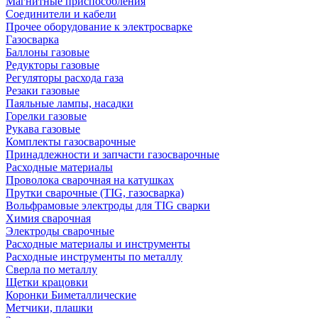
Магнитные приспособления
Соединители и кабели
Прочее оборудование к электросварке
Газосварка
Баллоны газовые
Редукторы газовые
Регуляторы расхода газа
Резаки газовые
Паяльные лампы, насадки
Горелки газовые
Рукава газовые
Комплекты газосварочные
Принадлежности и запчасти газосварочные
Расходные материалы
Проволока сварочная на катушках
Прутки сварочные (TIG, газосварка)
Вольфрамовые электроды для TIG сварки
Химия сварочная
Электроды сварочные
Расходные материалы и инструменты
Расходные инструменты по металлу
Сверла по металлу
Щетки крацовки
Коронки Биметаллические
Метчики, плашки