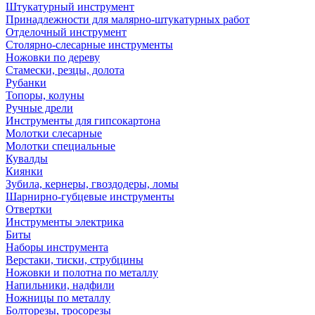
Штукатурный инструмент
Принадлежности для малярно-штукатурных работ
Отделочный инструмент
Столярно-слесарные инструменты
Ножовки по дереву
Стамески, резцы, долота
Рубанки
Топоры, колуны
Ручные дрели
Инструменты для гипсокартона
Молотки слесарные
Молотки специальные
Кувалды
Киянки
Зубила, кернеры, гвоздодеры, ломы
Шарнирно-губцевые инструменты
Отвертки
Инструменты электрика
Биты
Наборы инструмента
Верстаки, тиски, струбцины
Ножовки и полотна по металлу
Напильники, надфили
Ножницы по металлу
Болторезы, тросорезы