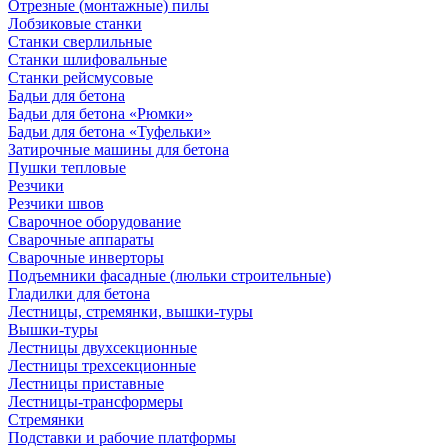
Отрезные (монтажные) пилы
Лобзиковые станки
Станки сверлильные
Станки шлифовальные
Станки рейсмусовые
Бадьи для бетона
Бадьи для бетона «Рюмки»
Бадьи для бетона «Туфельки»
Затирочные машины для бетона
Пушки тепловые
Резчики
Резчики швов
Сварочное оборудование
Сварочные аппараты
Сварочные инверторы
Подъемники фасадные (люльки строительные)
Гладилки для бетона
Лестницы, стремянки, вышки-туры
Вышки-туры
Лестницы двухсекционные
Лестницы трехсекционные
Лестницы приставные
Лестницы-трансформеры
Стремянки
Подставки и рабочие платформы