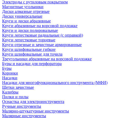
Электроды с рутиловым покрытием
Магнитные угольники
Диски алмазные отрезные
Диски универсальные
Круги и диски абразивные
Круги абразивные на ворсовой подложке
Круги и диски полировальные
Круги лепестковые радиальные (с оправкой)
Круги лепестковые торцевые
Круги отрезные и зачистные армированные
Круги шлифовальные гибкие
Круги шлифовальные для точила
Треугольники абразивные на ворсовой подложке
Буры и насадки для перфоратора
Буры
Коронки
Насадки
Насадки для многофункционального инструмента (МФИ)
Щетки зачистные
Калибры
Пилки и пилы
Оснастка для электроинструмента
Ручные инструменты
Малярно-штукатурные инструменты
Малярные инструменты