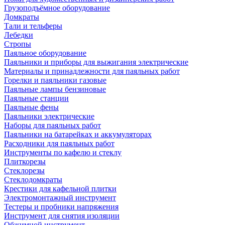
Грузоподъёмное оборудование
Домкраты
Тали и тельферы
Лебедки
Стропы
Паяльное оборудование
Паяльники и приборы для выжигания электрические
Материалы и принадлежности для паяльных работ
Горелки и паяльники газовые
Паяльные лампы бензиновые
Паяльные станции
Паяльные фены
Паяльники электрические
Наборы для паяльных работ
Паяльники на батарейках и аккумуляторах
Расходники для паяльных работ
Инструменты по кафелю и стеклу
Плиткорезы
Стеклорезы
Стеклодомкраты
Крестики для кафельной плитки
Электромонтажный инструмент
Тестеры и пробники напряжения
Инструмент для снятия изоляции
Обжимной инструмент