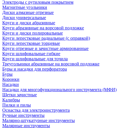
Электроды с рутиловым покрытием
Магнитные угольники
Диски алмазные отрезные
Диски универсальные
Круги и диски абразивные
Круги абразивные на ворсовой подложке
Круги и диски полировальные
Круги лепестковые радиальные (с оправкой)
Круги лепестковые торцевые
Круги отрезные и зачистные армированные
Круги шлифовальные гибкие
Круги шлифовальные для точила
Треугольники абразивные на ворсовой подложке
Буры и насадки для перфоратора
Буры
Коронки
Насадки
Насадки для многофункционального инструмента (МФИ)
Щетки зачистные
Калибры
Пилки и пилы
Оснастка для электроинструмента
Ручные инструменты
Малярно-штукатурные инструменты
Малярные инструменты