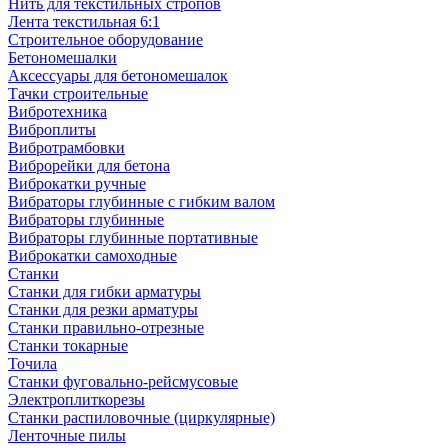
Нить для текстильных стропов
Лента текстильная 6:1
Строительное оборудование
Бетономешалки
Аксессуары для бетономешалок
Тачки строительные
Вибротехника
Виброплиты
Вибротрамбовки
Виброрейки для бетона
Виброкатки ручные
Вибраторы глубинные с гибким валом
Вибраторы глубинные
Вибраторы глубинные портативные
Виброкатки самоходные
Станки
Станки для гибки арматуры
Станки для резки арматуры
Станки правильно-отрезные
Станки токарные
Точила
Станки фуговально-рейсмусовые
Электроплиткорезы
Станки распиловочные (циркулярные)
Ленточные пилы