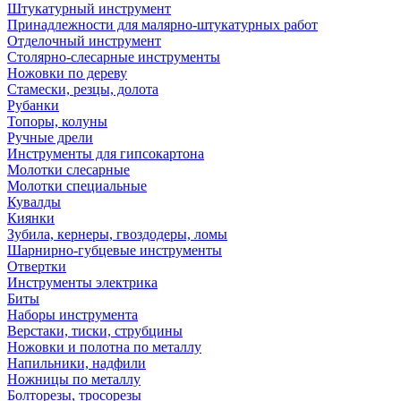
Штукатурный инструмент
Принадлежности для малярно-штукатурных работ
Отделочный инструмент
Столярно-слесарные инструменты
Ножовки по дереву
Стамески, резцы, долота
Рубанки
Топоры, колуны
Ручные дрели
Инструменты для гипсокартона
Молотки слесарные
Молотки специальные
Кувалды
Киянки
Зубила, кернеры, гвоздодеры, ломы
Шарнирно-губцевые инструменты
Отвертки
Инструменты электрика
Биты
Наборы инструмента
Верстаки, тиски, струбцины
Ножовки и полотна по металлу
Напильники, надфили
Ножницы по металлу
Болторезы, тросорезы