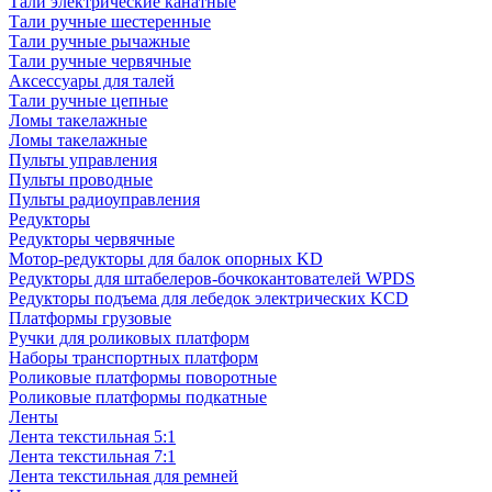
Тали электрические канатные
Тали ручные шестеренные
Тали ручные рычажные
Тали ручные червячные
Аксессуары для талей
Тали ручные цепные
Ломы такелажные
Ломы такелажные
Пульты управления
Пульты проводные
Пульты радиоуправления
Редукторы
Редукторы червячные
Мотор-редукторы для балок опорных KD
Редукторы для штабелеров-бочкокантователей WPDS
Редукторы подъема для лебедок электрических KCD
Платформы грузовые
Ручки для роликовых платформ
Наборы транспортных платформ
Роликовые платформы поворотные
Роликовые платформы подкатные
Ленты
Лента текстильная 5:1
Лента текстильная 7:1
Лента текстильная для ремней