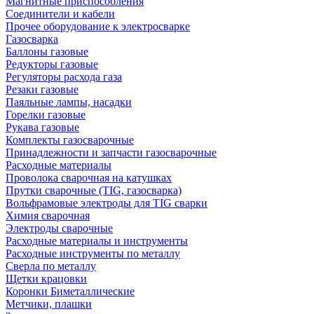
Магнитные приспособления
Соединители и кабели
Прочее оборудование к электросварке
Газосварка
Баллоны газовые
Редукторы газовые
Регуляторы расхода газа
Резаки газовые
Паяльные лампы, насадки
Горелки газовые
Рукава газовые
Комплекты газосварочные
Принадлежности и запчасти газосварочные
Расходные материалы
Проволока сварочная на катушках
Прутки сварочные (TIG, газосварка)
Вольфрамовые электроды для TIG сварки
Химия сварочная
Электроды сварочные
Расходные материалы и инструменты
Расходные инструменты по металлу
Сверла по металлу
Щетки крацовки
Коронки Биметаллические
Метчики, плашки