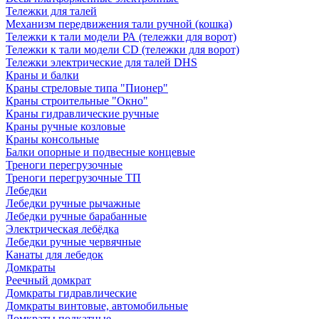
Тележки для талей
Механизм передвижения тали ручной (кошка)
Тележки к тали модели РА (тележки для ворот)
Тележки к тали модели CD (тележки для ворот)
Тележки электрические для талей DHS
Краны и балки
Краны стреловые типа "Пионер"
Краны строительные "Окно"
Краны гидравлические ручные
Краны ручные козловые
Краны консольные
Балки опорные и подвесные концевые
Треноги перегрузочные
Треноги перегрузочные ТП
Лебедки
Лебедки ручные рычажные
Лебедки ручные барабанные
Электрическая лебёдка
Лебедки ручные червячные
Канаты для лебедок
Домкраты
Реечный домкрат
Домкраты гидравлические
Домкраты винтовые, автомобильные
Домкраты подкатные