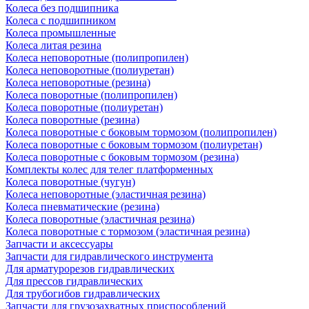
Колеса без подшипника
Колеса с подшипником
Колеса промышленные
Колеса литая резина
Колеса неповоротные (полипропилен)
Колеса неповоротные (полиуретан)
Колеса неповоротные (резина)
Колеса поворотные (полипропилен)
Колеса поворотные (полиуретан)
Колеса поворотные (резина)
Колеса поворотные c боковым тормозом (полипропилен)
Колеса поворотные c боковым тормозом (полиуретан)
Колеса поворотные c боковым тормозом (резина)
Комплекты колес для телег платформенных
Колеса поворотные (чугун)
Колеса неповоротные (эластичная резина)
Колеса пневматические (резина)
Колеса поворотные (эластичная резина)
Колеса поворотные c тормозом (эластичная резина)
Запчасти и аксессуары
Запчасти для гидравлического инструмента
Для арматурорезов гидравлических
Для прессов гидравлических
Для трубогибов гидравлических
Запчасти для грузозахватных приспособлений