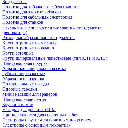
Кондукторы
Полотна для лобзиков и сабельных пил
Полотна для электролобзиков
Полотна для сабельных электропил
Полотна для станков
Насадки для многофункционального инструмента
(реноватора)
Расходные абразивные инструменты
Круги отрезные по металлу
Круги отрезные по камню
Круги заточные
Круги шлифовальные лепестковые (тип КЛТ и КЛО)
Шлифовальная шкурка
Абразивная шлифовальная сетка
Губки шлифовальные
Абразивные шарошки
Полировальные насадки
Опорные тарелки
Мини насадки для граверов
Шлифовальные ленты
Бруски и камни
Насадки для дрели и УШМ
Принадлежности для сварочных работ
Электроды с рутил-целлюлозным покрытием
Электроды с основным покрытием