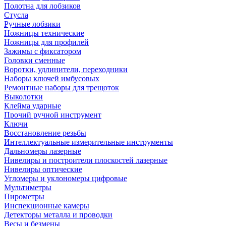
Полотна для лобзиков
Стусла
Ручные лобзики
Ножницы технические
Ножницы для профилей
Зажимы с фиксатором
Головки сменные
Воротки, удлинители, переходники
Наборы ключей имбусовых
Ремонтные наборы для трещоток
Выколотки
Клейма ударные
Прочий ручной инструмент
Ключи
Восстановление резьбы
Интеллектуальные измерительные инструменты
Дальномеры лазерные
Нивелиры и построители плоскостей лазерные
Нивелиры оптические
Угломеры и уклономеры цифровые
Мультиметры
Пирометры
Инспекционные камеры
Детекторы металла и проводки
Весы и безмены