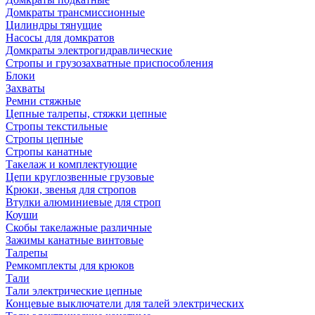
Домкраты трансмиссионные
Цилиндры тянущие
Насосы для домкратов
Домкраты электрогидравлические
Стропы и грузозахватные приспособления
Блоки
Захваты
Ремни стяжные
Цепные талрепы, стяжки цепные
Стропы текстильные
Стропы цепные
Стропы канатные
Такелаж и комплектующие
Цепи круглозвенные грузовые
Крюки, звенья для стропов
Втулки алюминиевые для строп
Коуши
Скобы такелажные различные
Зажимы канатные винтовые
Талрепы
Ремкомплекты для крюков
Тали
Тали электрические цепные
Концевые выключатели для талей электрических