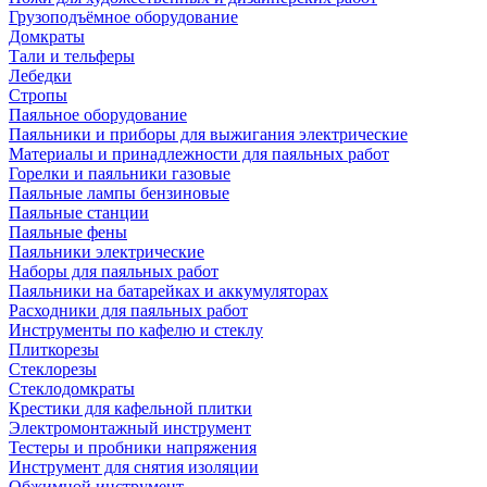
Грузоподъёмное оборудование
Домкраты
Тали и тельферы
Лебедки
Стропы
Паяльное оборудование
Паяльники и приборы для выжигания электрические
Материалы и принадлежности для паяльных работ
Горелки и паяльники газовые
Паяльные лампы бензиновые
Паяльные станции
Паяльные фены
Паяльники электрические
Наборы для паяльных работ
Паяльники на батарейках и аккумуляторах
Расходники для паяльных работ
Инструменты по кафелю и стеклу
Плиткорезы
Стеклорезы
Стеклодомкраты
Крестики для кафельной плитки
Электромонтажный инструмент
Тестеры и пробники напряжения
Инструмент для снятия изоляции
Обжимной инструмент