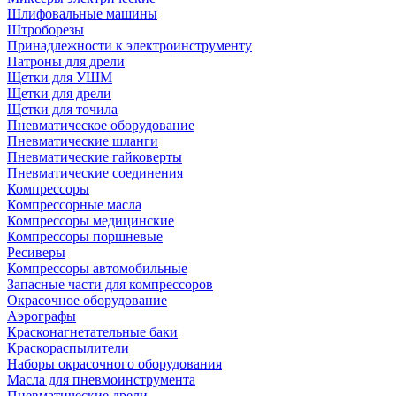
Шлифовальные машины
Штроборезы
Принадлежности к электроинструменту
Патроны для дрели
Щетки для УШМ
Щетки для дрели
Щетки для точила
Пневматическое оборудование
Пневматические шланги
Пневматические гайковерты
Пневматические соединения
Компрессоры
Компрессорные масла
Компрессоры медицинские
Компрессоры поршневые
Ресиверы
Компрессоры автомобильные
Запасные части для компрессоров
Окрасочное оборудование
Аэрографы
Красконагнетательные баки
Краскораспылители
Наборы окрасочного оборудования
Масла для пневмоинструмента
Пневматические дрели