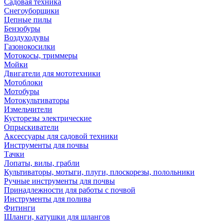
Садовая техника
Снегоуборщики
Цепные пилы
Бензобуры
Воздуходувы
Газонокосилки
Мотокосы, триммеры
Мойки
Двигатели для мототехники
Мотоблоки
Мотобуры
Мотокультиваторы
Измельчители
Кусторезы электрические
Опрыскиватели
Аксессуары для садовой техники
Инструменты для почвы
Тачки
Лопаты, вилы, грабли
Культиваторы, мотыги, плуги, плоскорезы, полольники
Ручные инструменты для почвы
Принадлежности для работы с почвой
Инструменты для полива
Фитинги
Шланги, катушки для шлангов