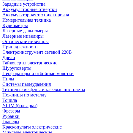
Зарядные устройства
Аккумуляторные отвертки
Аккумуляторная техника прочая
Измерительная техника
Курвиметры
Лазерные дальномеры
Лазерные нивелиры
Оптические нивелиры
Принадлежности
Электроинструмент сетевой 220В
Дрели
Гайковерты электрические
Шуруповерты
Перфораторы и отбойные молотки
Пилы
Системы пылеудаления
Технические фены и клеевые пистолеты
Ножницы по металлу
Точила
УШМ (болгарки)
Фрезеры
Рубанки
Граверы
Краскопульты электрические
Миксеры электрические