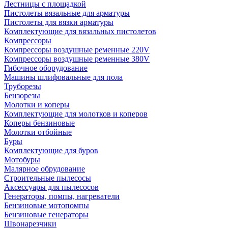
Лестницы с площадкой
Пистолеты вязальные для арматуры
Пистолеты для вязки арматуры
Комплектующие для вязальных пистолетов
Компрессоры
Компрессоры воздушные ременные 220V
Компрессоры воздушные ременные 380V
Гибочное оборудование
Машины шлифовальные для пола
Труборезы
Бензорезы
Молотки и коперы
Комплектующие для молотков и коперов
Коперы бензиновые
Молотки отбойные
Буры
Комплектующие для буров
Мотобуры
Малярное обрудование
Строительные пылесосы
Аксессуары для пылесосов
Генераторы, помпы, нагреватели
Бензиновые мотопомпы
Бензиновые генераторы
Швонарезчики