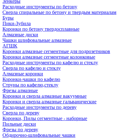
Зенкеры
Расходные инструменты по бетону
Сверла спиральные по бетону и твердым материалам
Буры
Пики-Зубила
Коронки по бетону твердосплавные
Алмазные диски
Чашки шлифовальные алмазные
АГШК
Коронки алмазные сегментные для подрозетников
Коронки алмазные сегментные колонковые
Расходные инструменты по кафелю и стеклу
Сверла по кафелю и стеклу
Алмазные коронки
Коронки-чашки по кафелю
Струны по кафелю,стеклу
Фрезы алмазные
Коронки и сверла алмазные вакуумные
Коронки и сверла алмазные гальванические
Расходные инструменты по дереву
Сверла по дереву
Коронки, Пилы сегментные - наборные
Пильные диски
Фрезы по дереву
Обдирочно-шлифовальные чашки