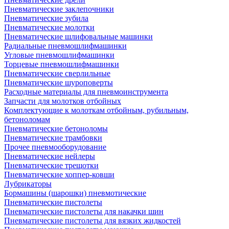
Пневматические заклепочники
Пневматические зубила
Пневматические молотки
Пневматические шлифовальные машинки
Радиальные пневмошлифмашинки
Угловые пневмошлифмашинки
Торцевые пневмошлифмашинки
Пневматические сверлильные
Пневматические шуроповерты
Расходные материалы для пневмоинструмента
Запчасти для молотков отбойных
Комплектующие к молоткам отбойным, рубильным,
бетоноломам
Пневматические бетоноломы
Пневматические трамбовки
Прочее пневмооборудование
Пневматические нейлеры
Пневматические трещотки
Пневматические хоппер-ковши
Лубрикаторы
Бормашины (шарошки) пневмотические
Пневматические пистолеты
Пневматические пистолеты для накачки шин
Пневматические пистолеты для вязких жидкостей