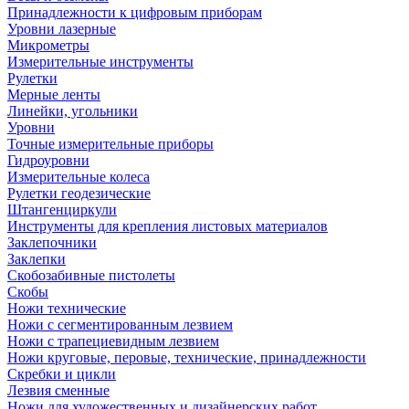
Принадлежности к цифровым приборам
Уровни лазерные
Микрометры
Измерительные инструменты
Рулетки
Мерные ленты
Линейки, угольники
Уровни
Точные измерительные приборы
Гидроуровни
Измерительные колеса
Рулетки геодезические
Штангенциркули
Инструменты для крепления листовых материалов
Заклепочники
Заклепки
Скобозабивные пистолеты
Скобы
Ножи технические
Ножи с сегментированным лезвием
Ножи с трапециевидным лезвием
Ножи круговые, перовые, технические, принадлежности
Скребки и цикли
Лезвия сменные
Ножи для художественных и дизайнерских работ