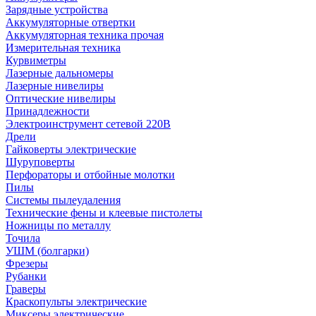
Зарядные устройства
Аккумуляторные отвертки
Аккумуляторная техника прочая
Измерительная техника
Курвиметры
Лазерные дальномеры
Лазерные нивелиры
Оптические нивелиры
Принадлежности
Электроинструмент сетевой 220В
Дрели
Гайковерты электрические
Шуруповерты
Перфораторы и отбойные молотки
Пилы
Системы пылеудаления
Технические фены и клеевые пистолеты
Ножницы по металлу
Точила
УШМ (болгарки)
Фрезеры
Рубанки
Граверы
Краскопульты электрические
Миксеры электрические