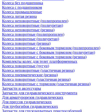
Колеса без подшипника
Колеса с подшипником
Колеса промышленные
Колеса литая резина
Колеса неповоротные (полипропилен)
Колеса неповоротные (полиуретан)
Колеса неповоротные (резина)
Колеса поворотные (полипропилен)
Колеса поворотные (полиуретан)
Колеса поворотные (резина)
Колеса поворотные c боковым тормозом (полипропилен)
Колеса поворотные c боковым тормозом (полиуретан)
Колеса поворотные c боковым тормозом (резина)
Комплекты колес для телег платформенных
Колеса поворотные (чугун)
Колеса неповоротные (эластичная резина)
Колеса пневматические (резина)
Колеса поворотные (эластичная резина)
Колеса поворотные c тормозом (эластичная резина)
Запчасти и аксессуары
Запчасти для гидравлического инструмента
Для арматурорезов гидравлических
Для прессов гидравлических
Для трубогибов гидравлических
Запчасти для грузозахватных приспособлений