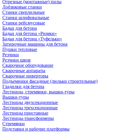
Отрезные (монтажные) пилы
Лобзиковые станки
Станки сверлильные
Станки шлифовальные
Станки рейсмусовые
Бадьи для бетона
Бадьи для бетона «Рюмки»
Бадьи для бетона «Туфельки»
Затирочные машины для бетона
Пушки тепловые
Резчики
Резчики швов
Сварочное оборудование
Сварочные аппараты
Сварочные инверторы
Подъемники фасадные (люльки строительные)
Гладилки для бетона
Лестницы, стремянки, вышки-туры
Вышки-туры
Лестницы двухсекционные
Лестницы трехсекционные
Лестницы приставные
Лестницы-трансформеры
Стремянки
Подставки и рабочие платформы