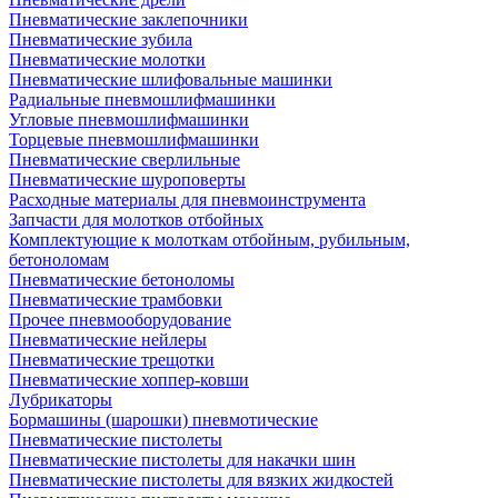
Пневматические заклепочники
Пневматические зубила
Пневматические молотки
Пневматические шлифовальные машинки
Радиальные пневмошлифмашинки
Угловые пневмошлифмашинки
Торцевые пневмошлифмашинки
Пневматические сверлильные
Пневматические шуроповерты
Расходные материалы для пневмоинструмента
Запчасти для молотков отбойных
Комплектующие к молоткам отбойным, рубильным,
бетоноломам
Пневматические бетоноломы
Пневматические трамбовки
Прочее пневмооборудование
Пневматические нейлеры
Пневматические трещотки
Пневматические хоппер-ковши
Лубрикаторы
Бормашины (шарошки) пневмотические
Пневматические пистолеты
Пневматические пистолеты для накачки шин
Пневматические пистолеты для вязких жидкостей