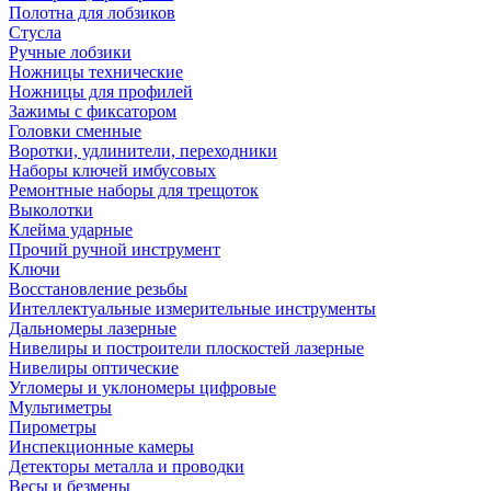
Полотна для лобзиков
Стусла
Ручные лобзики
Ножницы технические
Ножницы для профилей
Зажимы с фиксатором
Головки сменные
Воротки, удлинители, переходники
Наборы ключей имбусовых
Ремонтные наборы для трещоток
Выколотки
Клейма ударные
Прочий ручной инструмент
Ключи
Восстановление резьбы
Интеллектуальные измерительные инструменты
Дальномеры лазерные
Нивелиры и построители плоскостей лазерные
Нивелиры оптические
Угломеры и уклономеры цифровые
Мультиметры
Пирометры
Инспекционные камеры
Детекторы металла и проводки
Весы и безмены