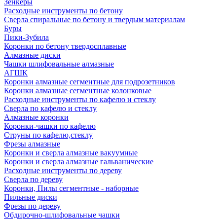
Зенкеры
Расходные инструменты по бетону
Сверла спиральные по бетону и твердым материалам
Буры
Пики-Зубила
Коронки по бетону твердосплавные
Алмазные диски
Чашки шлифовальные алмазные
АГШК
Коронки алмазные сегментные для подрозетников
Коронки алмазные сегментные колонковые
Расходные инструменты по кафелю и стеклу
Сверла по кафелю и стеклу
Алмазные коронки
Коронки-чашки по кафелю
Струны по кафелю,стеклу
Фрезы алмазные
Коронки и сверла алмазные вакуумные
Коронки и сверла алмазные гальванические
Расходные инструменты по дереву
Сверла по дереву
Коронки, Пилы сегментные - наборные
Пильные диски
Фрезы по дереву
Обдирочно-шлифовальные чашки