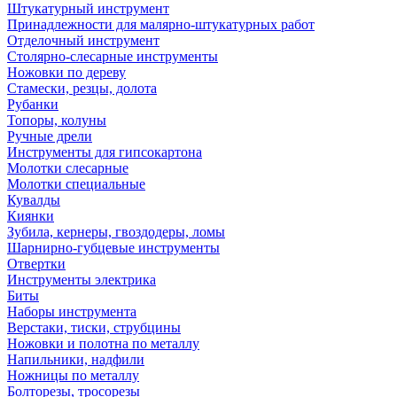
Штукатурный инструмент
Принадлежности для малярно-штукатурных работ
Отделочный инструмент
Столярно-слесарные инструменты
Ножовки по дереву
Стамески, резцы, долота
Рубанки
Топоры, колуны
Ручные дрели
Инструменты для гипсокартона
Молотки слесарные
Молотки специальные
Кувалды
Киянки
Зубила, кернеры, гвоздодеры, ломы
Шарнирно-губцевые инструменты
Отвертки
Инструменты электрика
Биты
Наборы инструмента
Верстаки, тиски, струбцины
Ножовки и полотна по металлу
Напильники, надфили
Ножницы по металлу
Болторезы, тросорезы