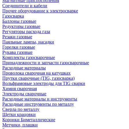
Магнитные приспособления
Соединители и кабели
Прочее оборудование к электросварке
Газосварка
Баллоны газовые
Редукторы газовые
Регуляторы расхода газа
Резаки газовые
Паяльные лампы, насадки
Горелки газовые
Рукава газовые
Комплекты газосварочные
Принадлежности и запчасти газосварочные
Расходные материалы
Проволока сварочная на катушках
Прутки сварочные (TIG, газосварка)
Вольфрамовые электроды для TIG сварки
Химия сварочная
Электроды сварочные
Расходные материалы и инструменты
Расходные инструменты по металлу
Сверла по металлу
Щетки крацовки
Коронки Биметаллические
Метчики, плашки