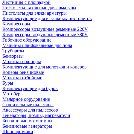
Лестницы с площадкой
Пистолеты вязальные для арматуры
Пистолеты для вязки арматуры
Комплектующие для вязальных пистолетов
Компрессоры
Компрессоры воздушные ременные 220V
Компрессоры воздушные ременные 380V
Гибочное оборудование
Машины шлифовальные для пола
Труборезы
Бензорезы
Молотки и коперы
Комплектующие для молотков и коперов
Коперы бензиновые
Молотки отбойные
Буры
Комплектующие для буров
Мотобуры
Малярное обрудование
Строительные пылесосы
Аксессуары для пылесосов
Генераторы, помпы, нагреватели
Бензиновые мотопомпы
Бензиновые генераторы
Швонарезчики