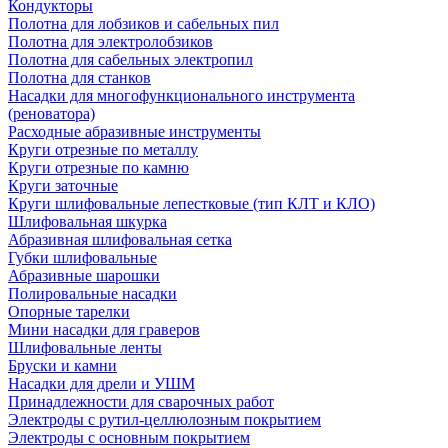
Кондукторы
Полотна для лобзиков и сабельных пил
Полотна для электролобзиков
Полотна для сабельных электропил
Полотна для станков
Насадки для многофункционального инструмента
(реноватора)
Расходные абразивные инструменты
Круги отрезные по металлу
Круги отрезные по камню
Круги заточные
Круги шлифовальные лепестковые (тип КЛТ и КЛО)
Шлифовальная шкурка
Абразивная шлифовальная сетка
Губки шлифовальные
Абразивные шарошки
Полировальные насадки
Опорные тарелки
Мини насадки для граверов
Шлифовальные ленты
Бруски и камни
Насадки для дрели и УШМ
Принадлежности для сварочных работ
Электроды с рутил-целлюлозным покрытием
Электроды с основным покрытием