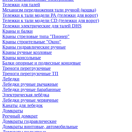
Тележки для талей
Механизм передвижения тали ручной (кошка)
Тележки к тали модели РА (тележки для ворот)
Тележки к тали модели CD (тележки для ворот)
Тележки электрические для талей DHS
Краны и балки
Краны стреловые типа "Пионер"
Краны строительные "Окно"
Краны гидравлические ручные
Краны ручные козловые
Краны консольные
Балки опорные и подвесные концевые
Треноги перегрузочные
Треноги перегрузочные ТП
Лебедки
Лебедки ручные рычажные
Лебедки ручные барабанные
Электрическая лебёдка
Лебедки ручные червячные
Канаты для лебедок
Домкраты
Реечный домкрат
Домкраты гидравлические
Домкраты винтовые, автомобильные
Домкраты подкатные