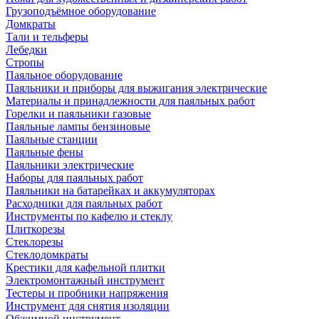
Грузоподъёмное оборудование
Домкраты
Тали и тельферы
Лебедки
Стропы
Паяльное оборудование
Паяльники и приборы для выжигания электрические
Материалы и принадлежности для паяльных работ
Горелки и паяльники газовые
Паяльные лампы бензиновые
Паяльные станции
Паяльные фены
Паяльники электрические
Наборы для паяльных работ
Паяльники на батарейках и аккумуляторах
Расходники для паяльных работ
Инструменты по кафелю и стеклу
Плиткорезы
Стеклорезы
Стеклодомкраты
Крестики для кафельной плитки
Электромонтажный инструмент
Тестеры и пробники напряжения
Инструмент для снятия изоляции
Обжимной инструмент