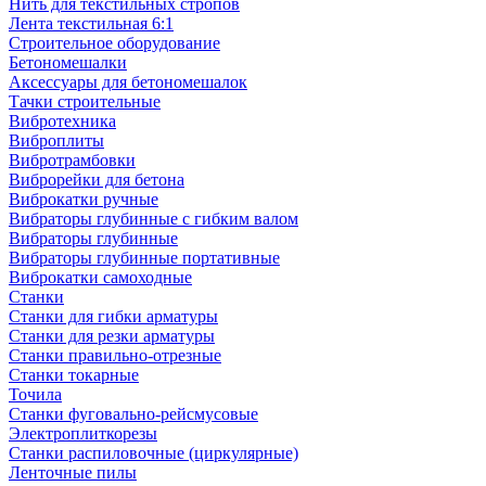
Нить для текстильных стропов
Лента текстильная 6:1
Строительное оборудование
Бетономешалки
Аксессуары для бетономешалок
Тачки строительные
Вибротехника
Виброплиты
Вибротрамбовки
Виброрейки для бетона
Виброкатки ручные
Вибраторы глубинные с гибким валом
Вибраторы глубинные
Вибраторы глубинные портативные
Виброкатки самоходные
Станки
Станки для гибки арматуры
Станки для резки арматуры
Станки правильно-отрезные
Станки токарные
Точила
Станки фуговально-рейсмусовые
Электроплиткорезы
Станки распиловочные (циркулярные)
Ленточные пилы