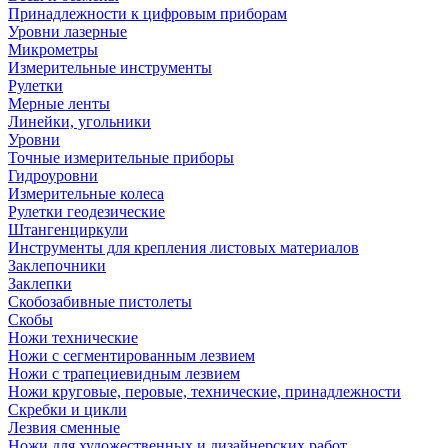
Принадлежности к цифровым приборам
Уровни лазерные
Микрометры
Измерительные инструменты
Рулетки
Мерные ленты
Линейки, угольники
Уровни
Точные измерительные приборы
Гидроуровни
Измерительные колеса
Рулетки геодезические
Штангенциркули
Инструменты для крепления листовых материалов
Заклепочники
Заклепки
Скобозабивные пистолеты
Скобы
Ножи технические
Ножи с сегментированным лезвием
Ножи с трапециевидным лезвием
Ножи круговые, перовые, технические, принадлежности
Скребки и цикли
Лезвия сменные
Ножи для художественных и дизайнерских работ