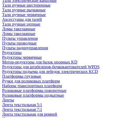
Тали электрические канатные
Тали ручные шестеренные
Тали ручные рычажные
Тали ручные червячные
Аксессуары для талей
Тали ручные цепные
Ломы такелажные
Ломы такелажные
Пульты управления
Пульты проводные
Пульты радиоуправления
Редукторы
Редукторы червячные
Мотор-редукторы для балок опорных KD
Редукторы для штабелеров-бочкокантователей WPDS
Редукторы подъема для лебедок электрических KCD
Платформы грузовые
Ручки для роликовых платформ
Наборы транспортных платформ
Роликовые платформы поворотные
Роликовые платформы подкатные
Ленты
Лента текстильная 5:1
Лента текстильная 7:1
Лента текстильная для ремней