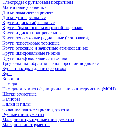
Электроды с рутиловым покрытием
Магнитные угольники
Диски алмазные отрезные
Диски универсальные
Круги и диски абразивные
Круги абразивные на ворсовой подложке
Круги и диски полировальные
Круги лепестковые радиальные (с оправкой)
Круги лепестковые торцевые
Круги отрезные и зачистные армированные
Круги шлифовальные гибкие
Круги шлифовальные для точила
Треугольники абразивные на ворсовой подложке
Буры и насадки для перфоратора
Буры
Коронки
Насадки
Насадки для многофункционального инструмента (МФИ)
Щетки зачистные
Калибры
Пилки и пилы
Оснастка для электроинструмента
Ручные инструменты
Малярно-штукатурные инструменты
Малярные инструменты