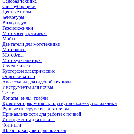
Садовая техника
Снегоуборщики
Цепные пилы
Бензобуры
Воздуходувы
Газонокосилки
Мотокосы, триммеры
Мойки
Двигатели для мототехники
Мотоблоки
Мотобуры
Мотокультиваторы
Измельчители
Кусторезы электрические
Опрыскиватели
Аксессуары для садовой техники
Инструменты для почвы
Тачки
Лопаты, вилы, грабли
Культиваторы, мотыги, плуги, плоскорезы, полольники
Ручные инструменты для почвы
Принадлежности для работы с почвой
Инструменты для полива
Фитинги
Шланги, катушки для шлангов