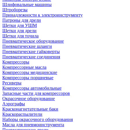
Шлифовальные машины
Штроборезы
Принадлежности к электроинструменту
Патроны для дрели
Щетки для УШМ
Щетки для дрели
Щетки для точила
Пневматическое оборудование
Пневматические шланги
Пневматические гайковерты
Пневматические соединения
Компрессоры
Компрессорные масла
Компрессоры медицинские
Компрессоры поршневые
Ресиверы
Компрессоры автомобильные
Запасные части для компрессоров
Окрасочное оборудование
Аэрографы
Красконагнетательные баки
Краскораспылители
Наборы окрасочного оборудования
Масла для пневмоинструмента
Пневматические дрели