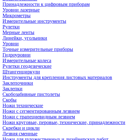
Принадлежности к цифровым приборам
Уровни лазерные
Микрометры
Измерительные инструменты
Рулетки
Мерные ленты
Линейки, угольники
Уровни
Точные измерительные приборы
Гидроуровни
Измерительные колеса
Рулетки геодезические
Штангенциркули
Инструменты для крепления листовых материалов
Заклепочники
Заклепки
Скобозабивные пистолеты
Скобы
Ножи технические
Ножи с сегментированным лезвием
Ножи с трапециевидным лезвием
Ножи круговые, перовые, технические, принадлежности
Скребки и цикли
Лезвия сменные
Ножи для художественных и дизайнерских работ