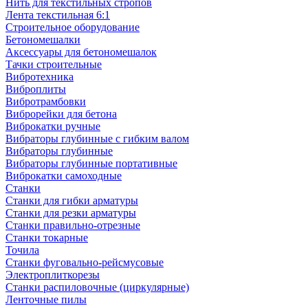
Нить для текстильных стропов
Лента текстильная 6:1
Строительное оборудование
Бетономешалки
Аксессуары для бетономешалок
Тачки строительные
Вибротехника
Виброплиты
Вибротрамбовки
Виброрейки для бетона
Виброкатки ручные
Вибраторы глубинные с гибким валом
Вибраторы глубинные
Вибраторы глубинные портативные
Виброкатки самоходные
Станки
Станки для гибки арматуры
Станки для резки арматуры
Станки правильно-отрезные
Станки токарные
Точила
Станки фуговально-рейсмусовые
Электроплиткорезы
Станки распиловочные (циркулярные)
Ленточные пилы