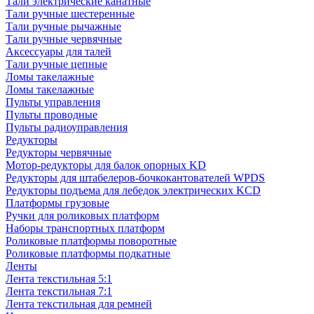
Тали электрические канатные
Тали ручные шестеренные
Тали ручные рычажные
Тали ручные червячные
Аксессуары для талей
Тали ручные цепные
Ломы такелажные
Ломы такелажные
Пульты управления
Пульты проводные
Пульты радиоуправления
Редукторы
Редукторы червячные
Мотор-редукторы для балок опорных KD
Редукторы для штабелеров-бочкокантователей WPDS
Редукторы подъема для лебедок электрических KCD
Платформы грузовые
Ручки для роликовых платформ
Наборы транспортных платформ
Роликовые платформы поворотные
Роликовые платформы подкатные
Ленты
Лента текстильная 5:1
Лента текстильная 7:1
Лента текстильная для ремней