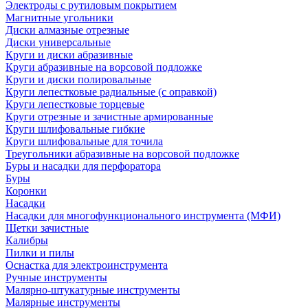
Электроды с рутиловым покрытием
Магнитные угольники
Диски алмазные отрезные
Диски универсальные
Круги и диски абразивные
Круги абразивные на ворсовой подложке
Круги и диски полировальные
Круги лепестковые радиальные (с оправкой)
Круги лепестковые торцевые
Круги отрезные и зачистные армированные
Круги шлифовальные гибкие
Круги шлифовальные для точила
Треугольники абразивные на ворсовой подложке
Буры и насадки для перфоратора
Буры
Коронки
Насадки
Насадки для многофункционального инструмента (МФИ)
Щетки зачистные
Калибры
Пилки и пилы
Оснастка для электроинструмента
Ручные инструменты
Малярно-штукатурные инструменты
Малярные инструменты