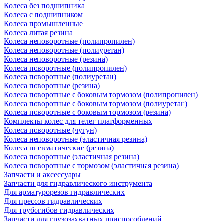
Колеса без подшипника
Колеса с подшипником
Колеса промышленные
Колеса литая резина
Колеса неповоротные (полипропилен)
Колеса неповоротные (полиуретан)
Колеса неповоротные (резина)
Колеса поворотные (полипропилен)
Колеса поворотные (полиуретан)
Колеса поворотные (резина)
Колеса поворотные c боковым тормозом (полипропилен)
Колеса поворотные c боковым тормозом (полиуретан)
Колеса поворотные c боковым тормозом (резина)
Комплекты колес для телег платформенных
Колеса поворотные (чугун)
Колеса неповоротные (эластичная резина)
Колеса пневматические (резина)
Колеса поворотные (эластичная резина)
Колеса поворотные c тормозом (эластичная резина)
Запчасти и аксессуары
Запчасти для гидравлического инструмента
Для арматурорезов гидравлических
Для прессов гидравлических
Для трубогибов гидравлических
Запчасти для грузозахватных приспособлений