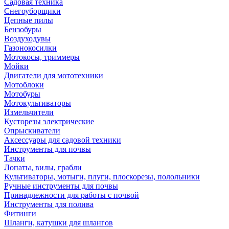
Садовая техника
Снегоуборщики
Цепные пилы
Бензобуры
Воздуходувы
Газонокосилки
Мотокосы, триммеры
Мойки
Двигатели для мототехники
Мотоблоки
Мотобуры
Мотокультиваторы
Измельчители
Кусторезы электрические
Опрыскиватели
Аксессуары для садовой техники
Инструменты для почвы
Тачки
Лопаты, вилы, грабли
Культиваторы, мотыги, плуги, плоскорезы, полольники
Ручные инструменты для почвы
Принадлежности для работы с почвой
Инструменты для полива
Фитинги
Шланги, катушки для шлангов