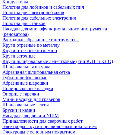
Кондукторы
Полотна для лобзиков и сабельных пил
Полотна для электролобзиков
Полотна для сабельных электропил
Полотна для станков
Насадки для многофункционального инструмента
(реноватора)
Расходные абразивные инструменты
Круги отрезные по металлу
Круги отрезные по камню
Круги заточные
Круги шлифовальные лепестковые (тип КЛТ и КЛО)
Шлифовальная шкурка
Абразивная шлифовальная сетка
Губки шлифовальные
Абразивные шарошки
Полировальные насадки
Опорные тарелки
Мини насадки для граверов
Шлифовальные ленты
Бруски и камни
Насадки для дрели и УШМ
Принадлежности для сварочных работ
Электроды с рутил-целлюлозным покрытием
Электроды с основным покрытием