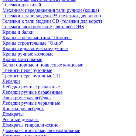
Тележки для талей
Механизм передвижения тали ручной (кошка)
Тележки к тали модели РА (тележки для ворот)
Тележки к тали модели CD (тележки для ворот)
Тележки электрические для талей DHS
Краны и балки
Краны стреловые типа "Пионер"
Краны строительные "Окно"
Краны гидравлические ручные
Краны ручные козловые
Краны консольные
Балки опорные и подвесные концевые
Треноги перегрузочные
Треноги перегрузочные ТП
Лебедки
Лебедки ручные рычажные
Лебедки ручные барабанные
Электрическая лебёдка
Лебедки ручные червячные
Канаты для лебедок
Домкраты
Реечный домкрат
Домкраты гидравлические
Домкраты винтовые, автомобильные
Домкраты подкатные