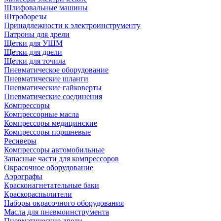
Шлифовальные машины
Штроборезы
Принадлежности к электроинструменту
Патроны для дрели
Щетки для УШМ
Щетки для дрели
Щетки для точила
Пневматическое оборудование
Пневматические шланги
Пневматические гайковерты
Пневматические соединения
Компрессоры
Компрессорные масла
Компрессоры медицинские
Компрессоры поршневые
Ресиверы
Компрессоры автомобильные
Запасные части для компрессоров
Окрасочное оборудование
Аэрографы
Красконагнетательные баки
Краскораспылители
Наборы окрасочного оборудования
Масла для пневмоинструмента
Пневматические дрели