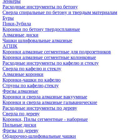
Зенкеры
Расходные инструменты по бетону
Сверла спиральные по бетону и твердым материалам
Буры
Пики-Зубила
Коронки по бетону твердосплавные
Алмазные диски
Чашки шлифовальные алмазные
АГШК
Коронки алмазные сегментные для подрозетников
Коронки алмазные сегментные колонковые
Расходные инструменты по кафелю и стеклу
Сверла по кафелю и стеклу
Алмазные коронки
Коронки-чашки по кафелю
Струны по кафелю,стеклу
Фрезы алмазные
Коронки и сверла алмазные вакуумные
Коронки и сверла алмазные гальванические
Расходные инструменты по дереву
Сверла по дереву
Коронки, Пилы сегментные - наборные
Пильные диски
Фрезы по дереву
Обдирочно-шлифовальные чашки