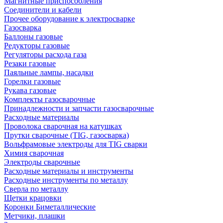
Магнитные приспособления
Соединители и кабели
Прочее оборудование к электросварке
Газосварка
Баллоны газовые
Редукторы газовые
Регуляторы расхода газа
Резаки газовые
Паяльные лампы, насадки
Горелки газовые
Рукава газовые
Комплекты газосварочные
Принадлежности и запчасти газосварочные
Расходные материалы
Проволока сварочная на катушках
Прутки сварочные (TIG, газосварка)
Вольфрамовые электроды для TIG сварки
Химия сварочная
Электроды сварочные
Расходные материалы и инструменты
Расходные инструменты по металлу
Сверла по металлу
Щетки крацовки
Коронки Биметаллические
Метчики, плашки