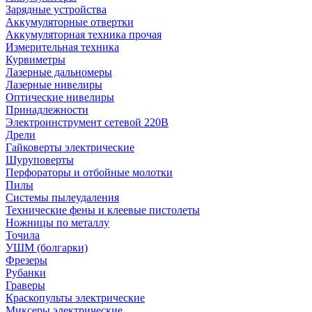
Зарядные устройства
Аккумуляторные отвертки
Аккумуляторная техника прочая
Измерительная техника
Курвиметры
Лазерные дальномеры
Лазерные нивелиры
Оптические нивелиры
Принадлежности
Электроинструмент сетевой 220В
Дрели
Гайковерты электрические
Шуруповерты
Перфораторы и отбойные молотки
Пилы
Системы пылеудаления
Технические фены и клеевые пистолеты
Ножницы по металлу
Точила
УШМ (болгарки)
Фрезеры
Рубанки
Граверы
Краскопульты электрические
Миксеры электрические