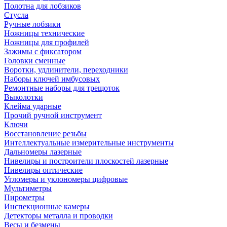
Полотна для лобзиков
Стусла
Ручные лобзики
Ножницы технические
Ножницы для профилей
Зажимы с фиксатором
Головки сменные
Воротки, удлинители, переходники
Наборы ключей имбусовых
Ремонтные наборы для трещоток
Выколотки
Клейма ударные
Прочий ручной инструмент
Ключи
Восстановление резьбы
Интеллектуальные измерительные инструменты
Дальномеры лазерные
Нивелиры и построители плоскостей лазерные
Нивелиры оптические
Угломеры и уклономеры цифровые
Мультиметры
Пирометры
Инспекционные камеры
Детекторы металла и проводки
Весы и безмены