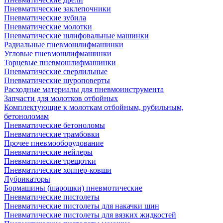
Пневматические заклепочники
Пневматические зубила
Пневматические молотки
Пневматические шлифовальные машинки
Радиальные пневмошлифмашинки
Угловые пневмошлифмашинки
Торцевые пневмошлифмашинки
Пневматические сверлильные
Пневматические шуроповерты
Расходные материалы для пневмоинструмента
Запчасти для молотков отбойных
Комплектующие к молоткам отбойным, рубильным,
бетоноломам
Пневматические бетоноломы
Пневматические трамбовки
Прочее пневмооборудование
Пневматические нейлеры
Пневматические трещотки
Пневматические хоппер-ковши
Лубрикаторы
Бормашины (шарошки) пневмотические
Пневматические пистолеты
Пневматические пистолеты для накачки шин
Пневматические пистолеты для вязких жидкостей