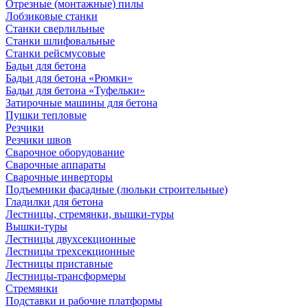
Отрезные (монтажные) пилы
Лобзиковые станки
Станки сверлильные
Станки шлифовальные
Станки рейсмусовые
Бадьи для бетона
Бадьи для бетона «Рюмки»
Бадьи для бетона «Туфельки»
Затирочные машины для бетона
Пушки тепловые
Резчики
Резчики швов
Сварочное оборудование
Сварочные аппараты
Сварочные инверторы
Подъемники фасадные (люльки строительные)
Гладилки для бетона
Лестницы, стремянки, вышки-туры
Вышки-туры
Лестницы двухсекционные
Лестницы трехсекционные
Лестницы приставные
Лестницы-трансформеры
Стремянки
Подставки и рабочие платформы