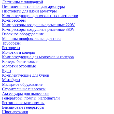
Лестницы с площадкой
Пистолеты вязальные для арматуры
Пистолеты для вязки арматуры
Комплектующие для вязальных пистолетов
Компрессоры
Компрессоры воздушные ременные 220V
Компрессоры воздушные ременные 380V
Гибочное оборудование
Машины шлифовальные для пола
Труборезы
Бензорезы
Молотки и коперы
Комплектующие для молотков и коперов
Коперы бензиновые
Молотки отбойные
Буры
Комплектующие для буров
Мотобуры
Малярное обрудование
Строительные пылесосы
Аксессуары для пылесосов
Генераторы, помпы, нагреватели
Бензиновые мотопомпы
Бензиновые генераторы
Швонарезчики