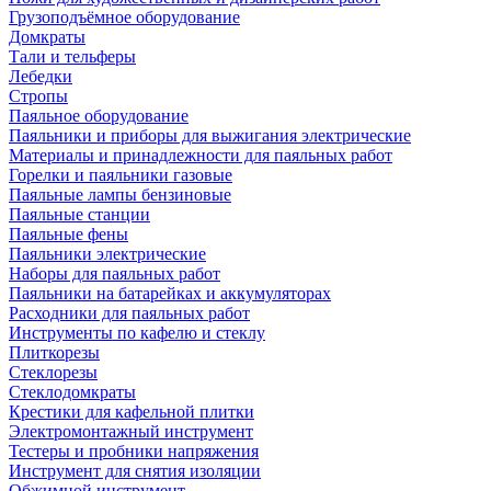
Грузоподъёмное оборудование
Домкраты
Тали и тельферы
Лебедки
Стропы
Паяльное оборудование
Паяльники и приборы для выжигания электрические
Материалы и принадлежности для паяльных работ
Горелки и паяльники газовые
Паяльные лампы бензиновые
Паяльные станции
Паяльные фены
Паяльники электрические
Наборы для паяльных работ
Паяльники на батарейках и аккумуляторах
Расходники для паяльных работ
Инструменты по кафелю и стеклу
Плиткорезы
Стеклорезы
Стеклодомкраты
Крестики для кафельной плитки
Электромонтажный инструмент
Тестеры и пробники напряжения
Инструмент для снятия изоляции
Обжимной инструмент