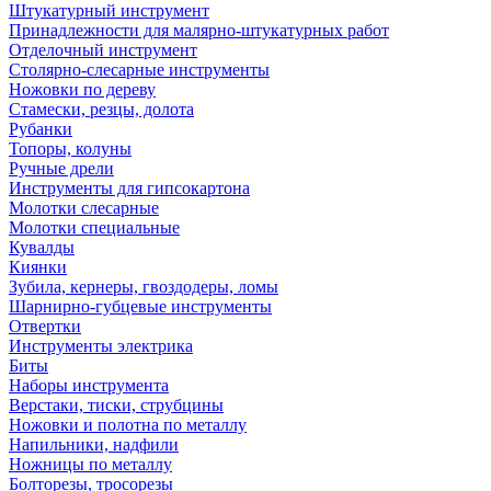
Штукатурный инструмент
Принадлежности для малярно-штукатурных работ
Отделочный инструмент
Столярно-слесарные инструменты
Ножовки по дереву
Стамески, резцы, долота
Рубанки
Топоры, колуны
Ручные дрели
Инструменты для гипсокартона
Молотки слесарные
Молотки специальные
Кувалды
Киянки
Зубила, кернеры, гвоздодеры, ломы
Шарнирно-губцевые инструменты
Отвертки
Инструменты электрика
Биты
Наборы инструмента
Верстаки, тиски, струбцины
Ножовки и полотна по металлу
Напильники, надфили
Ножницы по металлу
Болторезы, тросорезы