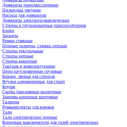
Домкраты трансмиссионные
Цилиндры тянущие
Насосы для домкратов
Домкраты электрогидравлические
Стропы и грузозахватные приспособления
Блоки
Захваты
Ремни стяжные
Цепные талрепы, стяжки цепные
Стропы текстильные
Стропы цепные
Стропы канатные
Такелаж и комплектующие
Цепи круглозвенные грузовые
Крюки, звенья для стропов
Втулки алюминиевые для строп
Коуши
Скобы такелажные различные
Зажимы канатные винтовые
Талрепы
Ремкомплекты для крюков
Тали
Тали электрические цепные
Концевые выключатели для талей электрических