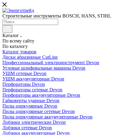
Строительные инструменты BOSCH, HANS, STIHL
Каталог
По всему сайту
По каталогу
Каталог товаров
Диски абразивные CutLine
Профессиональный электроинструмент Devon
Угловые шлифовальные машины Devon
УШМ сетевые Devon
УШМ аккумуляторные Devon
Перфораторы Devon
Перфораторы сетевые Devon
Перфораторы аккумуляторные Devon
Гайковерты ударные Devon
Пилы циркулярные Devon
Пилы циркулярные сетевые Devon
Пилы циркулярные аккумуляторные Devon
Лобзики электрические Devon
Лобзики сетевые Devon
Лобзики аккумуляторные Devon