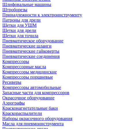
Шлифовальные машины
Штроборезы
Принадлежности к электроинструменту
Патроны для дрели
Щетки для УШМ
Щетки для дрели
Щетки для точила
Пневматическое оборудование
Пневматические шланги
Пневматические гайковерты
Пневматические соединения
Компрессоры
Компрессорные масла
Компрессоры медицинские
Компрессоры поршневые
Ресиверы
Компрессоры автомобильные
Запасные части для компрессоров
Окрасочное оборудование
Аэрографы
Красконагнетательные баки
Краскораспылители
Наборы окрасочного оборудования
Масла для пневмоинструмента
Пневматические дрели