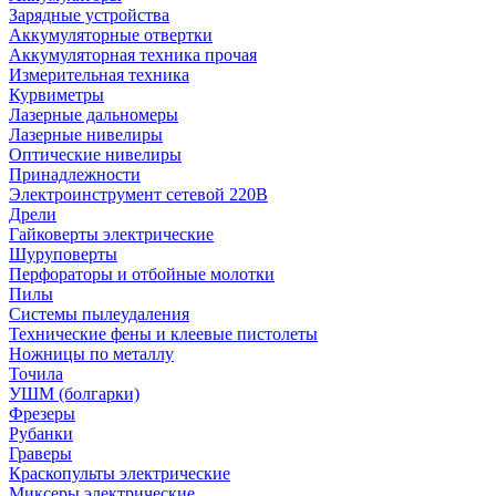
Зарядные устройства
Аккумуляторные отвертки
Аккумуляторная техника прочая
Измерительная техника
Курвиметры
Лазерные дальномеры
Лазерные нивелиры
Оптические нивелиры
Принадлежности
Электроинструмент сетевой 220В
Дрели
Гайковерты электрические
Шуруповерты
Перфораторы и отбойные молотки
Пилы
Системы пылеудаления
Технические фены и клеевые пистолеты
Ножницы по металлу
Точила
УШМ (болгарки)
Фрезеры
Рубанки
Граверы
Краскопульты электрические
Миксеры электрические