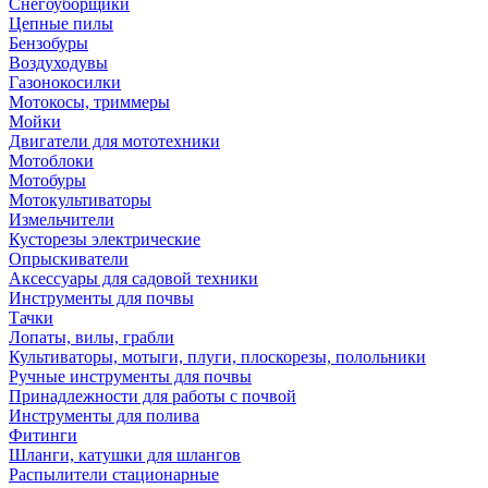
Снегоуборщики
Цепные пилы
Бензобуры
Воздуходувы
Газонокосилки
Мотокосы, триммеры
Мойки
Двигатели для мототехники
Мотоблоки
Мотобуры
Мотокультиваторы
Измельчители
Кусторезы электрические
Опрыскиватели
Аксессуары для садовой техники
Инструменты для почвы
Тачки
Лопаты, вилы, грабли
Культиваторы, мотыги, плуги, плоскорезы, полольники
Ручные инструменты для почвы
Принадлежности для работы с почвой
Инструменты для полива
Фитинги
Шланги, катушки для шлангов
Распылители стационарные