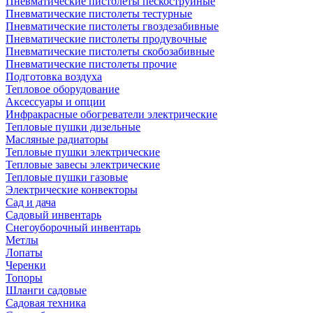
Пневматические пистолеты пескоструйные
Пневматические пистолеты тестурные
Пневматические пистолеты гвоздезабивные
Пневматические пистолеты продувочные
Пневматические пистолеты скобозабивные
Пневматические пистолеты прочие
Подготовка воздуха
Тепловое оборудование
Аксессуары и опции
Инфракрасные обогреватели электрические
Тепловые пушки дизельные
Масляные радиаторы
Тепловые пушки электрические
Тепловые завесы электрические
Тепловые пушки газовые
Электрические конвекторы
Сад и дача
Садовый инвентарь
Снегоуборочный инвентарь
Метлы
Лопаты
Черенки
Топоры
Шланги садовые
Садовая техника