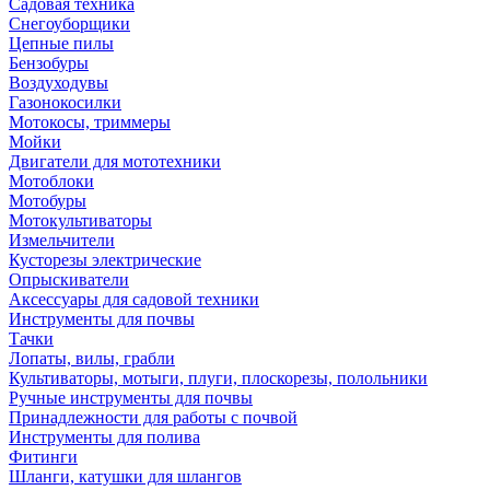
Садовая техника
Снегоуборщики
Цепные пилы
Бензобуры
Воздуходувы
Газонокосилки
Мотокосы, триммеры
Мойки
Двигатели для мототехники
Мотоблоки
Мотобуры
Мотокультиваторы
Измельчители
Кусторезы электрические
Опрыскиватели
Аксессуары для садовой техники
Инструменты для почвы
Тачки
Лопаты, вилы, грабли
Культиваторы, мотыги, плуги, плоскорезы, полольники
Ручные инструменты для почвы
Принадлежности для работы с почвой
Инструменты для полива
Фитинги
Шланги, катушки для шлангов