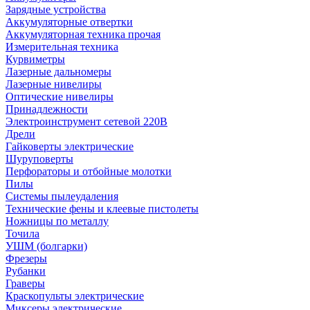
Зарядные устройства
Аккумуляторные отвертки
Аккумуляторная техника прочая
Измерительная техника
Курвиметры
Лазерные дальномеры
Лазерные нивелиры
Оптические нивелиры
Принадлежности
Электроинструмент сетевой 220В
Дрели
Гайковерты электрические
Шуруповерты
Перфораторы и отбойные молотки
Пилы
Системы пылеудаления
Технические фены и клеевые пистолеты
Ножницы по металлу
Точила
УШМ (болгарки)
Фрезеры
Рубанки
Граверы
Краскопульты электрические
Миксеры электрические