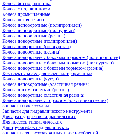
Колеса без подшипника
Колеса с подшипником
Колеса промышленные
Колеса литая резина
Колеса неповоротные (полипропилен)
Колеса неповоротные (полиуретан)
Колеса неповоротные (резина)
Колеса поворотные (полипропилен)
Колеса поворотные (полиуретан)
Колеса поворотные (резина)
Колеса поворотные c боковым тормозом (полипропилен)
Колеса поворотные c боковым тормозом (полиуретан)
Колеса поворотные c боковым тормозом (резина)
Комплекты колес для телег платформенных
Колеса поворотные (чугун)
Колеса неповоротные (эластичная резина)
Колеса пневматические (резина)
Колеса поворотные (эластичная резина)
Колеса поворотные c тормозом (эластичная резина)
Запчасти и аксессуары
Запчасти для гидравлического инструмента
Для арматурорезов гидравлических
Для прессов гидравлических
Для трубогибов гидравлических
Запчасти для грузозахватных приспособлений