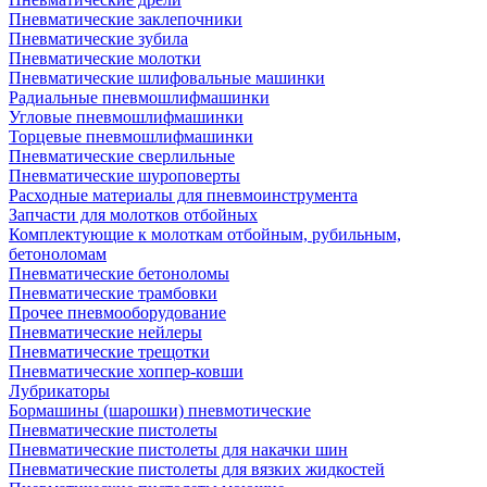
Пневматические заклепочники
Пневматические зубила
Пневматические молотки
Пневматические шлифовальные машинки
Радиальные пневмошлифмашинки
Угловые пневмошлифмашинки
Торцевые пневмошлифмашинки
Пневматические сверлильные
Пневматические шуроповерты
Расходные материалы для пневмоинструмента
Запчасти для молотков отбойных
Комплектующие к молоткам отбойным, рубильным,
бетоноломам
Пневматические бетоноломы
Пневматические трамбовки
Прочее пневмооборудование
Пневматические нейлеры
Пневматические трещотки
Пневматические хоппер-ковши
Лубрикаторы
Бормашины (шарошки) пневмотические
Пневматические пистолеты
Пневматические пистолеты для накачки шин
Пневматические пистолеты для вязких жидкостей