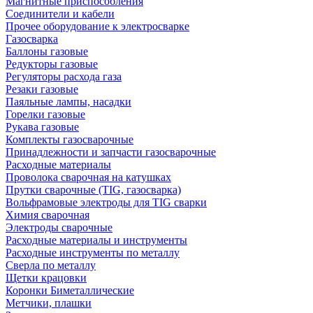
Магнитные приспособления
Соединители и кабели
Прочее оборудование к электросварке
Газосварка
Баллоны газовые
Редукторы газовые
Регуляторы расхода газа
Резаки газовые
Паяльные лампы, насадки
Горелки газовые
Рукава газовые
Комплекты газосварочные
Принадлежности и запчасти газосварочные
Расходные материалы
Проволока сварочная на катушках
Прутки сварочные (TIG, газосварка)
Вольфрамовые электроды для TIG сварки
Химия сварочная
Электроды сварочные
Расходные материалы и инструменты
Расходные инструменты по металлу
Сверла по металлу
Щетки крацовки
Коронки Биметаллические
Метчики, плашки