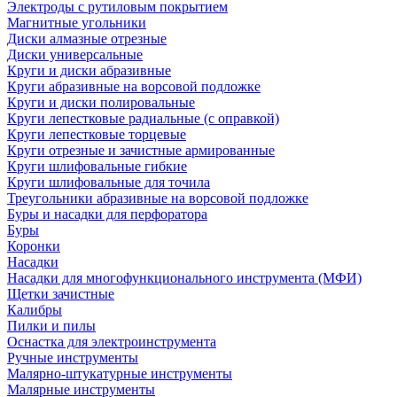
Электроды с рутиловым покрытием
Магнитные угольники
Диски алмазные отрезные
Диски универсальные
Круги и диски абразивные
Круги абразивные на ворсовой подложке
Круги и диски полировальные
Круги лепестковые радиальные (с оправкой)
Круги лепестковые торцевые
Круги отрезные и зачистные армированные
Круги шлифовальные гибкие
Круги шлифовальные для точила
Треугольники абразивные на ворсовой подложке
Буры и насадки для перфоратора
Буры
Коронки
Насадки
Насадки для многофункционального инструмента (МФИ)
Щетки зачистные
Калибры
Пилки и пилы
Оснастка для электроинструмента
Ручные инструменты
Малярно-штукатурные инструменты
Малярные инструменты