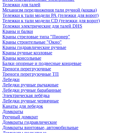
Тележки для талей
Механизм передвижения тали ручной (кошка)
Тележки к тали модели РА (тележки для ворот)
Тележки к тали модели CD (тележки для ворот)
Тележки электрические для талей DHS
Краны и балки
Краны стреловые типа "Пионер"
Краны строительные "Окно"
Краны гидравлические ручные
Краны ручные козловые
Краны консольные
Балки опорные и подвесные концевые
Треноги перегрузочные
Треноги перегрузочные ТП
Лебедки
Лебедки ручные рычажные
Лебедки ручные барабанные
Электрическая лебёдка
Лебедки ручные червячные
Канаты для лебедок
Домкраты
Реечный домкрат
Домкраты гидравлические
Домкраты винтовые, автомобильные
Домкраты подкатные