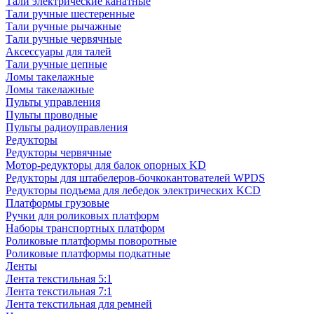
Тали электрические канатные
Тали ручные шестеренные
Тали ручные рычажные
Тали ручные червячные
Аксессуары для талей
Тали ручные цепные
Ломы такелажные
Ломы такелажные
Пульты управления
Пульты проводные
Пульты радиоуправления
Редукторы
Редукторы червячные
Мотор-редукторы для балок опорных KD
Редукторы для штабелеров-бочкокантователей WPDS
Редукторы подъема для лебедок электрических KCD
Платформы грузовые
Ручки для роликовых платформ
Наборы транспортных платформ
Роликовые платформы поворотные
Роликовые платформы подкатные
Ленты
Лента текстильная 5:1
Лента текстильная 7:1
Лента текстильная для ремней