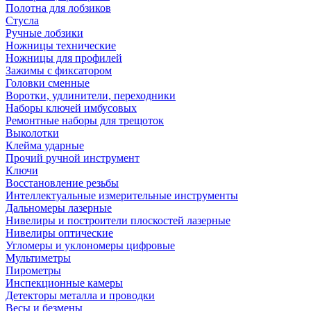
Полотна для лобзиков
Стусла
Ручные лобзики
Ножницы технические
Ножницы для профилей
Зажимы с фиксатором
Головки сменные
Воротки, удлинители, переходники
Наборы ключей имбусовых
Ремонтные наборы для трещоток
Выколотки
Клейма ударные
Прочий ручной инструмент
Ключи
Восстановление резьбы
Интеллектуальные измерительные инструменты
Дальномеры лазерные
Нивелиры и построители плоскостей лазерные
Нивелиры оптические
Угломеры и уклономеры цифровые
Мультиметры
Пирометры
Инспекционные камеры
Детекторы металла и проводки
Весы и безмены