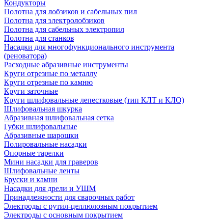
Кондукторы
Полотна для лобзиков и сабельных пил
Полотна для электролобзиков
Полотна для сабельных электропил
Полотна для станков
Насадки для многофункционального инструмента
(реноватора)
Расходные абразивные инструменты
Круги отрезные по металлу
Круги отрезные по камню
Круги заточные
Круги шлифовальные лепестковые (тип КЛТ и КЛО)
Шлифовальная шкурка
Абразивная шлифовальная сетка
Губки шлифовальные
Абразивные шарошки
Полировальные насадки
Опорные тарелки
Мини насадки для граверов
Шлифовальные ленты
Бруски и камни
Насадки для дрели и УШМ
Принадлежности для сварочных работ
Электроды с рутил-целлюлозным покрытием
Электроды с основным покрытием