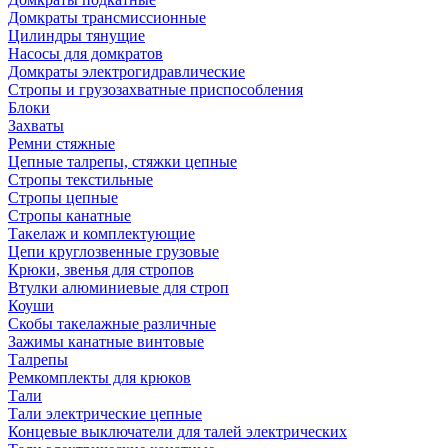
Домкраты трансмиссионные
Цилиндры тянущие
Насосы для домкратов
Домкраты электрогидравлические
Стропы и грузозахватные приспособления
Блоки
Захваты
Ремни стяжные
Цепные талрепы, стяжки цепные
Стропы текстильные
Стропы цепные
Стропы канатные
Такелаж и комплектующие
Цепи круглозвенные грузовые
Крюки, звенья для стропов
Втулки алюминиевые для строп
Коуши
Скобы такелажные различные
Зажимы канатные винтовые
Талрепы
Ремкомплекты для крюков
Тали
Тали электрические цепные
Концевые выключатели для талей электрических