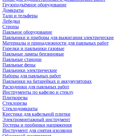
Грузоподъёмное оборудование
Домкраты
Тали и тельферы
Лебедки
Стропы
Паяльное оборудование
Паяльники и приборы для выжигания электрические
Материалы и принадлежности для паяльных работ
Горелки и паяльники газовые
Паяльные лампы бензиновые
Паяльные станции
Паяльные фены
Паяльники электрические
Наборы для паяльных работ
Паяльники на батарейках и аккумуляторах
Расходники для паяльных работ
Инструменты по кафелю и стеклу
Плиткорезы
Стеклорезы
Стеклодомкраты
Крестики для кафельной плитки
Электромонтажный инструмент
Тестеры и пробники напряжения
Инструмент для снятия изоляции
Обжимной инструмент