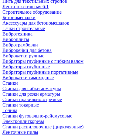
Нить для текстильных стропов
Лента текстильная 6:1
Строительное оборудование
Бетономешалки
Аксессуары для бетономешалок
Тачки строительные
Вибротехника
Виброплиты
Вибротрамбовки
Виброрейки для бетона
Виброкатки ручные
Вибраторы глубинные с гибким валом
Вибраторы глубинные
Вибраторы глубинные портативные
Виброкатки самоходные
Станки
Станки для гибки арматуры
Станки для резки арматуры
Станки правильно-отрезные
Станки токарные
Точила
Станки фуговально-рейсмусовые
Электроплиткорезы
Станки распиловочные (циркулярные)
Ленточные пилы