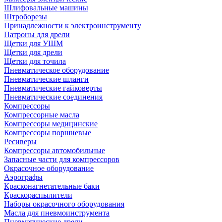
Шлифовальные машины
Штроборезы
Принадлежности к электроинструменту
Патроны для дрели
Щетки для УШМ
Щетки для дрели
Щетки для точила
Пневматическое оборудование
Пневматические шланги
Пневматические гайковерты
Пневматические соединения
Компрессоры
Компрессорные масла
Компрессоры медицинские
Компрессоры поршневые
Ресиверы
Компрессоры автомобильные
Запасные части для компрессоров
Окрасочное оборудование
Аэрографы
Красконагнетательные баки
Краскораспылители
Наборы окрасочного оборудования
Масла для пневмоинструмента
Пневматические дрели