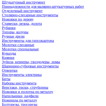
Штукатурный инструмент
Принадлежности для малярно-штукатурных работ
Отделочный инструмент
Столярно-слесарные инструменты
Ножовки по дереву
Стамески, резцы, долота
Рубанки
Топоры, колуны
Ручные дрели
Инструменты для гипсокартона
Молотки слесарные
Молотки специальные
Кувалды
Киянки
Зубила, кернеры, гвоздодеры, ломы
Шарнирно-губцевые инструменты
Отвертки
Инструменты электрика
Биты
Наборы инструмента
Верстаки, тиски, струбцины
Ножовки и полотна по металлу
Напильники, надфили
Ножницы по металлу
Болторезы, тросорезы