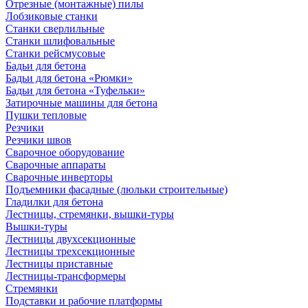
Отрезные (монтажные) пилы
Лобзиковые станки
Станки сверлильные
Станки шлифовальные
Станки рейсмусовые
Бадьи для бетона
Бадьи для бетона «Рюмки»
Бадьи для бетона «Туфельки»
Затирочные машины для бетона
Пушки тепловые
Резчики
Резчики швов
Сварочное оборудование
Сварочные аппараты
Сварочные инверторы
Подъемники фасадные (люльки строительные)
Гладилки для бетона
Лестницы, стремянки, вышки-туры
Вышки-туры
Лестницы двухсекционные
Лестницы трехсекционные
Лестницы приставные
Лестницы-трансформеры
Стремянки
Подставки и рабочие платформы