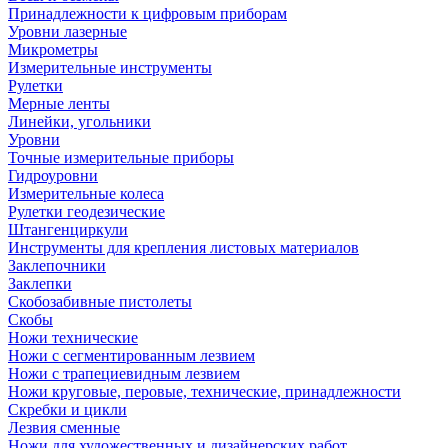
Принадлежности к цифровым приборам
Уровни лазерные
Микрометры
Измерительные инструменты
Рулетки
Мерные ленты
Линейки, угольники
Уровни
Точные измерительные приборы
Гидроуровни
Измерительные колеса
Рулетки геодезические
Штангенциркули
Инструменты для крепления листовых материалов
Заклепочники
Заклепки
Скобозабивные пистолеты
Скобы
Ножи технические
Ножи с сегментированным лезвием
Ножи с трапециевидным лезвием
Ножи круговые, перовые, технические, принадлежности
Скребки и цикли
Лезвия сменные
Ножи для художественных и дизайнерских работ