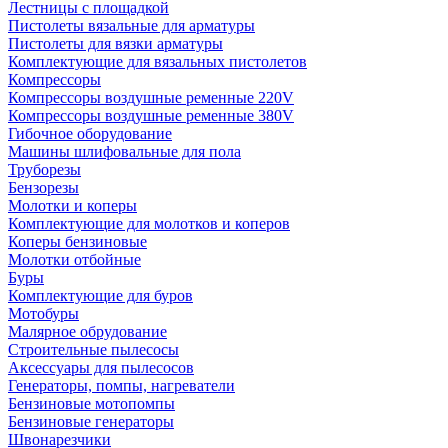
Лестницы с площадкой
Пистолеты вязальные для арматуры
Пистолеты для вязки арматуры
Комплектующие для вязальных пистолетов
Компрессоры
Компрессоры воздушные ременные 220V
Компрессоры воздушные ременные 380V
Гибочное оборудование
Машины шлифовальные для пола
Труборезы
Бензорезы
Молотки и коперы
Комплектующие для молотков и коперов
Коперы бензиновые
Молотки отбойные
Буры
Комплектующие для буров
Мотобуры
Малярное обрудование
Строительные пылесосы
Аксессуары для пылесосов
Генераторы, помпы, нагреватели
Бензиновые мотопомпы
Бензиновые генераторы
Швонарезчики