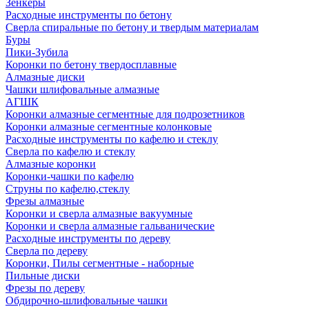
Зенкеры
Расходные инструменты по бетону
Сверла спиральные по бетону и твердым материалам
Буры
Пики-Зубила
Коронки по бетону твердосплавные
Алмазные диски
Чашки шлифовальные алмазные
АГШК
Коронки алмазные сегментные для подрозетников
Коронки алмазные сегментные колонковые
Расходные инструменты по кафелю и стеклу
Сверла по кафелю и стеклу
Алмазные коронки
Коронки-чашки по кафелю
Струны по кафелю,стеклу
Фрезы алмазные
Коронки и сверла алмазные вакуумные
Коронки и сверла алмазные гальванические
Расходные инструменты по дереву
Сверла по дереву
Коронки, Пилы сегментные - наборные
Пильные диски
Фрезы по дереву
Обдирочно-шлифовальные чашки