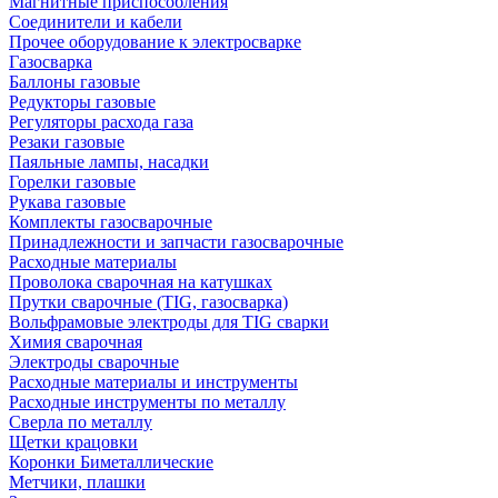
Магнитные приспособления
Соединители и кабели
Прочее оборудование к электросварке
Газосварка
Баллоны газовые
Редукторы газовые
Регуляторы расхода газа
Резаки газовые
Паяльные лампы, насадки
Горелки газовые
Рукава газовые
Комплекты газосварочные
Принадлежности и запчасти газосварочные
Расходные материалы
Проволока сварочная на катушках
Прутки сварочные (TIG, газосварка)
Вольфрамовые электроды для TIG сварки
Химия сварочная
Электроды сварочные
Расходные материалы и инструменты
Расходные инструменты по металлу
Сверла по металлу
Щетки крацовки
Коронки Биметаллические
Метчики, плашки