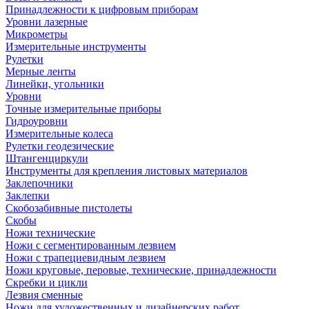
Принадлежности к цифровым приборам
Уровни лазерные
Микрометры
Измерительные инструменты
Рулетки
Мерные ленты
Линейки, угольники
Уровни
Точные измерительные приборы
Гидроуровни
Измерительные колеса
Рулетки геодезические
Штангенциркули
Инструменты для крепления листовых материалов
Заклепочники
Заклепки
Скобозабивные пистолеты
Скобы
Ножи технические
Ножи с сегментированным лезвием
Ножи с трапециевидным лезвием
Ножи круговые, перовые, технические, принадлежности
Скребки и цикли
Лезвия сменные
Ножи для художественных и дизайнерских работ