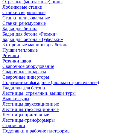
Отрезные (монтажные) пилы
Лобзиковые станки
Станки сверлильные
Станки шлифовальные
Станки рейсмусовые
Бадьи для бетона
Бадьи для бетона «Рюмки»
Бадьи для бетона «Туфельки»
Затирочные машины для бетона
Пушки тепловые
Резчики
Резчики швов
Сварочное оборудование
Сварочные аппараты
Сварочные инверторы
Подъемники фасадные (люльки строительные)
Гладилки для бетона
Лестницы, стремянки, вышки-туры
Вышки-туры
Лестницы двухсекционные
Лестницы трехсекционные
Лестницы приставные
Лестницы-трансформеры
Стремянки
Подставки и рабочие платформы