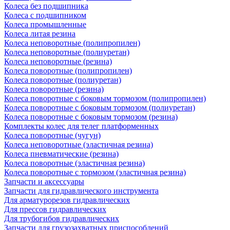
Колеса без подшипника
Колеса с подшипником
Колеса промышленные
Колеса литая резина
Колеса неповоротные (полипропилен)
Колеса неповоротные (полиуретан)
Колеса неповоротные (резина)
Колеса поворотные (полипропилен)
Колеса поворотные (полиуретан)
Колеса поворотные (резина)
Колеса поворотные c боковым тормозом (полипропилен)
Колеса поворотные c боковым тормозом (полиуретан)
Колеса поворотные c боковым тормозом (резина)
Комплекты колес для телег платформенных
Колеса поворотные (чугун)
Колеса неповоротные (эластичная резина)
Колеса пневматические (резина)
Колеса поворотные (эластичная резина)
Колеса поворотные c тормозом (эластичная резина)
Запчасти и аксессуары
Запчасти для гидравлического инструмента
Для арматурорезов гидравлических
Для прессов гидравлических
Для трубогибов гидравлических
Запчасти для грузозахватных приспособлений