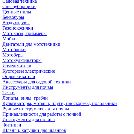
Садовая техника
Снегоуборщики
Цепные пилы
Бензобуры
Воздуходувы
Газонокосилки
Мотокосы, триммеры
Мойки
Двигатели для мототехники
Мотоблоки
Мотобуры
Мотокультиваторы
Измельчители
Кусторезы электрические
Опрыскиватели
Аксессуары для садовой техники
Инструменты для почвы
Тачки
Лопаты, вилы, грабли
Культиваторы, мотыги, плуги, плоскорезы, полольники
Ручные инструменты для почвы
Принадлежности для работы с почвой
Инструменты для полива
Фитинги
Шланги, катушки для шлангов