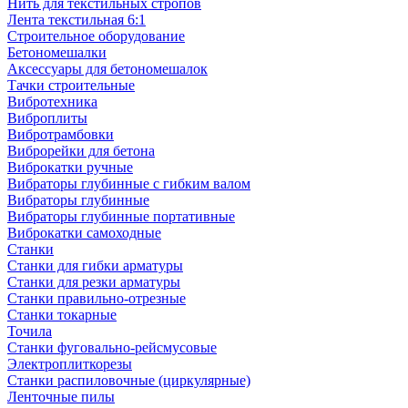
Нить для текстильных стропов
Лента текстильная 6:1
Строительное оборудование
Бетономешалки
Аксессуары для бетономешалок
Тачки строительные
Вибротехника
Виброплиты
Вибротрамбовки
Виброрейки для бетона
Виброкатки ручные
Вибраторы глубинные с гибким валом
Вибраторы глубинные
Вибраторы глубинные портативные
Виброкатки самоходные
Станки
Станки для гибки арматуры
Станки для резки арматуры
Станки правильно-отрезные
Станки токарные
Точила
Станки фуговально-рейсмусовые
Электроплиткорезы
Станки распиловочные (циркулярные)
Ленточные пилы