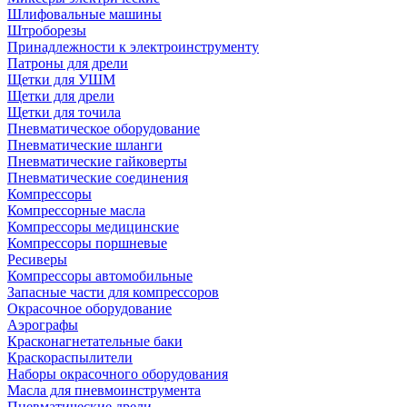
Шлифовальные машины
Штроборезы
Принадлежности к электроинструменту
Патроны для дрели
Щетки для УШМ
Щетки для дрели
Щетки для точила
Пневматическое оборудование
Пневматические шланги
Пневматические гайковерты
Пневматические соединения
Компрессоры
Компрессорные масла
Компрессоры медицинские
Компрессоры поршневые
Ресиверы
Компрессоры автомобильные
Запасные части для компрессоров
Окрасочное оборудование
Аэрографы
Красконагнетательные баки
Краскораспылители
Наборы окрасочного оборудования
Масла для пневмоинструмента
Пневматические дрели