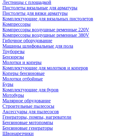
Лестницы с площадкой
Пистолеты вязальные для арматуры
Пистолеты для вязки арматуры
Комплектующие для вязальных пистолетов
Компрессоры
Компрессоры воздушные ременные 220V
Компрессоры воздушные ременные 380V
Гибочное оборудование
Машины шлифовальные для пола
Труборезы
Бензорезы
Молотки и коперы
Комплектующие для молотков и коперов
Коперы бензиновые
Молотки отбойные
Буры
Комплектующие для буров
Мотобуры
Малярное обрудование
Строительные пылесосы
Аксессуары для пылесосов
Генераторы, помпы, нагреватели
Бензиновые мотопомпы
Бензиновые генераторы
Швонарезчики