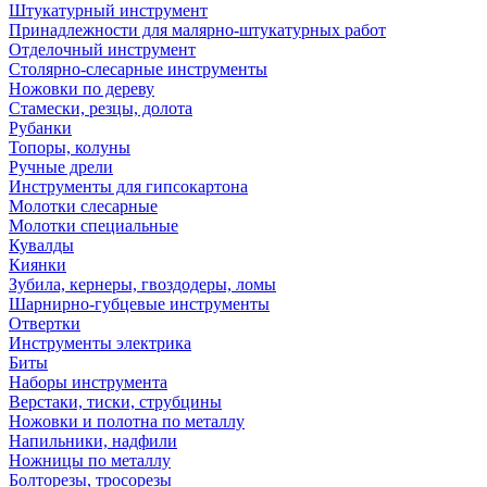
Штукатурный инструмент
Принадлежности для малярно-штукатурных работ
Отделочный инструмент
Столярно-слесарные инструменты
Ножовки по дереву
Стамески, резцы, долота
Рубанки
Топоры, колуны
Ручные дрели
Инструменты для гипсокартона
Молотки слесарные
Молотки специальные
Кувалды
Киянки
Зубила, кернеры, гвоздодеры, ломы
Шарнирно-губцевые инструменты
Отвертки
Инструменты электрика
Биты
Наборы инструмента
Верстаки, тиски, струбцины
Ножовки и полотна по металлу
Напильники, надфили
Ножницы по металлу
Болторезы, тросорезы