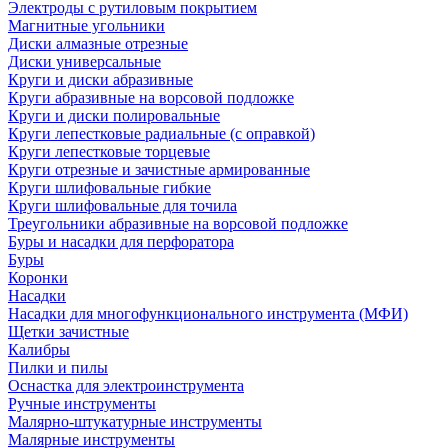
Электроды с рутиловым покрытием
Магнитные угольники
Диски алмазные отрезные
Диски универсальные
Круги и диски абразивные
Круги абразивные на ворсовой подложке
Круги и диски полировальные
Круги лепестковые радиальные (с оправкой)
Круги лепестковые торцевые
Круги отрезные и зачистные армированные
Круги шлифовальные гибкие
Круги шлифовальные для точила
Треугольники абразивные на ворсовой подложке
Буры и насадки для перфоратора
Буры
Коронки
Насадки
Насадки для многофункционального инструмента (МФИ)
Щетки зачистные
Калибры
Пилки и пилы
Оснастка для электроинструмента
Ручные инструменты
Малярно-штукатурные инструменты
Малярные инструменты