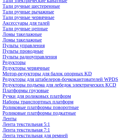
Тали электрические канатные
Тали ручные шестеренные
Тали ручные рычажные
Тали ручные червячные
Аксессуары для талей
Тали ручные цепные
Ломы такелажные
Ломы такелажные
Пульты управления
Пульты проводные
Пульты радиоуправления
Редукторы
Редукторы червячные
Мотор-редукторы для балок опорных KD
Редукторы для штабелеров-бочкокантователей WPDS
Редукторы подъема для лебедок электрических KCD
Платформы грузовые
Ручки для роликовых платформ
Наборы транспортных платформ
Роликовые платформы поворотные
Роликовые платформы подкатные
Ленты
Лента текстильная 5:1
Лента текстильная 7:1
Лента текстильная для ремней