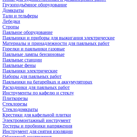
Грузоподъёмное оборудование
Домкраты
Тали и тельферы
Лебедки
Стропы
Паяльное оборудование
Паяльники и приборы для выжигания электрические
Материалы и принадлежности для паяльных работ
Горелки и паяльники газовые
Паяльные лампы бензиновые
Паяльные станции
Паяльные фены
Паяльники электрические
Наборы для паяльных работ
Паяльники на батарейках и аккумуляторах
Расходники для паяльных работ
Инструменты по кафелю и стеклу
Плиткорезы
Стеклорезы
Стеклодомкраты
Крестики для кафельной плитки
Электромонтажный инструмент
Тестеры и пробники напряжения
Инструмент для снятия изоляции
Обжимной инструмент