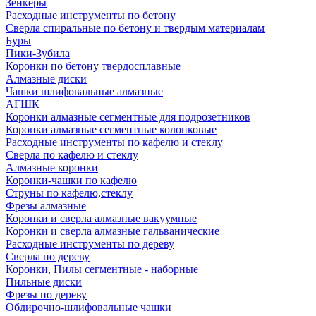
Зенкеры
Расходные инструменты по бетону
Сверла спиральные по бетону и твердым материалам
Буры
Пики-Зубила
Коронки по бетону твердосплавные
Алмазные диски
Чашки шлифовальные алмазные
АГШК
Коронки алмазные сегментные для подрозетников
Коронки алмазные сегментные колонковые
Расходные инструменты по кафелю и стеклу
Сверла по кафелю и стеклу
Алмазные коронки
Коронки-чашки по кафелю
Струны по кафелю,стеклу
Фрезы алмазные
Коронки и сверла алмазные вакуумные
Коронки и сверла алмазные гальванические
Расходные инструменты по дереву
Сверла по дереву
Коронки, Пилы сегментные - наборные
Пильные диски
Фрезы по дереву
Обдирочно-шлифовальные чашки