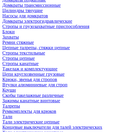
Домкраты трансмиссионные
Цилиндры тянущие
Насосы для домкратов
Домкраты электрогидравлические
Стропы и грузозахватные приспособления
Блоки
Захваты
Ремни стяжные
Цепные талрепы, стяжки цепные
Стропы текстильные
Стропы цепные
Стропы канатные
Такелаж и комплектующие
Цепи круглозвенные грузовые
Крюки, звенья для стропов
Втулки алюминиевые для строп
Коуши
Скобы такелажные различные
Зажимы канатные винтовые
Талрепы
Ремкомплекты для крюков
Тали
Тали электрические цепные
Концевые выключатели для талей электрических