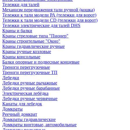
Тележки для талей
Механизм передвижения тали ручной (кошка)
Тележки к тали модели РА (тележки для ворот)
Тележки к тали модели CD (тележки для ворот)
Тележки электрические для талей DHS
Краны и балки
Краны стреловые типа "Пионер"
Краны строительные "Окно"
Краны гидравлические ручные
Краны ручные козловые
Краны консольные
Балки опорные и подвесные концевые
Треноги перегрузочные
Треноги перегрузочные ТП
Лебедки
Лебедки ручные рычажные
Лебедки ручные барабанные
Электрическая лебёдка
Лебедки ручные червячные
Канаты для лебедок
Домкраты
Реечный домкрат
Домкраты гидравлические
Домкраты винтовые, автомобильные
Домкраты подкатные