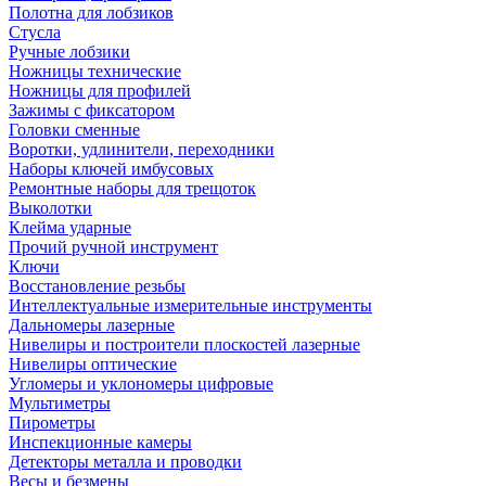
Полотна для лобзиков
Стусла
Ручные лобзики
Ножницы технические
Ножницы для профилей
Зажимы с фиксатором
Головки сменные
Воротки, удлинители, переходники
Наборы ключей имбусовых
Ремонтные наборы для трещоток
Выколотки
Клейма ударные
Прочий ручной инструмент
Ключи
Восстановление резьбы
Интеллектуальные измерительные инструменты
Дальномеры лазерные
Нивелиры и построители плоскостей лазерные
Нивелиры оптические
Угломеры и уклономеры цифровые
Мультиметры
Пирометры
Инспекционные камеры
Детекторы металла и проводки
Весы и безмены