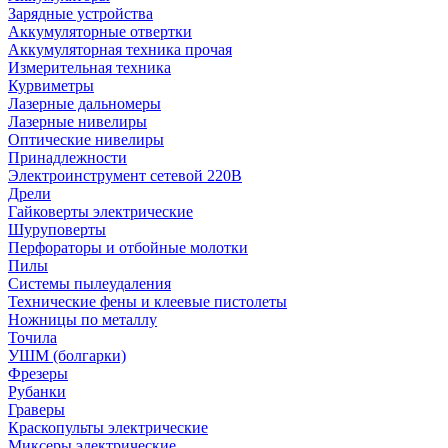
Зарядные устройства
Аккумуляторные отвертки
Аккумуляторная техника прочая
Измерительная техника
Курвиметры
Лазерные дальномеры
Лазерные нивелиры
Оптические нивелиры
Принадлежности
Электроинструмент сетевой 220В
Дрели
Гайковерты электрические
Шуруповерты
Перфораторы и отбойные молотки
Пилы
Системы пылеудаления
Технические фены и клеевые пистолеты
Ножницы по металлу
Точила
УШМ (болгарки)
Фрезеры
Рубанки
Граверы
Краскопульты электрические
Миксеры электрические