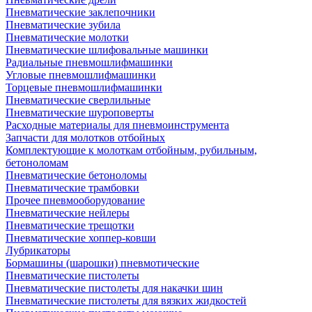
Пневматические заклепочники
Пневматические зубила
Пневматические молотки
Пневматические шлифовальные машинки
Радиальные пневмошлифмашинки
Угловые пневмошлифмашинки
Торцевые пневмошлифмашинки
Пневматические сверлильные
Пневматические шуроповерты
Расходные материалы для пневмоинструмента
Запчасти для молотков отбойных
Комплектующие к молоткам отбойным, рубильным,
бетоноломам
Пневматические бетоноломы
Пневматические трамбовки
Прочее пневмооборудование
Пневматические нейлеры
Пневматические трещотки
Пневматические хоппер-ковши
Лубрикаторы
Бормашины (шарошки) пневмотические
Пневматические пистолеты
Пневматические пистолеты для накачки шин
Пневматические пистолеты для вязких жидкостей