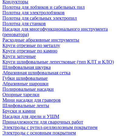
Кондукторы
Полотна для лобзиков и сабельных пил
Полотна для электролобзиков
Полотна для сабельных электропил
Полотна для станков
Насадки для многофункционального инструмента
(реноватора)
Расходные абразивные инструменты
Круги отрезные по металлу
Круги отрезные по камню
Круги заточные
Круги шлифовальные лепестковые (тип КЛТ и КЛО)
Шлифовальная шкурка
Абразивная шлифовальная сетка
Губки шлифовальные
Абразивные шарошки
Полировальные насадки
Опорные тарелки
Мини насадки для граверов
Шлифовальные ленты
Бруски и камни
Насадки для дрели и УШМ
Принадлежности для сварочных работ
Электроды с рутил-целлюлозным покрытием
Электроды с основным покрытием