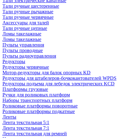
Тали электрические канатные
Тали ручные шестеренные
Тали ручные рычажные
Тали ручные червячные
Аксессуары для талей
Тали ручные цепные
Ломы такелажные
Ломы такелажные
Пульты управления
Пульты проводные
Пульты радиоуправления
Редукторы
Редукторы червячные
Мотор-редукторы для балок опорных KD
Редукторы для штабелеров-бочкокантователей WPDS
Редукторы подъема для лебедок электрических KCD
Платформы грузовые
Ручки для роликовых платформ
Наборы транспортных платформ
Роликовые платформы поворотные
Роликовые платформы подкатные
Ленты
Лента текстильная 5:1
Лента текстильная 7:1
Лента текстильная для ремней