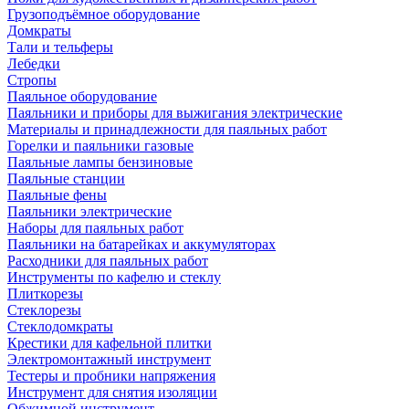
Грузоподъёмное оборудование
Домкраты
Тали и тельферы
Лебедки
Стропы
Паяльное оборудование
Паяльники и приборы для выжигания электрические
Материалы и принадлежности для паяльных работ
Горелки и паяльники газовые
Паяльные лампы бензиновые
Паяльные станции
Паяльные фены
Паяльники электрические
Наборы для паяльных работ
Паяльники на батарейках и аккумуляторах
Расходники для паяльных работ
Инструменты по кафелю и стеклу
Плиткорезы
Стеклорезы
Стеклодомкраты
Крестики для кафельной плитки
Электромонтажный инструмент
Тестеры и пробники напряжения
Инструмент для снятия изоляции
Обжимной инструмент