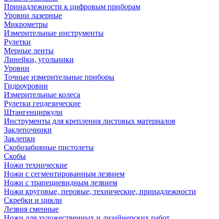
Принадлежности к цифровым приборам
Уровни лазерные
Микрометры
Измерительные инструменты
Рулетки
Мерные ленты
Линейки, угольники
Уровни
Точные измерительные приборы
Гидроуровни
Измерительные колеса
Рулетки геодезические
Штангенциркули
Инструменты для крепления листовых материалов
Заклепочники
Заклепки
Скобозабивные пистолеты
Скобы
Ножи технические
Ножи с сегментированным лезвием
Ножи с трапециевидным лезвием
Ножи круговые, перовые, технические, принадлежности
Скребки и цикли
Лезвия сменные
Ножи для художественных и дизайнерских работ