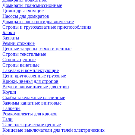
Домкраты трансмиссионные
Цилиндры тянущие
Насосы для домкратов
Домкраты электрогидравлические
Стропы и грузозахватные приспособления
Блоки
Захваты
Ремни стяжные
Цепные талрепы, стяжки цепные
Стропы текстильные
Стропы цепные
Стропы канатные
Такелаж и комплектующие
Цепи круглозвенные грузовые
Крюки, звенья для стропов
Втулки алюминиевые для строп
Коуши
Скобы такелажные различные
Зажимы канатные винтовые
Талрепы
Ремкомплекты для крюков
Тали
Тали электрические цепные
Концевые выключатели для талей электрических