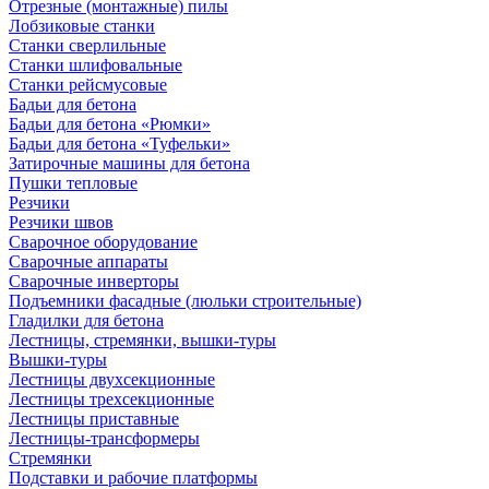
Отрезные (монтажные) пилы
Лобзиковые станки
Станки сверлильные
Станки шлифовальные
Станки рейсмусовые
Бадьи для бетона
Бадьи для бетона «Рюмки»
Бадьи для бетона «Туфельки»
Затирочные машины для бетона
Пушки тепловые
Резчики
Резчики швов
Сварочное оборудование
Сварочные аппараты
Сварочные инверторы
Подъемники фасадные (люльки строительные)
Гладилки для бетона
Лестницы, стремянки, вышки-туры
Вышки-туры
Лестницы двухсекционные
Лестницы трехсекционные
Лестницы приставные
Лестницы-трансформеры
Стремянки
Подставки и рабочие платформы