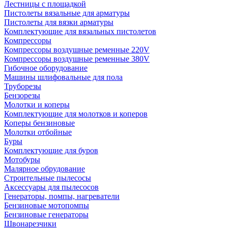
Лестницы с площадкой
Пистолеты вязальные для арматуры
Пистолеты для вязки арматуры
Комплектующие для вязальных пистолетов
Компрессоры
Компрессоры воздушные ременные 220V
Компрессоры воздушные ременные 380V
Гибочное оборудование
Машины шлифовальные для пола
Труборезы
Бензорезы
Молотки и коперы
Комплектующие для молотков и коперов
Коперы бензиновые
Молотки отбойные
Буры
Комплектующие для буров
Мотобуры
Малярное обрудование
Строительные пылесосы
Аксессуары для пылесосов
Генераторы, помпы, нагреватели
Бензиновые мотопомпы
Бензиновые генераторы
Швонарезчики