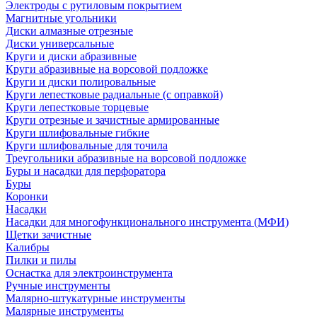
Электроды с рутиловым покрытием
Магнитные угольники
Диски алмазные отрезные
Диски универсальные
Круги и диски абразивные
Круги абразивные на ворсовой подложке
Круги и диски полировальные
Круги лепестковые радиальные (с оправкой)
Круги лепестковые торцевые
Круги отрезные и зачистные армированные
Круги шлифовальные гибкие
Круги шлифовальные для точила
Треугольники абразивные на ворсовой подложке
Буры и насадки для перфоратора
Буры
Коронки
Насадки
Насадки для многофункционального инструмента (МФИ)
Щетки зачистные
Калибры
Пилки и пилы
Оснастка для электроинструмента
Ручные инструменты
Малярно-штукатурные инструменты
Малярные инструменты