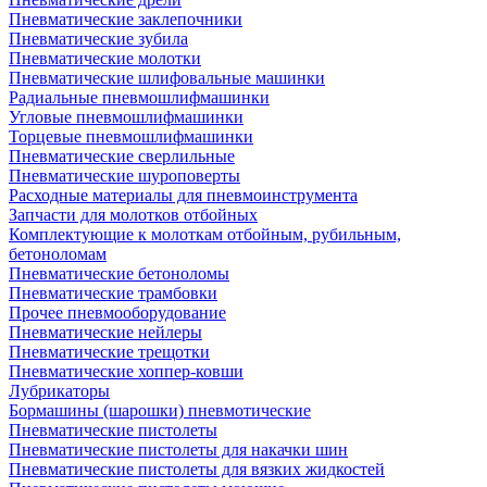
Пневматические заклепочники
Пневматические зубила
Пневматические молотки
Пневматические шлифовальные машинки
Радиальные пневмошлифмашинки
Угловые пневмошлифмашинки
Торцевые пневмошлифмашинки
Пневматические сверлильные
Пневматические шуроповерты
Расходные материалы для пневмоинструмента
Запчасти для молотков отбойных
Комплектующие к молоткам отбойным, рубильным,
бетоноломам
Пневматические бетоноломы
Пневматические трамбовки
Прочее пневмооборудование
Пневматические нейлеры
Пневматические трещотки
Пневматические хоппер-ковши
Лубрикаторы
Бормашины (шарошки) пневмотические
Пневматические пистолеты
Пневматические пистолеты для накачки шин
Пневматические пистолеты для вязких жидкостей