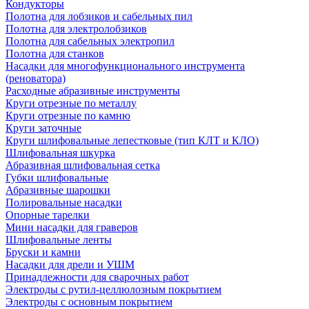
Кондукторы
Полотна для лобзиков и сабельных пил
Полотна для электролобзиков
Полотна для сабельных электропил
Полотна для станков
Насадки для многофункционального инструмента
(реноватора)
Расходные абразивные инструменты
Круги отрезные по металлу
Круги отрезные по камню
Круги заточные
Круги шлифовальные лепестковые (тип КЛТ и КЛО)
Шлифовальная шкурка
Абразивная шлифовальная сетка
Губки шлифовальные
Абразивные шарошки
Полировальные насадки
Опорные тарелки
Мини насадки для граверов
Шлифовальные ленты
Бруски и камни
Насадки для дрели и УШМ
Принадлежности для сварочных работ
Электроды с рутил-целлюлозным покрытием
Электроды с основным покрытием