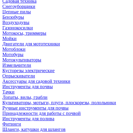
Садовая техника
Снегоуборщики
Цепные пилы
Бензобуры
Воздуходувы
Газонокосилки
Мотокосы, триммеры
Мойки
Двигатели для мототехники
Мотоблоки
Мотобуры
Мотокультиваторы
Измельчители
Кусторезы электрические
Опрыскиватели
Аксессуары для садовой техники
Инструменты для почвы
Тачки
Лопаты, вилы, грабли
Культиваторы, мотыги, плуги, плоскорезы, полольники
Ручные инструменты для почвы
Принадлежности для работы с почвой
Инструменты для полива
Фитинги
Шланги, катушки для шлангов