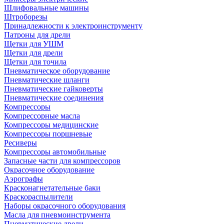
Шлифовальные машины
Штроборезы
Принадлежности к электроинструменту
Патроны для дрели
Щетки для УШМ
Щетки для дрели
Щетки для точила
Пневматическое оборудование
Пневматические шланги
Пневматические гайковерты
Пневматические соединения
Компрессоры
Компрессорные масла
Компрессоры медицинские
Компрессоры поршневые
Ресиверы
Компрессоры автомобильные
Запасные части для компрессоров
Окрасочное оборудование
Аэрографы
Красконагнетательные баки
Краскораспылители
Наборы окрасочного оборудования
Масла для пневмоинструмента
Пневматические дрели