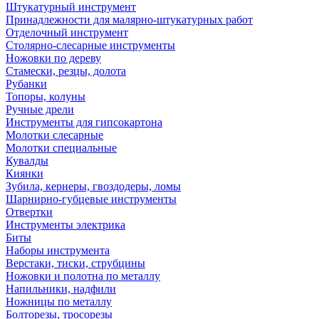
Штукатурный инструмент
Принадлежности для малярно-штукатурных работ
Отделочный инструмент
Столярно-слесарные инструменты
Ножовки по дереву
Стамески, резцы, долота
Рубанки
Топоры, колуны
Ручные дрели
Инструменты для гипсокартона
Молотки слесарные
Молотки специальные
Кувалды
Киянки
Зубила, кернеры, гвоздодеры, ломы
Шарнирно-губцевые инструменты
Отвертки
Инструменты электрика
Биты
Наборы инструмента
Верстаки, тиски, струбцины
Ножовки и полотна по металлу
Напильники, надфили
Ножницы по металлу
Болторезы, тросорезы