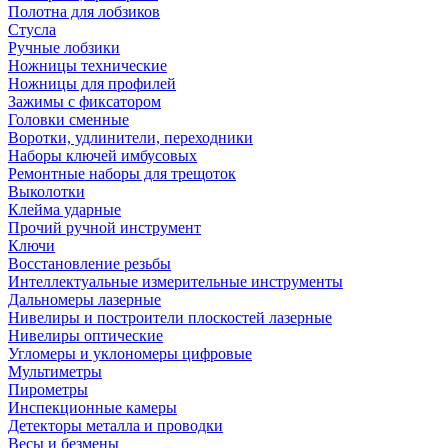
Полотна для лобзиков
Стусла
Ручные лобзики
Ножницы технические
Ножницы для профилей
Зажимы с фиксатором
Головки сменные
Воротки, удлинители, переходники
Наборы ключей имбусовых
Ремонтные наборы для трещоток
Выколотки
Клейма ударные
Прочий ручной инструмент
Ключи
Восстановление резьбы
Интеллектуальные измерительные инструменты
Дальномеры лазерные
Нивелиры и построители плоскостей лазерные
Нивелиры оптические
Угломеры и уклономеры цифровые
Мультиметры
Пирометры
Инспекционные камеры
Детекторы металла и проводки
Весы и безмены