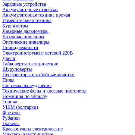
Зарядные устройства
Аккумуляторные отвертки
Аккумуляторная техника прочая
Измерительная техника
Курвиметры
Лазерные дальномеры
Лазерные нивелиры
Оптические нивелиры
Принадлежности
Электроинструмент сетевой 220В
Дрели
Гайковерты электрические
Шуруповерты
Перфораторы и отбойные молотки
Пилы
Системы пылеудаления
Технические фены и клеевые пистолеты
Ножницы по металлу
Точила
УШМ (болгарки)
Фрезеры
Рубанки
Граверы
Краскопульты электрические
Миксеры электрические