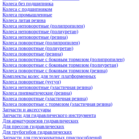
Колеса без подшипника
Колеса с подшипником
Колеса промышленные
Колеса литая резина
Колеса неповоротные (полипропилен)
Колеса неповоротные (полиуретан)
Колеса неповоротные (резина)
Колеса поворотные (полипропилен)
Колеса поворотные (полиуретан)
Колеса поворотные (резина)
Колеса поворотные c боковым тормозом (полипропилен)
Колеса поворотные c боковым тормозом (полиуретан)
Колеса поворотные c боковым тормозом (резина)
Комплекты колес для телег платформенных
Колеса поворотные (чугун)
Колеса неповоротные (эластичная резина)
Колеса пневматические (резина)
Колеса поворотные (эластичная резина)
Колеса поворотные c тормозом (эластичная резина)
Запчасти и аксессуары
Запчасти для гидравлического инструмента
Для арматурорезов гидравлических
Для прессов гидравлических
Для трубогибов гидравлических
Запчасти для грузозахватных приспособлений