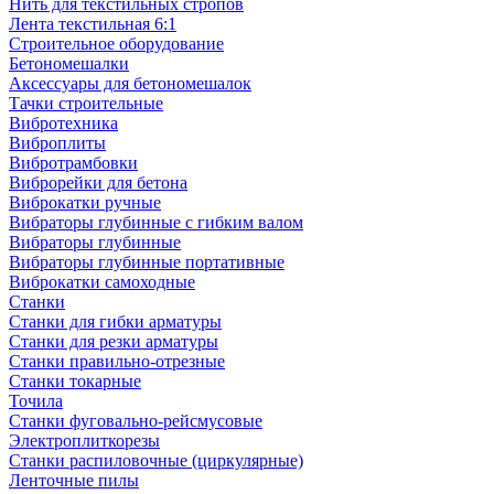
Нить для текстильных стропов
Лента текстильная 6:1
Строительное оборудование
Бетономешалки
Аксессуары для бетономешалок
Тачки строительные
Вибротехника
Виброплиты
Вибротрамбовки
Виброрейки для бетона
Виброкатки ручные
Вибраторы глубинные с гибким валом
Вибраторы глубинные
Вибраторы глубинные портативные
Виброкатки самоходные
Станки
Станки для гибки арматуры
Станки для резки арматуры
Станки правильно-отрезные
Станки токарные
Точила
Станки фуговально-рейсмусовые
Электроплиткорезы
Станки распиловочные (циркулярные)
Ленточные пилы