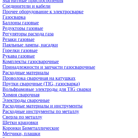
Магнитные приспособления
Соединители и кабели
Прочее оборудование к электросварке
Газосварка
Баллоны газовые
Редукторы газовые
Регуляторы расхода газа
Резаки газовые
Паяльные лампы, насадки
Горелки газовые
Рукава газовые
Комплекты газосварочные
Принадлежности и запчасти газосварочные
Расходные материалы
Проволока сварочная на катушках
Прутки сварочные (TIG, газосварка)
Вольфрамовые электроды для TIG сварки
Химия сварочная
Электроды сварочные
Расходные материалы и инструменты
Расходные инструменты по металлу
Сверла по металлу
Щетки крацовки
Коронки Биметаллические
Метчики, плашки