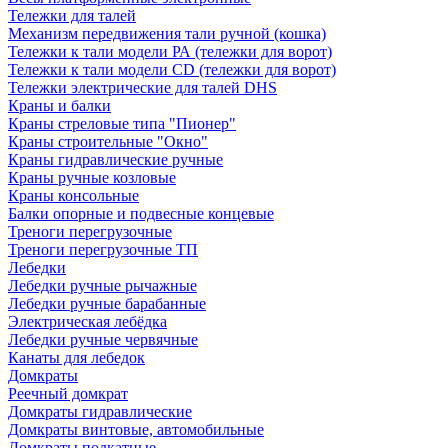
Тележки для талей
Механизм передвижения тали ручной (кошка)
Тележки к тали модели РА (тележки для ворот)
Тележки к тали модели CD (тележки для ворот)
Тележки электрические для талей DHS
Краны и балки
Краны стреловые типа "Пионер"
Краны строительные "Окно"
Краны гидравлические ручные
Краны ручные козловые
Краны консольные
Балки опорные и подвесные концевые
Треноги перегрузочные
Треноги перегрузочные ТП
Лебедки
Лебедки ручные рычажные
Лебедки ручные барабанные
Электрическая лебёдка
Лебедки ручные червячные
Канаты для лебедок
Домкраты
Реечный домкрат
Домкраты гидравлические
Домкраты винтовые, автомобильные
Домкраты подкатные