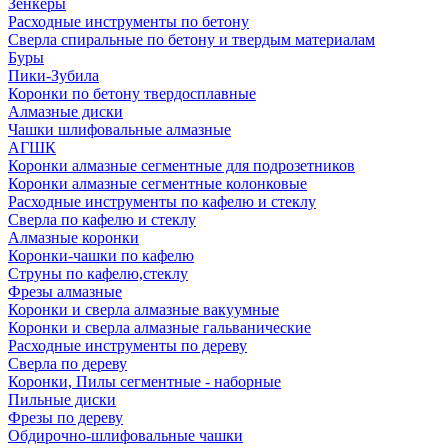
Зенкеры
Расходные инструменты по бетону
Сверла спиральные по бетону и твердым материалам
Буры
Пики-Зубила
Коронки по бетону твердосплавные
Алмазные диски
Чашки шлифовальные алмазные
АГШК
Коронки алмазные сегментные для подрозетников
Коронки алмазные сегментные колонковые
Расходные инструменты по кафелю и стеклу
Сверла по кафелю и стеклу
Алмазные коронки
Коронки-чашки по кафелю
Струны по кафелю,стеклу
Фрезы алмазные
Коронки и сверла алмазные вакуумные
Коронки и сверла алмазные гальванические
Расходные инструменты по дереву
Сверла по дереву
Коронки, Пилы сегментные - наборные
Пильные диски
Фрезы по дереву
Обдирочно-шлифовальные чашки