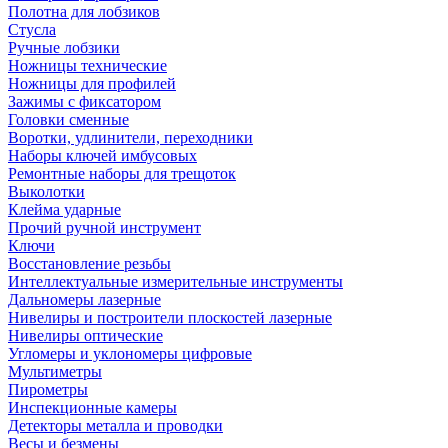
Полотна для лобзиков
Стусла
Ручные лобзики
Ножницы технические
Ножницы для профилей
Зажимы с фиксатором
Головки сменные
Воротки, удлинители, переходники
Наборы ключей имбусовых
Ремонтные наборы для трещоток
Выколотки
Клейма ударные
Прочий ручной инструмент
Ключи
Восстановление резьбы
Интеллектуальные измерительные инструменты
Дальномеры лазерные
Нивелиры и построители плоскостей лазерные
Нивелиры оптические
Угломеры и уклономеры цифровые
Мультиметры
Пирометры
Инспекционные камеры
Детекторы металла и проводки
Весы и безмены