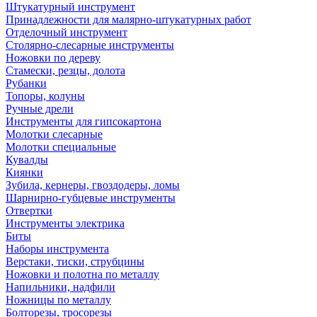
Штукатурный инструмент
Принадлежности для малярно-штукатурных работ
Отделочный инструмент
Столярно-слесарные инструменты
Ножовки по дереву
Стамески, резцы, долота
Рубанки
Топоры, колуны
Ручные дрели
Инструменты для гипсокартона
Молотки слесарные
Молотки специальные
Кувалды
Киянки
Зубила, кернеры, гвоздодеры, ломы
Шарнирно-губцевые инструменты
Отвертки
Инструменты электрика
Биты
Наборы инструмента
Верстаки, тиски, струбцины
Ножовки и полотна по металлу
Напильники, надфили
Ножницы по металлу
Болторезы, тросорезы