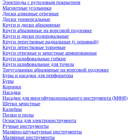
Электроды с рутиловым покрытием
Магнитные угольники
Диски алмазные отрезные
Диски универсальные
Круги и диски абразивные
Круги абразивные на ворсовой подложке
Круги и диски полировальные
Круги лепестковые радиальные (с оправкой)
Круги лепестковые торцевые
Круги отрезные и зачистные армированные
Круги шлифовальные гибкие
Круги шлифовальные для точила
Треугольники абразивные на ворсовой подложке
Буры и насадки для перфоратора
Буры
Коронки
Насадки
Насадки для многофункционального инструмента (МФИ)
Щетки зачистные
Калибры
Пилки и пилы
Оснастка для электроинструмента
Ручные инструменты
Малярно-штукатурные инструменты
Малярные инструменты