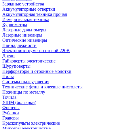
Зарядные устройства
Аккумуляторные отвертки
Аккумуляторная техника прочая
Измерительная техника
Курвиметры
Лазерные дальномеры
Лазерные нивелиры
Оптические нивелиры
Принадлежности
Электроинструмент сетевой 220В
Дрели
Гайковерты электрические
Шуруповерты
Перфораторы и отбойные молотки
Пилы
Системы пылеудаления
Технические фены и клеевые пистолеты
Ножницы по металлу
Точила
УШМ (болгарки)
Фрезеры
Рубанки
Граверы
Краскопульты электрические
Миксеры электрические