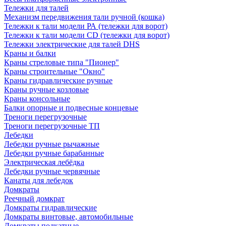
Тележки для талей
Механизм передвижения тали ручной (кошка)
Тележки к тали модели РА (тележки для ворот)
Тележки к тали модели CD (тележки для ворот)
Тележки электрические для талей DHS
Краны и балки
Краны стреловые типа "Пионер"
Краны строительные "Окно"
Краны гидравлические ручные
Краны ручные козловые
Краны консольные
Балки опорные и подвесные концевые
Треноги перегрузочные
Треноги перегрузочные ТП
Лебедки
Лебедки ручные рычажные
Лебедки ручные барабанные
Электрическая лебёдка
Лебедки ручные червячные
Канаты для лебедок
Домкраты
Реечный домкрат
Домкраты гидравлические
Домкраты винтовые, автомобильные
Домкраты подкатные