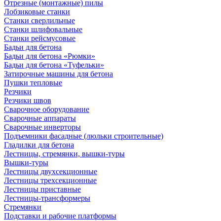
Отрезные (монтажные) пилы
Лобзиковые станки
Станки сверлильные
Станки шлифовальные
Станки рейсмусовые
Бадьи для бетона
Бадьи для бетона «Рюмки»
Бадьи для бетона «Туфельки»
Затирочные машины для бетона
Пушки тепловые
Резчики
Резчики швов
Сварочное оборудование
Сварочные аппараты
Сварочные инверторы
Подъемники фасадные (люльки строительные)
Гладилки для бетона
Лестницы, стремянки, вышки-туры
Вышки-туры
Лестницы двухсекционные
Лестницы трехсекционные
Лестницы приставные
Лестницы-трансформеры
Стремянки
Подставки и рабочие платформы