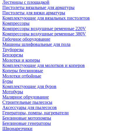
Лестницы с площадкой
Пистолеты вязальные для арматуры
Пистолеты для вязки арматуры
Комплектующие для вязальных пистолетов
Компрессоры
Компрессоры воздушные ременные 220V
Компрессоры воздушные ременные 380V
Гибочное оборудование
Машины шлифовальные для пола
Труборезы
Бензорезы
Молотки и коперы
Комплектующие для молотков и коперов
Коперы бензиновые
Молотки отбойные
Буры
Комплектующие для буров
Мотобуры
Малярное обрудование
Строительные пылесосы
Аксессуары для пылесосов
Генераторы, помпы, нагреватели
Бензиновые мотопомпы
Бензиновые генераторы
Швонарезчики