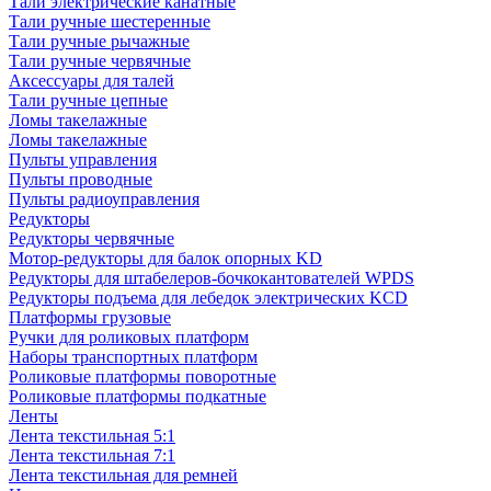
Тали электрические канатные
Тали ручные шестеренные
Тали ручные рычажные
Тали ручные червячные
Аксессуары для талей
Тали ручные цепные
Ломы такелажные
Ломы такелажные
Пульты управления
Пульты проводные
Пульты радиоуправления
Редукторы
Редукторы червячные
Мотор-редукторы для балок опорных KD
Редукторы для штабелеров-бочкокантователей WPDS
Редукторы подъема для лебедок электрических KCD
Платформы грузовые
Ручки для роликовых платформ
Наборы транспортных платформ
Роликовые платформы поворотные
Роликовые платформы подкатные
Ленты
Лента текстильная 5:1
Лента текстильная 7:1
Лента текстильная для ремней