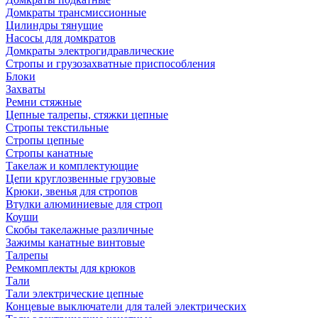
Домкраты трансмиссионные
Цилиндры тянущие
Насосы для домкратов
Домкраты электрогидравлические
Стропы и грузозахватные приспособления
Блоки
Захваты
Ремни стяжные
Цепные талрепы, стяжки цепные
Стропы текстильные
Стропы цепные
Стропы канатные
Такелаж и комплектующие
Цепи круглозвенные грузовые
Крюки, звенья для стропов
Втулки алюминиевые для строп
Коуши
Скобы такелажные различные
Зажимы канатные винтовые
Талрепы
Ремкомплекты для крюков
Тали
Тали электрические цепные
Концевые выключатели для талей электрических