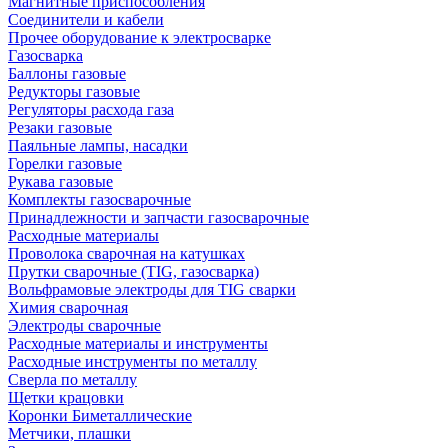
Магнитные приспособления
Соединители и кабели
Прочее оборудование к электросварке
Газосварка
Баллоны газовые
Редукторы газовые
Регуляторы расхода газа
Резаки газовые
Паяльные лампы, насадки
Горелки газовые
Рукава газовые
Комплекты газосварочные
Принадлежности и запчасти газосварочные
Расходные материалы
Проволока сварочная на катушках
Прутки сварочные (TIG, газосварка)
Вольфрамовые электроды для TIG сварки
Химия сварочная
Электроды сварочные
Расходные материалы и инструменты
Расходные инструменты по металлу
Сверла по металлу
Щетки крацовки
Коронки Биметаллические
Метчики, плашки