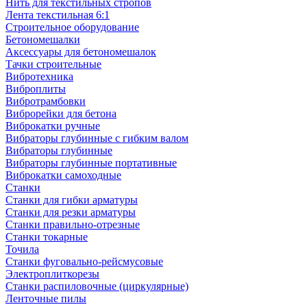
Нить для текстильных стропов
Лента текстильная 6:1
Строительное оборудование
Бетономешалки
Аксессуары для бетономешалок
Тачки строительные
Вибротехника
Виброплиты
Вибротрамбовки
Виброрейки для бетона
Виброкатки ручные
Вибраторы глубинные с гибким валом
Вибраторы глубинные
Вибраторы глубинные портативные
Виброкатки самоходные
Станки
Станки для гибки арматуры
Станки для резки арматуры
Станки правильно-отрезные
Станки токарные
Точила
Станки фуговально-рейсмусовые
Электроплиткорезы
Станки распиловочные (циркулярные)
Ленточные пилы