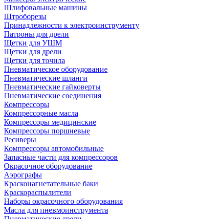
Шлифовальные машины
Штроборезы
Принадлежности к электроинструменту
Патроны для дрели
Щетки для УШМ
Щетки для дрели
Щетки для точила
Пневматическое оборудование
Пневматические шланги
Пневматические гайковерты
Пневматические соединения
Компрессоры
Компрессорные масла
Компрессоры медицинские
Компрессоры поршневые
Ресиверы
Компрессоры автомобильные
Запасные части для компрессоров
Окрасочное оборудование
Аэрографы
Красконагнетательные баки
Краскораспылители
Наборы окрасочного оборудования
Масла для пневмоинструмента
Пневматические дрели