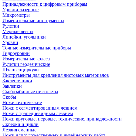
Принадлежности к цифровым приборам
Уровни лазерные
Микрометры
Измерительные инструменты
Рулетки
Мерные ленты
Линейки, угольники
Уровни
Точные измерительные приборы
Гидроуровни
Измерительные колеса
Рулетки геодезические
Штангенциркули
Инструменты для крепления листовых материалов
Заклепочники
Заклепки
Скобозабивные пистолеты
Скобы
Ножи технические
Ножи с сегментированным лезвием
Ножи с трапециевидным лезвием
Ножи круговые, перовые, технические, принадлежности
Скребки и цикли
Лезвия сменные
Ножи для художественных и дизайнерских работ