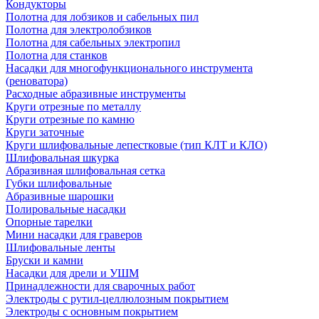
Кондукторы
Полотна для лобзиков и сабельных пил
Полотна для электролобзиков
Полотна для сабельных электропил
Полотна для станков
Насадки для многофункционального инструмента
(реноватора)
Расходные абразивные инструменты
Круги отрезные по металлу
Круги отрезные по камню
Круги заточные
Круги шлифовальные лепестковые (тип КЛТ и КЛО)
Шлифовальная шкурка
Абразивная шлифовальная сетка
Губки шлифовальные
Абразивные шарошки
Полировальные насадки
Опорные тарелки
Мини насадки для граверов
Шлифовальные ленты
Бруски и камни
Насадки для дрели и УШМ
Принадлежности для сварочных работ
Электроды с рутил-целлюлозным покрытием
Электроды с основным покрытием