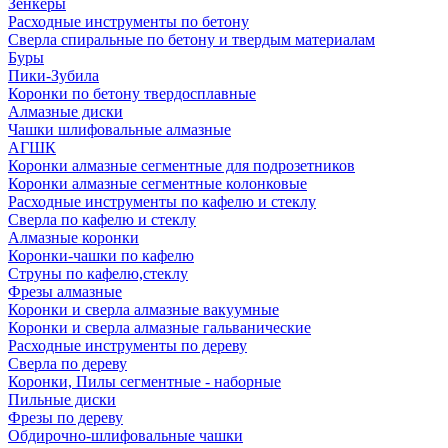
Зенкеры
Расходные инструменты по бетону
Сверла спиральные по бетону и твердым материалам
Буры
Пики-Зубила
Коронки по бетону твердосплавные
Алмазные диски
Чашки шлифовальные алмазные
АГШК
Коронки алмазные сегментные для подрозетников
Коронки алмазные сегментные колонковые
Расходные инструменты по кафелю и стеклу
Сверла по кафелю и стеклу
Алмазные коронки
Коронки-чашки по кафелю
Струны по кафелю,стеклу
Фрезы алмазные
Коронки и сверла алмазные вакуумные
Коронки и сверла алмазные гальванические
Расходные инструменты по дереву
Сверла по дереву
Коронки, Пилы сегментные - наборные
Пильные диски
Фрезы по дереву
Обдирочно-шлифовальные чашки