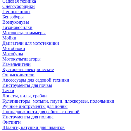
Садовая техника
Снегоуборщики
Цепные пилы
Бензобуры
Воздуходувы
Газонокосилки
Мотокосы, триммеры
Мойки
Двигатели для мототехники
Мотоблоки
Мотобуры
Мотокультиваторы
Измельчители
Кусторезы электрические
Опрыскиватели
Аксессуары для садовой техники
Инструменты для почвы
Тачки
Лопаты, вилы, грабли
Культиваторы, мотыги, плуги, плоскорезы, полольники
Ручные инструменты для почвы
Принадлежности для работы с почвой
Инструменты для полива
Фитинги
Шланги, катушки для шлангов