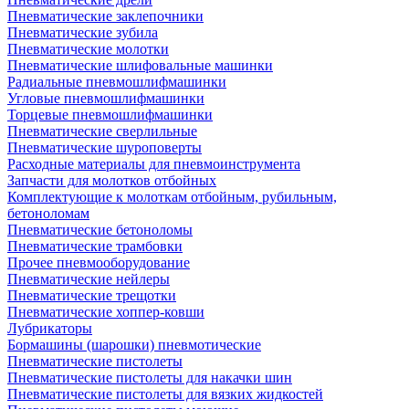
Пневматические заклепочники
Пневматические зубила
Пневматические молотки
Пневматические шлифовальные машинки
Радиальные пневмошлифмашинки
Угловые пневмошлифмашинки
Торцевые пневмошлифмашинки
Пневматические сверлильные
Пневматические шуроповерты
Расходные материалы для пневмоинструмента
Запчасти для молотков отбойных
Комплектующие к молоткам отбойным, рубильным,
бетоноломам
Пневматические бетоноломы
Пневматические трамбовки
Прочее пневмооборудование
Пневматические нейлеры
Пневматические трещотки
Пневматические хоппер-ковши
Лубрикаторы
Бормашины (шарошки) пневмотические
Пневматические пистолеты
Пневматические пистолеты для накачки шин
Пневматические пистолеты для вязких жидкостей