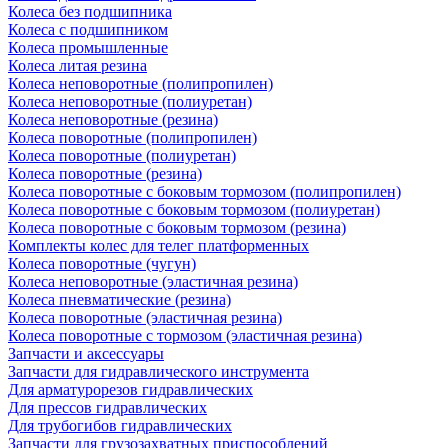
Колеса без подшипника
Колеса с подшипником
Колеса промышленные
Колеса литая резина
Колеса неповоротные (полипропилен)
Колеса неповоротные (полиуретан)
Колеса неповоротные (резина)
Колеса поворотные (полипропилен)
Колеса поворотные (полиуретан)
Колеса поворотные (резина)
Колеса поворотные c боковым тормозом (полипропилен)
Колеса поворотные c боковым тормозом (полиуретан)
Колеса поворотные c боковым тормозом (резина)
Комплекты колес для телег платформенных
Колеса поворотные (чугун)
Колеса неповоротные (эластичная резина)
Колеса пневматические (резина)
Колеса поворотные (эластичная резина)
Колеса поворотные c тормозом (эластичная резина)
Запчасти и аксессуары
Запчасти для гидравлического инструмента
Для арматурорезов гидравлических
Для прессов гидравлических
Для трубогибов гидравлических
Запчасти для грузозахватных приспособлений