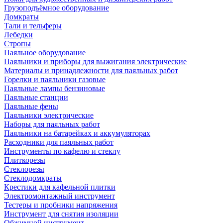
Грузоподъёмное оборудование
Домкраты
Тали и тельферы
Лебедки
Стропы
Паяльное оборудование
Паяльники и приборы для выжигания электрические
Материалы и принадлежности для паяльных работ
Горелки и паяльники газовые
Паяльные лампы бензиновые
Паяльные станции
Паяльные фены
Паяльники электрические
Наборы для паяльных работ
Паяльники на батарейках и аккумуляторах
Расходники для паяльных работ
Инструменты по кафелю и стеклу
Плиткорезы
Стеклорезы
Стеклодомкраты
Крестики для кафельной плитки
Электромонтажный инструмент
Тестеры и пробники напряжения
Инструмент для снятия изоляции
Обжимной инструмент