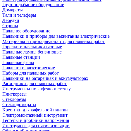
Грузоподъёмное оборудование
Домкраты
Тали и тельферы
Лебедки
Стропы
Паяльное оборудование
Паяльники и приборы для выжигания электрические
Материалы и принадлежности для паяльных работ
Горелки и паяльники газовые
Паяльные лампы бензиновые
Паяльные станции
Паяльные фены
Паяльники электрические
Наборы для паяльных работ
Паяльники на батарейках и аккумуляторах
Расходники для паяльных работ
Инструменты по кафелю и стеклу
Плиткорезы
Стеклорезы
Стеклодомкраты
Крестики для кафельной плитки
Электромонтажный инструмент
Тестеры и пробники напряжения
Инструмент для снятия изоляции
Обжимной инструмент