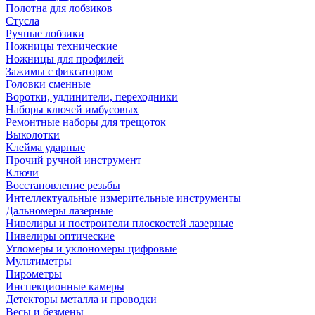
Полотна для лобзиков
Стусла
Ручные лобзики
Ножницы технические
Ножницы для профилей
Зажимы с фиксатором
Головки сменные
Воротки, удлинители, переходники
Наборы ключей имбусовых
Ремонтные наборы для трещоток
Выколотки
Клейма ударные
Прочий ручной инструмент
Ключи
Восстановление резьбы
Интеллектуальные измерительные инструменты
Дальномеры лазерные
Нивелиры и построители плоскостей лазерные
Нивелиры оптические
Угломеры и уклономеры цифровые
Мультиметры
Пирометры
Инспекционные камеры
Детекторы металла и проводки
Весы и безмены