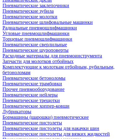
Пневматические заклепочники
Пневматические зубила
Пневматические молотки
Пневматические шлифовальные машинки
Радиальные пневмошлифмашинки
Угловые пневмошлифмашинки
Торцевые пневмошлифмашинки
Пневматические сверлильные
Пневматические шуроповерты
Расходные материалы для пневмоинструмента
Запчасти для молотков отбойных
Комплектующие к молоткам отбойным, рубильным,
бетоноломам
Пневматические бетоноломы
Пневматические трамбовки
Прочее пневмооборудование
Пневматические нейлеры
Пневматические трещотки
Пневматические хоппер-ковши
Лубрикаторы
Бормашины (шарошки) пневмотические
Пневматические пистолеты
Пневматические пистолеты для накачки шин
Пневматические пистолеты для вязких жидкостей