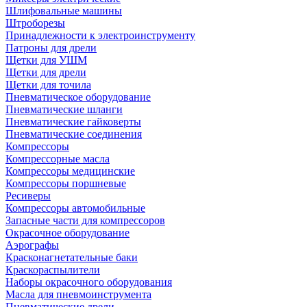
Шлифовальные машины
Штроборезы
Принадлежности к электроинструменту
Патроны для дрели
Щетки для УШМ
Щетки для дрели
Щетки для точила
Пневматическое оборудование
Пневматические шланги
Пневматические гайковерты
Пневматические соединения
Компрессоры
Компрессорные масла
Компрессоры медицинские
Компрессоры поршневые
Ресиверы
Компрессоры автомобильные
Запасные части для компрессоров
Окрасочное оборудование
Аэрографы
Красконагнетательные баки
Краскораспылители
Наборы окрасочного оборудования
Масла для пневмоинструмента
Пневматические дрели