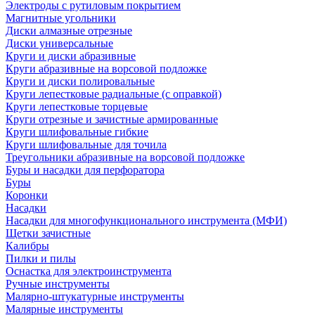
Электроды с рутиловым покрытием
Магнитные угольники
Диски алмазные отрезные
Диски универсальные
Круги и диски абразивные
Круги абразивные на ворсовой подложке
Круги и диски полировальные
Круги лепестковые радиальные (с оправкой)
Круги лепестковые торцевые
Круги отрезные и зачистные армированные
Круги шлифовальные гибкие
Круги шлифовальные для точила
Треугольники абразивные на ворсовой подложке
Буры и насадки для перфоратора
Буры
Коронки
Насадки
Насадки для многофункционального инструмента (МФИ)
Щетки зачистные
Калибры
Пилки и пилы
Оснастка для электроинструмента
Ручные инструменты
Малярно-штукатурные инструменты
Малярные инструменты