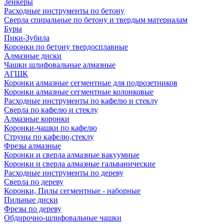
Зенкеры
Расходные инструменты по бетону
Сверла спиральные по бетону и твердым материалам
Буры
Пики-Зубила
Коронки по бетону твердосплавные
Алмазные диски
Чашки шлифовальные алмазные
АГШК
Коронки алмазные сегментные для подрозетников
Коронки алмазные сегментные колонковые
Расходные инструменты по кафелю и стеклу
Сверла по кафелю и стеклу
Алмазные коронки
Коронки-чашки по кафелю
Струны по кафелю,стеклу
Фрезы алмазные
Коронки и сверла алмазные вакуумные
Коронки и сверла алмазные гальванические
Расходные инструменты по дереву
Сверла по дереву
Коронки, Пилы сегментные - наборные
Пильные диски
Фрезы по дереву
Обдирочно-шлифовальные чашки