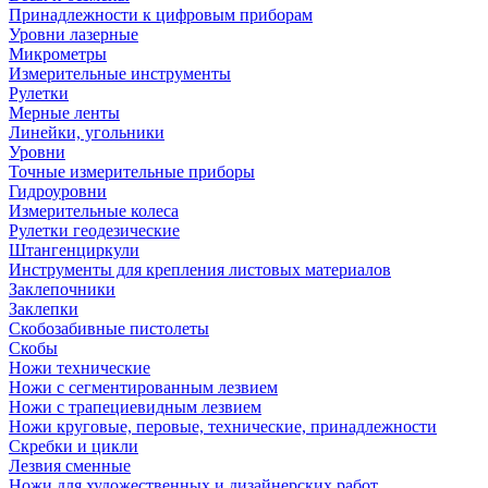
Принадлежности к цифровым приборам
Уровни лазерные
Микрометры
Измерительные инструменты
Рулетки
Мерные ленты
Линейки, угольники
Уровни
Точные измерительные приборы
Гидроуровни
Измерительные колеса
Рулетки геодезические
Штангенциркули
Инструменты для крепления листовых материалов
Заклепочники
Заклепки
Скобозабивные пистолеты
Скобы
Ножи технические
Ножи с сегментированным лезвием
Ножи с трапециевидным лезвием
Ножи круговые, перовые, технические, принадлежности
Скребки и цикли
Лезвия сменные
Ножи для художественных и дизайнерских работ