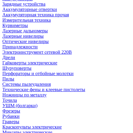
Зарядные устройства
Аккумуляторные отвертки
Аккумуляторная техника прочая
Измерительная техника
Курвиметры
Лазерные дальномеры
Лазерные нивелиры
Оптические нивелиры
Принадлежности
Электроинструмент сетевой 220В
Дрели
Гайковерты электрические
Шуруповерты
Перфораторы и отбойные молотки
Пилы
Системы пылеудаления
Технические фены и клеевые пистолеты
Ножницы по металлу
Точила
УШМ (болгарки)
Фрезеры
Рубанки
Граверы
Краскопульты электрические
Миксеры электрические