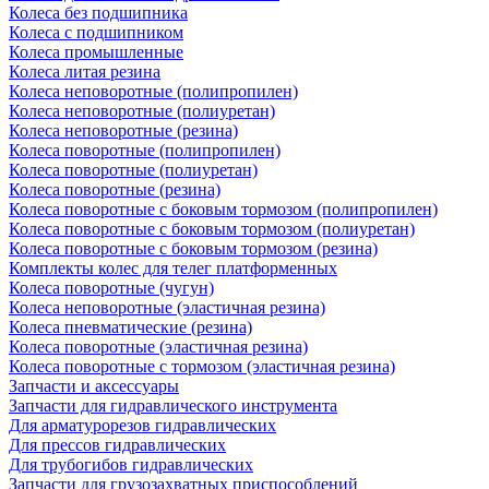
Колеса без подшипника
Колеса с подшипником
Колеса промышленные
Колеса литая резина
Колеса неповоротные (полипропилен)
Колеса неповоротные (полиуретан)
Колеса неповоротные (резина)
Колеса поворотные (полипропилен)
Колеса поворотные (полиуретан)
Колеса поворотные (резина)
Колеса поворотные c боковым тормозом (полипропилен)
Колеса поворотные c боковым тормозом (полиуретан)
Колеса поворотные c боковым тормозом (резина)
Комплекты колес для телег платформенных
Колеса поворотные (чугун)
Колеса неповоротные (эластичная резина)
Колеса пневматические (резина)
Колеса поворотные (эластичная резина)
Колеса поворотные c тормозом (эластичная резина)
Запчасти и аксессуары
Запчасти для гидравлического инструмента
Для арматурорезов гидравлических
Для прессов гидравлических
Для трубогибов гидравлических
Запчасти для грузозахватных приспособлений