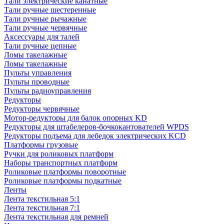
Тали электрические канатные
Тали ручные шестеренные
Тали ручные рычажные
Тали ручные червячные
Аксессуары для талей
Тали ручные цепные
Ломы такелажные
Ломы такелажные
Пульты управления
Пульты проводные
Пульты радиоуправления
Редукторы
Редукторы червячные
Мотор-редукторы для балок опорных KD
Редукторы для штабелеров-бочкокантователей WPDS
Редукторы подъема для лебедок электрических KCD
Платформы грузовые
Ручки для роликовых платформ
Наборы транспортных платформ
Роликовые платформы поворотные
Роликовые платформы подкатные
Ленты
Лента текстильная 5:1
Лента текстильная 7:1
Лента текстильная для ремней