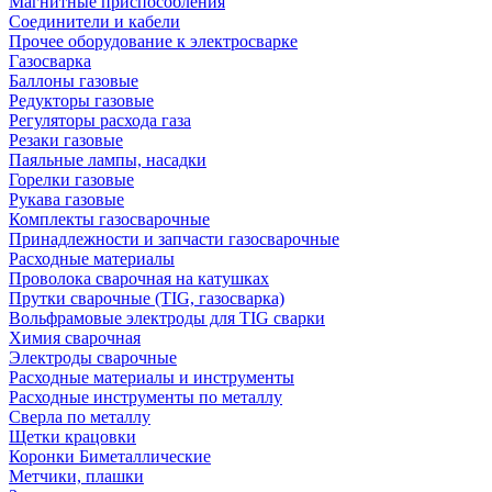
Магнитные приспособления
Соединители и кабели
Прочее оборудование к электросварке
Газосварка
Баллоны газовые
Редукторы газовые
Регуляторы расхода газа
Резаки газовые
Паяльные лампы, насадки
Горелки газовые
Рукава газовые
Комплекты газосварочные
Принадлежности и запчасти газосварочные
Расходные материалы
Проволока сварочная на катушках
Прутки сварочные (TIG, газосварка)
Вольфрамовые электроды для TIG сварки
Химия сварочная
Электроды сварочные
Расходные материалы и инструменты
Расходные инструменты по металлу
Сверла по металлу
Щетки крацовки
Коронки Биметаллические
Метчики, плашки