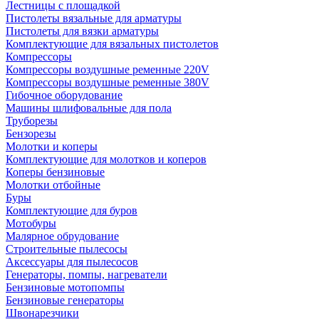
Лестницы с площадкой
Пистолеты вязальные для арматуры
Пистолеты для вязки арматуры
Комплектующие для вязальных пистолетов
Компрессоры
Компрессоры воздушные ременные 220V
Компрессоры воздушные ременные 380V
Гибочное оборудование
Машины шлифовальные для пола
Труборезы
Бензорезы
Молотки и коперы
Комплектующие для молотков и коперов
Коперы бензиновые
Молотки отбойные
Буры
Комплектующие для буров
Мотобуры
Малярное обрудование
Строительные пылесосы
Аксессуары для пылесосов
Генераторы, помпы, нагреватели
Бензиновые мотопомпы
Бензиновые генераторы
Швонарезчики