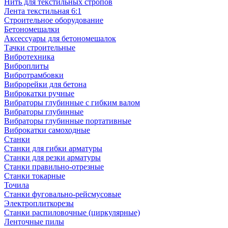
Нить для текстильных стропов
Лента текстильная 6:1
Строительное оборудование
Бетономешалки
Аксессуары для бетономешалок
Тачки строительные
Вибротехника
Виброплиты
Вибротрамбовки
Виброрейки для бетона
Виброкатки ручные
Вибраторы глубинные с гибким валом
Вибраторы глубинные
Вибраторы глубинные портативные
Виброкатки самоходные
Станки
Станки для гибки арматуры
Станки для резки арматуры
Станки правильно-отрезные
Станки токарные
Точила
Станки фуговально-рейсмусовые
Электроплиткорезы
Станки распиловочные (циркулярные)
Ленточные пилы