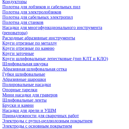
Кондукторы
Полотна для лобзиков и сабельных пил
Полотна для электролобзиков
Полотна для сабельных электропил
Полотна для станков
Насадки для многофункционального инструмента
(реноватора)
Расходные абразивные инструменты
Круги отрезные по металлу
Круги отрезные по камню
Круги заточные
Круги шлифовальные лепестковые (тип КЛТ и КЛО)
Шлифовальная шкурка
Абразивная шлифовальная сетка
Губки шлифовальные
Абразивные шарошки
Полировальные насадки
Опорные тарелки
Мини насадки для граверов
Шлифовальные ленты
Бруски и камни
Насадки для дрели и УШМ
Принадлежности для сварочных работ
Электроды с рутил-целлюлозным покрытием
Электроды с основным покрытием