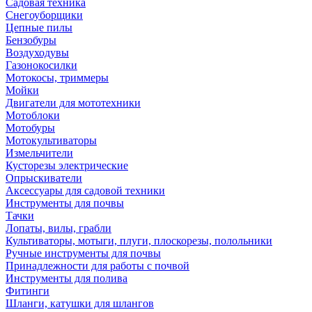
Садовая техника
Снегоуборщики
Цепные пилы
Бензобуры
Воздуходувы
Газонокосилки
Мотокосы, триммеры
Мойки
Двигатели для мототехники
Мотоблоки
Мотобуры
Мотокультиваторы
Измельчители
Кусторезы электрические
Опрыскиватели
Аксессуары для садовой техники
Инструменты для почвы
Тачки
Лопаты, вилы, грабли
Культиваторы, мотыги, плуги, плоскорезы, полольники
Ручные инструменты для почвы
Принадлежности для работы с почвой
Инструменты для полива
Фитинги
Шланги, катушки для шлангов