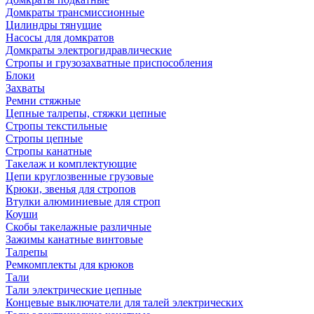
Домкраты трансмиссионные
Цилиндры тянущие
Насосы для домкратов
Домкраты электрогидравлические
Стропы и грузозахватные приспособления
Блоки
Захваты
Ремни стяжные
Цепные талрепы, стяжки цепные
Стропы текстильные
Стропы цепные
Стропы канатные
Такелаж и комплектующие
Цепи круглозвенные грузовые
Крюки, звенья для стропов
Втулки алюминиевые для строп
Коуши
Скобы такелажные различные
Зажимы канатные винтовые
Талрепы
Ремкомплекты для крюков
Тали
Тали электрические цепные
Концевые выключатели для талей электрических