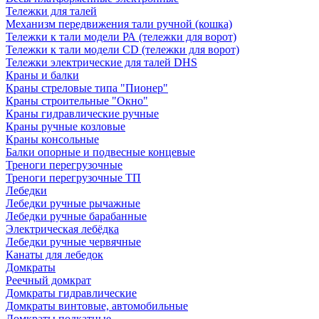
Тележки для талей
Механизм передвижения тали ручной (кошка)
Тележки к тали модели РА (тележки для ворот)
Тележки к тали модели CD (тележки для ворот)
Тележки электрические для талей DHS
Краны и балки
Краны стреловые типа "Пионер"
Краны строительные "Окно"
Краны гидравлические ручные
Краны ручные козловые
Краны консольные
Балки опорные и подвесные концевые
Треноги перегрузочные
Треноги перегрузочные ТП
Лебедки
Лебедки ручные рычажные
Лебедки ручные барабанные
Электрическая лебёдка
Лебедки ручные червячные
Канаты для лебедок
Домкраты
Реечный домкрат
Домкраты гидравлические
Домкраты винтовые, автомобильные
Домкраты подкатные