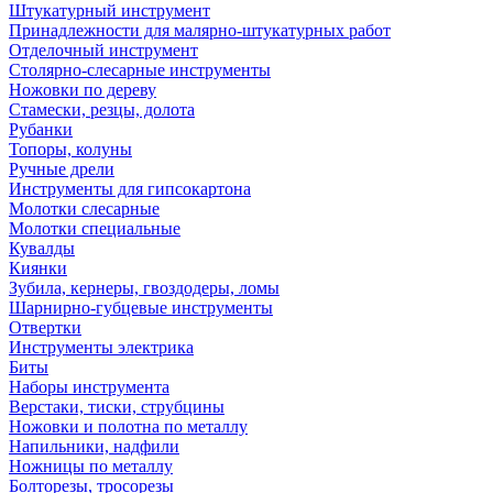
Штукатурный инструмент
Принадлежности для малярно-штукатурных работ
Отделочный инструмент
Столярно-слесарные инструменты
Ножовки по дереву
Стамески, резцы, долота
Рубанки
Топоры, колуны
Ручные дрели
Инструменты для гипсокартона
Молотки слесарные
Молотки специальные
Кувалды
Киянки
Зубила, кернеры, гвоздодеры, ломы
Шарнирно-губцевые инструменты
Отвертки
Инструменты электрика
Биты
Наборы инструмента
Верстаки, тиски, струбцины
Ножовки и полотна по металлу
Напильники, надфили
Ножницы по металлу
Болторезы, тросорезы