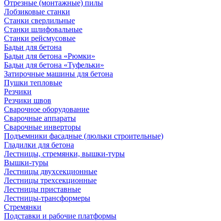
Отрезные (монтажные) пилы
Лобзиковые станки
Станки сверлильные
Станки шлифовальные
Станки рейсмусовые
Бадьи для бетона
Бадьи для бетона «Рюмки»
Бадьи для бетона «Туфельки»
Затирочные машины для бетона
Пушки тепловые
Резчики
Резчики швов
Сварочное оборудование
Сварочные аппараты
Сварочные инверторы
Подъемники фасадные (люльки строительные)
Гладилки для бетона
Лестницы, стремянки, вышки-туры
Вышки-туры
Лестницы двухсекционные
Лестницы трехсекционные
Лестницы приставные
Лестницы-трансформеры
Стремянки
Подставки и рабочие платформы