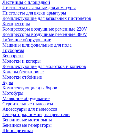
Лестницы с площадкой
Пистолеты вязальные для арматуры
Пистолеты для вязки арматуры
Комплектующие для вязальных пистолетов
Компрессоры
Компрессоры воздушные ременные 220V
Компрессоры воздушные ременные 380V
Гибочное оборудование
Машины шлифовальные для пола
Труборезы
Бензорезы
Молотки и коперы
Комплектующие для молотков и коперов
Коперы бензиновые
Молотки отбойные
Буры
Комплектующие для буров
Мотобуры
Малярное обрудование
Строительные пылесосы
Аксессуары для пылесосов
Генераторы, помпы, нагреватели
Бензиновые мотопомпы
Бензиновые генераторы
Швонарезчики