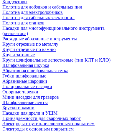
Кондукторы
Полотна для лобзиков и сабельных пил
Полотна для электролобзиков
Полотна для сабельных электропил
Полотна для станков
Насадки для многофункционального инструмента
(реноватора)
Расходные абразивные инструменты
Круги отрезные по металлу
Круги отрезные по камню
Круги заточные
Круги шлифовальные лепестковые (тип КЛТ и КЛО)
Шлифовальная шкурка
Абразивная шлифовальная сетка
Губки шлифовальные
Абразивные шарошки
Полировальные насадки
Опорные тарелки
Мини насадки для граверов
Шлифовальные ленты
Бруски и камни
Насадки для дрели и УШМ
Принадлежности для сварочных работ
Электроды с рутил-целлюлозным покрытием
Электроды с основным покрытием