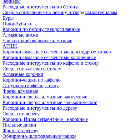
Зенкеры
Расходные инструменты по бетону
Сверла спиральные по бетону и твердым материалам
Буры
Пики-Зубила
Коронки по бетону твердосплавные
Алмазные диски
Чашки шлифовальные алмазные
АГШК
Коронки алмазные сегментные для подрозетников
Коронки алмазные сегментные колонковые
Расходные инструменты по кафелю и стеклу
Сверла по кафелю и стеклу
Алмазные коронки
Коронки-чашки по кафелю
Струны по кафелю,стеклу
Фрезы алмазные
Коронки и сверла алмазные вакуумные
Коронки и сверла алмазные гальванические
Расходные инструменты по дереву
Сверла по дереву
Коронки, Пилы сегментные - наборные
Пильные диски
Фрезы по дереву
Обдирочно-шлифовальные чашки