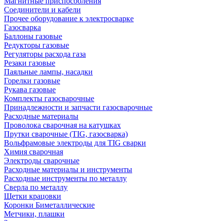
Магнитные приспособления
Соединители и кабели
Прочее оборудование к электросварке
Газосварка
Баллоны газовые
Редукторы газовые
Регуляторы расхода газа
Резаки газовые
Паяльные лампы, насадки
Горелки газовые
Рукава газовые
Комплекты газосварочные
Принадлежности и запчасти газосварочные
Расходные материалы
Проволока сварочная на катушках
Прутки сварочные (TIG, газосварка)
Вольфрамовые электроды для TIG сварки
Химия сварочная
Электроды сварочные
Расходные материалы и инструменты
Расходные инструменты по металлу
Сверла по металлу
Щетки крацовки
Коронки Биметаллические
Метчики, плашки