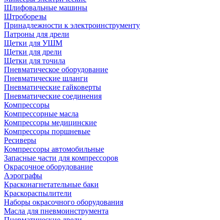
Шлифовальные машины
Штроборезы
Принадлежности к электроинструменту
Патроны для дрели
Щетки для УШМ
Щетки для дрели
Щетки для точила
Пневматическое оборудование
Пневматические шланги
Пневматические гайковерты
Пневматические соединения
Компрессоры
Компрессорные масла
Компрессоры медицинские
Компрессоры поршневые
Ресиверы
Компрессоры автомобильные
Запасные части для компрессоров
Окрасочное оборудование
Аэрографы
Красконагнетательные баки
Краскораспылители
Наборы окрасочного оборудования
Масла для пневмоинструмента
Пневматические дрели