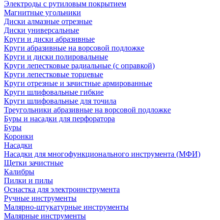
Электроды с рутиловым покрытием
Магнитные угольники
Диски алмазные отрезные
Диски универсальные
Круги и диски абразивные
Круги абразивные на ворсовой подложке
Круги и диски полировальные
Круги лепестковые радиальные (с оправкой)
Круги лепестковые торцевые
Круги отрезные и зачистные армированные
Круги шлифовальные гибкие
Круги шлифовальные для точила
Треугольники абразивные на ворсовой подложке
Буры и насадки для перфоратора
Буры
Коронки
Насадки
Насадки для многофункционального инструмента (МФИ)
Щетки зачистные
Калибры
Пилки и пилы
Оснастка для электроинструмента
Ручные инструменты
Малярно-штукатурные инструменты
Малярные инструменты