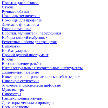
Полотна для лобзиков
Стусла
Ручные лобзики
Ножницы технические
Ножницы для профилей
Зажимы с фиксатором
Головки сменные
Воротки, удлинители, переходники
Наборы ключей имбусовых
Ремонтные наборы для трещоток
Выколотки
Клейма ударные
Прочий ручной инструмент
Ключи
Восстановление резьбы
Интеллектуальные измерительные инструменты
Дальномеры лазерные
Нивелиры и построители плоскостей лазерные
Нивелиры оптические
Угломеры и уклономеры цифровые
Мультиметры
Пирометры
Инспекционные камеры
Детекторы металла и проводки
Весы и безмены