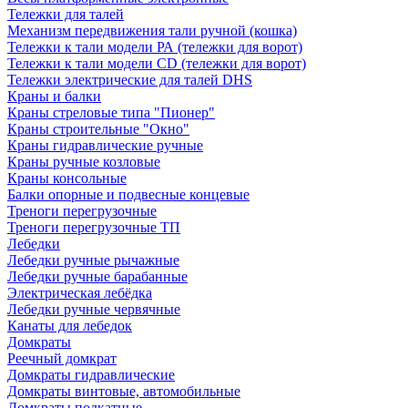
Тележки для талей
Механизм передвижения тали ручной (кошка)
Тележки к тали модели РА (тележки для ворот)
Тележки к тали модели CD (тележки для ворот)
Тележки электрические для талей DHS
Краны и балки
Краны стреловые типа "Пионер"
Краны строительные "Окно"
Краны гидравлические ручные
Краны ручные козловые
Краны консольные
Балки опорные и подвесные концевые
Треноги перегрузочные
Треноги перегрузочные ТП
Лебедки
Лебедки ручные рычажные
Лебедки ручные барабанные
Электрическая лебёдка
Лебедки ручные червячные
Канаты для лебедок
Домкраты
Реечный домкрат
Домкраты гидравлические
Домкраты винтовые, автомобильные
Домкраты подкатные