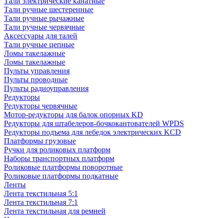
Тали электрические канатные
Тали ручные шестеренные
Тали ручные рычажные
Тали ручные червячные
Аксессуары для талей
Тали ручные цепные
Ломы такелажные
Ломы такелажные
Пульты управления
Пульты проводные
Пульты радиоуправления
Редукторы
Редукторы червячные
Мотор-редукторы для балок опорных KD
Редукторы для штабелеров-бочкокантователей WPDS
Редукторы подъема для лебедок электрических KCD
Платформы грузовые
Ручки для роликовых платформ
Наборы транспортных платформ
Роликовые платформы поворотные
Роликовые платформы подкатные
Ленты
Лента текстильная 5:1
Лента текстильная 7:1
Лента текстильная для ремней