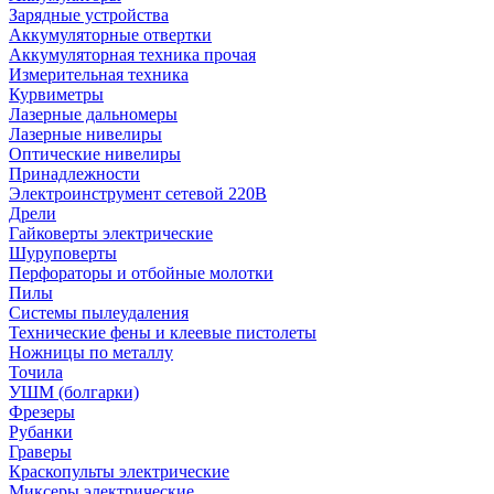
Зарядные устройства
Аккумуляторные отвертки
Аккумуляторная техника прочая
Измерительная техника
Курвиметры
Лазерные дальномеры
Лазерные нивелиры
Оптические нивелиры
Принадлежности
Электроинструмент сетевой 220В
Дрели
Гайковерты электрические
Шуруповерты
Перфораторы и отбойные молотки
Пилы
Системы пылеудаления
Технические фены и клеевые пистолеты
Ножницы по металлу
Точила
УШМ (болгарки)
Фрезеры
Рубанки
Граверы
Краскопульты электрические
Миксеры электрические