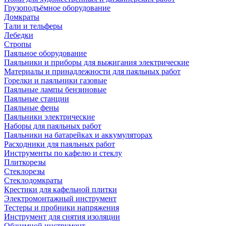
Грузоподъёмное оборудование
Домкраты
Тали и тельферы
Лебедки
Стропы
Паяльное оборудование
Паяльники и приборы для выжигания электрические
Материалы и принадлежности для паяльных работ
Горелки и паяльники газовые
Паяльные лампы бензиновые
Паяльные станции
Паяльные фены
Паяльники электрические
Наборы для паяльных работ
Паяльники на батарейках и аккумуляторах
Расходники для паяльных работ
Инструменты по кафелю и стеклу
Плиткорезы
Стеклорезы
Стеклодомкраты
Крестики для кафельной плитки
Электромонтажный инструмент
Тестеры и пробники напряжения
Инструмент для снятия изоляции
Обжимной инструмент