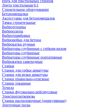
Нить для текстильных стропов
Лента текстильная 6:1
Строительное оборудование
Бетономешалки
Аксессуары для бетономешалок
Тачки строительные
Вибротехника
Виброплиты
Вибротрамбовки
Виброрейки для бетона
Виброкатки ручные
Вибраторы глубинные с гибким валом
Вибраторы глубинные
Вибраторы глубинные портативные
Виброкатки самоходные
Станки
Станки для гибки арматуры
Станки для резки арматуры
Станки правильно-отрезные
Станки токарные
Точила
Станки фуговально-рейсмусовые
Электроплиткорезы
Станки распиловочные (циркулярные)
Ленточные пилы