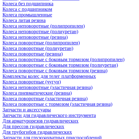
Колеса без подшипника
Колеса с подшипником
Колеса промышленные
Колеса литая резина
Колеса неповоротные (полипропилен)
Колеса неповоротные (полиуретан)
Колеса неповоротные (резина)
Колеса поворотные (полипропилен)
Колеса поворотные (полиуретан)
Колеса поворотные (резина)
Колеса поворотные c боковым тормозом (полипропилен)
Колеса поворотные c боковым тормозом (полиуретан)
Колеса поворотные c боковым тормозом (резина)
Комплекты колес для телег платформенных
Колеса поворотные (чугун)
Колеса неповоротные (эластичная резина)
Колеса пневматические (резина)
Колеса поворотные (эластичная резина)
Колеса поворотные c тормозом (эластичная резина)
Запчасти и аксессуары
Запчасти для гидравлического инструмента
Для арматурорезов гидравлических
Для прессов гидравлических
Для трубогибов гидравлических
Запчасти для грузозахватных приспособлений