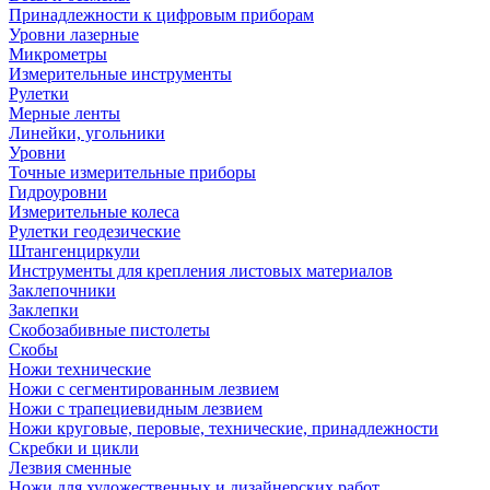
Принадлежности к цифровым приборам
Уровни лазерные
Микрометры
Измерительные инструменты
Рулетки
Мерные ленты
Линейки, угольники
Уровни
Точные измерительные приборы
Гидроуровни
Измерительные колеса
Рулетки геодезические
Штангенциркули
Инструменты для крепления листовых материалов
Заклепочники
Заклепки
Скобозабивные пистолеты
Скобы
Ножи технические
Ножи с сегментированным лезвием
Ножи с трапециевидным лезвием
Ножи круговые, перовые, технические, принадлежности
Скребки и цикли
Лезвия сменные
Ножи для художественных и дизайнерских работ