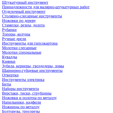
Штукатурный инструмент
Принадлежности для малярно-штукатурных работ
Отделочный инструмент
Столярно-слесарные инструменты
Ножовки по дереву
Стамески, резцы, долота
Рубанки
Топоры, колуны
Ручные дрели
Инструменты для гипсокартона
Молотки слесарные
Молотки специальные
Кувалды
Киянки
Зубила, кернеры, гвоздодеры, ломы
Шарнирно-губцевые инструменты
Отвертки
Инструменты электрика
Биты
Наборы инструмента
Верстаки, тиски, струбцины
Ножовки и полотна по металлу
Напильники, надфили
Ножницы по металлу
Болторезы, тросорезы