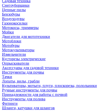
Садовая техника
Снегоуборщики
Цепные пилы
Бензобуры
Воздуходувы
Газонокосилки
Мотокосы, триммеры
Мойки
Двигатели для мототехники
Мотоблоки
Мотобуры
Мотокультиваторы
Измельчители
Кусторезы электрические
Опрыскиватели
Аксессуары для садовой техники
Инструменты для почвы
Тачки
Лопаты, вилы, грабли
Культиваторы, мотыги, плуги, плоскорезы, полольники
Ручные инструменты для почвы
Принадлежности для работы с почвой
Инструменты для полива
Фитинги
Шланги, катушки для шлангов