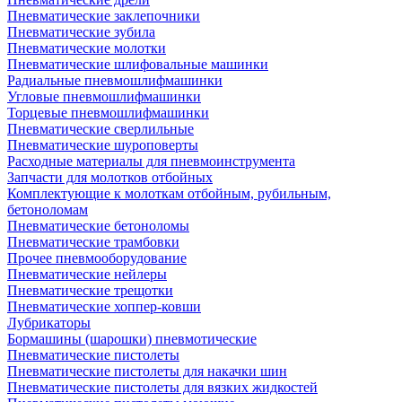
Пневматические заклепочники
Пневматические зубила
Пневматические молотки
Пневматические шлифовальные машинки
Радиальные пневмошлифмашинки
Угловые пневмошлифмашинки
Торцевые пневмошлифмашинки
Пневматические сверлильные
Пневматические шуроповерты
Расходные материалы для пневмоинструмента
Запчасти для молотков отбойных
Комплектующие к молоткам отбойным, рубильным,
бетоноломам
Пневматические бетоноломы
Пневматические трамбовки
Прочее пневмооборудование
Пневматические нейлеры
Пневматические трещотки
Пневматические хоппер-ковши
Лубрикаторы
Бормашины (шарошки) пневмотические
Пневматические пистолеты
Пневматические пистолеты для накачки шин
Пневматические пистолеты для вязких жидкостей