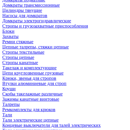
Домкраты трансмиссионные
Цилиндры тянущие
Насосы для домкратов
Домкраты электрогидравлические
Стропы и грузозахватные приспособления
Блоки
Захваты
Ремни стяжные
Цепные талрепы, стяжки цепные
Стропы текстильные
Стропы цепные
Стропы канатные
Такелаж и комплектующие
Цепи круглозвенные грузовые
Крюки, звенья для стропов
Втулки алюминиевые для строп
Коуши
Скобы такелажные различные
Зажимы канатные винтовые
Талрепы
Ремкомплекты для крюков
Тали
Тали электрические цепные
Концевые выключатели для талей электрических