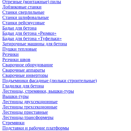
Отрезные (монтажные) пилы
Лобзиковые станки
Станки сверлильные
Станки шлифовальные
Станки рейсмусовые
Бадьи для бетона
Бадьи для бетона «Рюмки»
Бадьи для бетона «Туфельки»
Затирочные машины для бетона
Пушки тепловые
Резчики
Резчики швов
Сварочное оборудование
Сварочные аппараты
Сварочные инверторы
Подъемники фасадные (люльки строительные)
Гладилки для бетона
Лестницы, стремянки, вышки-туры
Вышки-туры
Лестницы двухсекционные
Лестницы трехсекционные
Лестницы приставные
Лестницы-трансформеры
Стремянки
Подставки и рабочие платформы