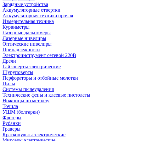
Зарядные устройства
Аккумуляторные отвертки
Аккумуляторная техника прочая
Измерительная техника
Курвиметры
Лазерные дальномеры
Лазерные нивелиры
Оптические нивелиры
Принадлежности
Электроинструмент сетевой 220В
Дрели
Гайковерты электрические
Шуруповерты
Перфораторы и отбойные молотки
Пилы
Системы пылеудаления
Технические фены и клеевые пистолеты
Ножницы по металлу
Точила
УШМ (болгарки)
Фрезеры
Рубанки
Граверы
Краскопульты электрические
Миксеры электрические