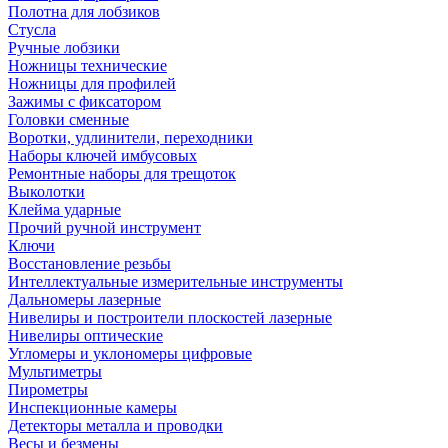
Полотна для лобзиков
Стусла
Ручные лобзики
Ножницы технические
Ножницы для профилей
Зажимы с фиксатором
Головки сменные
Воротки, удлинители, переходники
Наборы ключей имбусовых
Ремонтные наборы для трещоток
Выколотки
Клейма ударные
Прочий ручной инструмент
Ключи
Восстановление резьбы
Интеллектуальные измерительные инструменты
Дальномеры лазерные
Нивелиры и построители плоскостей лазерные
Нивелиры оптические
Угломеры и уклономеры цифровые
Мультиметры
Пирометры
Инспекционные камеры
Детекторы металла и проводки
Весы и безмены