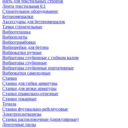
Нить для текстильных стропов
Лента текстильная 6:1
Строительное оборудование
Бетономешалки
Аксессуары для бетономешалок
Тачки строительные
Вибротехника
Виброплиты
Вибротрамбовки
Виброрейки для бетона
Виброкатки ручные
Вибраторы глубинные с гибким валом
Вибраторы глубинные
Вибраторы глубинные портативные
Виброкатки самоходные
Станки
Станки для гибки арматуры
Станки для резки арматуры
Станки правильно-отрезные
Станки токарные
Точила
Станки фуговально-рейсмусовые
Электроплиткорезы
Станки распиловочные (циркулярные)
Ленточные пилы