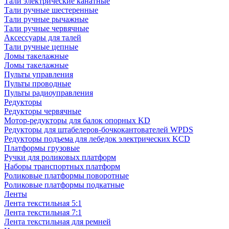
Тали электрические канатные
Тали ручные шестеренные
Тали ручные рычажные
Тали ручные червячные
Аксессуары для талей
Тали ручные цепные
Ломы такелажные
Ломы такелажные
Пульты управления
Пульты проводные
Пульты радиоуправления
Редукторы
Редукторы червячные
Мотор-редукторы для балок опорных KD
Редукторы для штабелеров-бочкокантователей WPDS
Редукторы подъема для лебедок электрических KCD
Платформы грузовые
Ручки для роликовых платформ
Наборы транспортных платформ
Роликовые платформы поворотные
Роликовые платформы подкатные
Ленты
Лента текстильная 5:1
Лента текстильная 7:1
Лента текстильная для ремней