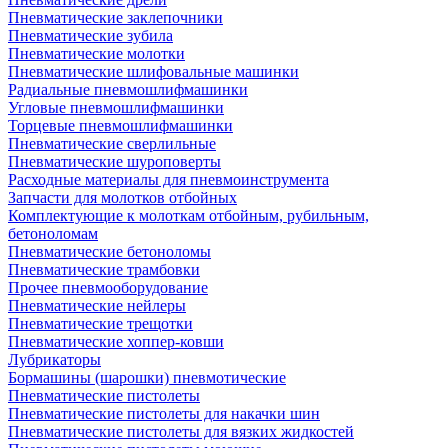
Пневматические заклепочники
Пневматические зубила
Пневматические молотки
Пневматические шлифовальные машинки
Радиальные пневмошлифмашинки
Угловые пневмошлифмашинки
Торцевые пневмошлифмашинки
Пневматические сверлильные
Пневматические шуроповерты
Расходные материалы для пневмоинструмента
Запчасти для молотков отбойных
Комплектующие к молоткам отбойным, рубильным,
бетоноломам
Пневматические бетоноломы
Пневматические трамбовки
Прочее пневмооборудование
Пневматические нейлеры
Пневматические трещотки
Пневматические хоппер-ковши
Лубрикаторы
Бормашины (шарошки) пневмотические
Пневматические пистолеты
Пневматические пистолеты для накачки шин
Пневматические пистолеты для вязких жидкостей