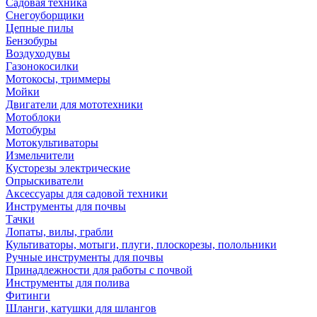
Садовая техника
Снегоуборщики
Цепные пилы
Бензобуры
Воздуходувы
Газонокосилки
Мотокосы, триммеры
Мойки
Двигатели для мототехники
Мотоблоки
Мотобуры
Мотокультиваторы
Измельчители
Кусторезы электрические
Опрыскиватели
Аксессуары для садовой техники
Инструменты для почвы
Тачки
Лопаты, вилы, грабли
Культиваторы, мотыги, плуги, плоскорезы, полольники
Ручные инструменты для почвы
Принадлежности для работы с почвой
Инструменты для полива
Фитинги
Шланги, катушки для шлангов