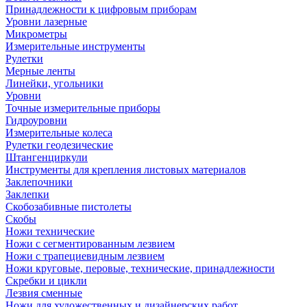
Принадлежности к цифровым приборам
Уровни лазерные
Микрометры
Измерительные инструменты
Рулетки
Мерные ленты
Линейки, угольники
Уровни
Точные измерительные приборы
Гидроуровни
Измерительные колеса
Рулетки геодезические
Штангенциркули
Инструменты для крепления листовых материалов
Заклепочники
Заклепки
Скобозабивные пистолеты
Скобы
Ножи технические
Ножи с сегментированным лезвием
Ножи с трапециевидным лезвием
Ножи круговые, перовые, технические, принадлежности
Скребки и цикли
Лезвия сменные
Ножи для художественных и дизайнерских работ