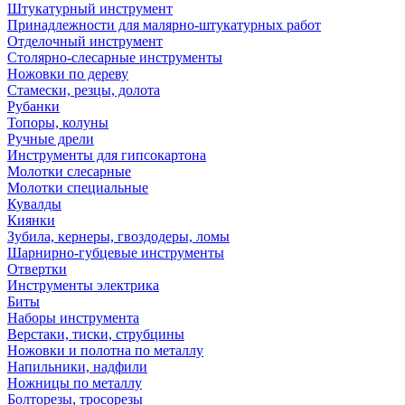
Штукатурный инструмент
Принадлежности для малярно-штукатурных работ
Отделочный инструмент
Столярно-слесарные инструменты
Ножовки по дереву
Стамески, резцы, долота
Рубанки
Топоры, колуны
Ручные дрели
Инструменты для гипсокартона
Молотки слесарные
Молотки специальные
Кувалды
Киянки
Зубила, кернеры, гвоздодеры, ломы
Шарнирно-губцевые инструменты
Отвертки
Инструменты электрика
Биты
Наборы инструмента
Верстаки, тиски, струбцины
Ножовки и полотна по металлу
Напильники, надфили
Ножницы по металлу
Болторезы, тросорезы