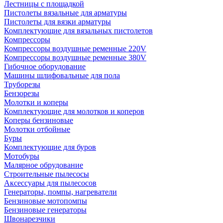
Лестницы с площадкой
Пистолеты вязальные для арматуры
Пистолеты для вязки арматуры
Комплектующие для вязальных пистолетов
Компрессоры
Компрессоры воздушные ременные 220V
Компрессоры воздушные ременные 380V
Гибочное оборудование
Машины шлифовальные для пола
Труборезы
Бензорезы
Молотки и коперы
Комплектующие для молотков и коперов
Коперы бензиновые
Молотки отбойные
Буры
Комплектующие для буров
Мотобуры
Малярное обрудование
Строительные пылесосы
Аксессуары для пылесосов
Генераторы, помпы, нагреватели
Бензиновые мотопомпы
Бензиновые генераторы
Швонарезчики