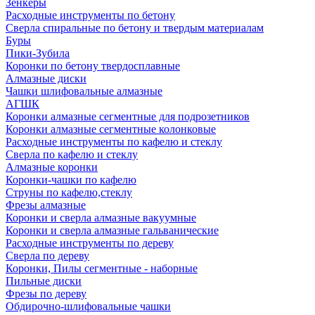
Зенкеры
Расходные инструменты по бетону
Сверла спиральные по бетону и твердым материалам
Буры
Пики-Зубила
Коронки по бетону твердосплавные
Алмазные диски
Чашки шлифовальные алмазные
АГШК
Коронки алмазные сегментные для подрозетников
Коронки алмазные сегментные колонковые
Расходные инструменты по кафелю и стеклу
Сверла по кафелю и стеклу
Алмазные коронки
Коронки-чашки по кафелю
Струны по кафелю,стеклу
Фрезы алмазные
Коронки и сверла алмазные вакуумные
Коронки и сверла алмазные гальванические
Расходные инструменты по дереву
Сверла по дереву
Коронки, Пилы сегментные - наборные
Пильные диски
Фрезы по дереву
Обдирочно-шлифовальные чашки