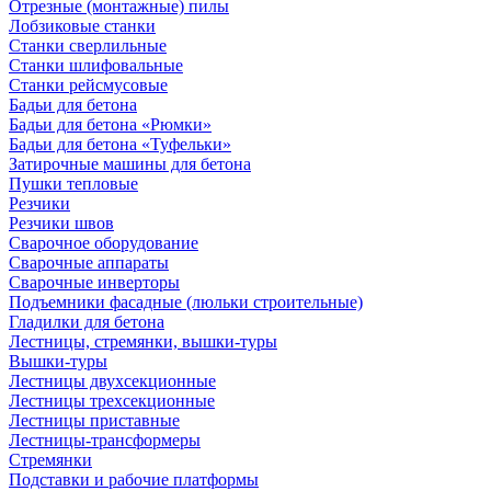
Отрезные (монтажные) пилы
Лобзиковые станки
Станки сверлильные
Станки шлифовальные
Станки рейсмусовые
Бадьи для бетона
Бадьи для бетона «Рюмки»
Бадьи для бетона «Туфельки»
Затирочные машины для бетона
Пушки тепловые
Резчики
Резчики швов
Сварочное оборудование
Сварочные аппараты
Сварочные инверторы
Подъемники фасадные (люльки строительные)
Гладилки для бетона
Лестницы, стремянки, вышки-туры
Вышки-туры
Лестницы двухсекционные
Лестницы трехсекционные
Лестницы приставные
Лестницы-трансформеры
Стремянки
Подставки и рабочие платформы