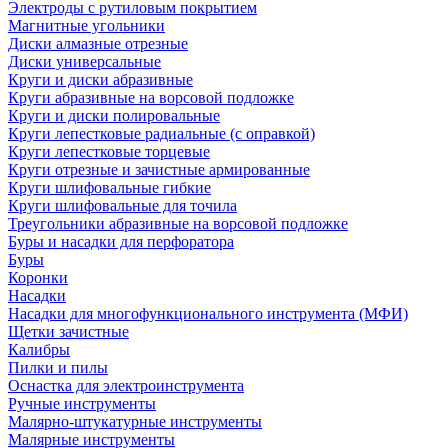
Электроды с рутиловым покрытием
Магнитные угольники
Диски алмазные отрезные
Диски универсальные
Круги и диски абразивные
Круги абразивные на ворсовой подложке
Круги и диски полировальные
Круги лепестковые радиальные (с оправкой)
Круги лепестковые торцевые
Круги отрезные и зачистные армированные
Круги шлифовальные гибкие
Круги шлифовальные для точила
Треугольники абразивные на ворсовой подложке
Буры и насадки для перфоратора
Буры
Коронки
Насадки
Насадки для многофункционального инструмента (МФИ)
Щетки зачистные
Калибры
Пилки и пилы
Оснастка для электроинструмента
Ручные инструменты
Малярно-штукатурные инструменты
Малярные инструменты