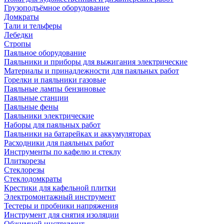
Грузоподъёмное оборудование
Домкраты
Тали и тельферы
Лебедки
Стропы
Паяльное оборудование
Паяльники и приборы для выжигания электрические
Материалы и принадлежности для паяльных работ
Горелки и паяльники газовые
Паяльные лампы бензиновые
Паяльные станции
Паяльные фены
Паяльники электрические
Наборы для паяльных работ
Паяльники на батарейках и аккумуляторах
Расходники для паяльных работ
Инструменты по кафелю и стеклу
Плиткорезы
Стеклорезы
Стеклодомкраты
Крестики для кафельной плитки
Электромонтажный инструмент
Тестеры и пробники напряжения
Инструмент для снятия изоляции
Обжимной инструмент