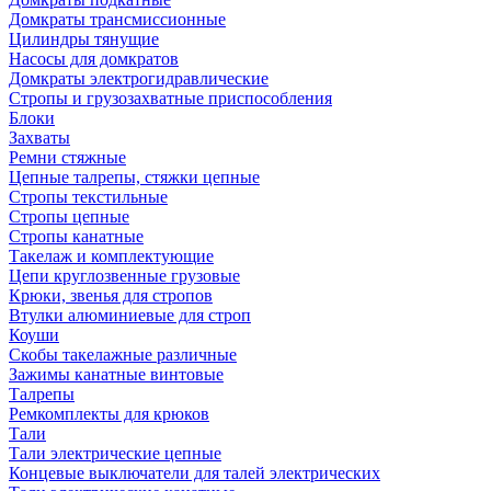
Домкраты трансмиссионные
Цилиндры тянущие
Насосы для домкратов
Домкраты электрогидравлические
Стропы и грузозахватные приспособления
Блоки
Захваты
Ремни стяжные
Цепные талрепы, стяжки цепные
Стропы текстильные
Стропы цепные
Стропы канатные
Такелаж и комплектующие
Цепи круглозвенные грузовые
Крюки, звенья для стропов
Втулки алюминиевые для строп
Коуши
Скобы такелажные различные
Зажимы канатные винтовые
Талрепы
Ремкомплекты для крюков
Тали
Тали электрические цепные
Концевые выключатели для талей электрических