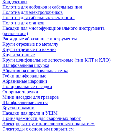
Кондукторы
Полотна для лобзиков и сабельных пил
Полотна для электролобзиков
Полотна для сабельных электропил
Полотна для станков
Насадки для многофункционального инструмента
(реноватора)
Расходные абразивные инструменты
Круги отрезные по металлу
Круги отрезные по камню
Круги заточные
Круги шлифовальные лепестковые (тип КЛТ и КЛО)
Шлифовальная шкурка
Абразивная шлифовальная сетка
Губки шлифовальные
Абразивные шарошки
Полировальные насадки
Опорные тарелки
Мини насадки для граверов
Шлифовальные ленты
Бруски и камни
Насадки для дрели и УШМ
Принадлежности для сварочных работ
Электроды с рутил-целлюлозным покрытием
Электроды с основным покрытием