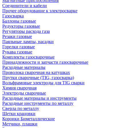
Магнитные приспособления
Соединители и кабели
Прочее оборудование к электросварке
Газосварка
Баллоны газовые
Редукторы газовые
Регуляторы расхода газа
Резаки газовые
Паяльные лампы, насадки
Горелки газовые
Рукава газовые
Комплекты газосварочные
Принадлежности и запчасти газосварочные
Расходные материалы
Проволока сварочная на катушках
Прутки сварочные (TIG, газосварка)
Вольфрамовые электроды для TIG сварки
Химия сварочная
Электроды сварочные
Расходные материалы и инструменты
Расходные инструменты по металлу
Сверла по металлу
Щетки крацовки
Коронки Биметаллические
Метчики, плашки