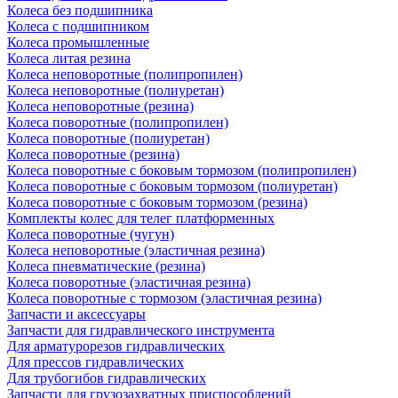
Колеса без подшипника
Колеса с подшипником
Колеса промышленные
Колеса литая резина
Колеса неповоротные (полипропилен)
Колеса неповоротные (полиуретан)
Колеса неповоротные (резина)
Колеса поворотные (полипропилен)
Колеса поворотные (полиуретан)
Колеса поворотные (резина)
Колеса поворотные c боковым тормозом (полипропилен)
Колеса поворотные c боковым тормозом (полиуретан)
Колеса поворотные c боковым тормозом (резина)
Комплекты колес для телег платформенных
Колеса поворотные (чугун)
Колеса неповоротные (эластичная резина)
Колеса пневматические (резина)
Колеса поворотные (эластичная резина)
Колеса поворотные c тормозом (эластичная резина)
Запчасти и аксессуары
Запчасти для гидравлического инструмента
Для арматурорезов гидравлических
Для прессов гидравлических
Для трубогибов гидравлических
Запчасти для грузозахватных приспособлений