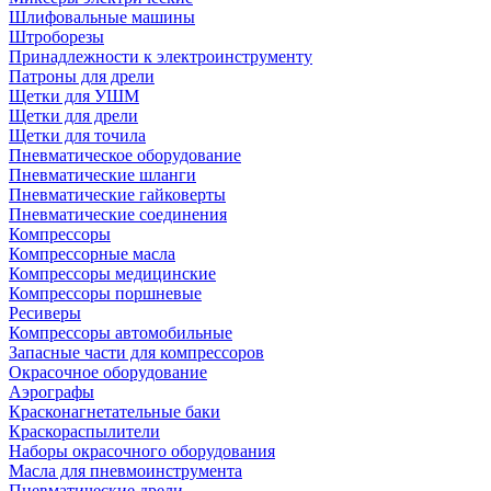
Шлифовальные машины
Штроборезы
Принадлежности к электроинструменту
Патроны для дрели
Щетки для УШМ
Щетки для дрели
Щетки для точила
Пневматическое оборудование
Пневматические шланги
Пневматические гайковерты
Пневматические соединения
Компрессоры
Компрессорные масла
Компрессоры медицинские
Компрессоры поршневые
Ресиверы
Компрессоры автомобильные
Запасные части для компрессоров
Окрасочное оборудование
Аэрографы
Красконагнетательные баки
Краскораспылители
Наборы окрасочного оборудования
Масла для пневмоинструмента
Пневматические дрели