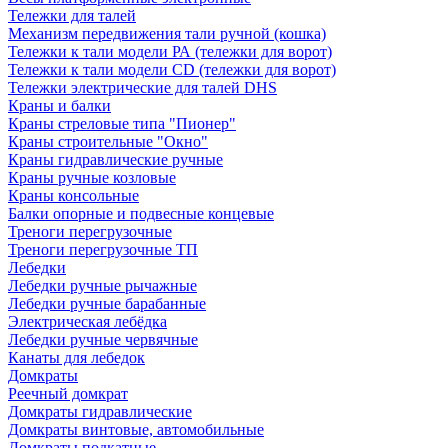
Тележки для талей
Механизм передвижения тали ручной (кошка)
Тележки к тали модели РА (тележки для ворот)
Тележки к тали модели CD (тележки для ворот)
Тележки электрические для талей DHS
Краны и балки
Краны стреловые типа "Пионер"
Краны строительные "Окно"
Краны гидравлические ручные
Краны ручные козловые
Краны консольные
Балки опорные и подвесные концевые
Треноги перегрузочные
Треноги перегрузочные ТП
Лебедки
Лебедки ручные рычажные
Лебедки ручные барабанные
Электрическая лебёдка
Лебедки ручные червячные
Канаты для лебедок
Домкраты
Реечный домкрат
Домкраты гидравлические
Домкраты винтовые, автомобильные
Домкраты подкатные