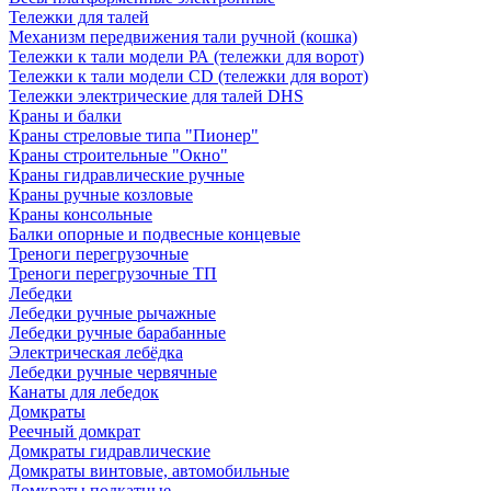
Тележки для талей
Механизм передвижения тали ручной (кошка)
Тележки к тали модели РА (тележки для ворот)
Тележки к тали модели CD (тележки для ворот)
Тележки электрические для талей DHS
Краны и балки
Краны стреловые типа "Пионер"
Краны строительные "Окно"
Краны гидравлические ручные
Краны ручные козловые
Краны консольные
Балки опорные и подвесные концевые
Треноги перегрузочные
Треноги перегрузочные ТП
Лебедки
Лебедки ручные рычажные
Лебедки ручные барабанные
Электрическая лебёдка
Лебедки ручные червячные
Канаты для лебедок
Домкраты
Реечный домкрат
Домкраты гидравлические
Домкраты винтовые, автомобильные
Домкраты подкатные