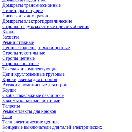
Домкраты трансмиссионные
Цилиндры тянущие
Насосы для домкратов
Домкраты электрогидравлические
Стропы и грузозахватные приспособления
Блоки
Захваты
Ремни стяжные
Цепные талрепы, стяжки цепные
Стропы текстильные
Стропы цепные
Стропы канатные
Такелаж и комплектующие
Цепи круглозвенные грузовые
Крюки, звенья для стропов
Втулки алюминиевые для строп
Коуши
Скобы такелажные различные
Зажимы канатные винтовые
Талрепы
Ремкомплекты для крюков
Тали
Тали электрические цепные
Концевые выключатели для талей электрических