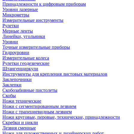
Принадлежности к цифровым приборам
Уровни лазерные
Микрометры
Измерительные инструменты
Рулетки
Мерные ленты
Линейки, угольники
Уровни
Точные измерительные приборы
Гидроуровни
Измерительные колеса
Рулетки геодезические
Штангенциркули
Инструменты для крепления листовых материалов
Заклепочники
Заклепки
Скобозабивные пистолеты
Скобы
Ножи технические
Ножи с сегментированным лезвием
Ножи с трапециевидным лезвием
Ножи круговые, перовые, технические, принадлежности
Скребки и цикли
Лезвия сменные
Ножи для художественных и дизайнерских работ