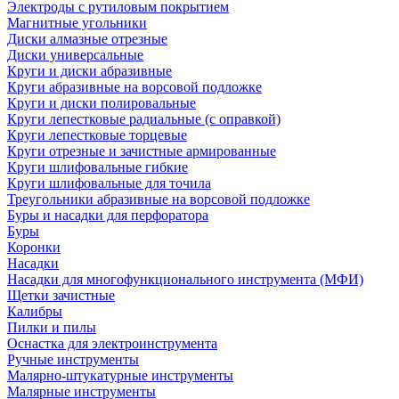
Электроды с рутиловым покрытием
Магнитные угольники
Диски алмазные отрезные
Диски универсальные
Круги и диски абразивные
Круги абразивные на ворсовой подложке
Круги и диски полировальные
Круги лепестковые радиальные (с оправкой)
Круги лепестковые торцевые
Круги отрезные и зачистные армированные
Круги шлифовальные гибкие
Круги шлифовальные для точила
Треугольники абразивные на ворсовой подложке
Буры и насадки для перфоратора
Буры
Коронки
Насадки
Насадки для многофункционального инструмента (МФИ)
Щетки зачистные
Калибры
Пилки и пилы
Оснастка для электроинструмента
Ручные инструменты
Малярно-штукатурные инструменты
Малярные инструменты