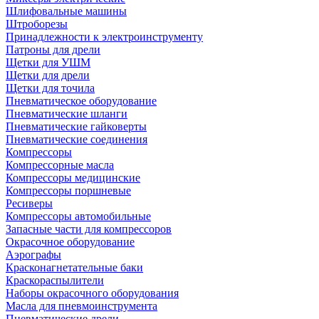
Шлифовальные машины
Штроборезы
Принадлежности к электроинструменту
Патроны для дрели
Щетки для УШМ
Щетки для дрели
Щетки для точила
Пневматическое оборудование
Пневматические шланги
Пневматические гайковерты
Пневматические соединения
Компрессоры
Компрессорные масла
Компрессоры медицинские
Компрессоры поршневые
Ресиверы
Компрессоры автомобильные
Запасные части для компрессоров
Окрасочное оборудование
Аэрографы
Красконагнетательные баки
Краскораспылители
Наборы окрасочного оборудования
Масла для пневмоинструмента
Пневматические дрели