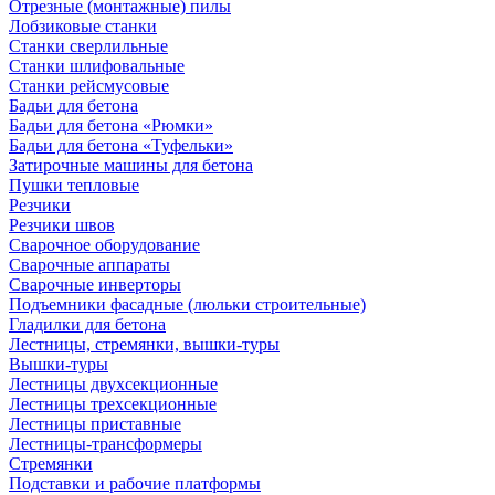
Отрезные (монтажные) пилы
Лобзиковые станки
Станки сверлильные
Станки шлифовальные
Станки рейсмусовые
Бадьи для бетона
Бадьи для бетона «Рюмки»
Бадьи для бетона «Туфельки»
Затирочные машины для бетона
Пушки тепловые
Резчики
Резчики швов
Сварочное оборудование
Сварочные аппараты
Сварочные инверторы
Подъемники фасадные (люльки строительные)
Гладилки для бетона
Лестницы, стремянки, вышки-туры
Вышки-туры
Лестницы двухсекционные
Лестницы трехсекционные
Лестницы приставные
Лестницы-трансформеры
Стремянки
Подставки и рабочие платформы