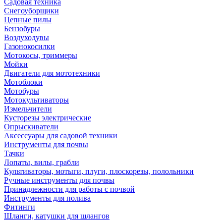
Садовая техника
Снегоуборщики
Цепные пилы
Бензобуры
Воздуходувы
Газонокосилки
Мотокосы, триммеры
Мойки
Двигатели для мототехники
Мотоблоки
Мотобуры
Мотокультиваторы
Измельчители
Кусторезы электрические
Опрыскиватели
Аксессуары для садовой техники
Инструменты для почвы
Тачки
Лопаты, вилы, грабли
Культиваторы, мотыги, плуги, плоскорезы, полольники
Ручные инструменты для почвы
Принадлежности для работы с почвой
Инструменты для полива
Фитинги
Шланги, катушки для шлангов