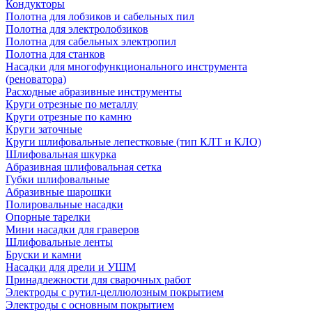
Кондукторы
Полотна для лобзиков и сабельных пил
Полотна для электролобзиков
Полотна для сабельных электропил
Полотна для станков
Насадки для многофункционального инструмента
(реноватора)
Расходные абразивные инструменты
Круги отрезные по металлу
Круги отрезные по камню
Круги заточные
Круги шлифовальные лепестковые (тип КЛТ и КЛО)
Шлифовальная шкурка
Абразивная шлифовальная сетка
Губки шлифовальные
Абразивные шарошки
Полировальные насадки
Опорные тарелки
Мини насадки для граверов
Шлифовальные ленты
Бруски и камни
Насадки для дрели и УШМ
Принадлежности для сварочных работ
Электроды с рутил-целлюлозным покрытием
Электроды с основным покрытием