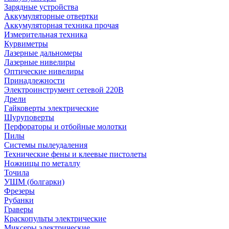
Зарядные устройства
Аккумуляторные отвертки
Аккумуляторная техника прочая
Измерительная техника
Курвиметры
Лазерные дальномеры
Лазерные нивелиры
Оптические нивелиры
Принадлежности
Электроинструмент сетевой 220В
Дрели
Гайковерты электрические
Шуруповерты
Перфораторы и отбойные молотки
Пилы
Системы пылеудаления
Технические фены и клеевые пистолеты
Ножницы по металлу
Точила
УШМ (болгарки)
Фрезеры
Рубанки
Граверы
Краскопульты электрические
Миксеры электрические