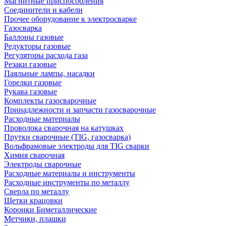
Магнитные приспособления
Соединители и кабели
Прочее оборудование к электросварке
Газосварка
Баллоны газовые
Редукторы газовые
Регуляторы расхода газа
Резаки газовые
Паяльные лампы, насадки
Горелки газовые
Рукава газовые
Комплекты газосварочные
Принадлежности и запчасти газосварочные
Расходные материалы
Проволока сварочная на катушках
Прутки сварочные (TIG, газосварка)
Вольфрамовые электроды для TIG сварки
Химия сварочная
Электроды сварочные
Расходные материалы и инструменты
Расходные инструменты по металлу
Сверла по металлу
Щетки крацовки
Коронки Биметаллические
Метчики, плашки