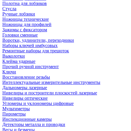
Полотна для лобзиков
Стусла
Ручные лобзики
Ножницы технические
Ножницы для профилей
Зажимы с фиксатором
Головки сменные
Воротки, удлинители, переходники
Наборы ключей имбусовых
Ремонтные наборы для трещоток
Выколотки
Клейма ударные
Прочий ручной инструмент
Ключи
Восстановление резьбы
Интеллектуальные измерительные инструменты
Дальномеры лазерные
Нивелиры и построители плоскостей лазерные
Нивелиры оптические
Угломеры и уклономеры цифровые
Мультиметры
Пирометры
Инспекционные камеры
Детекторы металла и проводки
Весы и безмены