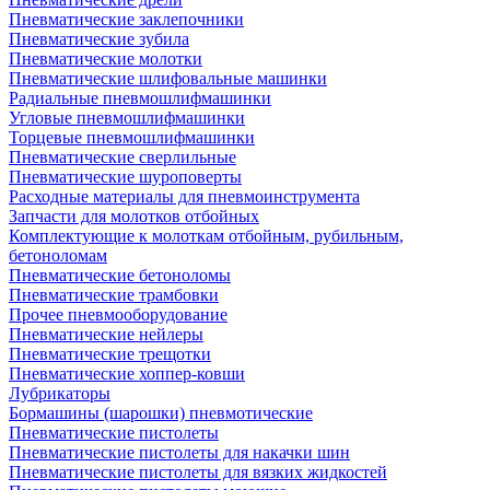
Пневматические заклепочники
Пневматические зубила
Пневматические молотки
Пневматические шлифовальные машинки
Радиальные пневмошлифмашинки
Угловые пневмошлифмашинки
Торцевые пневмошлифмашинки
Пневматические сверлильные
Пневматические шуроповерты
Расходные материалы для пневмоинструмента
Запчасти для молотков отбойных
Комплектующие к молоткам отбойным, рубильным,
бетоноломам
Пневматические бетоноломы
Пневматические трамбовки
Прочее пневмооборудование
Пневматические нейлеры
Пневматические трещотки
Пневматические хоппер-ковши
Лубрикаторы
Бормашины (шарошки) пневмотические
Пневматические пистолеты
Пневматические пистолеты для накачки шин
Пневматические пистолеты для вязких жидкостей