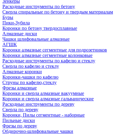
Зенкеры
Расходные инструменты по бетону
Сверла спиральные по бетону и твердым материалам
Буры
Пики-Зубила
Коронки по бетону твердосплавные
Алмазные диски
Чашки шлифовальные алмазные
АГШК
Коронки алмазные сегментные для подрозетников
Коронки алмазные сегментные колонковые
Расходные инструменты по кафелю и стеклу
Сверла по кафелю и стеклу
Алмазные коронки
Коронки-чашки по кафелю
Струны по кафелю,стеклу
Фрезы алмазные
Коронки и сверла алмазные вакуумные
Коронки и сверла алмазные гальванические
Расходные инструменты по дереву
Сверла по дереву
Коронки, Пилы сегментные - наборные
Пильные диски
Фрезы по дереву
Обдирочно-шлифовальные чашки