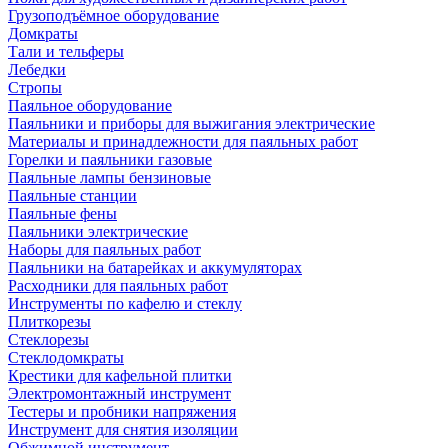
Грузоподъёмное оборудование
Домкраты
Тали и тельферы
Лебедки
Стропы
Паяльное оборудование
Паяльники и приборы для выжигания электрические
Материалы и принадлежности для паяльных работ
Горелки и паяльники газовые
Паяльные лампы бензиновые
Паяльные станции
Паяльные фены
Паяльники электрические
Наборы для паяльных работ
Паяльники на батарейках и аккумуляторах
Расходники для паяльных работ
Инструменты по кафелю и стеклу
Плиткорезы
Стеклорезы
Стеклодомкраты
Крестики для кафельной плитки
Электромонтажный инструмент
Тестеры и пробники напряжения
Инструмент для снятия изоляции
Обжимной инструмент