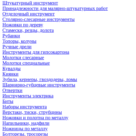
Штукатурный инструмент
Принадлежности для малярно-штукатурных работ
Отделочный инструмент
Столярно-слесарные инструменты
Ножовки по дереву
Стамески, резцы, долота
Рубанки
Топоры, колуны
Ручные дрели
Инструменты для гипсокартона
Молотки слесарные
Молотки специальные
Кувалды
Киянки
Зубила, кернеры, гвоздодеры, ломы
Шарнирно-губцевые инструменты
Отвертки
Инструменты электрика
Биты
Наборы инструмента
Верстаки, тиски, струбцины
Ножовки и полотна по металлу
Напильники, надфили
Ножницы по металлу
Болторезы, тросорезы