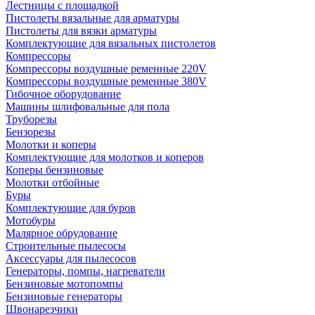
Лестницы с площадкой
Пистолеты вязальные для арматуры
Пистолеты для вязки арматуры
Комплектующие для вязальных пистолетов
Компрессоры
Компрессоры воздушные ременные 220V
Компрессоры воздушные ременные 380V
Гибочное оборудование
Машины шлифовальные для пола
Труборезы
Бензорезы
Молотки и коперы
Комплектующие для молотков и коперов
Коперы бензиновые
Молотки отбойные
Буры
Комплектующие для буров
Мотобуры
Малярное обрудование
Строительные пылесосы
Аксессуары для пылесосов
Генераторы, помпы, нагреватели
Бензиновые мотопомпы
Бензиновые генераторы
Швонарезчики