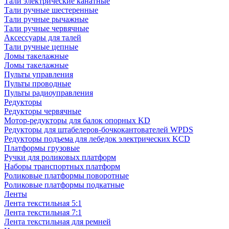
Тали электрические канатные
Тали ручные шестеренные
Тали ручные рычажные
Тали ручные червячные
Аксессуары для талей
Тали ручные цепные
Ломы такелажные
Ломы такелажные
Пульты управления
Пульты проводные
Пульты радиоуправления
Редукторы
Редукторы червячные
Мотор-редукторы для балок опорных KD
Редукторы для штабелеров-бочкокантователей WPDS
Редукторы подъема для лебедок электрических KCD
Платформы грузовые
Ручки для роликовых платформ
Наборы транспортных платформ
Роликовые платформы поворотные
Роликовые платформы подкатные
Ленты
Лента текстильная 5:1
Лента текстильная 7:1
Лента текстильная для ремней