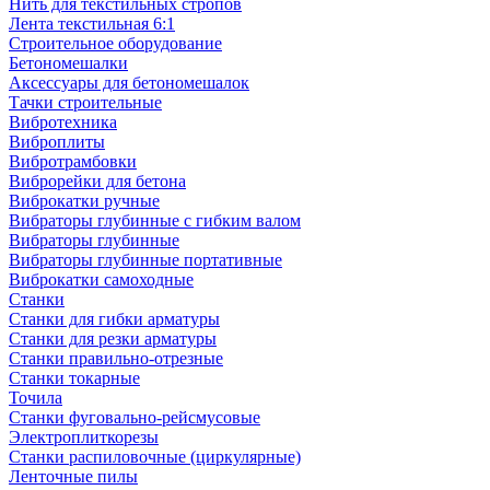
Нить для текстильных стропов
Лента текстильная 6:1
Строительное оборудование
Бетономешалки
Аксессуары для бетономешалок
Тачки строительные
Вибротехника
Виброплиты
Вибротрамбовки
Виброрейки для бетона
Виброкатки ручные
Вибраторы глубинные с гибким валом
Вибраторы глубинные
Вибраторы глубинные портативные
Виброкатки самоходные
Станки
Станки для гибки арматуры
Станки для резки арматуры
Станки правильно-отрезные
Станки токарные
Точила
Станки фуговально-рейсмусовые
Электроплиткорезы
Станки распиловочные (циркулярные)
Ленточные пилы