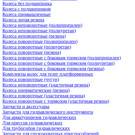
Колеса без подшипника
Колеса с подшипником
Колеса промышленные
Колеса литая резина
Колеса неповоротные (полипропилен)
Колеса неповоротные (полиуретан)
Колеса неповоротные (резина)
Колеса поворотные (полипропилен)
Колеса поворотные (полиуретан)
Колеса поворотные (резина)
Колеса поворотные c боковым тормозом (полипропилен)
Колеса поворотные c боковым тормозом (полиуретан)
Колеса поворотные c боковым тормозом (резина)
Комплекты колес для телег платформенных
Колеса поворотные (чугун)
Колеса неповоротные (эластичная резина)
Колеса пневматические (резина)
Колеса поворотные (эластичная резина)
Колеса поворотные c тормозом (эластичная резина)
Запчасти и аксессуары
Запчасти для гидравлического инструмента
Для арматурорезов гидравлических
Для прессов гидравлических
Для трубогибов гидравлических
Запчасти для грузозахватных приспособлений