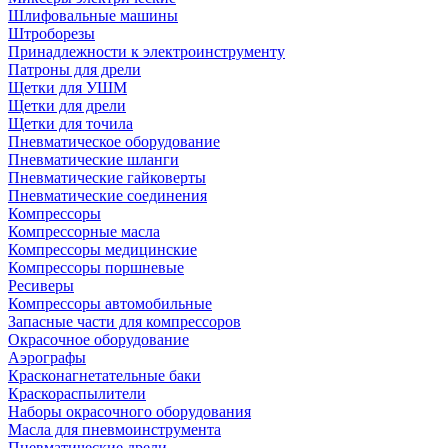
Шлифовальные машины
Штроборезы
Принадлежности к электроинструменту
Патроны для дрели
Щетки для УШМ
Щетки для дрели
Щетки для точила
Пневматическое оборудование
Пневматические шланги
Пневматические гайковерты
Пневматические соединения
Компрессоры
Компрессорные масла
Компрессоры медицинские
Компрессоры поршневые
Ресиверы
Компрессоры автомобильные
Запасные части для компрессоров
Окрасочное оборудование
Аэрографы
Красконагнетательные баки
Краскораспылители
Наборы окрасочного оборудования
Масла для пневмоинструмента
Пневматические дрели