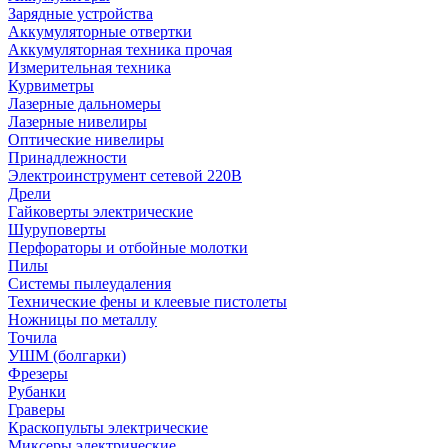
Зарядные устройства
Аккумуляторные отвертки
Аккумуляторная техника прочая
Измерительная техника
Курвиметры
Лазерные дальномеры
Лазерные нивелиры
Оптические нивелиры
Принадлежности
Электроинструмент сетевой 220В
Дрели
Гайковерты электрические
Шуруповерты
Перфораторы и отбойные молотки
Пилы
Системы пылеудаления
Технические фены и клеевые пистолеты
Ножницы по металлу
Точила
УШМ (болгарки)
Фрезеры
Рубанки
Граверы
Краскопульты электрические
Миксеры электрические