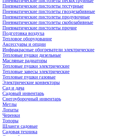
Пневматические пистолеты пескоструйные
Пневматические пистолеты тестурные
Пневматические пистолеты гвоздезабивные
Пневматические пистолеты продувочные
Пневматические пистолеты скобозабивные
Пневматические пистолеты прочие
Подготовка воздуха
Тепловое оборудование
Аксессуары и опции
Инфракрасные обогреватели электрические
Тепловые пушки дизельные
Масляные радиаторы
Тепловые пушки электрические
Тепловые завесы электрические
Тепловые пушки газовые
Электрические конвекторы
Сад и дача
Садовый инвентарь
Снегоуборочный инвентарь
Метлы
Лопаты
Черенки
Топоры
Шланги садовые
Садовая техника