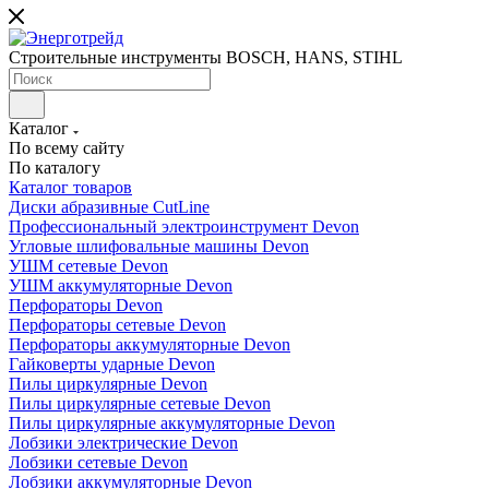
Строительные инструменты BOSCH, HANS, STIHL
Каталог
По всему сайту
По каталогу
Каталог товаров
Диски абразивные CutLine
Профессиональный электроинструмент Devon
Угловые шлифовальные машины Devon
УШМ сетевые Devon
УШМ аккумуляторные Devon
Перфораторы Devon
Перфораторы сетевые Devon
Перфораторы аккумуляторные Devon
Гайковерты ударные Devon
Пилы циркулярные Devon
Пилы циркулярные сетевые Devon
Пилы циркулярные аккумуляторные Devon
Лобзики электрические Devon
Лобзики сетевые Devon
Лобзики аккумуляторные Devon