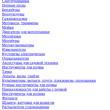
Снегоуборщики
Цепные пилы
Бензобуры
Воздуходувы
Газонокосилки
Мотокосы, триммеры
Мойки
Двигатели для мототехники
Мотоблоки
Мотобуры
Мотокультиваторы
Измельчители
Кусторезы электрические
Опрыскиватели
Аксессуары для садовой техники
Инструменты для почвы
Тачки
Лопаты, вилы, грабли
Культиваторы, мотыги, плуги, плоскорезы, полольники
Ручные инструменты для почвы
Принадлежности для работы с почвой
Инструменты для полива
Фитинги
Шланги, катушки для шлангов
Распылители стационарные