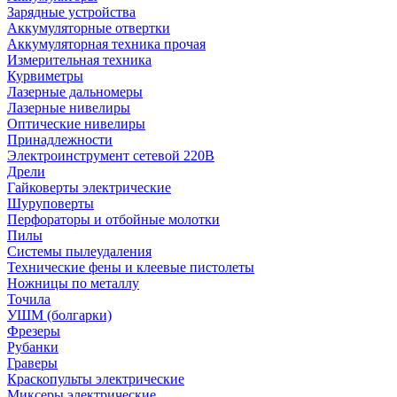
Зарядные устройства
Аккумуляторные отвертки
Аккумуляторная техника прочая
Измерительная техника
Курвиметры
Лазерные дальномеры
Лазерные нивелиры
Оптические нивелиры
Принадлежности
Электроинструмент сетевой 220В
Дрели
Гайковерты электрические
Шуруповерты
Перфораторы и отбойные молотки
Пилы
Системы пылеудаления
Технические фены и клеевые пистолеты
Ножницы по металлу
Точила
УШМ (болгарки)
Фрезеры
Рубанки
Граверы
Краскопульты электрические
Миксеры электрические