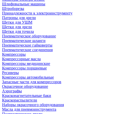
Шлифовальные машины
Штроборезы
Принадлежности к электроинструменту
Патроны для дрели
Щетки для УШМ
Щетки для дрели
Щетки для точила
Пневматическое оборудование
Пневматические шланги
Пневматические гайковерты
Пневматические соединения
Компрессоры
Компрессорные масла
Компрессоры медицинские
Компрессоры поршневые
Ресиверы
Компрессоры автомобильные
Запасные части для компрессоров
Окрасочное оборудование
Аэрографы
Красконагнетательные баки
Краскораспылители
Наборы окрасочного оборудования
Масла для пневмоинструмента
Пневматические дрели