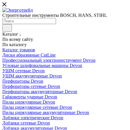
Строительные инструменты BOSCH, HANS, STIHL
Каталог
По всему сайту
По каталогу
Каталог товаров
Диски абразивные CutLine
Профессиональный электроинструмент Devon
Угловые шлифовальные машины Devon
УШМ сетевые Devon
УШМ аккумуляторные Devon
Перфораторы Devon
Перфораторы сетевые Devon
Перфораторы аккумуляторные Devon
Гайковерты ударные Devon
Пилы циркулярные Devon
Пилы циркулярные сетевые Devon
Пилы циркулярные аккумуляторные Devon
Лобзики электрические Devon
Лобзики сетевые Devon
Лобзики аккумуляторные Devon