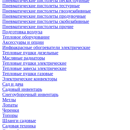
Пневматические пистолеты пескоструйные
Пневматические пистолеты тестурные
Пневматические пистолеты гвоздезабивные
Пневматические пистолеты продувочные
Пневматические пистолеты скобозабивные
Пневматические пистолеты прочие
Подготовка воздуха
Тепловое оборудование
Аксессуары и опции
Инфракрасные обогреватели электрические
Тепловые пушки дизельные
Масляные радиаторы
Тепловые пушки электрические
Тепловые завесы электрические
Тепловые пушки газовые
Электрические конвекторы
Сад и дача
Садовый инвентарь
Снегоуборочный инвентарь
Метлы
Лопаты
Черенки
Топоры
Шланги садовые
Садовая техника