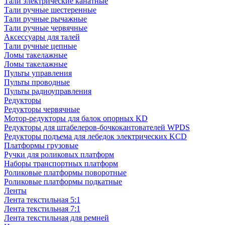
Тали электрические канатные
Тали ручные шестеренные
Тали ручные рычажные
Тали ручные червячные
Аксессуары для талей
Тали ручные цепные
Ломы такелажные
Ломы такелажные
Пульты управления
Пульты проводные
Пульты радиоуправления
Редукторы
Редукторы червячные
Мотор-редукторы для балок опорных KD
Редукторы для штабелеров-бочкокантователей WPDS
Редукторы подъема для лебедок электрических KCD
Платформы грузовые
Ручки для роликовых платформ
Наборы транспортных платформ
Роликовые платформы поворотные
Роликовые платформы подкатные
Ленты
Лента текстильная 5:1
Лента текстильная 7:1
Лента текстильная для ремней