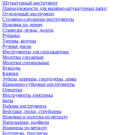
Штукатурный инструмент
Принадлежности для малярно-штукатурных работ
Отделочный инструмент
Столярно-слесарные инструменты
Ножовки по дереву
Стамески, резцы, долота
Рубанки
Топоры, колуны
Ручные дрели
Инструменты для гипсокартона
Молотки слесарные
Молотки специальные
Кувалды
Киянки
Зубила, кернеры, гвоздодеры, ломы
Шарнирно-губцевые инструменты
Отвертки
Инструменты электрика
Биты
Наборы инструмента
Верстаки, тиски, струбцины
Ножовки и полотна по металлу
Напильники, надфили
Ножницы по металлу
Болторезы, тросорезы