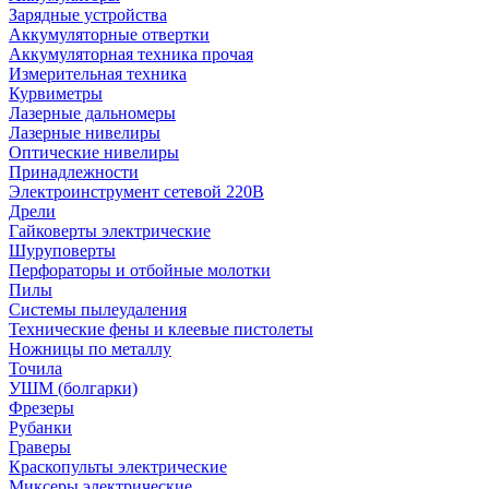
Зарядные устройства
Аккумуляторные отвертки
Аккумуляторная техника прочая
Измерительная техника
Курвиметры
Лазерные дальномеры
Лазерные нивелиры
Оптические нивелиры
Принадлежности
Электроинструмент сетевой 220В
Дрели
Гайковерты электрические
Шуруповерты
Перфораторы и отбойные молотки
Пилы
Системы пылеудаления
Технические фены и клеевые пистолеты
Ножницы по металлу
Точила
УШМ (болгарки)
Фрезеры
Рубанки
Граверы
Краскопульты электрические
Миксеры электрические