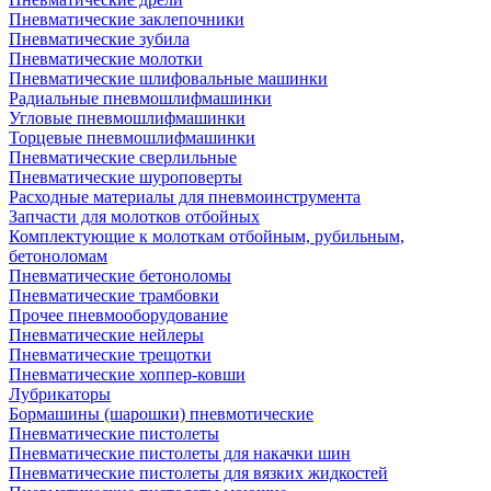
Пневматические заклепочники
Пневматические зубила
Пневматические молотки
Пневматические шлифовальные машинки
Радиальные пневмошлифмашинки
Угловые пневмошлифмашинки
Торцевые пневмошлифмашинки
Пневматические сверлильные
Пневматические шуроповерты
Расходные материалы для пневмоинструмента
Запчасти для молотков отбойных
Комплектующие к молоткам отбойным, рубильным,
бетоноломам
Пневматические бетоноломы
Пневматические трамбовки
Прочее пневмооборудование
Пневматические нейлеры
Пневматические трещотки
Пневматические хоппер-ковши
Лубрикаторы
Бормашины (шарошки) пневмотические
Пневматические пистолеты
Пневматические пистолеты для накачки шин
Пневматические пистолеты для вязких жидкостей