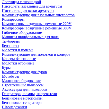
Лестницы с площадкой
Пистолеты вязальные для арматуры
Пистолеты для вязки арматуры
Комплектующие для вязальных пистолетов
Компрессоры
Компрессоры воздушные ременные 220V
Компрессоры воздушные ременные 380V
Гибочное оборудование
Машины шлифовальные для пола
Труборезы
Бензорезы
Молотки и коперы
Комплектующие для молотков и коперов
Коперы бензиновые
Молотки отбойные
Буры
Комплектующие для буров
Мотобуры
Малярное обрудование
Строительные пылесосы
Аксессуары для пылесосов
Генераторы, помпы, нагреватели
Бензиновые мотопомпы
Бензиновые генераторы
Швонарезчики