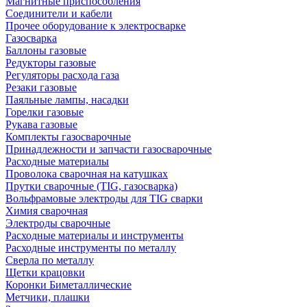
Магнитные приспособления
Соединители и кабели
Прочее оборудование к электросварке
Газосварка
Баллоны газовые
Редукторы газовые
Регуляторы расхода газа
Резаки газовые
Паяльные лампы, насадки
Горелки газовые
Рукава газовые
Комплекты газосварочные
Принадлежности и запчасти газосварочные
Расходные материалы
Проволока сварочная на катушках
Прутки сварочные (TIG, газосварка)
Вольфрамовые электроды для TIG сварки
Химия сварочная
Электроды сварочные
Расходные материалы и инструменты
Расходные инструменты по металлу
Сверла по металлу
Щетки крацовки
Коронки Биметаллические
Метчики, плашки