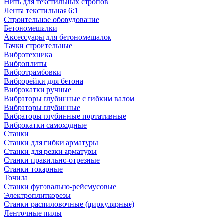
Нить для текстильных стропов
Лента текстильная 6:1
Строительное оборудование
Бетономешалки
Аксессуары для бетономешалок
Тачки строительные
Вибротехника
Виброплиты
Вибротрамбовки
Виброрейки для бетона
Виброкатки ручные
Вибраторы глубинные с гибким валом
Вибраторы глубинные
Вибраторы глубинные портативные
Виброкатки самоходные
Станки
Станки для гибки арматуры
Станки для резки арматуры
Станки правильно-отрезные
Станки токарные
Точила
Станки фуговально-рейсмусовые
Электроплиткорезы
Станки распиловочные (циркулярные)
Ленточные пилы