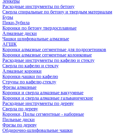
Зенкеры
Расходные инструменты по бетону
Сверла спиральные по бетону и твердым материалам
Буры
Пики-Зубила
Коронки по бетону твердосплавные
Алмазные диски
Чашки шлифовальные алмазные
АГШК
Коронки алмазные сегментные для подрозетников
Коронки алмазные сегментные колонковые
Расходные инструменты по кафелю и стеклу
Сверла по кафелю и стеклу
Алмазные коронки
Коронки-чашки по кафелю
Струны по кафелю,стеклу
Фрезы алмазные
Коронки и сверла алмазные вакуумные
Коронки и сверла алмазные гальванические
Расходные инструменты по дереву
Сверла по дереву
Коронки, Пилы сегментные - наборные
Пильные диски
Фрезы по дереву
Обдирочно-шлифовальные чашки