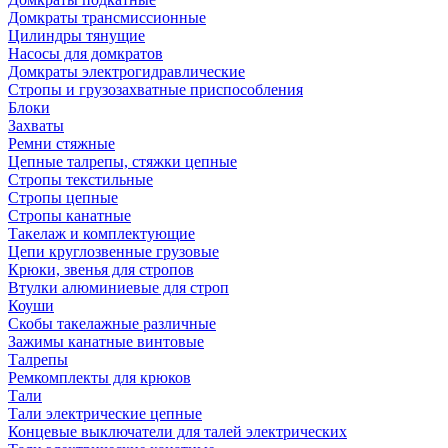
Домкраты трансмиссионные
Цилиндры тянущие
Насосы для домкратов
Домкраты электрогидравлические
Стропы и грузозахватные приспособления
Блоки
Захваты
Ремни стяжные
Цепные талрепы, стяжки цепные
Стропы текстильные
Стропы цепные
Стропы канатные
Такелаж и комплектующие
Цепи круглозвенные грузовые
Крюки, звенья для стропов
Втулки алюминиевые для строп
Коуши
Скобы такелажные различные
Зажимы канатные винтовые
Талрепы
Ремкомплекты для крюков
Тали
Тали электрические цепные
Концевые выключатели для талей электрических