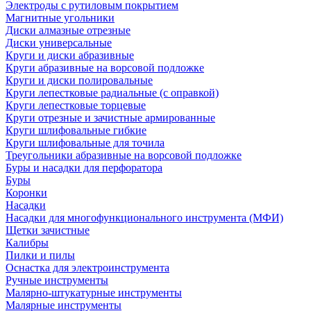
Электроды с рутиловым покрытием
Магнитные угольники
Диски алмазные отрезные
Диски универсальные
Круги и диски абразивные
Круги абразивные на ворсовой подложке
Круги и диски полировальные
Круги лепестковые радиальные (с оправкой)
Круги лепестковые торцевые
Круги отрезные и зачистные армированные
Круги шлифовальные гибкие
Круги шлифовальные для точила
Треугольники абразивные на ворсовой подложке
Буры и насадки для перфоратора
Буры
Коронки
Насадки
Насадки для многофункционального инструмента (МФИ)
Щетки зачистные
Калибры
Пилки и пилы
Оснастка для электроинструмента
Ручные инструменты
Малярно-штукатурные инструменты
Малярные инструменты