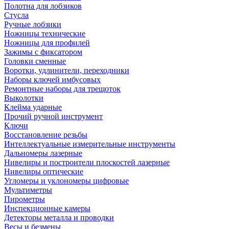
Полотна для лобзиков
Стусла
Ручные лобзики
Ножницы технические
Ножницы для профилей
Зажимы с фиксатором
Головки сменные
Воротки, удлинители, переходники
Наборы ключей имбусовых
Ремонтные наборы для трещоток
Выколотки
Клейма ударные
Прочий ручной инструмент
Ключи
Восстановление резьбы
Интеллектуальные измерительные инструменты
Дальномеры лазерные
Нивелиры и построители плоскостей лазерные
Нивелиры оптические
Угломеры и уклономеры цифровые
Мультиметры
Пирометры
Инспекционные камеры
Детекторы металла и проводки
Весы и безмены