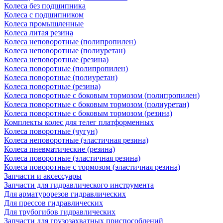
Колеса без подшипника
Колеса с подшипником
Колеса промышленные
Колеса литая резина
Колеса неповоротные (полипропилен)
Колеса неповоротные (полиуретан)
Колеса неповоротные (резина)
Колеса поворотные (полипропилен)
Колеса поворотные (полиуретан)
Колеса поворотные (резина)
Колеса поворотные c боковым тормозом (полипропилен)
Колеса поворотные c боковым тормозом (полиуретан)
Колеса поворотные c боковым тормозом (резина)
Комплекты колес для телег платформенных
Колеса поворотные (чугун)
Колеса неповоротные (эластичная резина)
Колеса пневматические (резина)
Колеса поворотные (эластичная резина)
Колеса поворотные c тормозом (эластичная резина)
Запчасти и аксессуары
Запчасти для гидравлического инструмента
Для арматурорезов гидравлических
Для прессов гидравлических
Для трубогибов гидравлических
Запчасти для грузозахватных приспособлений