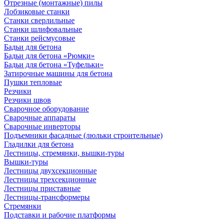
Отрезные (монтажные) пилы
Лобзиковые станки
Станки сверлильные
Станки шлифовальные
Станки рейсмусовые
Бадьи для бетона
Бадьи для бетона «Рюмки»
Бадьи для бетона «Туфельки»
Затирочные машины для бетона
Пушки тепловые
Резчики
Резчики швов
Сварочное оборудование
Сварочные аппараты
Сварочные инверторы
Подъемники фасадные (люльки строительные)
Гладилки для бетона
Лестницы, стремянки, вышки-туры
Вышки-туры
Лестницы двухсекционные
Лестницы трехсекционные
Лестницы приставные
Лестницы-трансформеры
Стремянки
Подставки и рабочие платформы