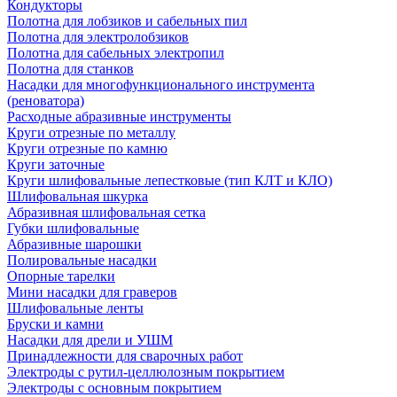
Кондукторы
Полотна для лобзиков и сабельных пил
Полотна для электролобзиков
Полотна для сабельных электропил
Полотна для станков
Насадки для многофункционального инструмента
(реноватора)
Расходные абразивные инструменты
Круги отрезные по металлу
Круги отрезные по камню
Круги заточные
Круги шлифовальные лепестковые (тип КЛТ и КЛО)
Шлифовальная шкурка
Абразивная шлифовальная сетка
Губки шлифовальные
Абразивные шарошки
Полировальные насадки
Опорные тарелки
Мини насадки для граверов
Шлифовальные ленты
Бруски и камни
Насадки для дрели и УШМ
Принадлежности для сварочных работ
Электроды с рутил-целлюлозным покрытием
Электроды с основным покрытием