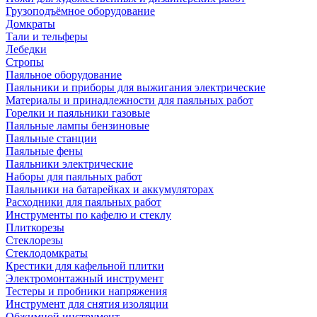
Грузоподъёмное оборудование
Домкраты
Тали и тельферы
Лебедки
Стропы
Паяльное оборудование
Паяльники и приборы для выжигания электрические
Материалы и принадлежности для паяльных работ
Горелки и паяльники газовые
Паяльные лампы бензиновые
Паяльные станции
Паяльные фены
Паяльники электрические
Наборы для паяльных работ
Паяльники на батарейках и аккумуляторах
Расходники для паяльных работ
Инструменты по кафелю и стеклу
Плиткорезы
Стеклорезы
Стеклодомкраты
Крестики для кафельной плитки
Электромонтажный инструмент
Тестеры и пробники напряжения
Инструмент для снятия изоляции
Обжимной инструмент