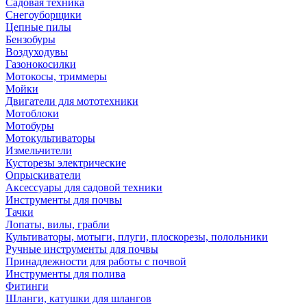
Садовая техника
Снегоуборщики
Цепные пилы
Бензобуры
Воздуходувы
Газонокосилки
Мотокосы, триммеры
Мойки
Двигатели для мототехники
Мотоблоки
Мотобуры
Мотокультиваторы
Измельчители
Кусторезы электрические
Опрыскиватели
Аксессуары для садовой техники
Инструменты для почвы
Тачки
Лопаты, вилы, грабли
Культиваторы, мотыги, плуги, плоскорезы, полольники
Ручные инструменты для почвы
Принадлежности для работы с почвой
Инструменты для полива
Фитинги
Шланги, катушки для шлангов