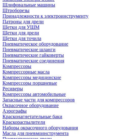
Шлифовальные машины
Штроборезы
Принадлежности к электроинструменту
Патроны для дрели
Щетки для УШМ
Щетки для дрели
Щетки для точила
Пневматическое оборудование
Пневматические шланги
Пневматические гайковерты
Пневматические соединения
Компрессоры
Компрессорные масла
Компрессоры медицинские
Компрессоры поршневые
Ресиверы
Компрессоры автомобильные
Запасные части для компрессоров
Окрасочное оборудование
Аэрографы
Красконагнетательные баки
Краскораспылители
Наборы окрасочного оборудования
Масла для пневмоинструмента
Пневматические дрели