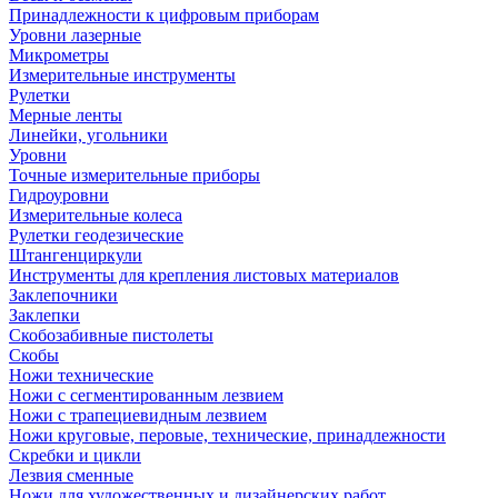
Принадлежности к цифровым приборам
Уровни лазерные
Микрометры
Измерительные инструменты
Рулетки
Мерные ленты
Линейки, угольники
Уровни
Точные измерительные приборы
Гидроуровни
Измерительные колеса
Рулетки геодезические
Штангенциркули
Инструменты для крепления листовых материалов
Заклепочники
Заклепки
Скобозабивные пистолеты
Скобы
Ножи технические
Ножи с сегментированным лезвием
Ножи с трапециевидным лезвием
Ножи круговые, перовые, технические, принадлежности
Скребки и цикли
Лезвия сменные
Ножи для художественных и дизайнерских работ