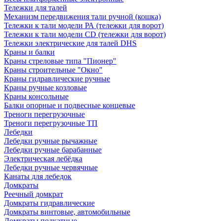
Тележки для талей
Механизм передвижения тали ручной (кошка)
Тележки к тали модели РА (тележки для ворот)
Тележки к тали модели CD (тележки для ворот)
Тележки электрические для талей DHS
Краны и балки
Краны стреловые типа "Пионер"
Краны строительные "Окно"
Краны гидравлические ручные
Краны ручные козловые
Краны консольные
Балки опорные и подвесные концевые
Треноги перегрузочные
Треноги перегрузочные ТП
Лебедки
Лебедки ручные рычажные
Лебедки ручные барабанные
Электрическая лебёдка
Лебедки ручные червячные
Канаты для лебедок
Домкраты
Реечный домкрат
Домкраты гидравлические
Домкраты винтовые, автомобильные
Домкраты подкатные