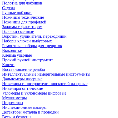
Полотна для лобзиков
Стусла
Ручные лобзики
Ножницы технические
Ножницы для профилей
Зажимы с фиксатором
Головки сменные
Воротки, удлинители, переходники
Наборы ключей имбусовых
Ремонтные наборы для трещоток
Выколотки
Клейма ударные
Прочий ручной инструмент
Ключи
Восстановление резьбы
Интеллектуальные измерительные инструменты
Дальномеры лазерные
Нивелиры и построители плоскостей лазерные
Нивелиры оптические
Угломеры и уклономеры цифровые
Мультиметры
Пирометры
Инспекционные камеры
Детекторы металла и проводки
Весы и безмены