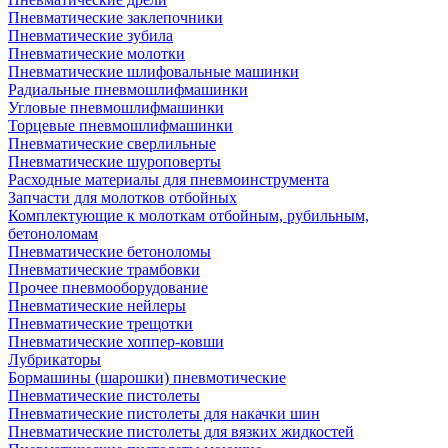
Пневматические заклепочники
Пневматические зубила
Пневматические молотки
Пневматические шлифовальные машинки
Радиальные пневмошлифмашинки
Угловые пневмошлифмашинки
Торцевые пневмошлифмашинки
Пневматические сверлильные
Пневматические шуроповерты
Расходные материалы для пневмоинструмента
Запчасти для молотков отбойных
Комплектующие к молоткам отбойным, рубильным,
бетоноломам
Пневматические бетоноломы
Пневматические трамбовки
Прочее пневмооборудование
Пневматические нейлеры
Пневматические трещотки
Пневматические хоппер-ковши
Лубрикаторы
Бормашины (шарошки) пневмотические
Пневматические пистолеты
Пневматические пистолеты для накачки шин
Пневматические пистолеты для вязких жидкостей