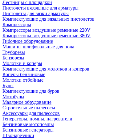
Лестницы с площадкой
Пистолеты вязальные для арматуры
Пистолеты для вязки арматуры
Комплектующие для вязальных пистолетов
Компрессоры
Компрессоры воздушные ременные 220V
Компрессоры воздушные ременные 380V
Гибочное оборудование
Машины шлифовальные для пола
Труборезы
Бензорезы
Молотки и коперы
Комплектующие для молотков и коперов
Коперы бензиновые
Молотки отбойные
Буры
Комплектующие для буров
Мотобуры
Малярное обрудование
Строительные пылесосы
Аксессуары для пылесосов
Генераторы, помпы, нагреватели
Бензиновые мотопомпы
Бензиновые генераторы
Швонарезчики