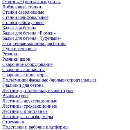
Отрезные (монтажные) пилы
Лобзиковые станки
Станки сверлильные
Станки шлифовальные
Станки рейсмусовые
Бадьи для бетона
Бадьи для бетона «Рюмки»
Бадьи для бетона «Туфельки»
Затирочные машины для бетона
Пушки тепловые
Резчики
Резчики швов
Сварочное оборудование
Сварочные аппараты
Сварочные инверторы
Подъемники фасадные (люльки строительные)
Гладилки для бетона
Лестницы, стремянки, вышки-туры
Вышки-туры
Лестницы двухсекционные
Лестницы трехсекционные
Лестницы приставные
Лестницы-трансформеры
Стремянки
Подставки и рабочие платформы