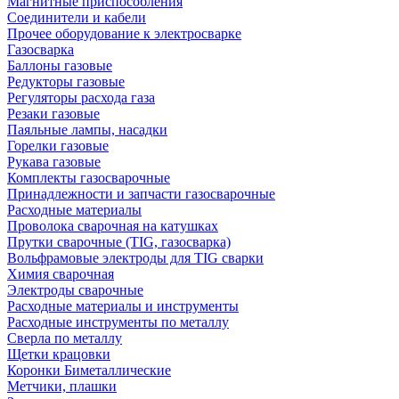
Магнитные приспособления
Соединители и кабели
Прочее оборудование к электросварке
Газосварка
Баллоны газовые
Редукторы газовые
Регуляторы расхода газа
Резаки газовые
Паяльные лампы, насадки
Горелки газовые
Рукава газовые
Комплекты газосварочные
Принадлежности и запчасти газосварочные
Расходные материалы
Проволока сварочная на катушках
Прутки сварочные (TIG, газосварка)
Вольфрамовые электроды для TIG сварки
Химия сварочная
Электроды сварочные
Расходные материалы и инструменты
Расходные инструменты по металлу
Сверла по металлу
Щетки крацовки
Коронки Биметаллические
Метчики, плашки