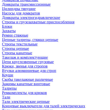
Домкраты трансмиссионные
Цилиндры тянущие
Насосы для домкратов
Домкраты электрогидравлические
Стропы и грузозахватные приспособления
Блоки
Захваты
Ремни стяжные
Цепные талрепы, стяжки цепные
Стропы текстильные
Стропы цепные
Стропы канатные
Такелаж и комплектующие
Цепи круглозвенные грузовые
Крюки, звенья для стропов
Втулки алюминиевые для строп
Коуши
Скобы такелажные различные
Зажимы канатные винтовые
Талрепы
Ремкомплекты для крюков
Тали
Тали электрические цепные
Концевые выключатели для талей электрических