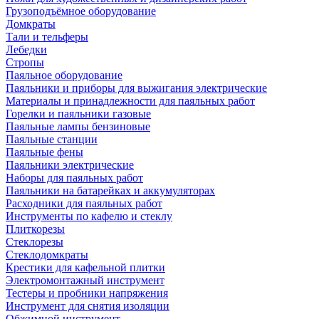
Грузоподъёмное оборудование
Домкраты
Тали и тельферы
Лебедки
Стропы
Паяльное оборудование
Паяльники и приборы для выжигания электрические
Материалы и принадлежности для паяльных работ
Горелки и паяльники газовые
Паяльные лампы бензиновые
Паяльные станции
Паяльные фены
Паяльники электрические
Наборы для паяльных работ
Паяльники на батарейках и аккумуляторах
Расходники для паяльных работ
Инструменты по кафелю и стеклу
Плиткорезы
Стеклорезы
Стеклодомкраты
Крестики для кафельной плитки
Электромонтажный инструмент
Тестеры и пробники напряжения
Инструмент для снятия изоляции
Обжимной инструмент