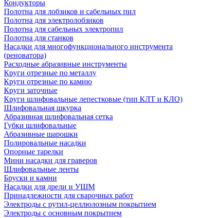
Кондукторы
Полотна для лобзиков и сабельных пил
Полотна для электролобзиков
Полотна для сабельных электропил
Полотна для станков
Насадки для многофункционального инструмента
(реноватора)
Расходные абразивные инструменты
Круги отрезные по металлу
Круги отрезные по камню
Круги заточные
Круги шлифовальные лепестковые (тип КЛТ и КЛО)
Шлифовальная шкурка
Абразивная шлифовальная сетка
Губки шлифовальные
Абразивные шарошки
Полировальные насадки
Опорные тарелки
Мини насадки для граверов
Шлифовальные ленты
Бруски и камни
Насадки для дрели и УШМ
Принадлежности для сварочных работ
Электроды с рутил-целлюлозным покрытием
Электроды с основным покрытием