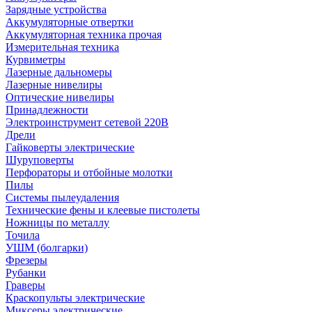
Зарядные устройства
Аккумуляторные отвертки
Аккумуляторная техника прочая
Измерительная техника
Курвиметры
Лазерные дальномеры
Лазерные нивелиры
Оптические нивелиры
Принадлежности
Электроинструмент сетевой 220В
Дрели
Гайковерты электрические
Шуруповерты
Перфораторы и отбойные молотки
Пилы
Системы пылеудаления
Технические фены и клеевые пистолеты
Ножницы по металлу
Точила
УШМ (болгарки)
Фрезеры
Рубанки
Граверы
Краскопульты электрические
Миксеры электрические