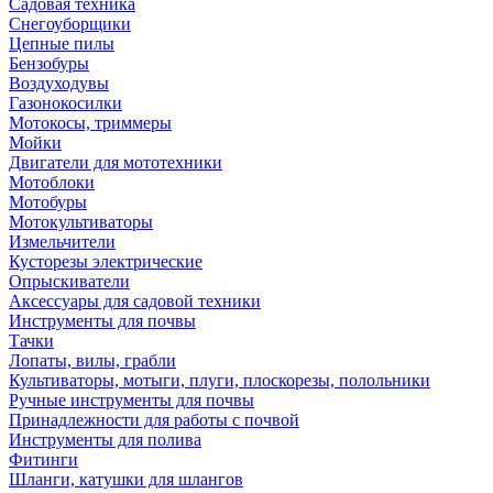
Садовая техника
Снегоуборщики
Цепные пилы
Бензобуры
Воздуходувы
Газонокосилки
Мотокосы, триммеры
Мойки
Двигатели для мототехники
Мотоблоки
Мотобуры
Мотокультиваторы
Измельчители
Кусторезы электрические
Опрыскиватели
Аксессуары для садовой техники
Инструменты для почвы
Тачки
Лопаты, вилы, грабли
Культиваторы, мотыги, плуги, плоскорезы, полольники
Ручные инструменты для почвы
Принадлежности для работы с почвой
Инструменты для полива
Фитинги
Шланги, катушки для шлангов