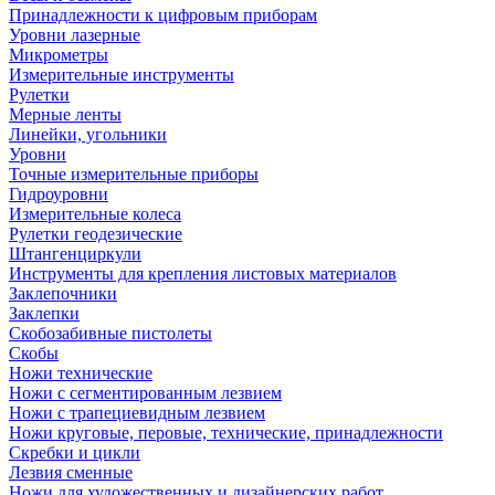
Принадлежности к цифровым приборам
Уровни лазерные
Микрометры
Измерительные инструменты
Рулетки
Мерные ленты
Линейки, угольники
Уровни
Точные измерительные приборы
Гидроуровни
Измерительные колеса
Рулетки геодезические
Штангенциркули
Инструменты для крепления листовых материалов
Заклепочники
Заклепки
Скобозабивные пистолеты
Скобы
Ножи технические
Ножи с сегментированным лезвием
Ножи с трапециевидным лезвием
Ножи круговые, перовые, технические, принадлежности
Скребки и цикли
Лезвия сменные
Ножи для художественных и дизайнерских работ