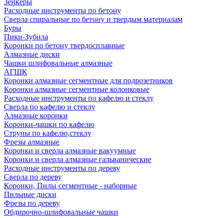
Зенкеры
Расходные инструменты по бетону
Сверла спиральные по бетону и твердым материалам
Буры
Пики-Зубила
Коронки по бетону твердосплавные
Алмазные диски
Чашки шлифовальные алмазные
АГШК
Коронки алмазные сегментные для подрозетников
Коронки алмазные сегментные колонковые
Расходные инструменты по кафелю и стеклу
Сверла по кафелю и стеклу
Алмазные коронки
Коронки-чашки по кафелю
Струны по кафелю,стеклу
Фрезы алмазные
Коронки и сверла алмазные вакуумные
Коронки и сверла алмазные гальванические
Расходные инструменты по дереву
Сверла по дереву
Коронки, Пилы сегментные - наборные
Пильные диски
Фрезы по дереву
Обдирочно-шлифовальные чашки