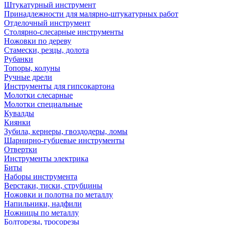
Штукатурный инструмент
Принадлежности для малярно-штукатурных работ
Отделочный инструмент
Столярно-слесарные инструменты
Ножовки по дереву
Стамески, резцы, долота
Рубанки
Топоры, колуны
Ручные дрели
Инструменты для гипсокартона
Молотки слесарные
Молотки специальные
Кувалды
Киянки
Зубила, кернеры, гвоздодеры, ломы
Шарнирно-губцевые инструменты
Отвертки
Инструменты электрика
Биты
Наборы инструмента
Верстаки, тиски, струбцины
Ножовки и полотна по металлу
Напильники, надфили
Ножницы по металлу
Болторезы, тросорезы