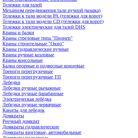
Тележки для талей
Механизм передвижения тали ручной (кошка)
Тележки к тали модели РА (тележки для ворот)
Тележки к тали модели CD (тележки для ворот)
Тележки электрические для талей DHS
Краны и балки
Краны стреловые типа "Пионер"
Краны строительные "Окно"
Краны гидравлические ручные
Краны ручные козловые
Краны консольные
Балки опорные и подвесные концевые
Треноги перегрузочные
Треноги перегрузочные ТП
Лебедки
Лебедки ручные рычажные
Лебедки ручные барабанные
Электрическая лебёдка
Лебедки ручные червячные
Канаты для лебедок
Домкраты
Реечный домкрат
Домкраты гидравлические
Домкраты винтовые, автомобильные
Домкраты подкатные