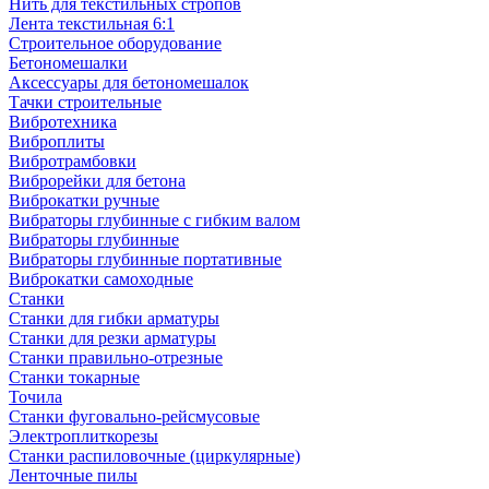
Нить для текстильных стропов
Лента текстильная 6:1
Строительное оборудование
Бетономешалки
Аксессуары для бетономешалок
Тачки строительные
Вибротехника
Виброплиты
Вибротрамбовки
Виброрейки для бетона
Виброкатки ручные
Вибраторы глубинные с гибким валом
Вибраторы глубинные
Вибраторы глубинные портативные
Виброкатки самоходные
Станки
Станки для гибки арматуры
Станки для резки арматуры
Станки правильно-отрезные
Станки токарные
Точила
Станки фуговально-рейсмусовые
Электроплиткорезы
Станки распиловочные (циркулярные)
Ленточные пилы