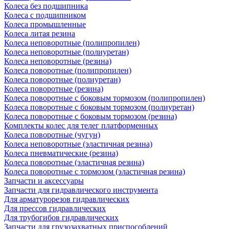
Колеса без подшипника
Колеса с подшипником
Колеса промышленные
Колеса литая резина
Колеса неповоротные (полипропилен)
Колеса неповоротные (полиуретан)
Колеса неповоротные (резина)
Колеса поворотные (полипропилен)
Колеса поворотные (полиуретан)
Колеса поворотные (резина)
Колеса поворотные c боковым тормозом (полипропилен)
Колеса поворотные c боковым тормозом (полиуретан)
Колеса поворотные c боковым тормозом (резина)
Комплекты колес для телег платформенных
Колеса поворотные (чугун)
Колеса неповоротные (эластичная резина)
Колеса пневматические (резина)
Колеса поворотные (эластичная резина)
Колеса поворотные c тормозом (эластичная резина)
Запчасти и аксессуары
Запчасти для гидравлического инструмента
Для арматурорезов гидравлических
Для прессов гидравлических
Для трубогибов гидравлических
Запчасти для грузозахватных приспособлений