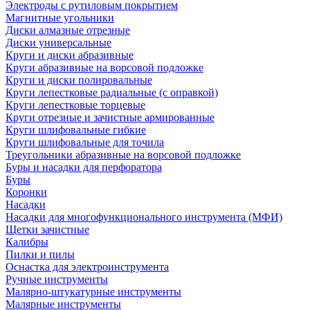
Электроды с рутиловым покрытием
Магнитные угольники
Диски алмазные отрезные
Диски универсальные
Круги и диски абразивные
Круги абразивные на ворсовой подложке
Круги и диски полировальные
Круги лепестковые радиальные (с оправкой)
Круги лепестковые торцевые
Круги отрезные и зачистные армированные
Круги шлифовальные гибкие
Круги шлифовальные для точила
Треугольники абразивные на ворсовой подложке
Буры и насадки для перфоратора
Буры
Коронки
Насадки
Насадки для многофункционального инструмента (МФИ)
Щетки зачистные
Калибры
Пилки и пилы
Оснастка для электроинструмента
Ручные инструменты
Малярно-штукатурные инструменты
Малярные инструменты