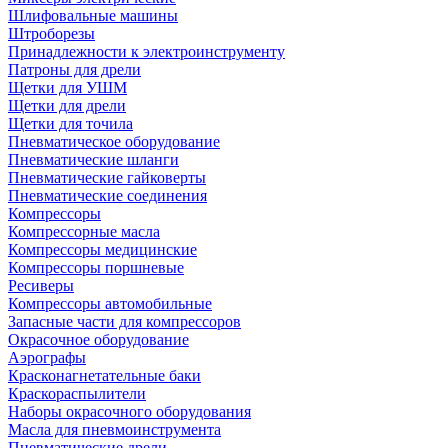
Шлифовальные машины
Штроборезы
Принадлежности к электроинструменту
Патроны для дрели
Щетки для УШМ
Щетки для дрели
Щетки для точила
Пневматическое оборудование
Пневматические шланги
Пневматические гайковерты
Пневматические соединения
Компрессоры
Компрессорные масла
Компрессоры медицинские
Компрессоры поршневые
Ресиверы
Компрессоры автомобильные
Запасные части для компрессоров
Окрасочное оборудование
Аэрографы
Красконагнетательные баки
Краскораспылители
Наборы окрасочного оборудования
Масла для пневмоинструмента
Пневматические дрели