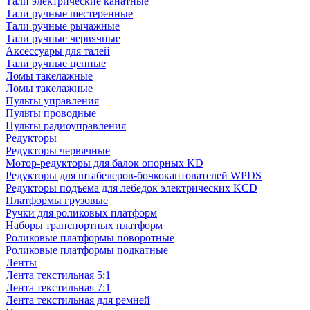
Тали электрические канатные
Тали ручные шестеренные
Тали ручные рычажные
Тали ручные червячные
Аксессуары для талей
Тали ручные цепные
Ломы такелажные
Ломы такелажные
Пульты управления
Пульты проводные
Пульты радиоуправления
Редукторы
Редукторы червячные
Мотор-редукторы для балок опорных KD
Редукторы для штабелеров-бочкокантователей WPDS
Редукторы подъема для лебедок электрических KCD
Платформы грузовые
Ручки для роликовых платформ
Наборы транспортных платформ
Роликовые платформы поворотные
Роликовые платформы подкатные
Ленты
Лента текстильная 5:1
Лента текстильная 7:1
Лента текстильная для ремней