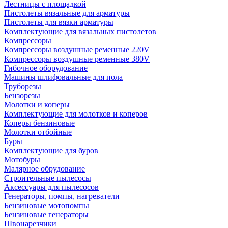
Лестницы с площадкой
Пистолеты вязальные для арматуры
Пистолеты для вязки арматуры
Комплектующие для вязальных пистолетов
Компрессоры
Компрессоры воздушные ременные 220V
Компрессоры воздушные ременные 380V
Гибочное оборудование
Машины шлифовальные для пола
Труборезы
Бензорезы
Молотки и коперы
Комплектующие для молотков и коперов
Коперы бензиновые
Молотки отбойные
Буры
Комплектующие для буров
Мотобуры
Малярное обрудование
Строительные пылесосы
Аксессуары для пылесосов
Генераторы, помпы, нагреватели
Бензиновые мотопомпы
Бензиновые генераторы
Швонарезчики