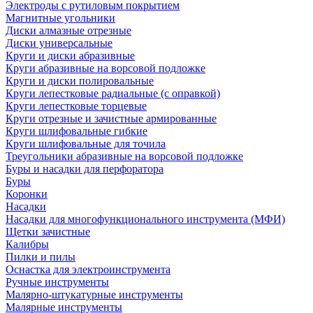
Электроды с рутиловым покрытием
Магнитные угольники
Диски алмазные отрезные
Диски универсальные
Круги и диски абразивные
Круги абразивные на ворсовой подложке
Круги и диски полировальные
Круги лепестковые радиальные (с оправкой)
Круги лепестковые торцевые
Круги отрезные и зачистные армированные
Круги шлифовальные гибкие
Круги шлифовальные для точила
Треугольники абразивные на ворсовой подложке
Буры и насадки для перфоратора
Буры
Коронки
Насадки
Насадки для многофункционального инструмента (МФИ)
Щетки зачистные
Калибры
Пилки и пилы
Оснастка для электроинструмента
Ручные инструменты
Малярно-штукатурные инструменты
Малярные инструменты