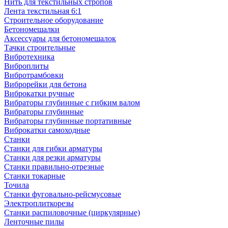
Нить для текстильных стропов
Лента текстильная 6:1
Строительное оборудование
Бетономешалки
Аксессуары для бетономешалок
Тачки строительные
Вибротехника
Виброплиты
Вибротрамбовки
Виброрейки для бетона
Виброкатки ручные
Вибраторы глубинные с гибким валом
Вибраторы глубинные
Вибраторы глубинные портативные
Виброкатки самоходные
Станки
Станки для гибки арматуры
Станки для резки арматуры
Станки правильно-отрезные
Станки токарные
Точила
Станки фуговально-рейсмусовые
Электроплиткорезы
Станки распиловочные (циркулярные)
Ленточные пилы