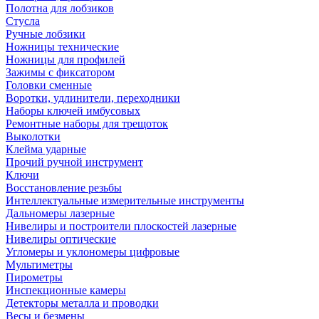
Полотна для лобзиков
Стусла
Ручные лобзики
Ножницы технические
Ножницы для профилей
Зажимы с фиксатором
Головки сменные
Воротки, удлинители, переходники
Наборы ключей имбусовых
Ремонтные наборы для трещоток
Выколотки
Клейма ударные
Прочий ручной инструмент
Ключи
Восстановление резьбы
Интеллектуальные измерительные инструменты
Дальномеры лазерные
Нивелиры и построители плоскостей лазерные
Нивелиры оптические
Угломеры и уклономеры цифровые
Мультиметры
Пирометры
Инспекционные камеры
Детекторы металла и проводки
Весы и безмены