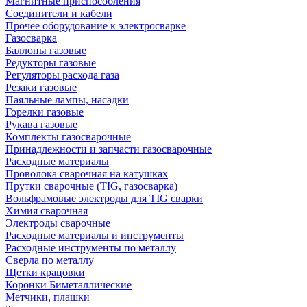
Магнитные приспособления
Соединители и кабели
Прочее оборудование к электросварке
Газосварка
Баллоны газовые
Редукторы газовые
Регуляторы расхода газа
Резаки газовые
Паяльные лампы, насадки
Горелки газовые
Рукава газовые
Комплекты газосварочные
Принадлежности и запчасти газосварочные
Расходные материалы
Проволока сварочная на катушках
Прутки сварочные (TIG, газосварка)
Вольфрамовые электроды для TIG сварки
Химия сварочная
Электроды сварочные
Расходные материалы и инструменты
Расходные инструменты по металлу
Сверла по металлу
Щетки крацовки
Коронки Биметаллические
Метчики, плашки