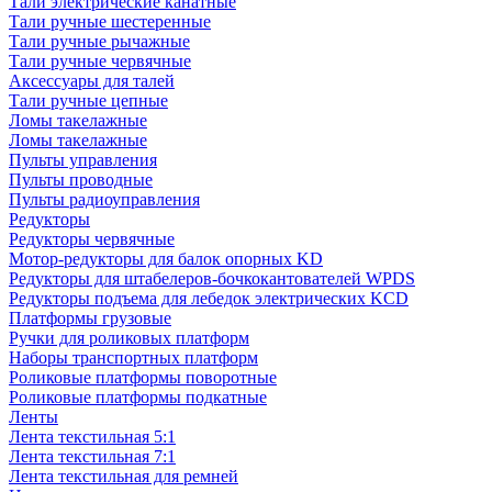
Тали электрические канатные
Тали ручные шестеренные
Тали ручные рычажные
Тали ручные червячные
Аксессуары для талей
Тали ручные цепные
Ломы такелажные
Ломы такелажные
Пульты управления
Пульты проводные
Пульты радиоуправления
Редукторы
Редукторы червячные
Мотор-редукторы для балок опорных KD
Редукторы для штабелеров-бочкокантователей WPDS
Редукторы подъема для лебедок электрических KCD
Платформы грузовые
Ручки для роликовых платформ
Наборы транспортных платформ
Роликовые платформы поворотные
Роликовые платформы подкатные
Ленты
Лента текстильная 5:1
Лента текстильная 7:1
Лента текстильная для ремней