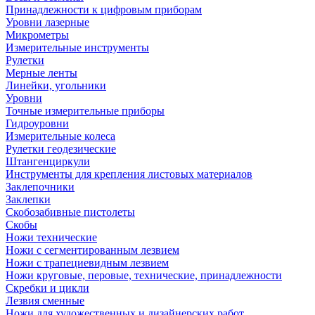
Принадлежности к цифровым приборам
Уровни лазерные
Микрометры
Измерительные инструменты
Рулетки
Мерные ленты
Линейки, угольники
Уровни
Точные измерительные приборы
Гидроуровни
Измерительные колеса
Рулетки геодезические
Штангенциркули
Инструменты для крепления листовых материалов
Заклепочники
Заклепки
Скобозабивные пистолеты
Скобы
Ножи технические
Ножи с сегментированным лезвием
Ножи с трапециевидным лезвием
Ножи круговые, перовые, технические, принадлежности
Скребки и цикли
Лезвия сменные
Ножи для художественных и дизайнерских работ