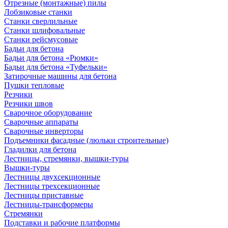
Отрезные (монтажные) пилы
Лобзиковые станки
Станки сверлильные
Станки шлифовальные
Станки рейсмусовые
Бадьи для бетона
Бадьи для бетона «Рюмки»
Бадьи для бетона «Туфельки»
Затирочные машины для бетона
Пушки тепловые
Резчики
Резчики швов
Сварочное оборудование
Сварочные аппараты
Сварочные инверторы
Подъемники фасадные (люльки строительные)
Гладилки для бетона
Лестницы, стремянки, вышки-туры
Вышки-туры
Лестницы двухсекционные
Лестницы трехсекционные
Лестницы приставные
Лестницы-трансформеры
Стремянки
Подставки и рабочие платформы