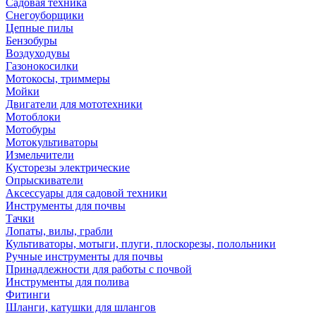
Садовая техника
Снегоуборщики
Цепные пилы
Бензобуры
Воздуходувы
Газонокосилки
Мотокосы, триммеры
Мойки
Двигатели для мототехники
Мотоблоки
Мотобуры
Мотокультиваторы
Измельчители
Кусторезы электрические
Опрыскиватели
Аксессуары для садовой техники
Инструменты для почвы
Тачки
Лопаты, вилы, грабли
Культиваторы, мотыги, плуги, плоскорезы, полольники
Ручные инструменты для почвы
Принадлежности для работы с почвой
Инструменты для полива
Фитинги
Шланги, катушки для шлангов