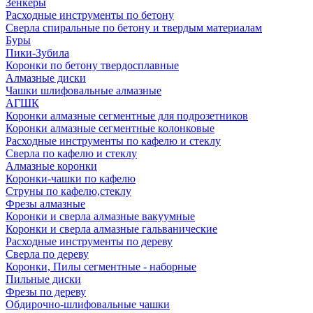
Зенкеры
Расходные инструменты по бетону
Сверла спиральные по бетону и твердым материалам
Буры
Пики-Зубила
Коронки по бетону твердосплавные
Алмазные диски
Чашки шлифовальные алмазные
АГШК
Коронки алмазные сегментные для подрозетников
Коронки алмазные сегментные колонковые
Расходные инструменты по кафелю и стеклу
Сверла по кафелю и стеклу
Алмазные коронки
Коронки-чашки по кафелю
Струны по кафелю,стеклу
Фрезы алмазные
Коронки и сверла алмазные вакуумные
Коронки и сверла алмазные гальванические
Расходные инструменты по дереву
Сверла по дереву
Коронки, Пилы сегментные - наборные
Пильные диски
Фрезы по дереву
Обдирочно-шлифовальные чашки