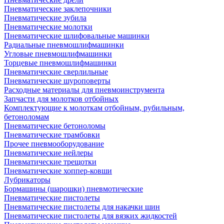
Пневматические заклепочники
Пневматические зубила
Пневматические молотки
Пневматические шлифовальные машинки
Радиальные пневмошлифмашинки
Угловые пневмошлифмашинки
Торцевые пневмошлифмашинки
Пневматические сверлильные
Пневматические шуроповерты
Расходные материалы для пневмоинструмента
Запчасти для молотков отбойных
Комплектующие к молоткам отбойным, рубильным,
бетоноломам
Пневматические бетоноломы
Пневматические трамбовки
Прочее пневмооборудование
Пневматические нейлеры
Пневматические трещотки
Пневматические хоппер-ковши
Лубрикаторы
Бормашины (шарошки) пневмотические
Пневматические пистолеты
Пневматические пистолеты для накачки шин
Пневматические пистолеты для вязких жидкостей