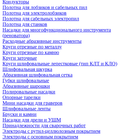
Кондукторы
Полотна для лобзиков и сабельных пил
Полотна для электролобзиков
Полотна для сабельных электропил
Полотна для станков
Насадки для многофункционального инструмента
(реноватора)
Расходные абразивные инструменты
Круги отрезные по металлу
Круги отрезные по камню
Круги заточные
Круги шлифовальные лепестковые (тип КЛТ и КЛО)
Шлифовальная шкурка
Абразивная шлифовальная сетка
Губки шлифовальные
Абразивные шарошки
Полировальные насадки
Опорные тарелки
Мини насадки для граверов
Шлифовальные ленты
Бруски и камни
Насадки для дрели и УШМ
Принадлежности для сварочных работ
Электроды с рутил-целлюлозным покрытием
Электроды с основным покрытием