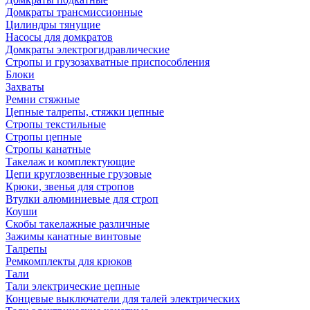
Домкраты трансмиссионные
Цилиндры тянущие
Насосы для домкратов
Домкраты электрогидравлические
Стропы и грузозахватные приспособления
Блоки
Захваты
Ремни стяжные
Цепные талрепы, стяжки цепные
Стропы текстильные
Стропы цепные
Стропы канатные
Такелаж и комплектующие
Цепи круглозвенные грузовые
Крюки, звенья для стропов
Втулки алюминиевые для строп
Коуши
Скобы такелажные различные
Зажимы канатные винтовые
Талрепы
Ремкомплекты для крюков
Тали
Тали электрические цепные
Концевые выключатели для талей электрических