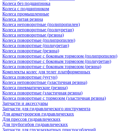
Колеса без подшипника
Колеса с подшипником
Колеса промышленные
Колеса литая резина
Колеса неповоротные (полипропилен)
Колеса неповоротные (полиуретан)
Колеса неповоротные (резина)
Колеса поворотные (полипропилен)
Колеса поворотные (полиуретан)
Колеса поворотные (резина)
Колеса поворотные c боковым тормозом (полипропилен)
Колеса поворотные c боковым тормозом (полиуретан)
Колеса поворотные c боковым тормозом (резина)
Комплекты колес для телег платформенных
Колеса поворотные (чугун)
Колеса неповоротные (эластичная резина)
Колеса пневматические (резина)
Колеса поворотные (эластичная резина)
Колеса поворотные c тормозом (эластичная резина)
Запчасти и аксессуары
Запчасти для гидравлического инструмента
Для арматурорезов гидравлических
Для прессов гидравлических
Для трубогибов гидравлических
Запчасти для грузозахватных приспособлений