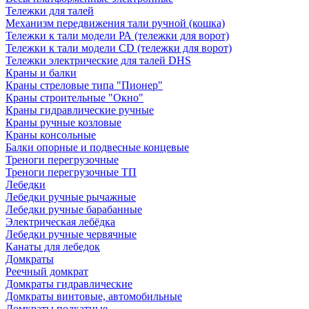
Тележки для талей
Механизм передвижения тали ручной (кошка)
Тележки к тали модели РА (тележки для ворот)
Тележки к тали модели CD (тележки для ворот)
Тележки электрические для талей DHS
Краны и балки
Краны стреловые типа "Пионер"
Краны строительные "Окно"
Краны гидравлические ручные
Краны ручные козловые
Краны консольные
Балки опорные и подвесные концевые
Треноги перегрузочные
Треноги перегрузочные ТП
Лебедки
Лебедки ручные рычажные
Лебедки ручные барабанные
Электрическая лебёдка
Лебедки ручные червячные
Канаты для лебедок
Домкраты
Реечный домкрат
Домкраты гидравлические
Домкраты винтовые, автомобильные
Домкраты подкатные