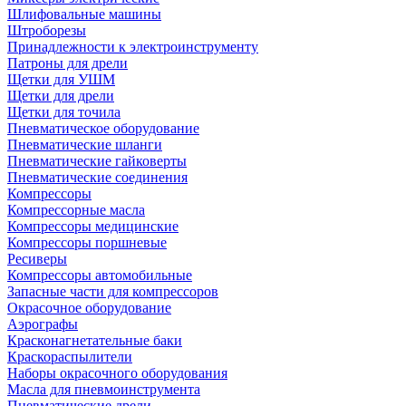
Шлифовальные машины
Штроборезы
Принадлежности к электроинструменту
Патроны для дрели
Щетки для УШМ
Щетки для дрели
Щетки для точила
Пневматическое оборудование
Пневматические шланги
Пневматические гайковерты
Пневматические соединения
Компрессоры
Компрессорные масла
Компрессоры медицинские
Компрессоры поршневые
Ресиверы
Компрессоры автомобильные
Запасные части для компрессоров
Окрасочное оборудование
Аэрографы
Красконагнетательные баки
Краскораспылители
Наборы окрасочного оборудования
Масла для пневмоинструмента
Пневматические дрели