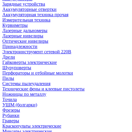
Зарядные устройства
Аккумуляторные отвертки
Аккумуляторная техника прочая
Измерительная техника
Курвиметры
Лазерные дальномеры
Лазерные нивелиры
Оптические нивелиры
Принадлежности
Электроинструмент сетевой 220В
Дрели
Гайковерты электрические
Шуруповерты
Перфораторы и отбойные молотки
Пилы
Системы пылеудаления
Технические фены и клеевые пистолеты
Ножницы по металлу
Точила
УШМ (болгарки)
Фрезеры
Рубанки
Граверы
Краскопульты электрические
Миксеры электрические