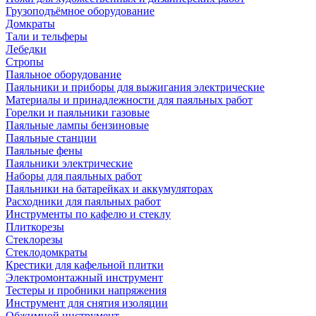
Грузоподъёмное оборудование
Домкраты
Тали и тельферы
Лебедки
Стропы
Паяльное оборудование
Паяльники и приборы для выжигания электрические
Материалы и принадлежности для паяльных работ
Горелки и паяльники газовые
Паяльные лампы бензиновые
Паяльные станции
Паяльные фены
Паяльники электрические
Наборы для паяльных работ
Паяльники на батарейках и аккумуляторах
Расходники для паяльных работ
Инструменты по кафелю и стеклу
Плиткорезы
Стеклорезы
Стеклодомкраты
Крестики для кафельной плитки
Электромонтажный инструмент
Тестеры и пробники напряжения
Инструмент для снятия изоляции
Обжимной инструмент