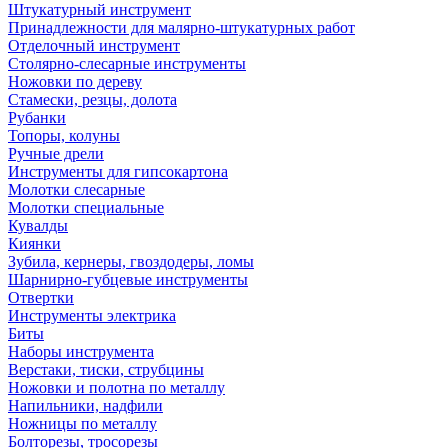
Штукатурный инструмент
Принадлежности для малярно-штукатурных работ
Отделочный инструмент
Столярно-слесарные инструменты
Ножовки по дереву
Стамески, резцы, долота
Рубанки
Топоры, колуны
Ручные дрели
Инструменты для гипсокартона
Молотки слесарные
Молотки специальные
Кувалды
Киянки
Зубила, кернеры, гвоздодеры, ломы
Шарнирно-губцевые инструменты
Отвертки
Инструменты электрика
Биты
Наборы инструмента
Верстаки, тиски, струбцины
Ножовки и полотна по металлу
Напильники, надфили
Ножницы по металлу
Болторезы, тросорезы