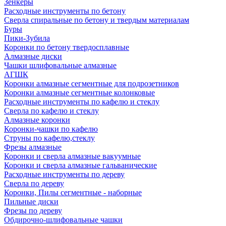
Зенкеры
Расходные инструменты по бетону
Сверла спиральные по бетону и твердым материалам
Буры
Пики-Зубила
Коронки по бетону твердосплавные
Алмазные диски
Чашки шлифовальные алмазные
АГШК
Коронки алмазные сегментные для подрозетников
Коронки алмазные сегментные колонковые
Расходные инструменты по кафелю и стеклу
Сверла по кафелю и стеклу
Алмазные коронки
Коронки-чашки по кафелю
Струны по кафелю,стеклу
Фрезы алмазные
Коронки и сверла алмазные вакуумные
Коронки и сверла алмазные гальванические
Расходные инструменты по дереву
Сверла по дереву
Коронки, Пилы сегментные - наборные
Пильные диски
Фрезы по дереву
Обдирочно-шлифовальные чашки