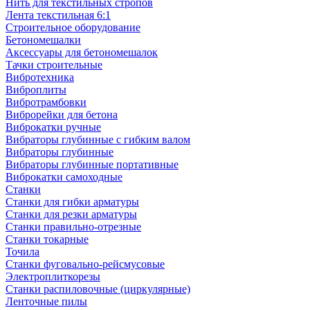
Нить для текстильных стропов
Лента текстильная 6:1
Строительное оборудование
Бетономешалки
Аксессуары для бетономешалок
Тачки строительные
Вибротехника
Виброплиты
Вибротрамбовки
Виброрейки для бетона
Виброкатки ручные
Вибраторы глубинные с гибким валом
Вибраторы глубинные
Вибраторы глубинные портативные
Виброкатки самоходные
Станки
Станки для гибки арматуры
Станки для резки арматуры
Станки правильно-отрезные
Станки токарные
Точила
Станки фуговально-рейсмусовые
Электроплиткорезы
Станки распиловочные (циркулярные)
Ленточные пилы