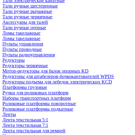
Тали электрические канатные
Тали ручные шестеренные
Тали ручные рычажные
Тали ручные червячные
Аксессуары для талей
Тали ручные цепные
Ломы такелажные
Ломы такелажные
Пульты управления
Пульты проводные
Пульты радиоуправления
Редукторы
Редукторы червячные
Мотор-редукторы для балок опорных KD
Редукторы для штабелеров-бочкокантователей WPDS
Редукторы подъема для лебедок электрических KCD
Платформы грузовые
Ручки для роликовых платформ
Наборы транспортных платформ
Роликовые платформы поворотные
Роликовые платформы подкатные
Ленты
Лента текстильная 5:1
Лента текстильная 7:1
Лента текстильная для ремней