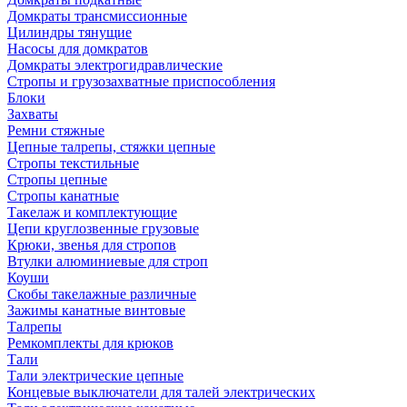
Домкраты трансмиссионные
Цилиндры тянущие
Насосы для домкратов
Домкраты электрогидравлические
Стропы и грузозахватные приспособления
Блоки
Захваты
Ремни стяжные
Цепные талрепы, стяжки цепные
Стропы текстильные
Стропы цепные
Стропы канатные
Такелаж и комплектующие
Цепи круглозвенные грузовые
Крюки, звенья для стропов
Втулки алюминиевые для строп
Коуши
Скобы такелажные различные
Зажимы канатные винтовые
Талрепы
Ремкомплекты для крюков
Тали
Тали электрические цепные
Концевые выключатели для талей электрических