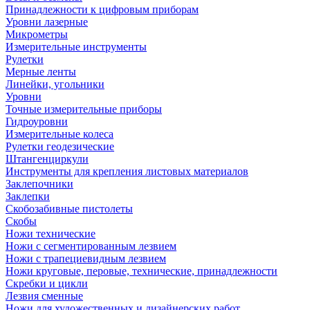
Принадлежности к цифровым приборам
Уровни лазерные
Микрометры
Измерительные инструменты
Рулетки
Мерные ленты
Линейки, угольники
Уровни
Точные измерительные приборы
Гидроуровни
Измерительные колеса
Рулетки геодезические
Штангенциркули
Инструменты для крепления листовых материалов
Заклепочники
Заклепки
Скобозабивные пистолеты
Скобы
Ножи технические
Ножи с сегментированным лезвием
Ножи с трапециевидным лезвием
Ножи круговые, перовые, технические, принадлежности
Скребки и цикли
Лезвия сменные
Ножи для художественных и дизайнерских работ