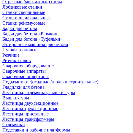
Отрезные (монтажные) пилы
Лобзиковые станки
Станки сверлильные
Станки шлифовальные
Станки рейсмусовые
Бадьи для бетона
Бадьи для бетона «Рюмки»
Бадьи для бетона «Туфельки»
Затирочные машины для бетона
Пушки тепловые
Резчики
Резчики швов
Сварочное оборудование
Сварочные аппараты
Сварочные инверторы
Подъемники фасадные (люльки строительные)
Гладилки для бетона
Лестницы, стремянки, вышки-туры
Вышки-туры
Лестницы двухсекционные
Лестницы трехсекционные
Лестницы приставные
Лестницы-трансформеры
Стремянки
Подставки и рабочие платформы