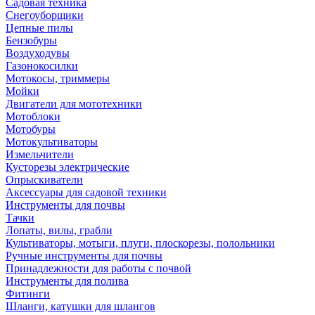
Садовая техника
Снегоуборщики
Цепные пилы
Бензобуры
Воздуходувы
Газонокосилки
Мотокосы, триммеры
Мойки
Двигатели для мототехники
Мотоблоки
Мотобуры
Мотокультиваторы
Измельчители
Кусторезы электрические
Опрыскиватели
Аксессуары для садовой техники
Инструменты для почвы
Тачки
Лопаты, вилы, грабли
Культиваторы, мотыги, плуги, плоскорезы, полольники
Ручные инструменты для почвы
Принадлежности для работы с почвой
Инструменты для полива
Фитинги
Шланги, катушки для шлангов