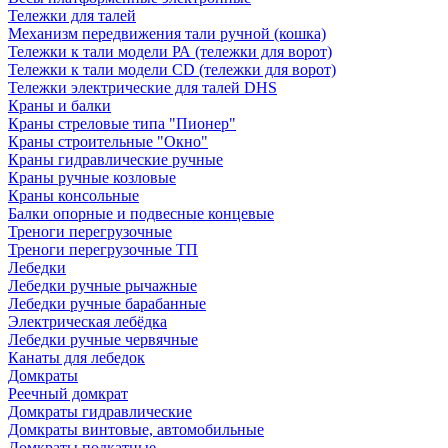
Тележки для талей
Механизм передвижения тали ручной (кошка)
Тележки к тали модели РА (тележки для ворот)
Тележки к тали модели CD (тележки для ворот)
Тележки электрические для талей DHS
Краны и балки
Краны стреловые типа "Пионер"
Краны строительные "Окно"
Краны гидравлические ручные
Краны ручные козловые
Краны консольные
Балки опорные и подвесные концевые
Треноги перегрузочные
Треноги перегрузочные ТП
Лебедки
Лебедки ручные рычажные
Лебедки ручные барабанные
Электрическая лебёдка
Лебедки ручные червячные
Канаты для лебедок
Домкраты
Реечный домкрат
Домкраты гидравлические
Домкраты винтовые, автомобильные
Домкраты подкатные