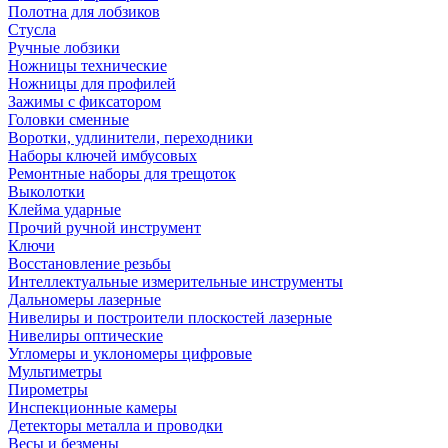
Полотна для лобзиков
Стусла
Ручные лобзики
Ножницы технические
Ножницы для профилей
Зажимы с фиксатором
Головки сменные
Воротки, удлинители, переходники
Наборы ключей имбусовых
Ремонтные наборы для трещоток
Выколотки
Клейма ударные
Прочий ручной инструмент
Ключи
Восстановление резьбы
Интеллектуальные измерительные инструменты
Дальномеры лазерные
Нивелиры и построители плоскостей лазерные
Нивелиры оптические
Угломеры и уклономеры цифровые
Мультиметры
Пирометры
Инспекционные камеры
Детекторы металла и проводки
Весы и безмены