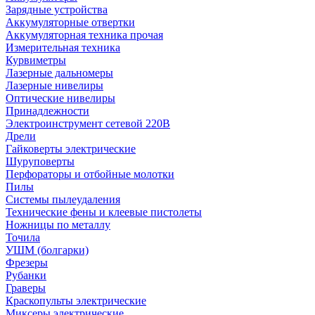
Зарядные устройства
Аккумуляторные отвертки
Аккумуляторная техника прочая
Измерительная техника
Курвиметры
Лазерные дальномеры
Лазерные нивелиры
Оптические нивелиры
Принадлежности
Электроинструмент сетевой 220В
Дрели
Гайковерты электрические
Шуруповерты
Перфораторы и отбойные молотки
Пилы
Системы пылеудаления
Технические фены и клеевые пистолеты
Ножницы по металлу
Точила
УШМ (болгарки)
Фрезеры
Рубанки
Граверы
Краскопульты электрические
Миксеры электрические