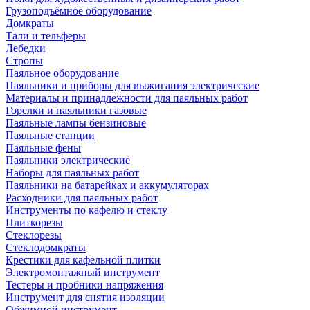
Грузоподъёмное оборудование
Домкраты
Тали и тельферы
Лебедки
Стропы
Паяльное оборудование
Паяльники и приборы для выжигания электрические
Материалы и принадлежности для паяльных работ
Горелки и паяльники газовые
Паяльные лампы бензиновые
Паяльные станции
Паяльные фены
Паяльники электрические
Наборы для паяльных работ
Паяльники на батарейках и аккумуляторах
Расходники для паяльных работ
Инструменты по кафелю и стеклу
Плиткорезы
Стеклорезы
Стеклодомкраты
Крестики для кафельной плитки
Электромонтажный инструмент
Тестеры и пробники напряжения
Инструмент для снятия изоляции
Обжимной инструмент