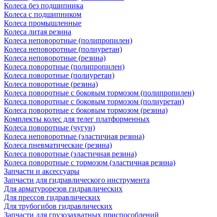
Колеса без подшипника
Колеса с подшипником
Колеса промышленные
Колеса литая резина
Колеса неповоротные (полипропилен)
Колеса неповоротные (полиуретан)
Колеса неповоротные (резина)
Колеса поворотные (полипропилен)
Колеса поворотные (полиуретан)
Колеса поворотные (резина)
Колеса поворотные c боковым тормозом (полипропилен)
Колеса поворотные c боковым тормозом (полиуретан)
Колеса поворотные c боковым тормозом (резина)
Комплекты колес для телег платформенных
Колеса поворотные (чугун)
Колеса неповоротные (эластичная резина)
Колеса пневматические (резина)
Колеса поворотные (эластичная резина)
Колеса поворотные c тормозом (эластичная резина)
Запчасти и аксессуары
Запчасти для гидравлического инструмента
Для арматурорезов гидравлических
Для прессов гидравлических
Для трубогибов гидравлических
Запчасти для грузозахватных приспособлений