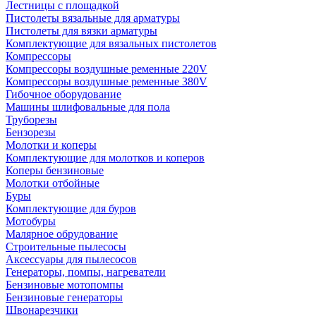
Лестницы с площадкой
Пистолеты вязальные для арматуры
Пистолеты для вязки арматуры
Комплектующие для вязальных пистолетов
Компрессоры
Компрессоры воздушные ременные 220V
Компрессоры воздушные ременные 380V
Гибочное оборудование
Машины шлифовальные для пола
Труборезы
Бензорезы
Молотки и коперы
Комплектующие для молотков и коперов
Коперы бензиновые
Молотки отбойные
Буры
Комплектующие для буров
Мотобуры
Малярное обрудование
Строительные пылесосы
Аксессуары для пылесосов
Генераторы, помпы, нагреватели
Бензиновые мотопомпы
Бензиновые генераторы
Швонарезчики