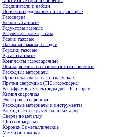
Магнитные приспособления
Соединители и кабели
Прочее оборудование к электросварке
Газосварка
Баллоны газовые
Редукторы газовые
Регуляторы расхода газа
Резаки газовые
Паяльные лампы, насадки
Горелки газовые
Рукава газовые
Комплекты газосварочные
Принадлежности и запчасти газосварочные
Расходные материалы
Проволока сварочная на катушках
Прутки сварочные (TIG, газосварка)
Вольфрамовые электроды для TIG сварки
Химия сварочная
Электроды сварочные
Расходные материалы и инструменты
Расходные инструменты по металлу
Сверла по металлу
Щетки крацовки
Коронки Биметаллические
Метчики, плашки