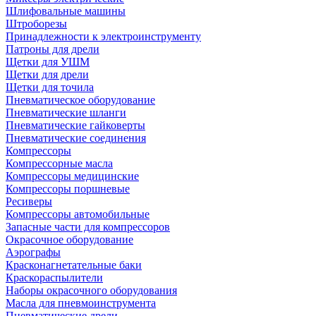
Шлифовальные машины
Штроборезы
Принадлежности к электроинструменту
Патроны для дрели
Щетки для УШМ
Щетки для дрели
Щетки для точила
Пневматическое оборудование
Пневматические шланги
Пневматические гайковерты
Пневматические соединения
Компрессоры
Компрессорные масла
Компрессоры медицинские
Компрессоры поршневые
Ресиверы
Компрессоры автомобильные
Запасные части для компрессоров
Окрасочное оборудование
Аэрографы
Красконагнетательные баки
Краскораспылители
Наборы окрасочного оборудования
Масла для пневмоинструмента
Пневматические дрели