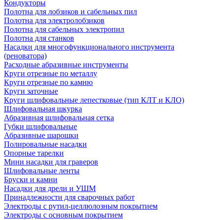
Кондукторы
Полотна для лобзиков и сабельных пил
Полотна для электролобзиков
Полотна для сабельных электропил
Полотна для станков
Насадки для многофункционального инструмента
(реноватора)
Расходные абразивные инструменты
Круги отрезные по металлу
Круги отрезные по камню
Круги заточные
Круги шлифовальные лепестковые (тип КЛТ и КЛО)
Шлифовальная шкурка
Абразивная шлифовальная сетка
Губки шлифовальные
Абразивные шарошки
Полировальные насадки
Опорные тарелки
Мини насадки для граверов
Шлифовальные ленты
Бруски и камни
Насадки для дрели и УШМ
Принадлежности для сварочных работ
Электроды с рутил-целлюлозным покрытием
Электроды с основным покрытием