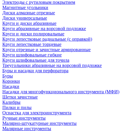
Электроды с рутиловым покрытием
Магнитные угольники
Диски алмазные отрезные
Диски универсальные
Круги и диски абразивные
Круги абразивные на ворсовой подложке
Круги и диски полировальные
Круги лепестковые радиальные (с оправкой)
Круги лепестковые торцевые
Круги отрезные и зачистные армированные
Круги шлифовальные гибкие
Круги шлифовальные для точила
Треугольники абразивные на ворсовой подложке
Буры и насадки для перфоратора
Буры
Коронки
Насадки
Насадки для многофункционального инструмента (МФИ)
Щетки зачистные
Калибры
Пилки и пилы
Оснастка для электроинструмента
Ручные инструменты
Малярно-штукатурные инструменты
Малярные инструменты