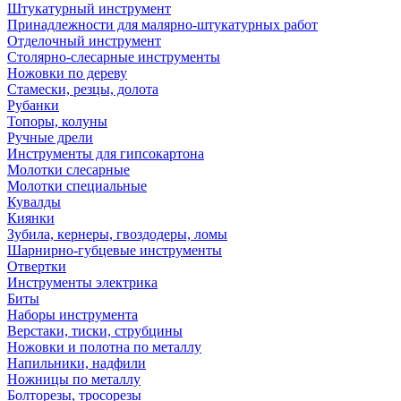
Штукатурный инструмент
Принадлежности для малярно-штукатурных работ
Отделочный инструмент
Столярно-слесарные инструменты
Ножовки по дереву
Стамески, резцы, долота
Рубанки
Топоры, колуны
Ручные дрели
Инструменты для гипсокартона
Молотки слесарные
Молотки специальные
Кувалды
Киянки
Зубила, кернеры, гвоздодеры, ломы
Шарнирно-губцевые инструменты
Отвертки
Инструменты электрика
Биты
Наборы инструмента
Верстаки, тиски, струбцины
Ножовки и полотна по металлу
Напильники, надфили
Ножницы по металлу
Болторезы, тросорезы