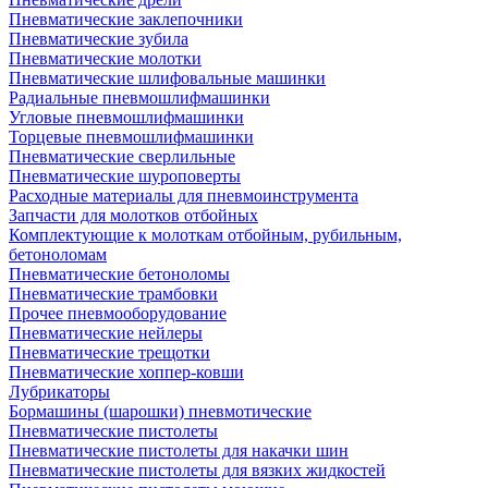
Пневматические заклепочники
Пневматические зубила
Пневматические молотки
Пневматические шлифовальные машинки
Радиальные пневмошлифмашинки
Угловые пневмошлифмашинки
Торцевые пневмошлифмашинки
Пневматические сверлильные
Пневматические шуроповерты
Расходные материалы для пневмоинструмента
Запчасти для молотков отбойных
Комплектующие к молоткам отбойным, рубильным,
бетоноломам
Пневматические бетоноломы
Пневматические трамбовки
Прочее пневмооборудование
Пневматические нейлеры
Пневматические трещотки
Пневматические хоппер-ковши
Лубрикаторы
Бормашины (шарошки) пневмотические
Пневматические пистолеты
Пневматические пистолеты для накачки шин
Пневматические пистолеты для вязких жидкостей