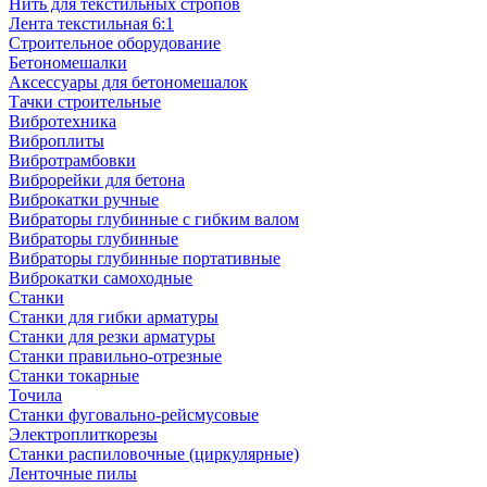
Нить для текстильных стропов
Лента текстильная 6:1
Строительное оборудование
Бетономешалки
Аксессуары для бетономешалок
Тачки строительные
Вибротехника
Виброплиты
Вибротрамбовки
Виброрейки для бетона
Виброкатки ручные
Вибраторы глубинные с гибким валом
Вибраторы глубинные
Вибраторы глубинные портативные
Виброкатки самоходные
Станки
Станки для гибки арматуры
Станки для резки арматуры
Станки правильно-отрезные
Станки токарные
Точила
Станки фуговально-рейсмусовые
Электроплиткорезы
Станки распиловочные (циркулярные)
Ленточные пилы