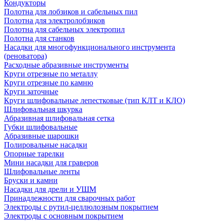
Кондукторы
Полотна для лобзиков и сабельных пил
Полотна для электролобзиков
Полотна для сабельных электропил
Полотна для станков
Насадки для многофункционального инструмента
(реноватора)
Расходные абразивные инструменты
Круги отрезные по металлу
Круги отрезные по камню
Круги заточные
Круги шлифовальные лепестковые (тип КЛТ и КЛО)
Шлифовальная шкурка
Абразивная шлифовальная сетка
Губки шлифовальные
Абразивные шарошки
Полировальные насадки
Опорные тарелки
Мини насадки для граверов
Шлифовальные ленты
Бруски и камни
Насадки для дрели и УШМ
Принадлежности для сварочных работ
Электроды с рутил-целлюлозным покрытием
Электроды с основным покрытием