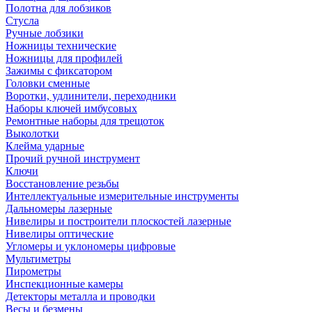
Полотна для лобзиков
Стусла
Ручные лобзики
Ножницы технические
Ножницы для профилей
Зажимы с фиксатором
Головки сменные
Воротки, удлинители, переходники
Наборы ключей имбусовых
Ремонтные наборы для трещоток
Выколотки
Клейма ударные
Прочий ручной инструмент
Ключи
Восстановление резьбы
Интеллектуальные измерительные инструменты
Дальномеры лазерные
Нивелиры и построители плоскостей лазерные
Нивелиры оптические
Угломеры и уклономеры цифровые
Мультиметры
Пирометры
Инспекционные камеры
Детекторы металла и проводки
Весы и безмены