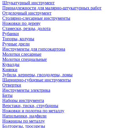
Штукатурный инструмент
Принадлежности для малярно-штукатурных работ
Отделочный инструмент
Столярно-слесарные инструменты
Ножовки по дереву
Стамески, резцы, долота
Рубанки
Топоры, колуны
Ручные дрели
Инструменты для гипсокартона
Молотки слесарные
Молотки специальные
Кувалды
Киянки
Зубила, кернеры, гвоздодеры, ломы
Шарнирно-губцевые инструменты
Отвертки
Инструменты электрика
Биты
Наборы инструмента
Верстаки, тиски, струбцины
Ножовки и полотна по металлу
Напильники, надфили
Ножницы по металлу
Болторезы, тросорезы