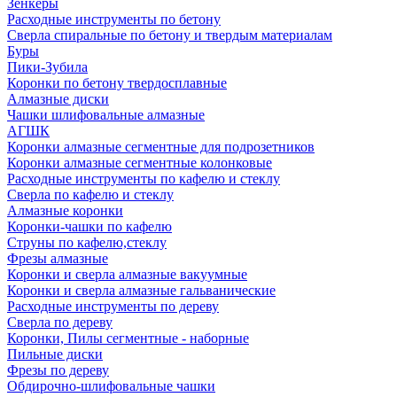
Зенкеры
Расходные инструменты по бетону
Сверла спиральные по бетону и твердым материалам
Буры
Пики-Зубила
Коронки по бетону твердосплавные
Алмазные диски
Чашки шлифовальные алмазные
АГШК
Коронки алмазные сегментные для подрозетников
Коронки алмазные сегментные колонковые
Расходные инструменты по кафелю и стеклу
Сверла по кафелю и стеклу
Алмазные коронки
Коронки-чашки по кафелю
Струны по кафелю,стеклу
Фрезы алмазные
Коронки и сверла алмазные вакуумные
Коронки и сверла алмазные гальванические
Расходные инструменты по дереву
Сверла по дереву
Коронки, Пилы сегментные - наборные
Пильные диски
Фрезы по дереву
Обдирочно-шлифовальные чашки