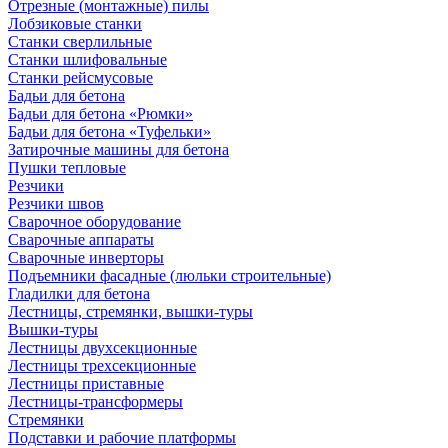
Отрезные (монтажные) пилы
Лобзиковые станки
Станки сверлильные
Станки шлифовальные
Станки рейсмусовые
Бадьи для бетона
Бадьи для бетона «Рюмки»
Бадьи для бетона «Туфельки»
Затирочные машины для бетона
Пушки тепловые
Резчики
Резчики швов
Сварочное оборудование
Сварочные аппараты
Сварочные инверторы
Подъемники фасадные (люльки строительные)
Гладилки для бетона
Лестницы, стремянки, вышки-туры
Вышки-туры
Лестницы двухсекционные
Лестницы трехсекционные
Лестницы приставные
Лестницы-трансформеры
Стремянки
Подставки и рабочие платформы