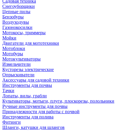
Садовая техника
Снегоуборщики
Цепные пилы
Бензобуры
Воздуходувы
Газонокосилки
Мотокосы, триммеры
Мойки
Двигатели для мототехники
Мотоблоки
Мотобуры
Мотокультиваторы
Измельчители
Кусторезы электрические
Опрыскиватели
Аксессуары для садовой техники
Инструменты для почвы
Тачки
Лопаты, вилы, грабли
Культиваторы, мотыги, плуги, плоскорезы, полольники
Ручные инструменты для почвы
Принадлежности для работы с почвой
Инструменты для полива
Фитинги
Шланги, катушки для шлангов