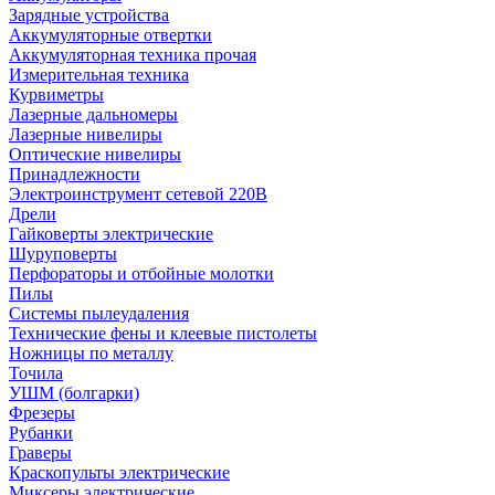
Зарядные устройства
Аккумуляторные отвертки
Аккумуляторная техника прочая
Измерительная техника
Курвиметры
Лазерные дальномеры
Лазерные нивелиры
Оптические нивелиры
Принадлежности
Электроинструмент сетевой 220В
Дрели
Гайковерты электрические
Шуруповерты
Перфораторы и отбойные молотки
Пилы
Системы пылеудаления
Технические фены и клеевые пистолеты
Ножницы по металлу
Точила
УШМ (болгарки)
Фрезеры
Рубанки
Граверы
Краскопульты электрические
Миксеры электрические