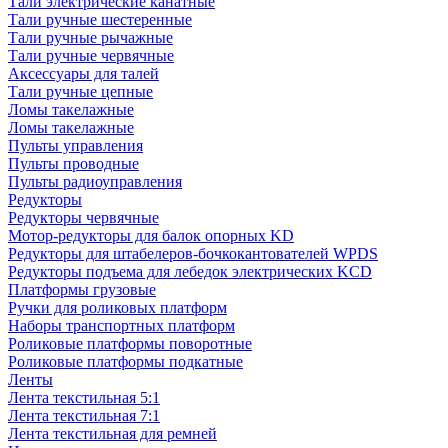
Тали электрические канатные
Тали ручные шестеренные
Тали ручные рычажные
Тали ручные червячные
Аксессуары для талей
Тали ручные цепные
Ломы такелажные
Ломы такелажные
Пульты управления
Пульты проводные
Пульты радиоуправления
Редукторы
Редукторы червячные
Мотор-редукторы для балок опорных KD
Редукторы для штабелеров-бочкокантователей WPDS
Редукторы подъема для лебедок электрических KCD
Платформы грузовые
Ручки для роликовых платформ
Наборы транспортных платформ
Роликовые платформы поворотные
Роликовые платформы подкатные
Ленты
Лента текстильная 5:1
Лента текстильная 7:1
Лента текстильная для ремней