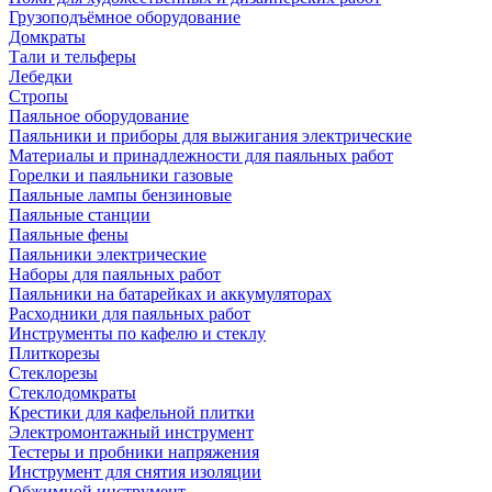
Грузоподъёмное оборудование
Домкраты
Тали и тельферы
Лебедки
Стропы
Паяльное оборудование
Паяльники и приборы для выжигания электрические
Материалы и принадлежности для паяльных работ
Горелки и паяльники газовые
Паяльные лампы бензиновые
Паяльные станции
Паяльные фены
Паяльники электрические
Наборы для паяльных работ
Паяльники на батарейках и аккумуляторах
Расходники для паяльных работ
Инструменты по кафелю и стеклу
Плиткорезы
Стеклорезы
Стеклодомкраты
Крестики для кафельной плитки
Электромонтажный инструмент
Тестеры и пробники напряжения
Инструмент для снятия изоляции
Обжимной инструмент