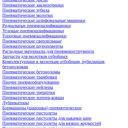
Пневматические заклепочники
Пневматические зубила
Пневматические молотки
Пневматические шлифовальные машинки
Радиальные пневмошлифмашинки
Угловые пневмошлифмашинки
Торцевые пневмошлифмашинки
Пневматические сверлильные
Пневматические шуроповерты
Расходные материалы для пневмоинструмента
Запчасти для молотков отбойных
Комплектующие к молоткам отбойным, рубильным,
бетоноломам
Пневматические бетоноломы
Пневматические трамбовки
Прочее пневмооборудование
Пневматические нейлеры
Пневматические трещотки
Пневматические хоппер-ковши
Лубрикаторы
Бормашины (шарошки) пневмотические
Пневматические пистолеты
Пневматические пистолеты для накачки шин
Пневматические пистолеты для вязких жидкостей