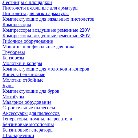
Лестницы с площадкой
Пистолеты вязальные для арматуры
Пистолеты для вязки арматуры
Комплектующие для вязальных пистолетов
Компрессоры
Компрессоры воздушные ременные 220V
Компрессоры воздушные ременные 380V
Гибочное оборудование
Машины шлифовальные для пола
Труборезы
Бензорезы
Молотки и коперы
Комплектующие для молотков и коперов
Коперы бензиновые
Молотки отбойные
Буры
Комплектующие для буров
Мотобуры
Малярное обрудование
Строительные пылесосы
Аксессуары для пылесосов
Генераторы, помпы, нагреватели
Бензиновые мотопомпы
Бензиновые генераторы
Швонарезчики