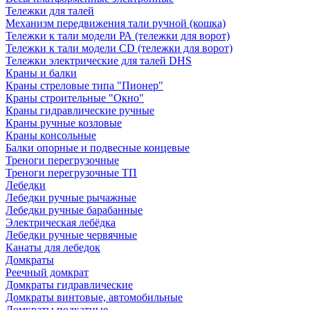
Тележки для талей
Механизм передвижения тали ручной (кошка)
Тележки к тали модели РА (тележки для ворот)
Тележки к тали модели CD (тележки для ворот)
Тележки электрические для талей DHS
Краны и балки
Краны стреловые типа "Пионер"
Краны строительные "Окно"
Краны гидравлические ручные
Краны ручные козловые
Краны консольные
Балки опорные и подвесные концевые
Треноги перегрузочные
Треноги перегрузочные ТП
Лебедки
Лебедки ручные рычажные
Лебедки ручные барабанные
Электрическая лебёдка
Лебедки ручные червячные
Канаты для лебедок
Домкраты
Реечный домкрат
Домкраты гидравлические
Домкраты винтовые, автомобильные
Домкраты подкатные