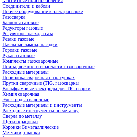
Магнитные приспособления
Соединители и кабели
Прочее оборудование к электросварке
Газосварка
Баллоны газовые
Редукторы газовые
Регуляторы расхода газа
Резаки газовые
Паяльные лампы, насадки
Горелки газовые
Рукава газовые
Комплекты газосварочные
Принадлежности и запчасти газосварочные
Расходные материалы
Проволока сварочная на катушках
Прутки сварочные (TIG, газосварка)
Вольфрамовые электроды для TIG сварки
Химия сварочная
Электроды сварочные
Расходные материалы и инструменты
Расходные инструменты по металлу
Сверла по металлу
Щетки крацовки
Коронки Биметаллические
Метчики, плашки