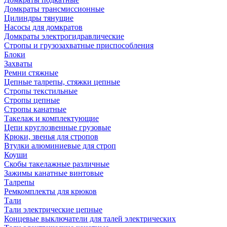
Домкраты трансмиссионные
Цилиндры тянущие
Насосы для домкратов
Домкраты электрогидравлические
Стропы и грузозахватные приспособления
Блоки
Захваты
Ремни стяжные
Цепные талрепы, стяжки цепные
Стропы текстильные
Стропы цепные
Стропы канатные
Такелаж и комплектующие
Цепи круглозвенные грузовые
Крюки, звенья для стропов
Втулки алюминиевые для строп
Коуши
Скобы такелажные различные
Зажимы канатные винтовые
Талрепы
Ремкомплекты для крюков
Тали
Тали электрические цепные
Концевые выключатели для талей электрических