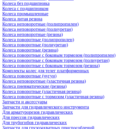
Колеса без подшипника
Колеса с подшипником
Колеса промышленные
Колеса литая резина
Колеса неповоротные (полипропилен)
Колеса неповоротные (полиуретан)
Колеса неповоротные (резина)
Колеса поворотные (полипропилен)
Колеса поворотные (полиуретан)
Колеса поворотные (резина)
Колеса поворотные c боковым тормозом (полипропилен)
Колеса поворотные c боковым тормозом (полиуретан)
Колеса поворотные c боковым тормозом (резина)
Комплекты колес для телег платформенных
Колеса поворотные (чугун)
Колеса неповоротные (эластичная резина)
Колеса пневматические (резина)
Колеса поворотные (эластичная резина)
Колеса поворотные c тормозом (эластичная резина)
Запчасти и аксессуары
Запчасти для гидравлического инструмента
Для арматурорезов гидравлических
Для прессов гидравлических
Для трубогибов гидравлических
Запчасти для грузозахватных приспособлений