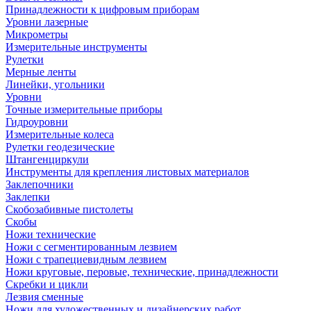
Принадлежности к цифровым приборам
Уровни лазерные
Микрометры
Измерительные инструменты
Рулетки
Мерные ленты
Линейки, угольники
Уровни
Точные измерительные приборы
Гидроуровни
Измерительные колеса
Рулетки геодезические
Штангенциркули
Инструменты для крепления листовых материалов
Заклепочники
Заклепки
Скобозабивные пистолеты
Скобы
Ножи технические
Ножи с сегментированным лезвием
Ножи с трапециевидным лезвием
Ножи круговые, перовые, технические, принадлежности
Скребки и цикли
Лезвия сменные
Ножи для художественных и дизайнерских работ