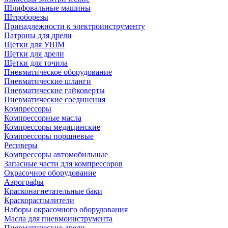
Шлифовальные машины
Штроборезы
Принадлежности к электроинструменту
Патроны для дрели
Щетки для УШМ
Щетки для дрели
Щетки для точила
Пневматическое оборудование
Пневматические шланги
Пневматические гайковерты
Пневматические соединения
Компрессоры
Компрессорные масла
Компрессоры медицинские
Компрессоры поршневые
Ресиверы
Компрессоры автомобильные
Запасные части для компрессоров
Окрасочное оборудование
Аэрографы
Красконагнетательные баки
Краскораспылители
Наборы окрасочного оборудования
Масла для пневмоинструмента
Пневматические дрели