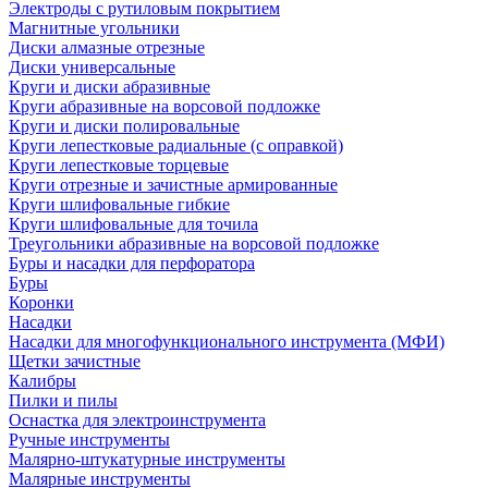
Электроды с рутиловым покрытием
Магнитные угольники
Диски алмазные отрезные
Диски универсальные
Круги и диски абразивные
Круги абразивные на ворсовой подложке
Круги и диски полировальные
Круги лепестковые радиальные (с оправкой)
Круги лепестковые торцевые
Круги отрезные и зачистные армированные
Круги шлифовальные гибкие
Круги шлифовальные для точила
Треугольники абразивные на ворсовой подложке
Буры и насадки для перфоратора
Буры
Коронки
Насадки
Насадки для многофункционального инструмента (МФИ)
Щетки зачистные
Калибры
Пилки и пилы
Оснастка для электроинструмента
Ручные инструменты
Малярно-штукатурные инструменты
Малярные инструменты