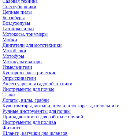
Садовая техника
Снегоуборщики
Цепные пилы
Бензобуры
Воздуходувы
Газонокосилки
Мотокосы, триммеры
Мойки
Двигатели для мототехники
Мотоблоки
Мотобуры
Мотокультиваторы
Измельчители
Кусторезы электрические
Опрыскиватели
Аксессуары для садовой техники
Инструменты для почвы
Тачки
Лопаты, вилы, грабли
Культиваторы, мотыги, плуги, плоскорезы, полольники
Ручные инструменты для почвы
Принадлежности для работы с почвой
Инструменты для полива
Фитинги
Шланги, катушки для шлангов