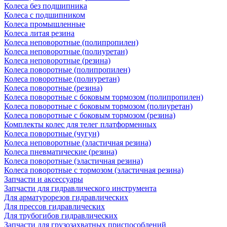
Колеса без подшипника
Колеса с подшипником
Колеса промышленные
Колеса литая резина
Колеса неповоротные (полипропилен)
Колеса неповоротные (полиуретан)
Колеса неповоротные (резина)
Колеса поворотные (полипропилен)
Колеса поворотные (полиуретан)
Колеса поворотные (резина)
Колеса поворотные c боковым тормозом (полипропилен)
Колеса поворотные c боковым тормозом (полиуретан)
Колеса поворотные c боковым тормозом (резина)
Комплекты колес для телег платформенных
Колеса поворотные (чугун)
Колеса неповоротные (эластичная резина)
Колеса пневматические (резина)
Колеса поворотные (эластичная резина)
Колеса поворотные c тормозом (эластичная резина)
Запчасти и аксессуары
Запчасти для гидравлического инструмента
Для арматурорезов гидравлических
Для прессов гидравлических
Для трубогибов гидравлических
Запчасти для грузозахватных приспособлений