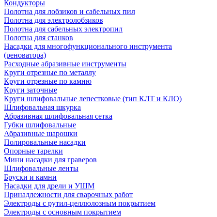
Кондукторы
Полотна для лобзиков и сабельных пил
Полотна для электролобзиков
Полотна для сабельных электропил
Полотна для станков
Насадки для многофункционального инструмента
(реноватора)
Расходные абразивные инструменты
Круги отрезные по металлу
Круги отрезные по камню
Круги заточные
Круги шлифовальные лепестковые (тип КЛТ и КЛО)
Шлифовальная шкурка
Абразивная шлифовальная сетка
Губки шлифовальные
Абразивные шарошки
Полировальные насадки
Опорные тарелки
Мини насадки для граверов
Шлифовальные ленты
Бруски и камни
Насадки для дрели и УШМ
Принадлежности для сварочных работ
Электроды с рутил-целлюлозным покрытием
Электроды с основным покрытием