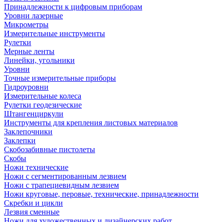
Принадлежности к цифровым приборам
Уровни лазерные
Микрометры
Измерительные инструменты
Рулетки
Мерные ленты
Линейки, угольники
Уровни
Точные измерительные приборы
Гидроуровни
Измерительные колеса
Рулетки геодезические
Штангенциркули
Инструменты для крепления листовых материалов
Заклепочники
Заклепки
Скобозабивные пистолеты
Скобы
Ножи технические
Ножи с сегментированным лезвием
Ножи с трапециевидным лезвием
Ножи круговые, перовые, технические, принадлежности
Скребки и цикли
Лезвия сменные
Ножи для художественных и дизайнерских работ