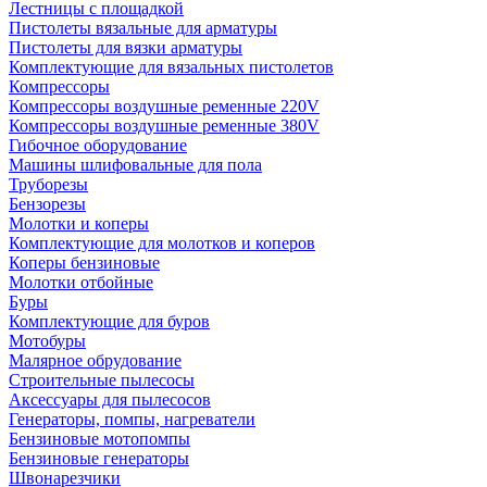
Лестницы с площадкой
Пистолеты вязальные для арматуры
Пистолеты для вязки арматуры
Комплектующие для вязальных пистолетов
Компрессоры
Компрессоры воздушные ременные 220V
Компрессоры воздушные ременные 380V
Гибочное оборудование
Машины шлифовальные для пола
Труборезы
Бензорезы
Молотки и коперы
Комплектующие для молотков и коперов
Коперы бензиновые
Молотки отбойные
Буры
Комплектующие для буров
Мотобуры
Малярное обрудование
Строительные пылесосы
Аксессуары для пылесосов
Генераторы, помпы, нагреватели
Бензиновые мотопомпы
Бензиновые генераторы
Швонарезчики