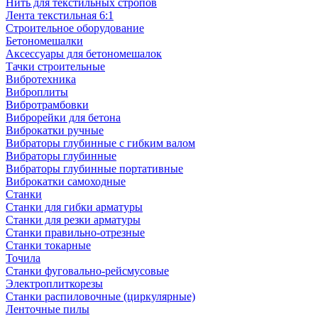
Нить для текстильных стропов
Лента текстильная 6:1
Строительное оборудование
Бетономешалки
Аксессуары для бетономешалок
Тачки строительные
Вибротехника
Виброплиты
Вибротрамбовки
Виброрейки для бетона
Виброкатки ручные
Вибраторы глубинные с гибким валом
Вибраторы глубинные
Вибраторы глубинные портативные
Виброкатки самоходные
Станки
Станки для гибки арматуры
Станки для резки арматуры
Станки правильно-отрезные
Станки токарные
Точила
Станки фуговально-рейсмусовые
Электроплиткорезы
Станки распиловочные (циркулярные)
Ленточные пилы