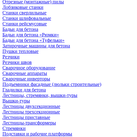
Отрезные (монтажные) пилы
Лобзиковые станки
Станки сверлильные
Станки шлифовальные
Станки рейсмусовые
Бадьи для бетона
Бадьи для бетона «Рюмки»
Бадьи для бетона «Туфельки»
Затирочные машины для бетона
Пушки тепловые
Резчики
Резчики швов
Сварочное оборудование
Сварочные аппараты
Сварочные инверторы
Подъемники фасадные (люльки строительные)
Гладилки для бетона
Лестницы, стремянки, вышки-туры
Вышки-туры
Лестницы двухсекционные
Лестницы трехсекционные
Лестницы приставные
Лестницы-трансформеры
Стремянки
Подставки и рабочие платформы