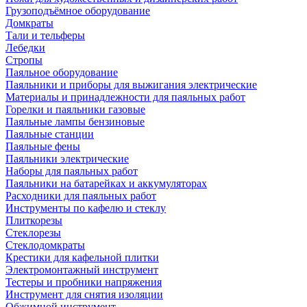
Грузоподъёмное оборудование
Домкраты
Тали и тельферы
Лебедки
Стропы
Паяльное оборудование
Паяльники и приборы для выжигания электрические
Материалы и принадлежности для паяльных работ
Горелки и паяльники газовые
Паяльные лампы бензиновые
Паяльные станции
Паяльные фены
Паяльники электрические
Наборы для паяльных работ
Паяльники на батарейках и аккумуляторах
Расходники для паяльных работ
Инструменты по кафелю и стеклу
Плиткорезы
Стеклорезы
Стеклодомкраты
Крестики для кафельной плитки
Электромонтажный инструмент
Тестеры и пробники напряжения
Инструмент для снятия изоляции
Обжимной инструмент