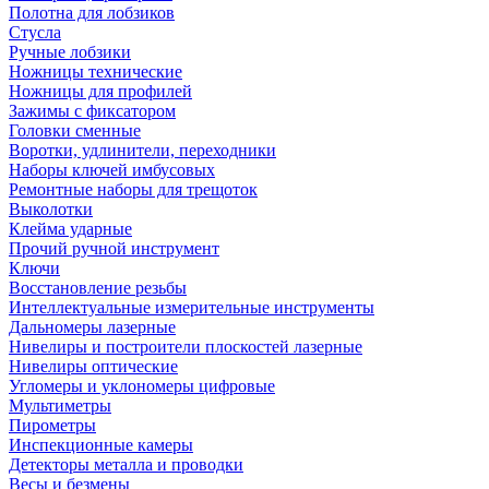
Полотна для лобзиков
Стусла
Ручные лобзики
Ножницы технические
Ножницы для профилей
Зажимы с фиксатором
Головки сменные
Воротки, удлинители, переходники
Наборы ключей имбусовых
Ремонтные наборы для трещоток
Выколотки
Клейма ударные
Прочий ручной инструмент
Ключи
Восстановление резьбы
Интеллектуальные измерительные инструменты
Дальномеры лазерные
Нивелиры и построители плоскостей лазерные
Нивелиры оптические
Угломеры и уклономеры цифровые
Мультиметры
Пирометры
Инспекционные камеры
Детекторы металла и проводки
Весы и безмены