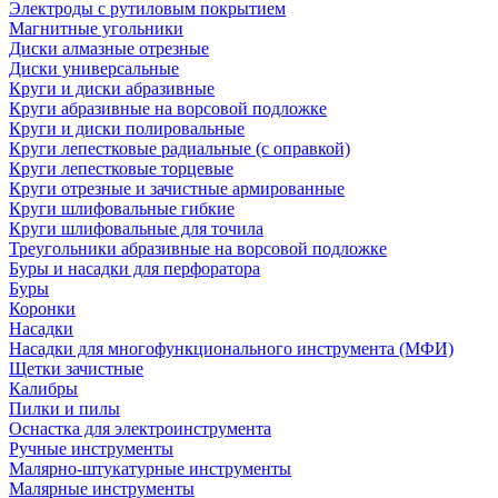
Электроды с рутиловым покрытием
Магнитные угольники
Диски алмазные отрезные
Диски универсальные
Круги и диски абразивные
Круги абразивные на ворсовой подложке
Круги и диски полировальные
Круги лепестковые радиальные (с оправкой)
Круги лепестковые торцевые
Круги отрезные и зачистные армированные
Круги шлифовальные гибкие
Круги шлифовальные для точила
Треугольники абразивные на ворсовой подложке
Буры и насадки для перфоратора
Буры
Коронки
Насадки
Насадки для многофункционального инструмента (МФИ)
Щетки зачистные
Калибры
Пилки и пилы
Оснастка для электроинструмента
Ручные инструменты
Малярно-штукатурные инструменты
Малярные инструменты