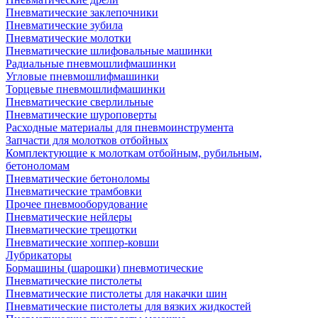
Пневматические заклепочники
Пневматические зубила
Пневматические молотки
Пневматические шлифовальные машинки
Радиальные пневмошлифмашинки
Угловые пневмошлифмашинки
Торцевые пневмошлифмашинки
Пневматические сверлильные
Пневматические шуроповерты
Расходные материалы для пневмоинструмента
Запчасти для молотков отбойных
Комплектующие к молоткам отбойным, рубильным,
бетоноломам
Пневматические бетоноломы
Пневматические трамбовки
Прочее пневмооборудование
Пневматические нейлеры
Пневматические трещотки
Пневматические хоппер-ковши
Лубрикаторы
Бормашины (шарошки) пневмотические
Пневматические пистолеты
Пневматические пистолеты для накачки шин
Пневматические пистолеты для вязких жидкостей