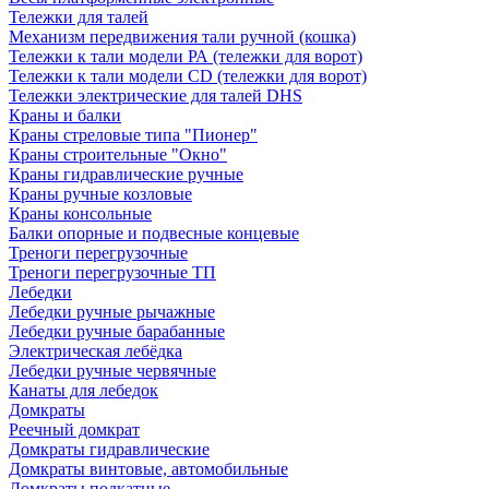
Тележки для талей
Механизм передвижения тали ручной (кошка)
Тележки к тали модели РА (тележки для ворот)
Тележки к тали модели CD (тележки для ворот)
Тележки электрические для талей DHS
Краны и балки
Краны стреловые типа "Пионер"
Краны строительные "Окно"
Краны гидравлические ручные
Краны ручные козловые
Краны консольные
Балки опорные и подвесные концевые
Треноги перегрузочные
Треноги перегрузочные ТП
Лебедки
Лебедки ручные рычажные
Лебедки ручные барабанные
Электрическая лебёдка
Лебедки ручные червячные
Канаты для лебедок
Домкраты
Реечный домкрат
Домкраты гидравлические
Домкраты винтовые, автомобильные
Домкраты подкатные