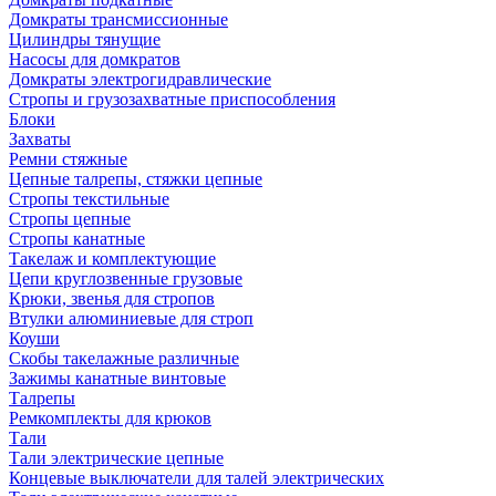
Домкраты трансмиссионные
Цилиндры тянущие
Насосы для домкратов
Домкраты электрогидравлические
Стропы и грузозахватные приспособления
Блоки
Захваты
Ремни стяжные
Цепные талрепы, стяжки цепные
Стропы текстильные
Стропы цепные
Стропы канатные
Такелаж и комплектующие
Цепи круглозвенные грузовые
Крюки, звенья для стропов
Втулки алюминиевые для строп
Коуши
Скобы такелажные различные
Зажимы канатные винтовые
Талрепы
Ремкомплекты для крюков
Тали
Тали электрические цепные
Концевые выключатели для талей электрических