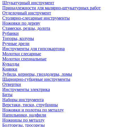
Штукатурный инструмент
Принадлежности для малярно-штукатурных работ
Отделочный инструмент
Столярно-слесарные инструменты
Ножовки по дереву
Стамески, резцы, долота
Рубанки
Топоры, колуны
Ручные дрели
Инструменты для гипсокартона
Молотки слесарные
Молотки специальные
Кувалды
Киянки
Зубила, кернеры, гвоздодеры, ломы
Шарнирно-губцевые инструменты
Отвертки
Инструменты электрика
Биты
Наборы инструмента
Верстаки, тиски, струбцины
Ножовки и полотна по металлу
Напильники, надфили
Ножницы по металлу
Болторезы, тросорезы