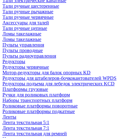
Тали электрические канатные
Тали ручные шестеренные
Тали ручные рычажные
Тали ручные червячные
Аксессуары для талей
Тали ручные цепные
Ломы такелажные
Ломы такелажные
Пульты управления
Пульты проводные
Пульты радиоуправления
Редукторы
Редукторы червячные
Мотор-редукторы для балок опорных KD
Редукторы для штабелеров-бочкокантователей WPDS
Редукторы подъема для лебедок электрических KCD
Платформы грузовые
Ручки для роликовых платформ
Наборы транспортных платформ
Роликовые платформы поворотные
Роликовые платформы подкатные
Ленты
Лента текстильная 5:1
Лента текстильная 7:1
Лента текстильная для ремней