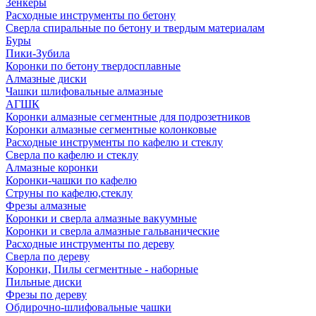
Зенкеры
Расходные инструменты по бетону
Сверла спиральные по бетону и твердым материалам
Буры
Пики-Зубила
Коронки по бетону твердосплавные
Алмазные диски
Чашки шлифовальные алмазные
АГШК
Коронки алмазные сегментные для подрозетников
Коронки алмазные сегментные колонковые
Расходные инструменты по кафелю и стеклу
Сверла по кафелю и стеклу
Алмазные коронки
Коронки-чашки по кафелю
Струны по кафелю,стеклу
Фрезы алмазные
Коронки и сверла алмазные вакуумные
Коронки и сверла алмазные гальванические
Расходные инструменты по дереву
Сверла по дереву
Коронки, Пилы сегментные - наборные
Пильные диски
Фрезы по дереву
Обдирочно-шлифовальные чашки