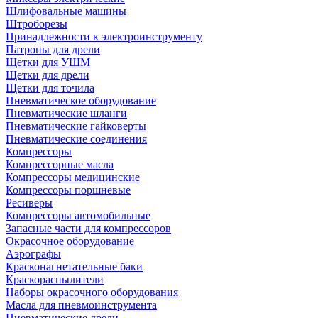
Шлифовальные машины
Штроборезы
Принадлежности к электроинструменту
Патроны для дрели
Щетки для УШМ
Щетки для дрели
Щетки для точила
Пневматическое оборудование
Пневматические шланги
Пневматические гайковерты
Пневматические соединения
Компрессоры
Компрессорные масла
Компрессоры медицинские
Компрессоры поршневые
Ресиверы
Компрессоры автомобильные
Запасные части для компрессоров
Окрасочное оборудование
Аэрографы
Красконагнетательные баки
Краскораспылители
Наборы окрасочного оборудования
Масла для пневмоинструмента
Пневматические дрели