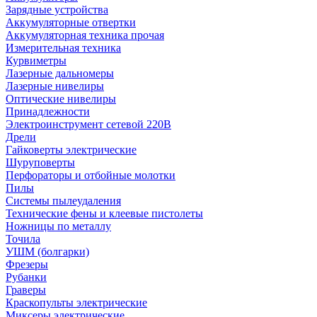
Зарядные устройства
Аккумуляторные отвертки
Аккумуляторная техника прочая
Измерительная техника
Курвиметры
Лазерные дальномеры
Лазерные нивелиры
Оптические нивелиры
Принадлежности
Электроинструмент сетевой 220В
Дрели
Гайковерты электрические
Шуруповерты
Перфораторы и отбойные молотки
Пилы
Системы пылеудаления
Технические фены и клеевые пистолеты
Ножницы по металлу
Точила
УШМ (болгарки)
Фрезеры
Рубанки
Граверы
Краскопульты электрические
Миксеры электрические