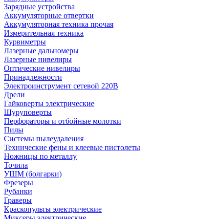
Зарядные устройства
Аккумуляторные отвертки
Аккумуляторная техника прочая
Измерительная техника
Курвиметры
Лазерные дальномеры
Лазерные нивелиры
Оптические нивелиры
Принадлежности
Электроинструмент сетевой 220В
Дрели
Гайковерты электрические
Шуруповерты
Перфораторы и отбойные молотки
Пилы
Системы пылеудаления
Технические фены и клеевые пистолеты
Ножницы по металлу
Точила
УШМ (болгарки)
Фрезеры
Рубанки
Граверы
Краскопульты электрические
Миксеры электрические