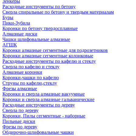
Зенкеры
Расходные инструменты по бетону
Сверла спиральные по бетону и твердым материалам
Буры
Пики-Зубила
Коронки по бетону твердосплавные
Алмазные диски
Чашки шлифовальные алмазные
АГШК
Коронки алмазные сегментные для подрозетников
Коронки алмазные сегментные колонковые
Расходные инструменты по кафелю и стеклу
Сверла по кафелю и стеклу
Алмазные коронки
Коронки-чашки по кафелю
Струны по кафелю,стеклу
Фрезы алмазные
Коронки и сверла алмазные вакуумные
Коронки и сверла алмазные гальванические
Расходные инструменты по дереву
Сверла по дереву
Коронки, Пилы сегментные - наборные
Пильные диски
Фрезы по дереву
Обдирочно-шлифовальные чашки