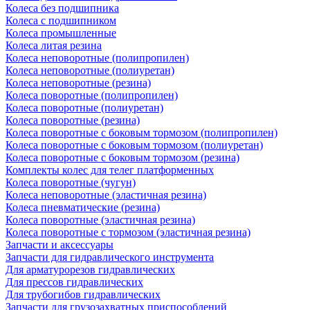
Колеса без подшипника
Колеса с подшипником
Колеса промышленные
Колеса литая резина
Колеса неповоротные (полипропилен)
Колеса неповоротные (полиуретан)
Колеса неповоротные (резина)
Колеса поворотные (полипропилен)
Колеса поворотные (полиуретан)
Колеса поворотные (резина)
Колеса поворотные c боковым тормозом (полипропилен)
Колеса поворотные c боковым тормозом (полиуретан)
Колеса поворотные c боковым тормозом (резина)
Комплекты колес для телег платформенных
Колеса поворотные (чугун)
Колеса неповоротные (эластичная резина)
Колеса пневматические (резина)
Колеса поворотные (эластичная резина)
Колеса поворотные c тормозом (эластичная резина)
Запчасти и аксессуары
Запчасти для гидравлического инструмента
Для арматурорезов гидравлических
Для прессов гидравлических
Для трубогибов гидравлических
Запчасти для грузозахватных приспособлений