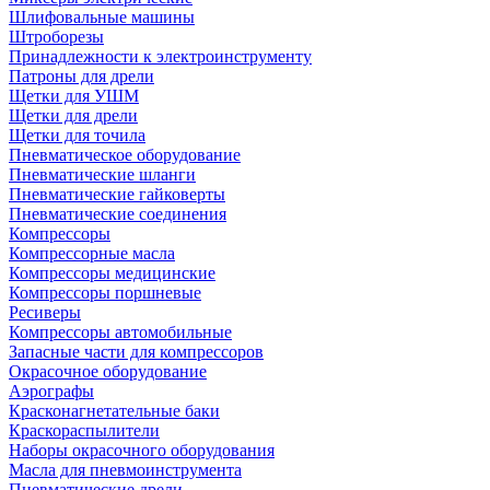
Шлифовальные машины
Штроборезы
Принадлежности к электроинструменту
Патроны для дрели
Щетки для УШМ
Щетки для дрели
Щетки для точила
Пневматическое оборудование
Пневматические шланги
Пневматические гайковерты
Пневматические соединения
Компрессоры
Компрессорные масла
Компрессоры медицинские
Компрессоры поршневые
Ресиверы
Компрессоры автомобильные
Запасные части для компрессоров
Окрасочное оборудование
Аэрографы
Красконагнетательные баки
Краскораспылители
Наборы окрасочного оборудования
Масла для пневмоинструмента
Пневматические дрели