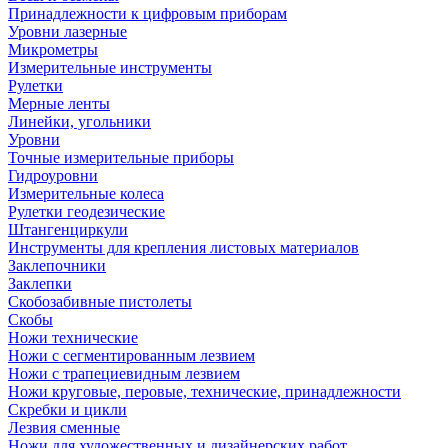
Принадлежности к цифровым приборам
Уровни лазерные
Микрометры
Измерительные инструменты
Рулетки
Мерные ленты
Линейки, угольники
Уровни
Точные измерительные приборы
Гидроуровни
Измерительные колеса
Рулетки геодезические
Штангенциркули
Инструменты для крепления листовых материалов
Заклепочники
Заклепки
Скобозабивные пистолеты
Скобы
Ножи технические
Ножи с сегментированным лезвием
Ножи с трапециевидным лезвием
Ножи круговые, перовые, технические, принадлежности
Скребки и цикли
Лезвия сменные
Ножи для художественных и дизайнерских работ