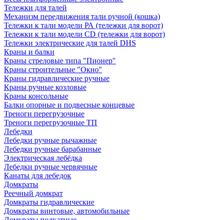
Тележки для талей
Механизм передвижения тали ручной (кошка)
Тележки к тали модели РА (тележки для ворот)
Тележки к тали модели CD (тележки для ворот)
Тележки электрические для талей DHS
Краны и балки
Краны стреловые типа "Пионер"
Краны строительные "Окно"
Краны гидравлические ручные
Краны ручные козловые
Краны консольные
Балки опорные и подвесные концевые
Треноги перегрузочные
Треноги перегрузочные ТП
Лебедки
Лебедки ручные рычажные
Лебедки ручные барабанные
Электрическая лебёдка
Лебедки ручные червячные
Канаты для лебедок
Домкраты
Реечный домкрат
Домкраты гидравлические
Домкраты винтовые, автомобильные
Домкраты подкатные