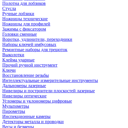
Полотна для лобзиков
Стусла
Ручные лобзики
Ножницы технические
Ножницы для профилей
Зажимы с фиксатором
Головки сменные
Воротки, удлинители, переходники
Наборы ключей имбусовых
Ремонтные наборы для трещоток
Выколотки
Клейма ударные
Прочий ручной инструмент
Ключи
Восстановление резьбы
Интеллектуальные измерительные инструменты
Дальномеры лазерные
Нивелиры и построители плоскостей лазерные
Нивелиры оптические
Угломеры и уклономеры цифровые
Мультиметры
Пирометры
Инспекционные камеры
Детекторы металла и проводки
Весы и безмены