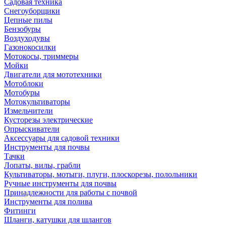
Садовая техника
Снегоуборщики
Цепные пилы
Бензобуры
Воздуходувы
Газонокосилки
Мотокосы, триммеры
Мойки
Двигатели для мототехники
Мотоблоки
Мотобуры
Мотокультиваторы
Измельчители
Кусторезы электрические
Опрыскиватели
Аксессуары для садовой техники
Инструменты для почвы
Тачки
Лопаты, вилы, грабли
Культиваторы, мотыги, плуги, плоскорезы, полольники
Ручные инструменты для почвы
Принадлежности для работы с почвой
Инструменты для полива
Фитинги
Шланги, катушки для шлангов