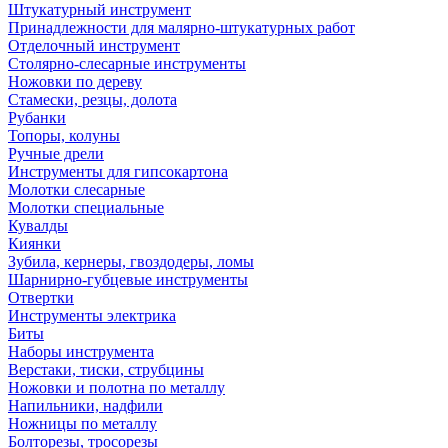
Штукатурный инструмент
Принадлежности для малярно-штукатурных работ
Отделочный инструмент
Столярно-слесарные инструменты
Ножовки по дереву
Стамески, резцы, долота
Рубанки
Топоры, колуны
Ручные дрели
Инструменты для гипсокартона
Молотки слесарные
Молотки специальные
Кувалды
Киянки
Зубила, кернеры, гвоздодеры, ломы
Шарнирно-губцевые инструменты
Отвертки
Инструменты электрика
Биты
Наборы инструмента
Верстаки, тиски, струбцины
Ножовки и полотна по металлу
Напильники, надфили
Ножницы по металлу
Болторезы, тросорезы