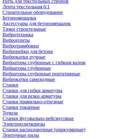
Нить для текстильных стропов
Лента текстильная 6:1
Строительное оборудование
Бетономешалки
Аксессуары для бетономешалок
Тачки строительные
Вибротехника
Виброплиты
Вибротрамбовки
Виброрейки для бетона
Виброкатки ручные
Вибраторы глубинные с гибким валом
Вибраторы глубинные
Вибраторы глубинные портативные
Виброкатки самоходные
Станки
Станки для гибки арматуры
Станки для резки арматуры
Станки правильно-отрезные
Станки токарные
Точила
Станки фуговально-рейсмусовые
Электроплиткорезы
Станки распиловочные (циркулярные)
Ленточные пилы