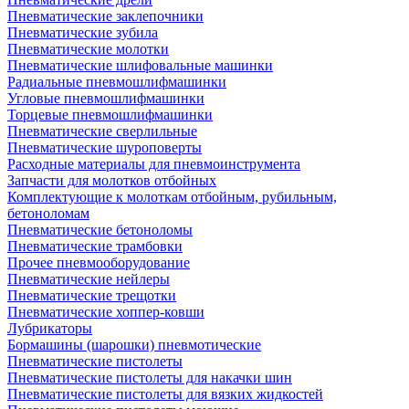
Пневматические заклепочники
Пневматические зубила
Пневматические молотки
Пневматические шлифовальные машинки
Радиальные пневмошлифмашинки
Угловые пневмошлифмашинки
Торцевые пневмошлифмашинки
Пневматические сверлильные
Пневматические шуроповерты
Расходные материалы для пневмоинструмента
Запчасти для молотков отбойных
Комплектующие к молоткам отбойным, рубильным,
бетоноломам
Пневматические бетоноломы
Пневматические трамбовки
Прочее пневмооборудование
Пневматические нейлеры
Пневматические трещотки
Пневматические хоппер-ковши
Лубрикаторы
Бормашины (шарошки) пневмотические
Пневматические пистолеты
Пневматические пистолеты для накачки шин
Пневматические пистолеты для вязких жидкостей