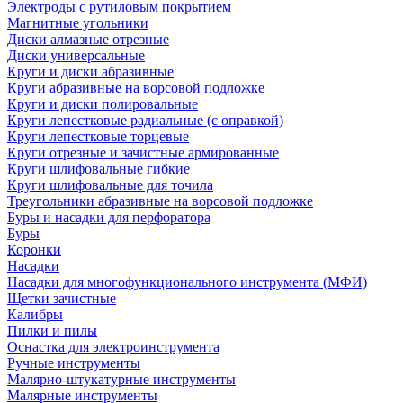
Электроды с рутиловым покрытием
Магнитные угольники
Диски алмазные отрезные
Диски универсальные
Круги и диски абразивные
Круги абразивные на ворсовой подложке
Круги и диски полировальные
Круги лепестковые радиальные (с оправкой)
Круги лепестковые торцевые
Круги отрезные и зачистные армированные
Круги шлифовальные гибкие
Круги шлифовальные для точила
Треугольники абразивные на ворсовой подложке
Буры и насадки для перфоратора
Буры
Коронки
Насадки
Насадки для многофункционального инструмента (МФИ)
Щетки зачистные
Калибры
Пилки и пилы
Оснастка для электроинструмента
Ручные инструменты
Малярно-штукатурные инструменты
Малярные инструменты