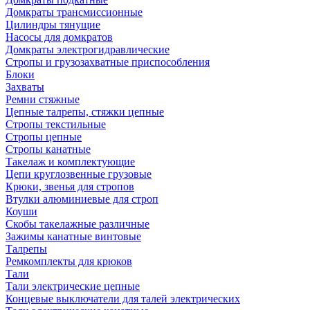
Домкраты трансмиссионные
Цилиндры тянущие
Насосы для домкратов
Домкраты электрогидравлические
Стропы и грузозахватные приспособления
Блоки
Захваты
Ремни стяжные
Цепные талрепы, стяжки цепные
Стропы текстильные
Стропы цепные
Стропы канатные
Такелаж и комплектующие
Цепи круглозвенные грузовые
Крюки, звенья для стропов
Втулки алюминиевые для строп
Коуши
Скобы такелажные различные
Зажимы канатные винтовые
Талрепы
Ремкомплекты для крюков
Тали
Тали электрические цепные
Концевые выключатели для талей электрических