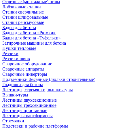
Отрезные (монтажные) пилы
Лобзиковые станки
Станки сверлильные
Станки шлифовальные
Станки рейсмусовые
Бадьи для бетона
Бадьи для бетона «Рюмки»
Бадьи для бетона «Туфельки»
Затирочные машины для бетона
Пушки тепловые
Резчики
Резчики швов
Сварочное оборудование
Сварочные аппараты
Сварочные инверторы
Подъемники фасадные (люльки строительные)
Гладилки для бетона
Лестницы, стремянки, вышки-туры
Вышки-туры
Лестницы двухсекционные
Лестницы трехсекционные
Лестницы приставные
Лестницы-трансформеры
Стремянки
Подставки и рабочие платформы