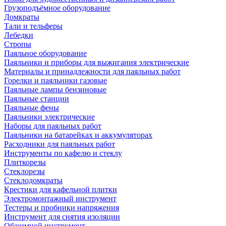
Грузоподъёмное оборудование
Домкраты
Тали и тельферы
Лебедки
Стропы
Паяльное оборудование
Паяльники и приборы для выжигания электрические
Материалы и принадлежности для паяльных работ
Горелки и паяльники газовые
Паяльные лампы бензиновые
Паяльные станции
Паяльные фены
Паяльники электрические
Наборы для паяльных работ
Паяльники на батарейках и аккумуляторах
Расходники для паяльных работ
Инструменты по кафелю и стеклу
Плиткорезы
Стеклорезы
Стеклодомкраты
Крестики для кафельной плитки
Электромонтажный инструмент
Тестеры и пробники напряжения
Инструмент для снятия изоляции
Обжимной инструмент