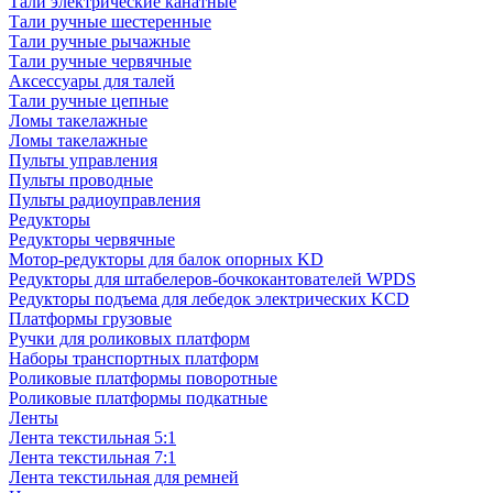
Тали электрические канатные
Тали ручные шестеренные
Тали ручные рычажные
Тали ручные червячные
Аксессуары для талей
Тали ручные цепные
Ломы такелажные
Ломы такелажные
Пульты управления
Пульты проводные
Пульты радиоуправления
Редукторы
Редукторы червячные
Мотор-редукторы для балок опорных KD
Редукторы для штабелеров-бочкокантователей WPDS
Редукторы подъема для лебедок электрических KCD
Платформы грузовые
Ручки для роликовых платформ
Наборы транспортных платформ
Роликовые платформы поворотные
Роликовые платформы подкатные
Ленты
Лента текстильная 5:1
Лента текстильная 7:1
Лента текстильная для ремней