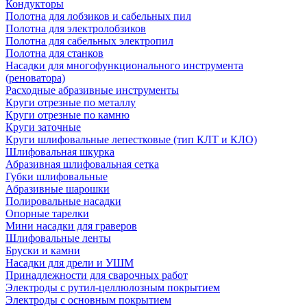
Кондукторы
Полотна для лобзиков и сабельных пил
Полотна для электролобзиков
Полотна для сабельных электропил
Полотна для станков
Насадки для многофункционального инструмента
(реноватора)
Расходные абразивные инструменты
Круги отрезные по металлу
Круги отрезные по камню
Круги заточные
Круги шлифовальные лепестковые (тип КЛТ и КЛО)
Шлифовальная шкурка
Абразивная шлифовальная сетка
Губки шлифовальные
Абразивные шарошки
Полировальные насадки
Опорные тарелки
Мини насадки для граверов
Шлифовальные ленты
Бруски и камни
Насадки для дрели и УШМ
Принадлежности для сварочных работ
Электроды с рутил-целлюлозным покрытием
Электроды с основным покрытием