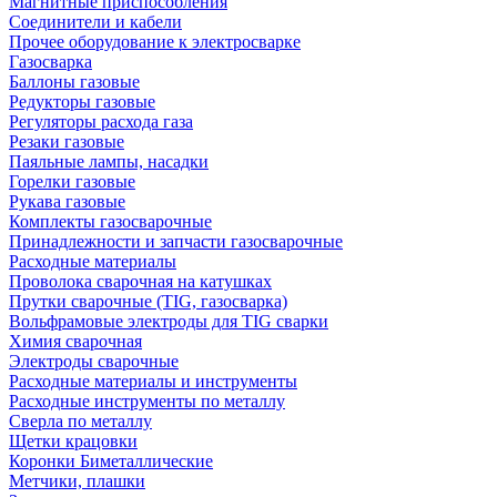
Магнитные приспособления
Соединители и кабели
Прочее оборудование к электросварке
Газосварка
Баллоны газовые
Редукторы газовые
Регуляторы расхода газа
Резаки газовые
Паяльные лампы, насадки
Горелки газовые
Рукава газовые
Комплекты газосварочные
Принадлежности и запчасти газосварочные
Расходные материалы
Проволока сварочная на катушках
Прутки сварочные (TIG, газосварка)
Вольфрамовые электроды для TIG сварки
Химия сварочная
Электроды сварочные
Расходные материалы и инструменты
Расходные инструменты по металлу
Сверла по металлу
Щетки крацовки
Коронки Биметаллические
Метчики, плашки