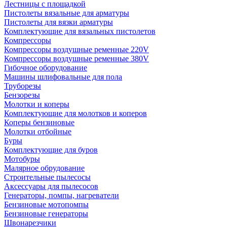
Лестницы с площадкой
Пистолеты вязальные для арматуры
Пистолеты для вязки арматуры
Комплектующие для вязальных пистолетов
Компрессоры
Компрессоры воздушные ременные 220V
Компрессоры воздушные ременные 380V
Гибочное оборудование
Машины шлифовальные для пола
Труборезы
Бензорезы
Молотки и коперы
Комплектующие для молотков и коперов
Коперы бензиновые
Молотки отбойные
Буры
Комплектующие для буров
Мотобуры
Малярное обрудование
Строительные пылесосы
Аксессуары для пылесосов
Генераторы, помпы, нагреватели
Бензиновые мотопомпы
Бензиновые генераторы
Швонарезчики