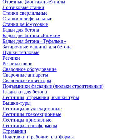
Отрезные (монтажные) пилы
Лобзиковые станки
Станки сверлильные
Станки шлифовальные
Станки рейсмусовые
Бадьи для бетона
Бадьи для бетона «Рюмки»
Бадьи для бетона «Туфельки»
Затирочные машины для бетона
Пушки тепловые
Резчики
Резчики швов
Сварочное оборудование
Сварочные аппараты
Сварочные инверторы
Подъемники фасадные (люльки строительные)
Гладилки для бетона
Лестницы, стремянки, вышки-туры
Вышки-туры
Лестницы двухсекционные
Лестницы трехсекционные
Лестницы приставные
Лестницы-трансформеры
Стремянки
Подставки и рабочие платформы