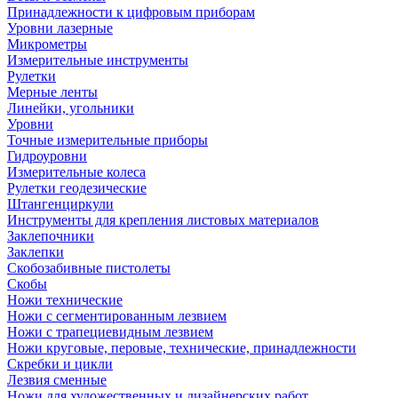
Принадлежности к цифровым приборам
Уровни лазерные
Микрометры
Измерительные инструменты
Рулетки
Мерные ленты
Линейки, угольники
Уровни
Точные измерительные приборы
Гидроуровни
Измерительные колеса
Рулетки геодезические
Штангенциркули
Инструменты для крепления листовых материалов
Заклепочники
Заклепки
Скобозабивные пистолеты
Скобы
Ножи технические
Ножи с сегментированным лезвием
Ножи с трапециевидным лезвием
Ножи круговые, перовые, технические, принадлежности
Скребки и цикли
Лезвия сменные
Ножи для художественных и дизайнерских работ