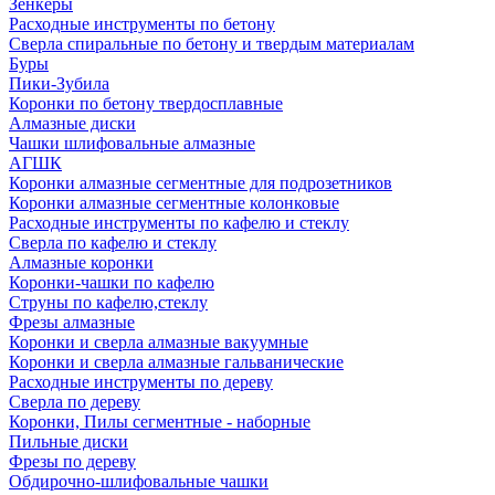
Зенкеры
Расходные инструменты по бетону
Сверла спиральные по бетону и твердым материалам
Буры
Пики-Зубила
Коронки по бетону твердосплавные
Алмазные диски
Чашки шлифовальные алмазные
АГШК
Коронки алмазные сегментные для подрозетников
Коронки алмазные сегментные колонковые
Расходные инструменты по кафелю и стеклу
Сверла по кафелю и стеклу
Алмазные коронки
Коронки-чашки по кафелю
Струны по кафелю,стеклу
Фрезы алмазные
Коронки и сверла алмазные вакуумные
Коронки и сверла алмазные гальванические
Расходные инструменты по дереву
Сверла по дереву
Коронки, Пилы сегментные - наборные
Пильные диски
Фрезы по дереву
Обдирочно-шлифовальные чашки