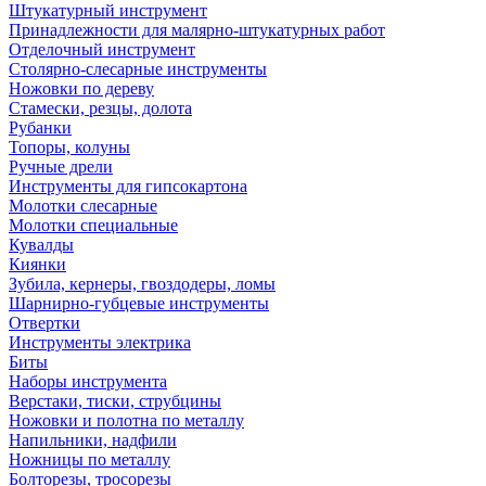
Штукатурный инструмент
Принадлежности для малярно-штукатурных работ
Отделочный инструмент
Столярно-слесарные инструменты
Ножовки по дереву
Стамески, резцы, долота
Рубанки
Топоры, колуны
Ручные дрели
Инструменты для гипсокартона
Молотки слесарные
Молотки специальные
Кувалды
Киянки
Зубила, кернеры, гвоздодеры, ломы
Шарнирно-губцевые инструменты
Отвертки
Инструменты электрика
Биты
Наборы инструмента
Верстаки, тиски, струбцины
Ножовки и полотна по металлу
Напильники, надфили
Ножницы по металлу
Болторезы, тросорезы