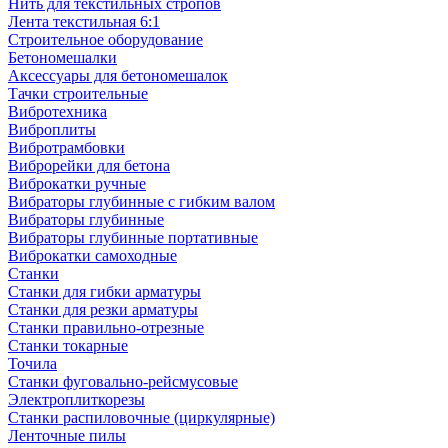
Нить для текстильных стропов
Лента текстильная 6:1
Строительное оборудование
Бетономешалки
Аксессуары для бетономешалок
Тачки строительные
Вибротехника
Виброплиты
Вибротрамбовки
Виброрейки для бетона
Виброкатки ручные
Вибраторы глубинные с гибким валом
Вибраторы глубинные
Вибраторы глубинные портативные
Виброкатки самоходные
Станки
Станки для гибки арматуры
Станки для резки арматуры
Станки правильно-отрезные
Станки токарные
Точила
Станки фуговально-рейсмусовые
Электроплиткорезы
Станки распиловочные (циркулярные)
Ленточные пилы