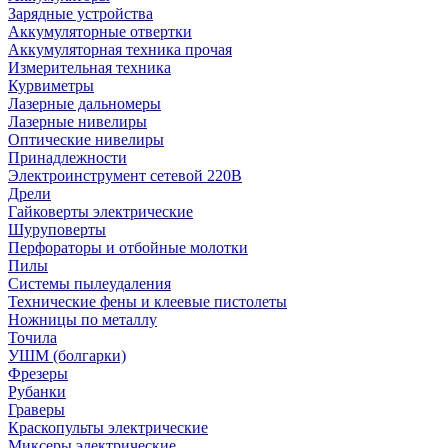
Зарядные устройства
Аккумуляторные отвертки
Аккумуляторная техника прочая
Измерительная техника
Курвиметры
Лазерные дальномеры
Лазерные нивелиры
Оптические нивелиры
Принадлежности
Электроинструмент сетевой 220В
Дрели
Гайковерты электрические
Шуруповерты
Перфораторы и отбойные молотки
Пилы
Системы пылеудаления
Технические фены и клеевые пистолеты
Ножницы по металлу
Точила
УШМ (болгарки)
Фрезеры
Рубанки
Граверы
Краскопульты электрические
Миксеры электрические