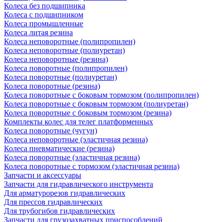
Колеса без подшипника
Колеса с подшипником
Колеса промышленные
Колеса литая резина
Колеса неповоротные (полипропилен)
Колеса неповоротные (полиуретан)
Колеса неповоротные (резина)
Колеса поворотные (полипропилен)
Колеса поворотные (полиуретан)
Колеса поворотные (резина)
Колеса поворотные c боковым тормозом (полипропилен)
Колеса поворотные c боковым тормозом (полиуретан)
Колеса поворотные c боковым тормозом (резина)
Комплекты колес для телег платформенных
Колеса поворотные (чугун)
Колеса неповоротные (эластичная резина)
Колеса пневматические (резина)
Колеса поворотные (эластичная резина)
Колеса поворотные c тормозом (эластичная резина)
Запчасти и аксессуары
Запчасти для гидравлического инструмента
Для арматурорезов гидравлических
Для прессов гидравлических
Для трубогибов гидравлических
Запчасти для грузозахватных приспособлений