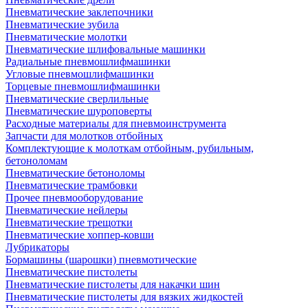
Пневматические заклепочники
Пневматические зубила
Пневматические молотки
Пневматические шлифовальные машинки
Радиальные пневмошлифмашинки
Угловые пневмошлифмашинки
Торцевые пневмошлифмашинки
Пневматические сверлильные
Пневматические шуроповерты
Расходные материалы для пневмоинструмента
Запчасти для молотков отбойных
Комплектующие к молоткам отбойным, рубильным,
бетоноломам
Пневматические бетоноломы
Пневматические трамбовки
Прочее пневмооборудование
Пневматические нейлеры
Пневматические трещотки
Пневматические хоппер-ковши
Лубрикаторы
Бормашины (шарошки) пневмотические
Пневматические пистолеты
Пневматические пистолеты для накачки шин
Пневматические пистолеты для вязких жидкостей