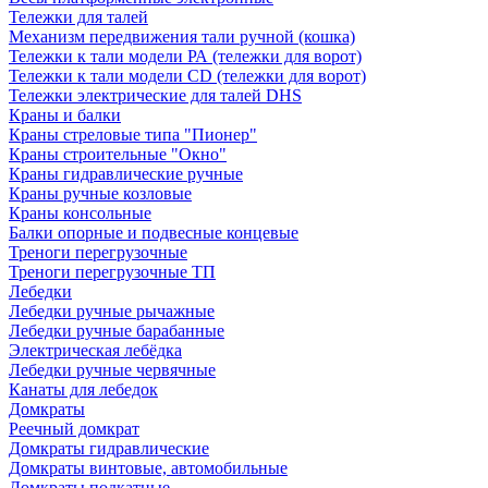
Тележки для талей
Механизм передвижения тали ручной (кошка)
Тележки к тали модели РА (тележки для ворот)
Тележки к тали модели CD (тележки для ворот)
Тележки электрические для талей DHS
Краны и балки
Краны стреловые типа "Пионер"
Краны строительные "Окно"
Краны гидравлические ручные
Краны ручные козловые
Краны консольные
Балки опорные и подвесные концевые
Треноги перегрузочные
Треноги перегрузочные ТП
Лебедки
Лебедки ручные рычажные
Лебедки ручные барабанные
Электрическая лебёдка
Лебедки ручные червячные
Канаты для лебедок
Домкраты
Реечный домкрат
Домкраты гидравлические
Домкраты винтовые, автомобильные
Домкраты подкатные