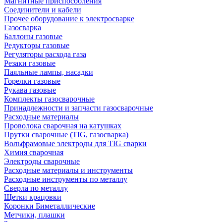
Магнитные приспособления
Соединители и кабели
Прочее оборудование к электросварке
Газосварка
Баллоны газовые
Редукторы газовые
Регуляторы расхода газа
Резаки газовые
Паяльные лампы, насадки
Горелки газовые
Рукава газовые
Комплекты газосварочные
Принадлежности и запчасти газосварочные
Расходные материалы
Проволока сварочная на катушках
Прутки сварочные (TIG, газосварка)
Вольфрамовые электроды для TIG сварки
Химия сварочная
Электроды сварочные
Расходные материалы и инструменты
Расходные инструменты по металлу
Сверла по металлу
Щетки крацовки
Коронки Биметаллические
Метчики, плашки