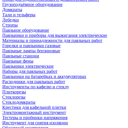
Грузоподъёмное оборудование
Домкраты
Тали и тельферы
Лебедки
Стропы
Паяльное оборудование
Паяльники и приборы для выжигания электрические
Материалы и принадлежности для паяльных работ
Горелки и паяльники газовые
Паяльные лампы бензиновые
Паяльные станции
Паяльные фены
Паяльники электрические
Наборы для паяльных работ
Паяльники на батарейках и аккумуляторах
Расходники для паяльных работ
Инструменты по кафелю и стеклу
Плиткорезы
Стеклорезы
Стеклодомкраты
Крестики для кафельной плитки
Электромонтажный инструмент
Тестеры и пробники напряжения
Инструмент для снятия изоляции
Обжимной инструмент