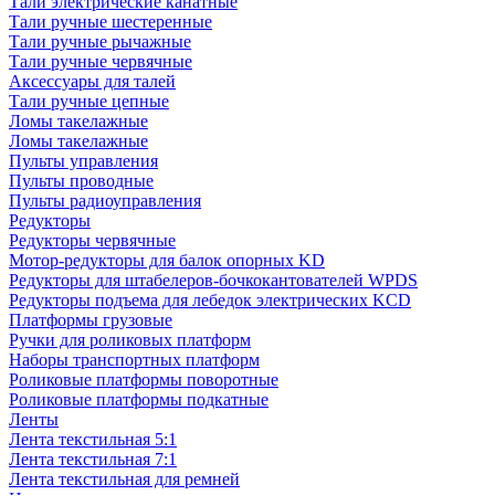
Тали электрические канатные
Тали ручные шестеренные
Тали ручные рычажные
Тали ручные червячные
Аксессуары для талей
Тали ручные цепные
Ломы такелажные
Ломы такелажные
Пульты управления
Пульты проводные
Пульты радиоуправления
Редукторы
Редукторы червячные
Мотор-редукторы для балок опорных KD
Редукторы для штабелеров-бочкокантователей WPDS
Редукторы подъема для лебедок электрических KCD
Платформы грузовые
Ручки для роликовых платформ
Наборы транспортных платформ
Роликовые платформы поворотные
Роликовые платформы подкатные
Ленты
Лента текстильная 5:1
Лента текстильная 7:1
Лента текстильная для ремней