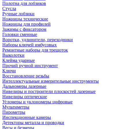
Полотна для лобзиков
Стусла
Ручные лобзики
Ножницы технические
Ножницы для профилей
Зажимы с фиксатором
Головки сменные
Воротки, удлинители, переходники
Наборы ключей имбусовых
Ремонтные наборы для трещоток
Выколотки
Клейма ударные
Прочий ручной инструмент
Ключи
Восстановление резьбы
Интеллектуальные измерительные инструменты
Дальномеры лазерные
Нивелиры и построители плоскостей лазерные
Нивелиры оптические
Угломеры и уклономеры цифровые
Мультиметры
Пирометры
Инспекционные камеры
Детекторы металла и проводки
Весы и безмены