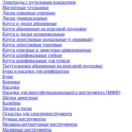
Электроды с рутиловым покрытием
Магнитные угольники
Диски алмазные отрезные
Диски универсальные
Круги и диски абразивные
Круги абразивные на ворсовой подложке
Круги и диски полировальные
Круги лепестковые радиальные (с оправкой)
Круги лепестковые торцевые
Круги отрезные и зачистные армированные
Круги шлифовальные гибкие
Круги шлифовальные для точила
Треугольники абразивные на ворсовой подложке
Буры и насадки для перфоратора
Буры
Коронки
Насадки
Насадки для многофункционального инструмента (МФИ)
Щетки зачистные
Калибры
Пилки и пилы
Оснастка для электроинструмента
Ручные инструменты
Малярно-штукатурные инструменты
Малярные инструменты