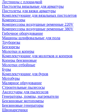
Лестницы с площадкой
Пистолеты вязальные для арматуры
Пистолеты для вязки арматуры
Комплектующие для вязальных пистолетов
Компрессоры
Компрессоры воздушные ременные 220V
Компрессоры воздушные ременные 380V
Гибочное оборудование
Машины шлифовальные для пола
Труборезы
Бензорезы
Молотки и коперы
Комплектующие для молотков и коперов
Коперы бензиновые
Молотки отбойные
Буры
Комплектующие для буров
Мотобуры
Малярное обрудование
Строительные пылесосы
Аксессуары для пылесосов
Генераторы, помпы, нагреватели
Бензиновые мотопомпы
Бензиновые генераторы
Швонарезчики