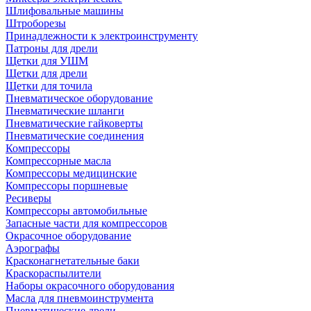
Шлифовальные машины
Штроборезы
Принадлежности к электроинструменту
Патроны для дрели
Щетки для УШМ
Щетки для дрели
Щетки для точила
Пневматическое оборудование
Пневматические шланги
Пневматические гайковерты
Пневматические соединения
Компрессоры
Компрессорные масла
Компрессоры медицинские
Компрессоры поршневые
Ресиверы
Компрессоры автомобильные
Запасные части для компрессоров
Окрасочное оборудование
Аэрографы
Красконагнетательные баки
Краскораспылители
Наборы окрасочного оборудования
Масла для пневмоинструмента
Пневматические дрели