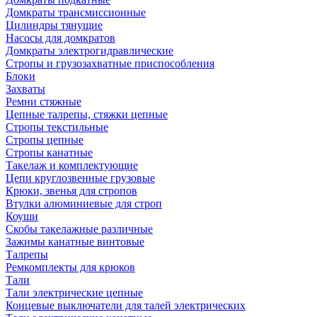
Домкраты трансмиссионные
Цилиндры тянущие
Насосы для домкратов
Домкраты электрогидравлические
Стропы и грузозахватные приспособления
Блоки
Захваты
Ремни стяжные
Цепные талрепы, стяжки цепные
Стропы текстильные
Стропы цепные
Стропы канатные
Такелаж и комплектующие
Цепи круглозвенные грузовые
Крюки, звенья для стропов
Втулки алюминиевые для строп
Коуши
Скобы такелажные различные
Зажимы канатные винтовые
Талрепы
Ремкомплекты для крюков
Тали
Тали электрические цепные
Концевые выключатели для талей электрических