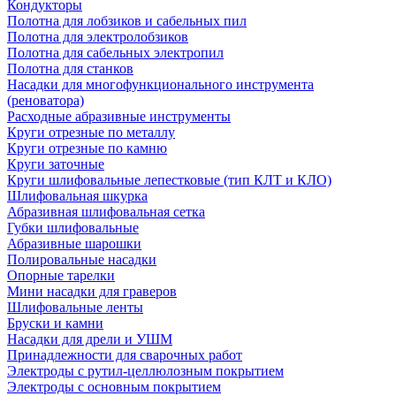
Кондукторы
Полотна для лобзиков и сабельных пил
Полотна для электролобзиков
Полотна для сабельных электропил
Полотна для станков
Насадки для многофункционального инструмента
(реноватора)
Расходные абразивные инструменты
Круги отрезные по металлу
Круги отрезные по камню
Круги заточные
Круги шлифовальные лепестковые (тип КЛТ и КЛО)
Шлифовальная шкурка
Абразивная шлифовальная сетка
Губки шлифовальные
Абразивные шарошки
Полировальные насадки
Опорные тарелки
Мини насадки для граверов
Шлифовальные ленты
Бруски и камни
Насадки для дрели и УШМ
Принадлежности для сварочных работ
Электроды с рутил-целлюлозным покрытием
Электроды с основным покрытием