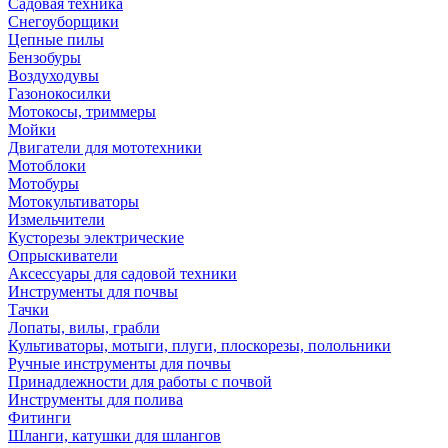
Садовая техника
Снегоуборщики
Цепные пилы
Бензобуры
Воздуходувы
Газонокосилки
Мотокосы, триммеры
Мойки
Двигатели для мототехники
Мотоблоки
Мотобуры
Мотокультиваторы
Измельчители
Кусторезы электрические
Опрыскиватели
Аксессуары для садовой техники
Инструменты для почвы
Тачки
Лопаты, вилы, грабли
Культиваторы, мотыги, плуги, плоскорезы, полольники
Ручные инструменты для почвы
Принадлежности для работы с почвой
Инструменты для полива
Фитинги
Шланги, катушки для шлангов