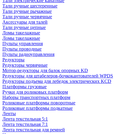
Тали электрические канатные
Тали ручные шестеренные
Тали ручные рычажные
Тали ручные червячные
Аксессуары для талей
Тали ручные цепные
Ломы такелажные
Ломы такелажные
Пульты управления
Пульты проводные
Пульты радиоуправления
Редукторы
Редукторы червячные
Мотор-редукторы для балок опорных KD
Редукторы для штабелеров-бочкокантователей WPDS
Редукторы подъема для лебедок электрических KCD
Платформы грузовые
Ручки для роликовых платформ
Наборы транспортных платформ
Роликовые платформы поворотные
Роликовые платформы подкатные
Ленты
Лента текстильная 5:1
Лента текстильная 7:1
Лента текстильная для ремней