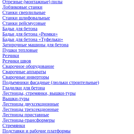
Отрезные (монтажные) пилы
Лобзиковые станки
Станки сверлильные
Станки шлифовальные
Станки рейсмусовые
Бадьи для бетона
Бадьи для бетона «Рюмки»
Бадьи для бетона «Туфельки»
Затирочные машины для бетона
Пушки тепловые
Резчики
Резчики швов
Сварочное оборудование
Сварочные аппараты
Сварочные инверторы
Подъемники фасадные (люльки строительные)
Гладилки для бетона
Лестницы, стремянки, вышки-туры
Вышки-туры
Лестницы двухсекционные
Лестницы трехсекционные
Лестницы приставные
Лестницы-трансформеры
Стремянки
Подставки и рабочие платформы