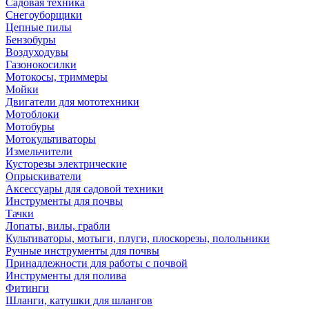
Садовая техника
Снегоуборщики
Цепные пилы
Бензобуры
Воздуходувы
Газонокосилки
Мотокосы, триммеры
Мойки
Двигатели для мототехники
Мотоблоки
Мотобуры
Мотокультиваторы
Измельчители
Кусторезы электрические
Опрыскиватели
Аксессуары для садовой техники
Инструменты для почвы
Тачки
Лопаты, вилы, грабли
Культиваторы, мотыги, плуги, плоскорезы, полольники
Ручные инструменты для почвы
Принадлежности для работы с почвой
Инструменты для полива
Фитинги
Шланги, катушки для шлангов