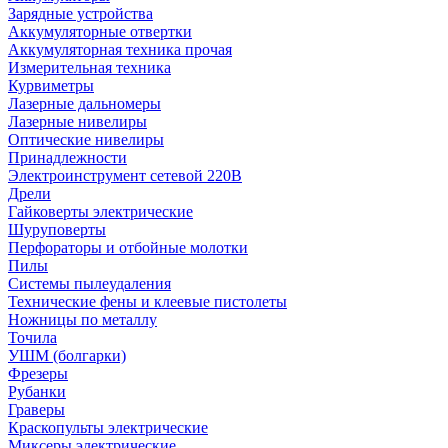
Зарядные устройства
Аккумуляторные отвертки
Аккумуляторная техника прочая
Измерительная техника
Курвиметры
Лазерные дальномеры
Лазерные нивелиры
Оптические нивелиры
Принадлежности
Электроинструмент сетевой 220В
Дрели
Гайковерты электрические
Шуруповерты
Перфораторы и отбойные молотки
Пилы
Системы пылеудаления
Технические фены и клеевые пистолеты
Ножницы по металлу
Точила
УШМ (болгарки)
Фрезеры
Рубанки
Граверы
Краскопульты электрические
Миксеры электрические