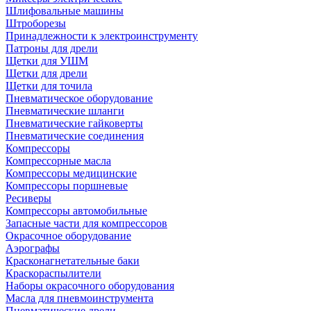
Шлифовальные машины
Штроборезы
Принадлежности к электроинструменту
Патроны для дрели
Щетки для УШМ
Щетки для дрели
Щетки для точила
Пневматическое оборудование
Пневматические шланги
Пневматические гайковерты
Пневматические соединения
Компрессоры
Компрессорные масла
Компрессоры медицинские
Компрессоры поршневые
Ресиверы
Компрессоры автомобильные
Запасные части для компрессоров
Окрасочное оборудование
Аэрографы
Красконагнетательные баки
Краскораспылители
Наборы окрасочного оборудования
Масла для пневмоинструмента
Пневматические дрели