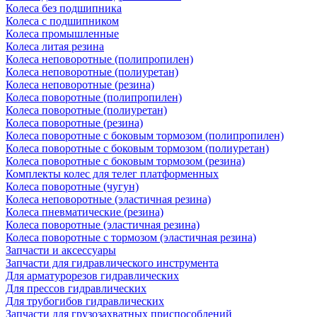
Колеса без подшипника
Колеса с подшипником
Колеса промышленные
Колеса литая резина
Колеса неповоротные (полипропилен)
Колеса неповоротные (полиуретан)
Колеса неповоротные (резина)
Колеса поворотные (полипропилен)
Колеса поворотные (полиуретан)
Колеса поворотные (резина)
Колеса поворотные c боковым тормозом (полипропилен)
Колеса поворотные c боковым тормозом (полиуретан)
Колеса поворотные c боковым тормозом (резина)
Комплекты колес для телег платформенных
Колеса поворотные (чугун)
Колеса неповоротные (эластичная резина)
Колеса пневматические (резина)
Колеса поворотные (эластичная резина)
Колеса поворотные c тормозом (эластичная резина)
Запчасти и аксессуары
Запчасти для гидравлического инструмента
Для арматурорезов гидравлических
Для прессов гидравлических
Для трубогибов гидравлических
Запчасти для грузозахватных приспособлений