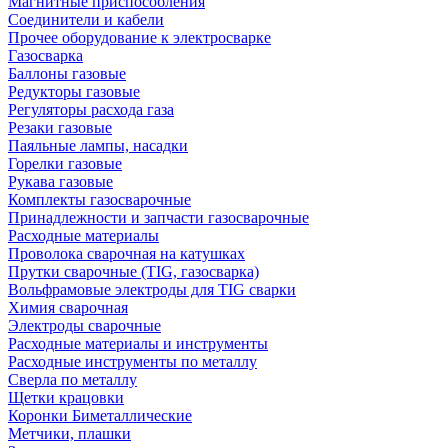
Магнитные приспособления
Соединители и кабели
Прочее оборудование к электросварке
Газосварка
Баллоны газовые
Редукторы газовые
Регуляторы расхода газа
Резаки газовые
Паяльные лампы, насадки
Горелки газовые
Рукава газовые
Комплекты газосварочные
Принадлежности и запчасти газосварочные
Расходные материалы
Проволока сварочная на катушках
Прутки сварочные (TIG, газосварка)
Вольфрамовые электроды для TIG сварки
Химия сварочная
Электроды сварочные
Расходные материалы и инструменты
Расходные инструменты по металлу
Сверла по металлу
Щетки крацовки
Коронки Биметаллические
Метчики, плашки