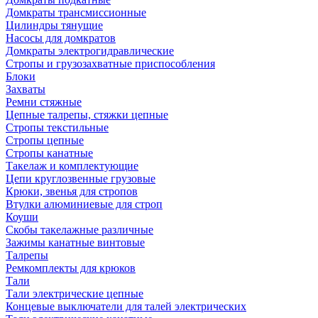
Домкраты трансмиссионные
Цилиндры тянущие
Насосы для домкратов
Домкраты электрогидравлические
Стропы и грузозахватные приспособления
Блоки
Захваты
Ремни стяжные
Цепные талрепы, стяжки цепные
Стропы текстильные
Стропы цепные
Стропы канатные
Такелаж и комплектующие
Цепи круглозвенные грузовые
Крюки, звенья для стропов
Втулки алюминиевые для строп
Коуши
Скобы такелажные различные
Зажимы канатные винтовые
Талрепы
Ремкомплекты для крюков
Тали
Тали электрические цепные
Концевые выключатели для талей электрических