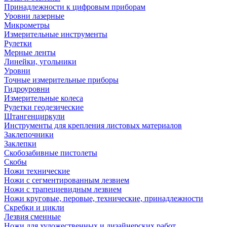
Принадлежности к цифровым приборам
Уровни лазерные
Микрометры
Измерительные инструменты
Рулетки
Мерные ленты
Линейки, угольники
Уровни
Точные измерительные приборы
Гидроуровни
Измерительные колеса
Рулетки геодезические
Штангенциркули
Инструменты для крепления листовых материалов
Заклепочники
Заклепки
Скобозабивные пистолеты
Скобы
Ножи технические
Ножи с сегментированным лезвием
Ножи с трапециевидным лезвием
Ножи круговые, перовые, технические, принадлежности
Скребки и цикли
Лезвия сменные
Ножи для художественных и дизайнерских работ