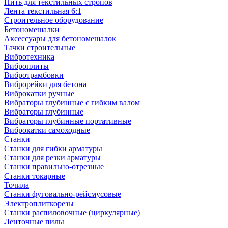
Нить для текстильных стропов
Лента текстильная 6:1
Строительное оборудование
Бетономешалки
Аксессуары для бетономешалок
Тачки строительные
Вибротехника
Виброплиты
Вибротрамбовки
Виброрейки для бетона
Виброкатки ручные
Вибраторы глубинные с гибким валом
Вибраторы глубинные
Вибраторы глубинные портативные
Виброкатки самоходные
Станки
Станки для гибки арматуры
Станки для резки арматуры
Станки правильно-отрезные
Станки токарные
Точила
Станки фуговально-рейсмусовые
Электроплиткорезы
Станки распиловочные (циркулярные)
Ленточные пилы