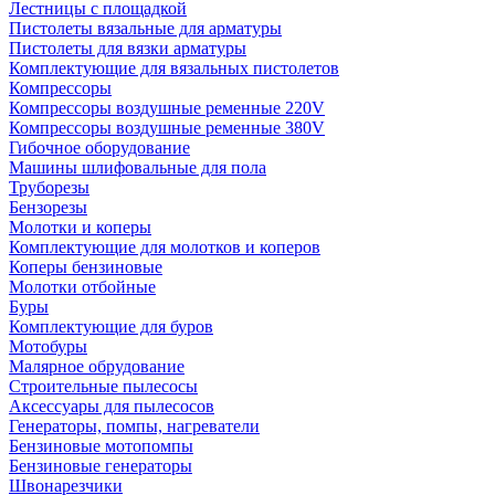
Лестницы с площадкой
Пистолеты вязальные для арматуры
Пистолеты для вязки арматуры
Комплектующие для вязальных пистолетов
Компрессоры
Компрессоры воздушные ременные 220V
Компрессоры воздушные ременные 380V
Гибочное оборудование
Машины шлифовальные для пола
Труборезы
Бензорезы
Молотки и коперы
Комплектующие для молотков и коперов
Коперы бензиновые
Молотки отбойные
Буры
Комплектующие для буров
Мотобуры
Малярное обрудование
Строительные пылесосы
Аксессуары для пылесосов
Генераторы, помпы, нагреватели
Бензиновые мотопомпы
Бензиновые генераторы
Швонарезчики