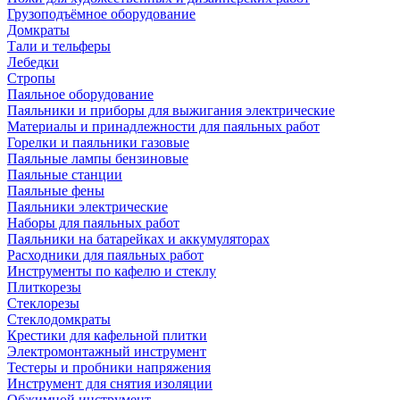
Грузоподъёмное оборудование
Домкраты
Тали и тельферы
Лебедки
Стропы
Паяльное оборудование
Паяльники и приборы для выжигания электрические
Материалы и принадлежности для паяльных работ
Горелки и паяльники газовые
Паяльные лампы бензиновые
Паяльные станции
Паяльные фены
Паяльники электрические
Наборы для паяльных работ
Паяльники на батарейках и аккумуляторах
Расходники для паяльных работ
Инструменты по кафелю и стеклу
Плиткорезы
Стеклорезы
Стеклодомкраты
Крестики для кафельной плитки
Электромонтажный инструмент
Тестеры и пробники напряжения
Инструмент для снятия изоляции
Обжимной инструмент