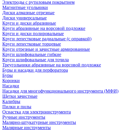
Электроды с рутиловым покрытием
Магнитные угольники
Диски алмазные отрезные
Диски универсальные
Круги и диски абразивные
Круги абразивные на ворсовой подложке
Круги и диски полировальные
Круги лепестковые радиальные (с оправкой)
Круги лепестковые торцевые
Круги отрезные и зачистные армированные
Круги шлифовальные гибкие
Круги шлифовальные для точила
Треугольники абразивные на ворсовой подложке
Буры и насадки для перфоратора
Буры
Коронки
Насадки
Насадки для многофункционального инструмента (МФИ)
Щетки зачистные
Калибры
Пилки и пилы
Оснастка для электроинструмента
Ручные инструменты
Малярно-штукатурные инструменты
Малярные инструменты