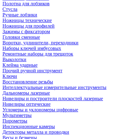
Полотна для лобзиков
Стусла
Ручные лобзики
Ножницы технические
Ножницы для профилей
Зажимы с фиксатором
Головки сменные
Воротки, удлинители, переходники
Наборы ключей имбусовых
Ремонтные наборы для трещоток
Выколотки
Клейма ударные
Прочий ручной инструмент
Ключи
Восстановление резьбы
Интеллектуальные измерительные инструменты
Дальномеры лазерные
Нивелиры и построители плоскостей лазерные
Нивелиры оптические
Угломеры и уклономеры цифровые
Мультиметры
Пирометры
Инспекционные камеры
Детекторы металла и проводки
Весы и безмены