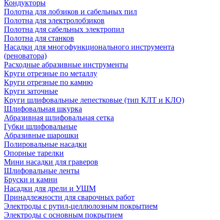
Кондукторы
Полотна для лобзиков и сабельных пил
Полотна для электролобзиков
Полотна для сабельных электропил
Полотна для станков
Насадки для многофункционального инструмента
(реноватора)
Расходные абразивные инструменты
Круги отрезные по металлу
Круги отрезные по камню
Круги заточные
Круги шлифовальные лепестковые (тип КЛТ и КЛО)
Шлифовальная шкурка
Абразивная шлифовальная сетка
Губки шлифовальные
Абразивные шарошки
Полировальные насадки
Опорные тарелки
Мини насадки для граверов
Шлифовальные ленты
Бруски и камни
Насадки для дрели и УШМ
Принадлежности для сварочных работ
Электроды с рутил-целлюлозным покрытием
Электроды с основным покрытием