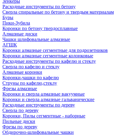
Зенкеры
Расходные инструменты по бетону
Сверла спиральные по бетону и твердым материалам
Буры
Пики-Зубила
Коронки по бетону твердосплавные
Алмазные диски
Чашки шлифовальные алмазные
АГШК
Коронки алмазные сегментные для подрозетников
Коронки алмазные сегментные колонковые
Расходные инструменты по кафелю и стеклу
Сверла по кафелю и стеклу
Алмазные коронки
Коронки-чашки по кафелю
Струны по кафелю,стеклу
Фрезы алмазные
Коронки и сверла алмазные вакуумные
Коронки и сверла алмазные гальванические
Расходные инструменты по дереву
Сверла по дереву
Коронки, Пилы сегментные - наборные
Пильные диски
Фрезы по дереву
Обдирочно-шлифовальные чашки