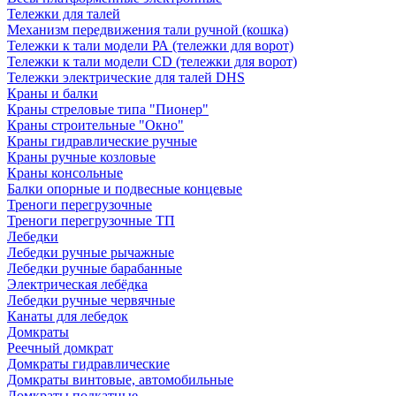
Тележки для талей
Механизм передвижения тали ручной (кошка)
Тележки к тали модели РА (тележки для ворот)
Тележки к тали модели CD (тележки для ворот)
Тележки электрические для талей DHS
Краны и балки
Краны стреловые типа "Пионер"
Краны строительные "Окно"
Краны гидравлические ручные
Краны ручные козловые
Краны консольные
Балки опорные и подвесные концевые
Треноги перегрузочные
Треноги перегрузочные ТП
Лебедки
Лебедки ручные рычажные
Лебедки ручные барабанные
Электрическая лебёдка
Лебедки ручные червячные
Канаты для лебедок
Домкраты
Реечный домкрат
Домкраты гидравлические
Домкраты винтовые, автомобильные
Домкраты подкатные