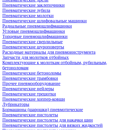
Пневматические заклепочники
Пневматические зубила
Пневматические молотки
Пневматические шлифовальные машинки
Радиальные пневмошлифмашинки
Угловые пневмошлифмашинки
Торцевые пневмошлифмашинки
Пневматические сверлильные
Пневматические шуроповерты
Расходные материалы для пневмоинструмента
Запчасти для молотков отбойных
Комплектующие к молоткам отбойным, рубильным,
бетоноломам
Пневматические бетоноломы
Пневматические трамбовки
Прочее пневмооборудование
Пневматические нейлеры
Пневматические трещотки
Пневматические хоппер-ковши
Лубрикаторы
Бормашины (шарошки) пневмотические
Пневматические пистолеты
Пневматические пистолеты для накачки шин
Пневматические пистолеты для вязких жидкостей