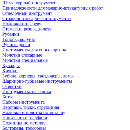
Штукатурный инструмент
Принадлежности для малярно-штукатурных работ
Отделочный инструмент
Столярно-слесарные инструменты
Ножовки по дереву
Стамески, резцы, долота
Рубанки
Топоры, колуны
Ручные дрели
Инструменты для гипсокартона
Молотки слесарные
Молотки специальные
Кувалды
Киянки
Зубила, кернеры, гвоздодеры, ломы
Шарнирно-губцевые инструменты
Отвертки
Инструменты электрика
Биты
Наборы инструмента
Верстаки, тиски, струбцины
Ножовки и полотна по металлу
Напильники, надфили
Ножницы по металлу
Болторезы, тросорезы