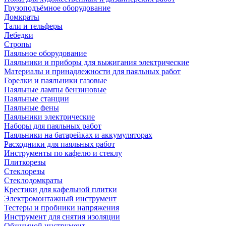
Грузоподъёмное оборудование
Домкраты
Тали и тельферы
Лебедки
Стропы
Паяльное оборудование
Паяльники и приборы для выжигания электрические
Материалы и принадлежности для паяльных работ
Горелки и паяльники газовые
Паяльные лампы бензиновые
Паяльные станции
Паяльные фены
Паяльники электрические
Наборы для паяльных работ
Паяльники на батарейках и аккумуляторах
Расходники для паяльных работ
Инструменты по кафелю и стеклу
Плиткорезы
Стеклорезы
Стеклодомкраты
Крестики для кафельной плитки
Электромонтажный инструмент
Тестеры и пробники напряжения
Инструмент для снятия изоляции
Обжимной инструмент