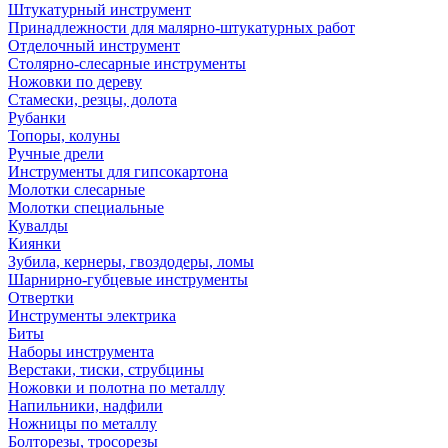
Штукатурный инструмент
Принадлежности для малярно-штукатурных работ
Отделочный инструмент
Столярно-слесарные инструменты
Ножовки по дереву
Стамески, резцы, долота
Рубанки
Топоры, колуны
Ручные дрели
Инструменты для гипсокартона
Молотки слесарные
Молотки специальные
Кувалды
Киянки
Зубила, кернеры, гвоздодеры, ломы
Шарнирно-губцевые инструменты
Отвертки
Инструменты электрика
Биты
Наборы инструмента
Верстаки, тиски, струбцины
Ножовки и полотна по металлу
Напильники, надфили
Ножницы по металлу
Болторезы, тросорезы