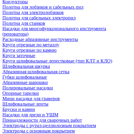
Кондукторы
Полотна для лобзиков и сабельных пил
Полотна для электролобзиков
Полотна для сабельных электропил
Полотна для станков
Насадки для многофункционального инструмента
(реноватора)
Расходные абразивные инструменты
Круги отрезные по металлу
Круги отрезные по камню
Круги заточные
Круги шлифовальные лепестковые (тип КЛТ и КЛО)
Шлифовальная шкурка
Абразивная шлифовальная сетка
Губки шлифовальные
Абразивные шарошки
Полировальные насадки
Опорные тарелки
Мини насадки для граверов
Шлифовальные ленты
Бруски и камни
Насадки для дрели и УШМ
Принадлежности для сварочных работ
Электроды с рутил-целлюлозным покрытием
Электроды с основным покрытием