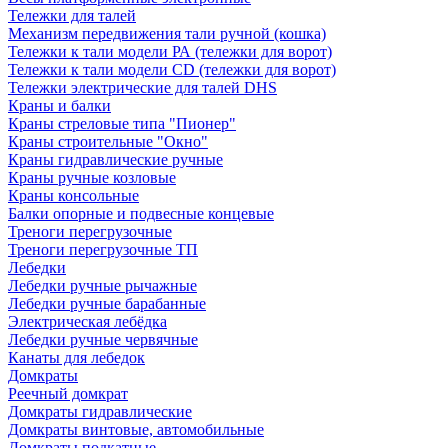
Тележки для талей
Механизм передвижения тали ручной (кошка)
Тележки к тали модели РА (тележки для ворот)
Тележки к тали модели CD (тележки для ворот)
Тележки электрические для талей DHS
Краны и балки
Краны стреловые типа "Пионер"
Краны строительные "Окно"
Краны гидравлические ручные
Краны ручные козловые
Краны консольные
Балки опорные и подвесные концевые
Треноги перегрузочные
Треноги перегрузочные ТП
Лебедки
Лебедки ручные рычажные
Лебедки ручные барабанные
Электрическая лебёдка
Лебедки ручные червячные
Канаты для лебедок
Домкраты
Реечный домкрат
Домкраты гидравлические
Домкраты винтовые, автомобильные
Домкраты подкатные