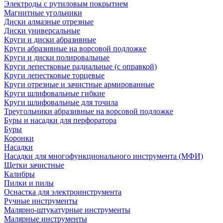
Электроды с рутиловым покрытием
Магнитные угольники
Диски алмазные отрезные
Диски универсальные
Круги и диски абразивные
Круги абразивные на ворсовой подложке
Круги и диски полировальные
Круги лепестковые радиальные (с оправкой)
Круги лепестковые торцевые
Круги отрезные и зачистные армированные
Круги шлифовальные гибкие
Круги шлифовальные для точила
Треугольники абразивные на ворсовой подложке
Буры и насадки для перфоратора
Буры
Коронки
Насадки
Насадки для многофункционального инструмента (МФИ)
Щетки зачистные
Калибры
Пилки и пилы
Оснастка для электроинструмента
Ручные инструменты
Малярно-штукатурные инструменты
Малярные инструменты