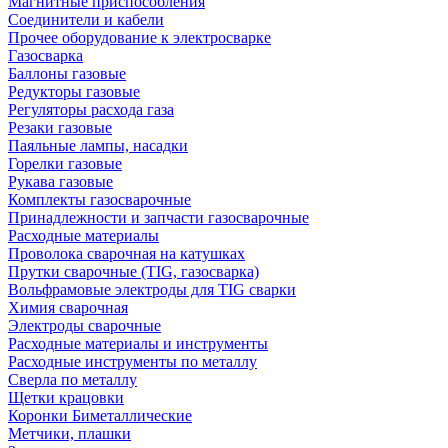
Магнитные приспособления
Соединители и кабели
Прочее оборудование к электросварке
Газосварка
Баллоны газовые
Редукторы газовые
Регуляторы расхода газа
Резаки газовые
Паяльные лампы, насадки
Горелки газовые
Рукава газовые
Комплекты газосварочные
Принадлежности и запчасти газосварочные
Расходные материалы
Проволока сварочная на катушках
Прутки сварочные (TIG, газосварка)
Вольфрамовые электроды для TIG сварки
Химия сварочная
Электроды сварочные
Расходные материалы и инструменты
Расходные инструменты по металлу
Сверла по металлу
Щетки крацовки
Коронки Биметаллические
Метчики, плашки