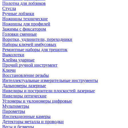
Полотна для лобзиков
Стусла
Ручные лобзики
Ножницы технические
Ножницы для профилей
Зажимы с фиксатором
Головки сменные
Воротки, удлинители, переходники
Наборы ключей имбусовых
Ремонтные наборы для трещоток
Выколотки
Клейма ударные
Прочий ручной инструмент
Ключи
Восстановление резьбы
Интеллектуальные измерительные инструменты
Дальномеры лазерные
Нивелиры и построители плоскостей лазерные
Нивелиры оптические
Угломеры и уклономеры цифровые
Мультиметры
Пирометры
Инспекционные камеры
Детекторы металла и проводки
Весы и безмены