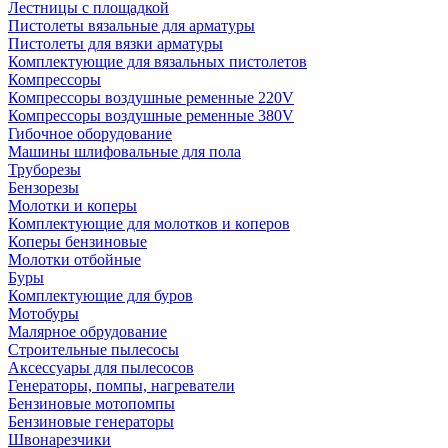
Лестницы с площадкой
Пистолеты вязальные для арматуры
Пистолеты для вязки арматуры
Комплектующие для вязальных пистолетов
Компрессоры
Компрессоры воздушные ременные 220V
Компрессоры воздушные ременные 380V
Гибочное оборудование
Машины шлифовальные для пола
Труборезы
Бензорезы
Молотки и коперы
Комплектующие для молотков и коперов
Коперы бензиновые
Молотки отбойные
Буры
Комплектующие для буров
Мотобуры
Малярное обрудование
Строительные пылесосы
Аксессуары для пылесосов
Генераторы, помпы, нагреватели
Бензиновые мотопомпы
Бензиновые генераторы
Швонарезчики