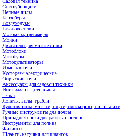
Садовая техника
Снегоуборщики
Цепные пилы
Бензобуры
Воздуходувы
Газонокосилки
Мотокосы, триммеры
Мойки
Двигатели для мототехники
Мотоблоки
Мотобуры
Мотокультиваторы
Измельчители
Кусторезы электрические
Опрыскиватели
Аксессуары для садовой техники
Инструменты для почвы
Тачки
Лопаты, вилы, грабли
Культиваторы, мотыги, плуги, плоскорезы, полольники
Ручные инструменты для почвы
Принадлежности для работы с почвой
Инструменты для полива
Фитинги
Шланги, катушки для шлангов