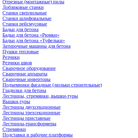
Отрезные (монтажные) пилы
Лобзиковые станки
Станки сверлильные
Станки шлифовальные
Станки рейсмусовые
Бадьи для бетона
Бадьи для бетона «Рюмки»
Бадьи для бетона «Туфельки»
Затирочные машины для бетона
Пушки тепловые
Резчики
Резчики швов
Сварочное оборудование
Сварочные аппараты
Сварочные инверторы
Подъемники фасадные (люльки строительные)
Гладилки для бетона
Лестницы, стремянки, вышки-туры
Вышки-туры
Лестницы двухсекционные
Лестницы трехсекционные
Лестницы приставные
Лестницы-трансформеры
Стремянки
Подставки и рабочие платформы