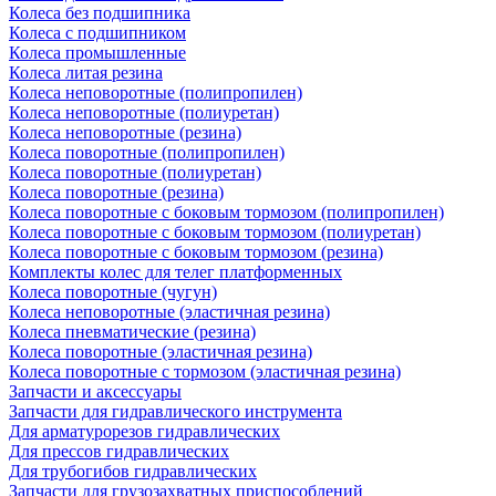
Колеса без подшипника
Колеса с подшипником
Колеса промышленные
Колеса литая резина
Колеса неповоротные (полипропилен)
Колеса неповоротные (полиуретан)
Колеса неповоротные (резина)
Колеса поворотные (полипропилен)
Колеса поворотные (полиуретан)
Колеса поворотные (резина)
Колеса поворотные c боковым тормозом (полипропилен)
Колеса поворотные c боковым тормозом (полиуретан)
Колеса поворотные c боковым тормозом (резина)
Комплекты колес для телег платформенных
Колеса поворотные (чугун)
Колеса неповоротные (эластичная резина)
Колеса пневматические (резина)
Колеса поворотные (эластичная резина)
Колеса поворотные c тормозом (эластичная резина)
Запчасти и аксессуары
Запчасти для гидравлического инструмента
Для арматурорезов гидравлических
Для прессов гидравлических
Для трубогибов гидравлических
Запчасти для грузозахватных приспособлений