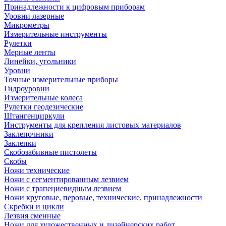
Принадлежности к цифровым приборам
Уровни лазерные
Микрометры
Измерительные инструменты
Рулетки
Мерные ленты
Линейки, угольники
Уровни
Точные измерительные приборы
Гидроуровни
Измерительные колеса
Рулетки геодезические
Штангенциркули
Инструменты для крепления листовых материалов
Заклепочники
Заклепки
Скобозабивные пистолеты
Скобы
Ножи технические
Ножи с сегментированным лезвием
Ножи с трапециевидным лезвием
Ножи круговые, перовые, технические, принадлежности
Скребки и цикли
Лезвия сменные
Ножи для художественных и дизайнерских работ