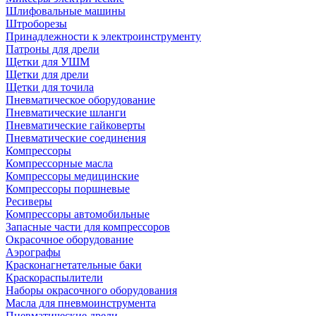
Шлифовальные машины
Штроборезы
Принадлежности к электроинструменту
Патроны для дрели
Щетки для УШМ
Щетки для дрели
Щетки для точила
Пневматическое оборудование
Пневматические шланги
Пневматические гайковерты
Пневматические соединения
Компрессоры
Компрессорные масла
Компрессоры медицинские
Компрессоры поршневые
Ресиверы
Компрессоры автомобильные
Запасные части для компрессоров
Окрасочное оборудование
Аэрографы
Красконагнетательные баки
Краскораспылители
Наборы окрасочного оборудования
Масла для пневмоинструмента
Пневматические дрели