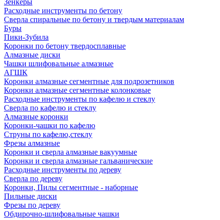
Зенкеры
Расходные инструменты по бетону
Сверла спиральные по бетону и твердым материалам
Буры
Пики-Зубила
Коронки по бетону твердосплавные
Алмазные диски
Чашки шлифовальные алмазные
АГШК
Коронки алмазные сегментные для подрозетников
Коронки алмазные сегментные колонковые
Расходные инструменты по кафелю и стеклу
Сверла по кафелю и стеклу
Алмазные коронки
Коронки-чашки по кафелю
Струны по кафелю,стеклу
Фрезы алмазные
Коронки и сверла алмазные вакуумные
Коронки и сверла алмазные гальванические
Расходные инструменты по дереву
Сверла по дереву
Коронки, Пилы сегментные - наборные
Пильные диски
Фрезы по дереву
Обдирочно-шлифовальные чашки