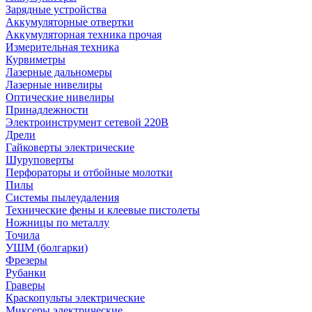
Зарядные устройства
Аккумуляторные отвертки
Аккумуляторная техника прочая
Измерительная техника
Курвиметры
Лазерные дальномеры
Лазерные нивелиры
Оптические нивелиры
Принадлежности
Электроинструмент сетевой 220В
Дрели
Гайковерты электрические
Шуруповерты
Перфораторы и отбойные молотки
Пилы
Системы пылеудаления
Технические фены и клеевые пистолеты
Ножницы по металлу
Точила
УШМ (болгарки)
Фрезеры
Рубанки
Граверы
Краскопульты электрические
Миксеры электрические