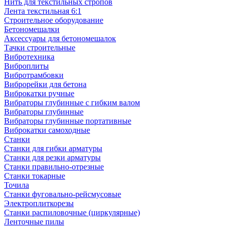
Нить для текстильных стропов
Лента текстильная 6:1
Строительное оборудование
Бетономешалки
Аксессуары для бетономешалок
Тачки строительные
Вибротехника
Виброплиты
Вибротрамбовки
Виброрейки для бетона
Виброкатки ручные
Вибраторы глубинные с гибким валом
Вибраторы глубинные
Вибраторы глубинные портативные
Виброкатки самоходные
Станки
Станки для гибки арматуры
Станки для резки арматуры
Станки правильно-отрезные
Станки токарные
Точила
Станки фуговально-рейсмусовые
Электроплиткорезы
Станки распиловочные (циркулярные)
Ленточные пилы