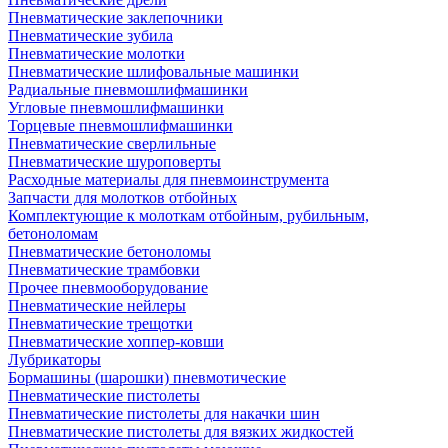
Пневматические заклепочники
Пневматические зубила
Пневматические молотки
Пневматические шлифовальные машинки
Радиальные пневмошлифмашинки
Угловые пневмошлифмашинки
Торцевые пневмошлифмашинки
Пневматические сверлильные
Пневматические шуроповерты
Расходные материалы для пневмоинструмента
Запчасти для молотков отбойных
Комплектующие к молоткам отбойным, рубильным,
бетоноломам
Пневматические бетоноломы
Пневматические трамбовки
Прочее пневмооборудование
Пневматические нейлеры
Пневматические трещотки
Пневматические хоппер-ковши
Лубрикаторы
Бормашины (шарошки) пневмотические
Пневматические пистолеты
Пневматические пистолеты для накачки шин
Пневматические пистолеты для вязких жидкостей