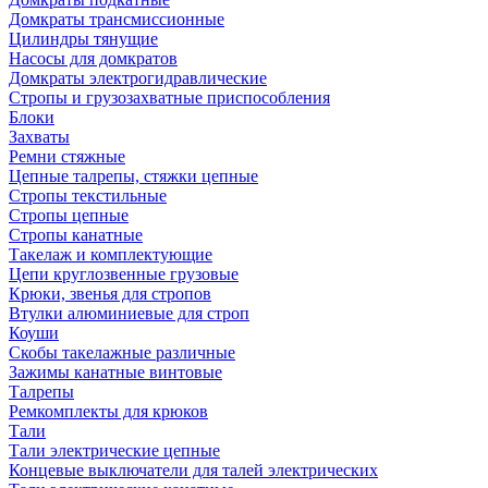
Домкраты трансмиссионные
Цилиндры тянущие
Насосы для домкратов
Домкраты электрогидравлические
Стропы и грузозахватные приспособления
Блоки
Захваты
Ремни стяжные
Цепные талрепы, стяжки цепные
Стропы текстильные
Стропы цепные
Стропы канатные
Такелаж и комплектующие
Цепи круглозвенные грузовые
Крюки, звенья для стропов
Втулки алюминиевые для строп
Коуши
Скобы такелажные различные
Зажимы канатные винтовые
Талрепы
Ремкомплекты для крюков
Тали
Тали электрические цепные
Концевые выключатели для талей электрических