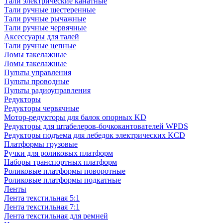
Тали электрические канатные
Тали ручные шестеренные
Тали ручные рычажные
Тали ручные червячные
Аксессуары для талей
Тали ручные цепные
Ломы такелажные
Ломы такелажные
Пульты управления
Пульты проводные
Пульты радиоуправления
Редукторы
Редукторы червячные
Мотор-редукторы для балок опорных KD
Редукторы для штабелеров-бочкокантователей WPDS
Редукторы подъема для лебедок электрических KCD
Платформы грузовые
Ручки для роликовых платформ
Наборы транспортных платформ
Роликовые платформы поворотные
Роликовые платформы подкатные
Ленты
Лента текстильная 5:1
Лента текстильная 7:1
Лента текстильная для ремней