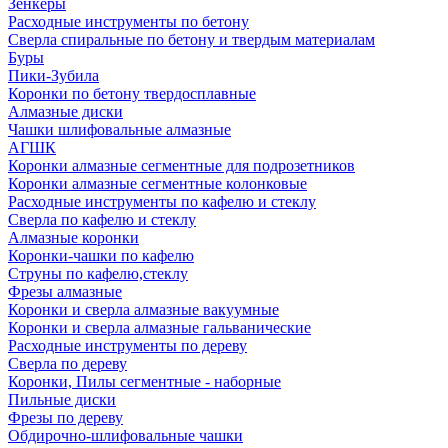
Зенкеры
Расходные инструменты по бетону
Сверла спиральные по бетону и твердым материалам
Буры
Пики-Зубила
Коронки по бетону твердосплавные
Алмазные диски
Чашки шлифовальные алмазные
АГШК
Коронки алмазные сегментные для подрозетников
Коронки алмазные сегментные колонковые
Расходные инструменты по кафелю и стеклу
Сверла по кафелю и стеклу
Алмазные коронки
Коронки-чашки по кафелю
Струны по кафелю,стеклу
Фрезы алмазные
Коронки и сверла алмазные вакуумные
Коронки и сверла алмазные гальванические
Расходные инструменты по дереву
Сверла по дереву
Коронки, Пилы сегментные - наборные
Пильные диски
Фрезы по дереву
Обдирочно-шлифовальные чашки