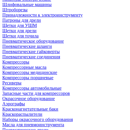
Шлифовальные машины
Штроборезы
Принадлежности к электроинструменту
Патроны для дрели
Щетки для УШМ
Щетки для дрели
Щетки для точила
Пневматическое оборудование
Пневматические шланги
Пневматические гайковерты
Пневматические соединения
Компрессоры
Компрессорные масла
Компрессоры медицинские
Компрессоры поршневые
Ресиверы
Компрессоры автомобильные
Запасные части для компрессоров
Окрасочное оборудование
Аэрографы
Красконагнетательные баки
Краскораспылители
Наборы окрасочного оборудования
Масла для пневмоинструмента
Пневматические дрели