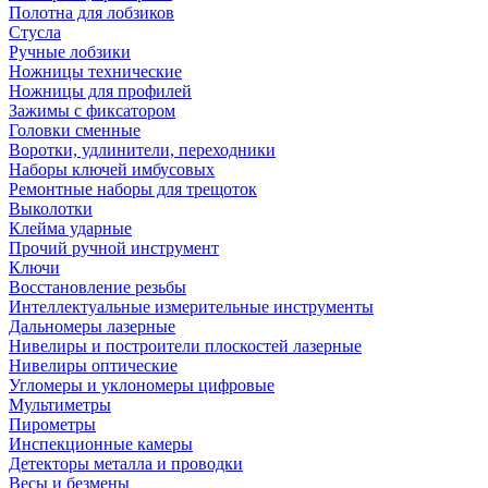
Полотна для лобзиков
Стусла
Ручные лобзики
Ножницы технические
Ножницы для профилей
Зажимы с фиксатором
Головки сменные
Воротки, удлинители, переходники
Наборы ключей имбусовых
Ремонтные наборы для трещоток
Выколотки
Клейма ударные
Прочий ручной инструмент
Ключи
Восстановление резьбы
Интеллектуальные измерительные инструменты
Дальномеры лазерные
Нивелиры и построители плоскостей лазерные
Нивелиры оптические
Угломеры и уклономеры цифровые
Мультиметры
Пирометры
Инспекционные камеры
Детекторы металла и проводки
Весы и безмены