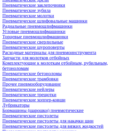
Пневматические заклепочники
Пневматические зубила
Пневматические молотки
Пневматические шлифовальные машинки
Радиальные пневмошлифмашинки
Угловые пневмошлифмашинки
Торцевые пневмошлифмашинки
Пневматические сверлильные
Пневматические шуроповерты
Расходные материалы для пневмоинструмента
Запчасти для молотков отбойных
Комплектующие к молоткам отбойным, рубильным,
бетоноломам
Пневматические бетоноломы
Пневматические трамбовки
Прочее пневмооборудование
Пневматические нейлеры
Пневматические трещотки
Пневматические хоппер-ковши
Лубрикаторы
Бормашины (шарошки) пневмотические
Пневматические пистолеты
Пневматические пистолеты для накачки шин
Пневматические пистолеты для вязких жидкостей