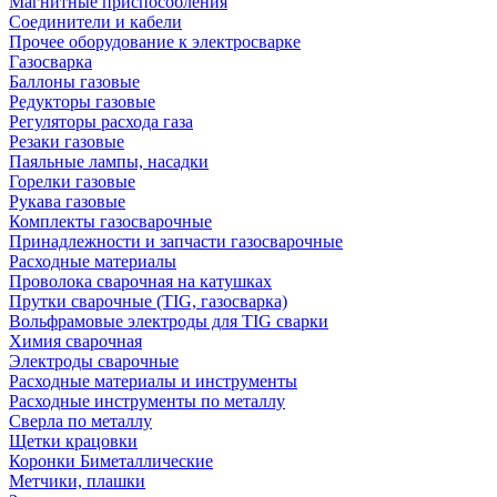
Магнитные приспособления
Соединители и кабели
Прочее оборудование к электросварке
Газосварка
Баллоны газовые
Редукторы газовые
Регуляторы расхода газа
Резаки газовые
Паяльные лампы, насадки
Горелки газовые
Рукава газовые
Комплекты газосварочные
Принадлежности и запчасти газосварочные
Расходные материалы
Проволока сварочная на катушках
Прутки сварочные (TIG, газосварка)
Вольфрамовые электроды для TIG сварки
Химия сварочная
Электроды сварочные
Расходные материалы и инструменты
Расходные инструменты по металлу
Сверла по металлу
Щетки крацовки
Коронки Биметаллические
Метчики, плашки