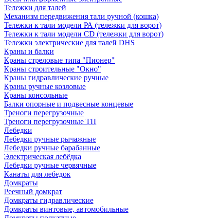
Тележки для талей
Механизм передвижения тали ручной (кошка)
Тележки к тали модели РА (тележки для ворот)
Тележки к тали модели CD (тележки для ворот)
Тележки электрические для талей DHS
Краны и балки
Краны стреловые типа "Пионер"
Краны строительные "Окно"
Краны гидравлические ручные
Краны ручные козловые
Краны консольные
Балки опорные и подвесные концевые
Треноги перегрузочные
Треноги перегрузочные ТП
Лебедки
Лебедки ручные рычажные
Лебедки ручные барабанные
Электрическая лебёдка
Лебедки ручные червячные
Канаты для лебедок
Домкраты
Реечный домкрат
Домкраты гидравлические
Домкраты винтовые, автомобильные
Домкраты подкатные