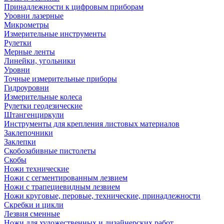
Принадлежности к цифровым приборам
Уровни лазерные
Микрометры
Измерительные инструменты
Рулетки
Мерные ленты
Линейки, угольники
Уровни
Точные измерительные приборы
Гидроуровни
Измерительные колеса
Рулетки геодезические
Штангенциркули
Инструменты для крепления листовых материалов
Заклепочники
Заклепки
Скобозабивные пистолеты
Скобы
Ножи технические
Ножи с сегментированным лезвием
Ножи с трапециевидным лезвием
Ножи круговые, перовые, технические, принадлежности
Скребки и цикли
Лезвия сменные
Ножи для художественных и дизайнерских работ