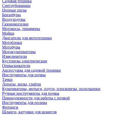
Садовая техника
Снегоуборщики
Цепные пилы
Бензобуры
Воздуходувы
Газонокосилки
Мотокосы, триммеры
Мойки
Двигатели для мототехники
Мотоблоки
Мотобуры
Мотокультиваторы
Измельчители
Кусторезы электрические
Опрыскиватели
Аксессуары для садовой техники
Инструменты для почвы
Тачки
Лопаты, вилы, грабли
Культиваторы, мотыги, плуги, плоскорезы, полольники
Ручные инструменты для почвы
Принадлежности для работы с почвой
Инструменты для полива
Фитинги
Шланги, катушки для шлангов