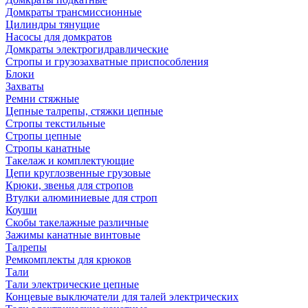
Домкраты трансмиссионные
Цилиндры тянущие
Насосы для домкратов
Домкраты электрогидравлические
Стропы и грузозахватные приспособления
Блоки
Захваты
Ремни стяжные
Цепные талрепы, стяжки цепные
Стропы текстильные
Стропы цепные
Стропы канатные
Такелаж и комплектующие
Цепи круглозвенные грузовые
Крюки, звенья для стропов
Втулки алюминиевые для строп
Коуши
Скобы такелажные различные
Зажимы канатные винтовые
Талрепы
Ремкомплекты для крюков
Тали
Тали электрические цепные
Концевые выключатели для талей электрических