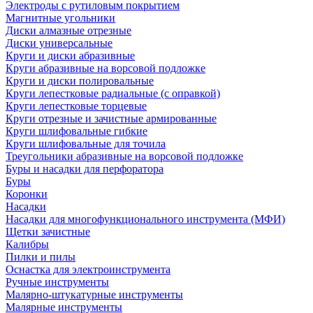
Электроды с рутиловым покрытием
Магнитные угольники
Диски алмазные отрезные
Диски универсальные
Круги и диски абразивные
Круги абразивные на ворсовой подложке
Круги и диски полировальные
Круги лепестковые радиальные (с оправкой)
Круги лепестковые торцевые
Круги отрезные и зачистные армированные
Круги шлифовальные гибкие
Круги шлифовальные для точила
Треугольники абразивные на ворсовой подложке
Буры и насадки для перфоратора
Буры
Коронки
Насадки
Насадки для многофункционального инструмента (МФИ)
Щетки зачистные
Калибры
Пилки и пилы
Оснастка для электроинструмента
Ручные инструменты
Малярно-штукатурные инструменты
Малярные инструменты