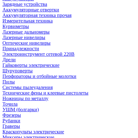
Зарядные устройства
Аккумуляторные отвертки
Аккумуляторная техника прочая
Измерительная техника
Курвиметры
Лазерные дальномеры
Лазерные нивелиры
Оптические нивелиры
Принадлежности
Электроинструмент сетевой 220В
Дрели
Гайковерты электрические
Шуруповерты
Перфораторы и отбойные молотки
Пилы
Системы пылеудаления
Технические фены и клеевые пистолеты
Ножницы по металлу
Точила
УШМ (болгарки)
Фрезеры
Рубанки
Граверы
Краскопульты электрические
Миксеры электрические