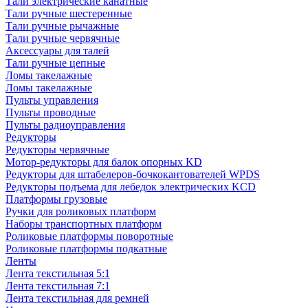
Тали электрические канатные
Тали ручные шестеренные
Тали ручные рычажные
Тали ручные червячные
Аксессуары для талей
Тали ручные цепные
Ломы такелажные
Ломы такелажные
Пульты управления
Пульты проводные
Пульты радиоуправления
Редукторы
Редукторы червячные
Мотор-редукторы для балок опорных KD
Редукторы для штабелеров-бочкокантователей WPDS
Редукторы подъема для лебедок электрических KCD
Платформы грузовые
Ручки для роликовых платформ
Наборы транспортных платформ
Роликовые платформы поворотные
Роликовые платформы подкатные
Ленты
Лента текстильная 5:1
Лента текстильная 7:1
Лента текстильная для ремней