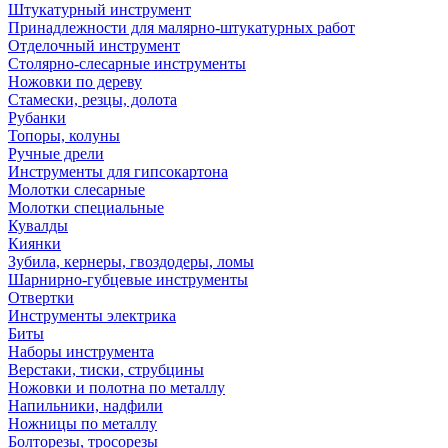
Штукатурный инструмент
Принадлежности для малярно-штукатурных работ
Отделочный инструмент
Столярно-слесарные инструменты
Ножовки по дереву
Стамески, резцы, долота
Рубанки
Топоры, колуны
Ручные дрели
Инструменты для гипсокартона
Молотки слесарные
Молотки специальные
Кувалды
Киянки
Зубила, кернеры, гвоздодеры, ломы
Шарнирно-губцевые инструменты
Отвертки
Инструменты электрика
Биты
Наборы инструмента
Верстаки, тиски, струбцины
Ножовки и полотна по металлу
Напильники, надфили
Ножницы по металлу
Болторезы, тросорезы