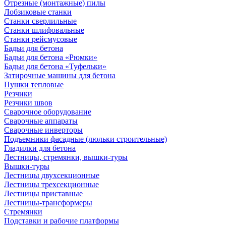
Отрезные (монтажные) пилы
Лобзиковые станки
Станки сверлильные
Станки шлифовальные
Станки рейсмусовые
Бадьи для бетона
Бадьи для бетона «Рюмки»
Бадьи для бетона «Туфельки»
Затирочные машины для бетона
Пушки тепловые
Резчики
Резчики швов
Сварочное оборудование
Сварочные аппараты
Сварочные инверторы
Подъемники фасадные (люльки строительные)
Гладилки для бетона
Лестницы, стремянки, вышки-туры
Вышки-туры
Лестницы двухсекционные
Лестницы трехсекционные
Лестницы приставные
Лестницы-трансформеры
Стремянки
Подставки и рабочие платформы