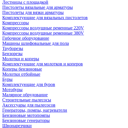
Лестницы с площадкой
Пистолеты вязальные для арматуры
Пистолеты для вязки арматуры
Комплектующие для вязальных пистолетов
Компрессоры
Компрессоры воздушные ременные 220V
Компрессоры воздушные ременные 380V
Гибочное оборудование
Машины шлифовальные для пола
Труборезы
Бензорезы
Молотки и коперы
Комплектующие для молотков и коперов
Коперы бензиновые
Молотки отбойные
Буры
Комплектующие для буров
Мотобуры
Малярное обрудование
Строительные пылесосы
Аксессуары для пылесосов
Генераторы, помпы, нагреватели
Бензиновые мотопомпы
Бензиновые генераторы
Швонарезчики