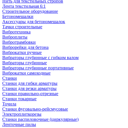
Нить для текстильных стропов
Лента текстильная 6:1
Строительное оборудование
Бетономешалки
Аксессуары для бетономешалок
Тачки строительные
Вибротехника
Виброплиты
Вибротрамбовки
Виброрейки для бетона
Виброкатки ручные
Вибраторы глубинные с гибким валом
Вибраторы глубинные
Вибраторы глубинные портативные
Виброкатки самоходные
Станки
Станки для гибки арматуры
Станки для резки арматуры
Станки правильно-отрезные
Станки токарные
Точила
Станки фуговально-рейсмусовые
Электроплиткорезы
Станки распиловочные (циркулярные)
Ленточные пилы