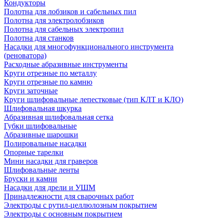
Кондукторы
Полотна для лобзиков и сабельных пил
Полотна для электролобзиков
Полотна для сабельных электропил
Полотна для станков
Насадки для многофункционального инструмента
(реноватора)
Расходные абразивные инструменты
Круги отрезные по металлу
Круги отрезные по камню
Круги заточные
Круги шлифовальные лепестковые (тип КЛТ и КЛО)
Шлифовальная шкурка
Абразивная шлифовальная сетка
Губки шлифовальные
Абразивные шарошки
Полировальные насадки
Опорные тарелки
Мини насадки для граверов
Шлифовальные ленты
Бруски и камни
Насадки для дрели и УШМ
Принадлежности для сварочных работ
Электроды с рутил-целлюлозным покрытием
Электроды с основным покрытием