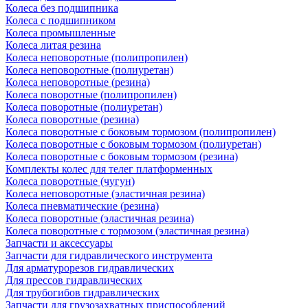
Колеса без подшипника
Колеса с подшипником
Колеса промышленные
Колеса литая резина
Колеса неповоротные (полипропилен)
Колеса неповоротные (полиуретан)
Колеса неповоротные (резина)
Колеса поворотные (полипропилен)
Колеса поворотные (полиуретан)
Колеса поворотные (резина)
Колеса поворотные c боковым тормозом (полипропилен)
Колеса поворотные c боковым тормозом (полиуретан)
Колеса поворотные c боковым тормозом (резина)
Комплекты колес для телег платформенных
Колеса поворотные (чугун)
Колеса неповоротные (эластичная резина)
Колеса пневматические (резина)
Колеса поворотные (эластичная резина)
Колеса поворотные c тормозом (эластичная резина)
Запчасти и аксессуары
Запчасти для гидравлического инструмента
Для арматурорезов гидравлических
Для прессов гидравлических
Для трубогибов гидравлических
Запчасти для грузозахватных приспособлений