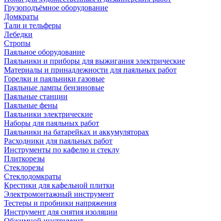
Грузоподъёмное оборудование
Домкраты
Тали и тельферы
Лебедки
Стропы
Паяльное оборудование
Паяльники и приборы для выжигания электрические
Материалы и принадлежности для паяльных работ
Горелки и паяльники газовые
Паяльные лампы бензиновые
Паяльные станции
Паяльные фены
Паяльники электрические
Наборы для паяльных работ
Паяльники на батарейках и аккумуляторах
Расходники для паяльных работ
Инструменты по кафелю и стеклу
Плиткорезы
Стеклорезы
Стеклодомкраты
Крестики для кафельной плитки
Электромонтажный инструмент
Тестеры и пробники напряжения
Инструмент для снятия изоляции
Обжимной инструмент