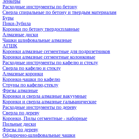
Зенкеры
Расходные инструменты по бетону
Сверла спиральные по бетону и твердым материалам
Буры
Пики-Зубила
Коронки по бетону твердосплавные
Алмазные диски
Чашки шлифовальные алмазные
АГШК
Коронки алмазные сегментные для подрозетников
Коронки алмазные сегментные колонковые
Расходные инструменты по кафелю и стеклу
Сверла по кафелю и стеклу
Алмазные коронки
Коронки-чашки по кафелю
Струны по кафелю,стеклу
Фрезы алмазные
Коронки и сверла алмазные вакуумные
Коронки и сверла алмазные гальванические
Расходные инструменты по дереву
Сверла по дереву
Коронки, Пилы сегментные - наборные
Пильные диски
Фрезы по дереву
Обдирочно-шлифовальные чашки