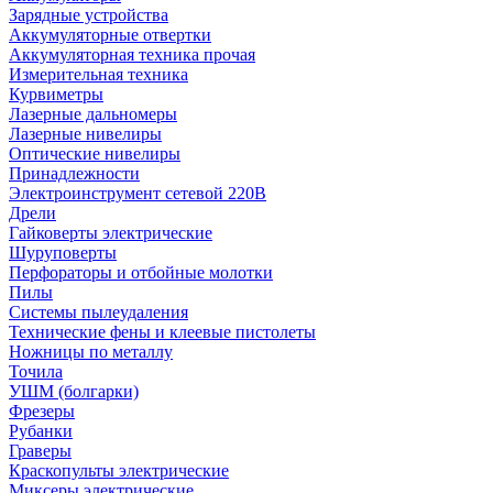
Зарядные устройства
Аккумуляторные отвертки
Аккумуляторная техника прочая
Измерительная техника
Курвиметры
Лазерные дальномеры
Лазерные нивелиры
Оптические нивелиры
Принадлежности
Электроинструмент сетевой 220В
Дрели
Гайковерты электрические
Шуруповерты
Перфораторы и отбойные молотки
Пилы
Системы пылеудаления
Технические фены и клеевые пистолеты
Ножницы по металлу
Точила
УШМ (болгарки)
Фрезеры
Рубанки
Граверы
Краскопульты электрические
Миксеры электрические