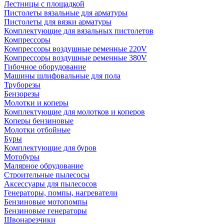
Лестницы с площадкой
Пистолеты вязальные для арматуры
Пистолеты для вязки арматуры
Комплектующие для вязальных пистолетов
Компрессоры
Компрессоры воздушные ременные 220V
Компрессоры воздушные ременные 380V
Гибочное оборудование
Машины шлифовальные для пола
Труборезы
Бензорезы
Молотки и коперы
Комплектующие для молотков и коперов
Коперы бензиновые
Молотки отбойные
Буры
Комплектующие для буров
Мотобуры
Малярное обрудование
Строительные пылесосы
Аксессуары для пылесосов
Генераторы, помпы, нагреватели
Бензиновые мотопомпы
Бензиновые генераторы
Швонарезчики