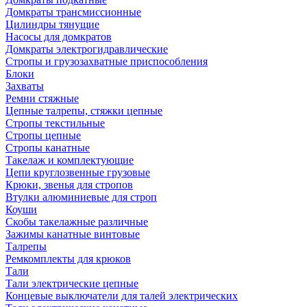
Домкраты трансмиссионные
Цилиндры тянущие
Насосы для домкратов
Домкраты электрогидравлические
Стропы и грузозахватные приспособления
Блоки
Захваты
Ремни стяжные
Цепные талрепы, стяжки цепные
Стропы текстильные
Стропы цепные
Стропы канатные
Такелаж и комплектующие
Цепи круглозвенные грузовые
Крюки, звенья для стропов
Втулки алюминиевые для строп
Коуши
Скобы такелажные различные
Зажимы канатные винтовые
Талрепы
Ремкомплекты для крюков
Тали
Тали электрические цепные
Концевые выключатели для талей электрических