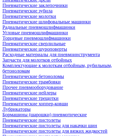
Пневматические заклепочники
Пневматические зубила
Пневматические молотки
Пневматические шлифовальные машинки
Радиальные пневмошлифмашинки
Угловые пневмошлифмашинки
Торцевые пневмошлифмашинки
Пневматические сверлильные
Пневматические шуроповерты
Расходные материалы для пневмоинструмента
Запчасти для молотков отбойных
Комплектующие к молоткам отбойным, рубильным,
бетоноломам
Пневматические бетоноломы
Пневматические трамбовки
Прочее пневмооборудование
Пневматические нейлеры
Пневматические трещотки
Пневматические хоппер-ковши
Лубрикаторы
Бормашины (шарошки) пневмотические
Пневматические пистолеты
Пневматические пистолеты для накачки шин
Пневматические пистолеты для вязких жидкостей