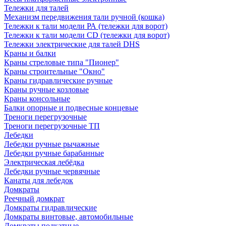
Тележки для талей
Механизм передвижения тали ручной (кошка)
Тележки к тали модели РА (тележки для ворот)
Тележки к тали модели CD (тележки для ворот)
Тележки электрические для талей DHS
Краны и балки
Краны стреловые типа "Пионер"
Краны строительные "Окно"
Краны гидравлические ручные
Краны ручные козловые
Краны консольные
Балки опорные и подвесные концевые
Треноги перегрузочные
Треноги перегрузочные ТП
Лебедки
Лебедки ручные рычажные
Лебедки ручные барабанные
Электрическая лебёдка
Лебедки ручные червячные
Канаты для лебедок
Домкраты
Реечный домкрат
Домкраты гидравлические
Домкраты винтовые, автомобильные
Домкраты подкатные