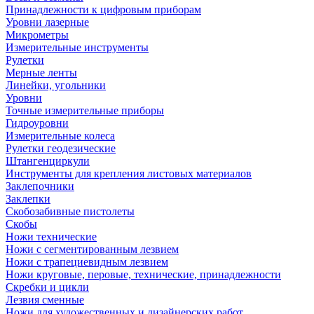
Принадлежности к цифровым приборам
Уровни лазерные
Микрометры
Измерительные инструменты
Рулетки
Мерные ленты
Линейки, угольники
Уровни
Точные измерительные приборы
Гидроуровни
Измерительные колеса
Рулетки геодезические
Штангенциркули
Инструменты для крепления листовых материалов
Заклепочники
Заклепки
Скобозабивные пистолеты
Скобы
Ножи технические
Ножи с сегментированным лезвием
Ножи с трапециевидным лезвием
Ножи круговые, перовые, технические, принадлежности
Скребки и цикли
Лезвия сменные
Ножи для художественных и дизайнерских работ