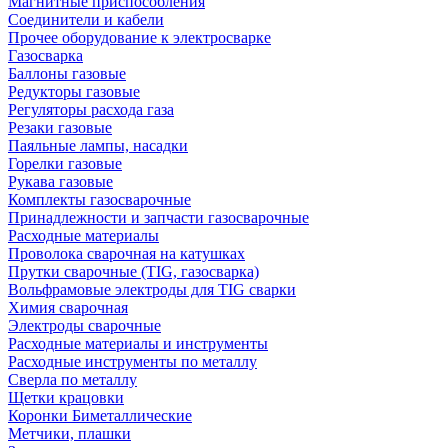
Магнитные приспособления
Соединители и кабели
Прочее оборудование к электросварке
Газосварка
Баллоны газовые
Редукторы газовые
Регуляторы расхода газа
Резаки газовые
Паяльные лампы, насадки
Горелки газовые
Рукава газовые
Комплекты газосварочные
Принадлежности и запчасти газосварочные
Расходные материалы
Проволока сварочная на катушках
Прутки сварочные (TIG, газосварка)
Вольфрамовые электроды для TIG сварки
Химия сварочная
Электроды сварочные
Расходные материалы и инструменты
Расходные инструменты по металлу
Сверла по металлу
Щетки крацовки
Коронки Биметаллические
Метчики, плашки