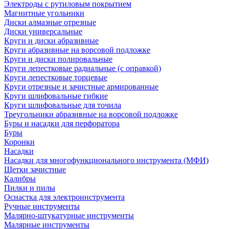
Электроды с рутиловым покрытием
Магнитные угольники
Диски алмазные отрезные
Диски универсальные
Круги и диски абразивные
Круги абразивные на ворсовой подложке
Круги и диски полировальные
Круги лепестковые радиальные (с оправкой)
Круги лепестковые торцевые
Круги отрезные и зачистные армированные
Круги шлифовальные гибкие
Круги шлифовальные для точила
Треугольники абразивные на ворсовой подложке
Буры и насадки для перфоратора
Буры
Коронки
Насадки
Насадки для многофункционального инструмента (МФИ)
Щетки зачистные
Калибры
Пилки и пилы
Оснастка для электроинструмента
Ручные инструменты
Малярно-штукатурные инструменты
Малярные инструменты