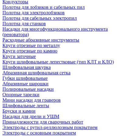
Кондукторы
Полотна для лобзиков и сабельных пил
Полотна для электролобзиков
Полотна для сабельных электропил
Полотна для станков
Насадки для многофункционального инструмента
(реноватора)
Расходные абразивные инструменты
Круги отрезные по металлу
Круги отрезные по камню
Круги заточные
Круги шлифовальные лепестковые (тип КЛТ и КЛО)
Шлифовальная шкурка
Абразивная шлифовальная сетка
Губки шлифовальные
Абразивные шарошки
Полировальные насадки
Опорные тарелки
Мини насадки для граверов
Шлифовальные ленты
Бруски и камни
Насадки для дрели и УШМ
Принадлежности для сварочных работ
Электроды с рутил-целлюлозным покрытием
Электроды с основным покрытием