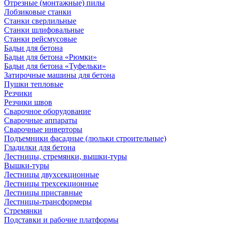
Отрезные (монтажные) пилы
Лобзиковые станки
Станки сверлильные
Станки шлифовальные
Станки рейсмусовые
Бадьи для бетона
Бадьи для бетона «Рюмки»
Бадьи для бетона «Туфельки»
Затирочные машины для бетона
Пушки тепловые
Резчики
Резчики швов
Сварочное оборудование
Сварочные аппараты
Сварочные инверторы
Подъемники фасадные (люльки строительные)
Гладилки для бетона
Лестницы, стремянки, вышки-туры
Вышки-туры
Лестницы двухсекционные
Лестницы трехсекционные
Лестницы приставные
Лестницы-трансформеры
Стремянки
Подставки и рабочие платформы