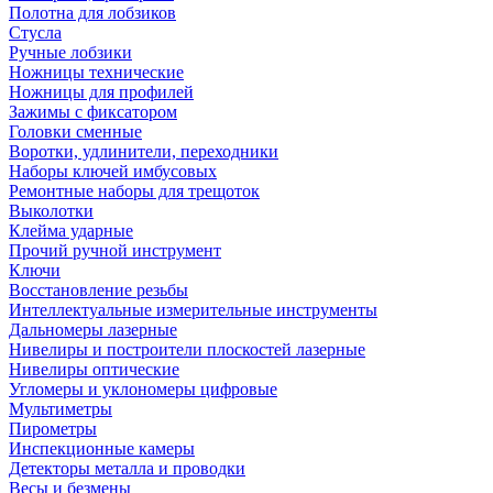
Полотна для лобзиков
Стусла
Ручные лобзики
Ножницы технические
Ножницы для профилей
Зажимы с фиксатором
Головки сменные
Воротки, удлинители, переходники
Наборы ключей имбусовых
Ремонтные наборы для трещоток
Выколотки
Клейма ударные
Прочий ручной инструмент
Ключи
Восстановление резьбы
Интеллектуальные измерительные инструменты
Дальномеры лазерные
Нивелиры и построители плоскостей лазерные
Нивелиры оптические
Угломеры и уклономеры цифровые
Мультиметры
Пирометры
Инспекционные камеры
Детекторы металла и проводки
Весы и безмены