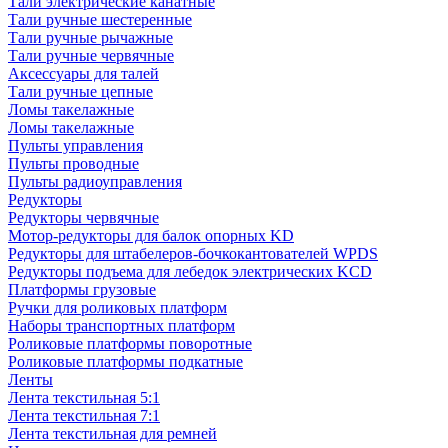
Тали электрические канатные
Тали ручные шестеренные
Тали ручные рычажные
Тали ручные червячные
Аксессуары для талей
Тали ручные цепные
Ломы такелажные
Ломы такелажные
Пульты управления
Пульты проводные
Пульты радиоуправления
Редукторы
Редукторы червячные
Мотор-редукторы для балок опорных KD
Редукторы для штабелеров-бочкокантователей WPDS
Редукторы подъема для лебедок электрических KCD
Платформы грузовые
Ручки для роликовых платформ
Наборы транспортных платформ
Роликовые платформы поворотные
Роликовые платформы подкатные
Ленты
Лента текстильная 5:1
Лента текстильная 7:1
Лента текстильная для ремней