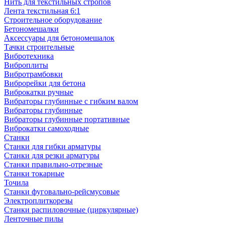
Нить для текстильных стропов
Лента текстильная 6:1
Строительное оборудование
Бетономешалки
Аксессуары для бетономешалок
Тачки строительные
Вибротехника
Виброплиты
Вибротрамбовки
Виброрейки для бетона
Виброкатки ручные
Вибраторы глубинные с гибким валом
Вибраторы глубинные
Вибраторы глубинные портативные
Виброкатки самоходные
Станки
Станки для гибки арматуры
Станки для резки арматуры
Станки правильно-отрезные
Станки токарные
Точила
Станки фуговально-рейсмусовые
Электроплиткорезы
Станки распиловочные (циркулярные)
Ленточные пилы