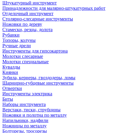
Штукатурный инструмент
Принадлежности для малярно-штукатурных работ
Отделочный инструмент
Столярно-слесарные инструменты
Ножовки по дереву
Стамески, резцы, долота
Рубанки
Топоры, колуны
Ручные дрели
Инструменты для гипсокартона
Молотки слесарные
Молотки специальные
Кувалды
Киянки
Зубила, кернеры, гвоздодеры, ломы
Шарнирно-губцевые инструменты
Отвертки
Инструменты электрика
Биты
Наборы инструмента
Верстаки, тиски, струбцины
Ножовки и полотна по металлу
Напильники, надфили
Ножницы по металлу
Болторезы, тросорезы