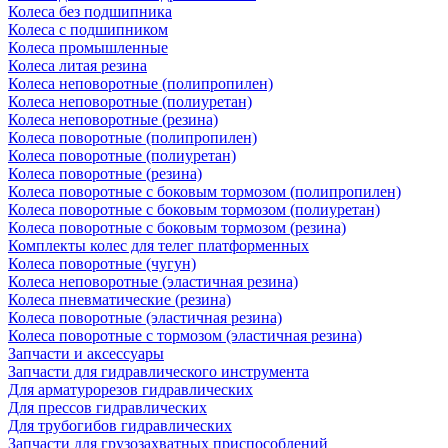
Колеса без подшипника
Колеса с подшипником
Колеса промышленные
Колеса литая резина
Колеса неповоротные (полипропилен)
Колеса неповоротные (полиуретан)
Колеса неповоротные (резина)
Колеса поворотные (полипропилен)
Колеса поворотные (полиуретан)
Колеса поворотные (резина)
Колеса поворотные c боковым тормозом (полипропилен)
Колеса поворотные c боковым тормозом (полиуретан)
Колеса поворотные c боковым тормозом (резина)
Комплекты колес для телег платформенных
Колеса поворотные (чугун)
Колеса неповоротные (эластичная резина)
Колеса пневматические (резина)
Колеса поворотные (эластичная резина)
Колеса поворотные c тормозом (эластичная резина)
Запчасти и аксессуары
Запчасти для гидравлического инструмента
Для арматурорезов гидравлических
Для прессов гидравлических
Для трубогибов гидравлических
Запчасти для грузозахватных приспособлений