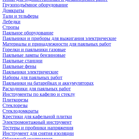
Грузоподъёмное оборудование
Домкраты
Тали и тельферы
Лебедки
Стропы
Паяльное оборудование
Паяльники и приборы для выжигания электрические
Материалы и принадлежности для паяльных работ
Горелки и паяльники газовые
Паяльные лампы бензиновые
Паяльные станции
Паяльные фены
Паяльники электрические
Наборы для паяльных работ
Паяльники на батарейках и аккумуляторах
Расходники для паяльных работ
Инструменты по кафелю и стеклу
Плиткорезы
Стеклорезы
Стеклодомкраты
Крестики для кафельной плитки
Электромонтажный инструмент
Тестеры и пробники напряжения
Инструмент для снятия изоляции
Обжимной инструмент