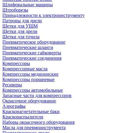
Шлифовальные машины
Штроборезы
Принадлежности к электроинструменту
Патроны для дрели
Щетки для УШМ
Щетки для дрели
Щетки для точила
Пневматическое оборудование
Пневматические шланги
Пневматические гайковерты
Пневматические соединения
Компрессоры
Компрессорные масла
Компрессоры медицинские
Компрессоры поршневые
Ресиверы
Компрессоры автомобильные
Запасные части для компрессоров
Окрасочное оборудование
Аэрографы
Красконагнетательные баки
Краскораспылители
Наборы окрасочного оборудования
Масла для пневмоинструмента
Пневматические дрели