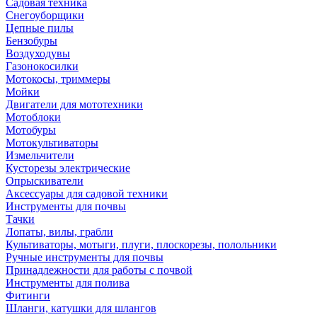
Садовая техника
Снегоуборщики
Цепные пилы
Бензобуры
Воздуходувы
Газонокосилки
Мотокосы, триммеры
Мойки
Двигатели для мототехники
Мотоблоки
Мотобуры
Мотокультиваторы
Измельчители
Кусторезы электрические
Опрыскиватели
Аксессуары для садовой техники
Инструменты для почвы
Тачки
Лопаты, вилы, грабли
Культиваторы, мотыги, плуги, плоскорезы, полольники
Ручные инструменты для почвы
Принадлежности для работы с почвой
Инструменты для полива
Фитинги
Шланги, катушки для шлангов