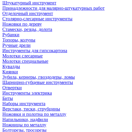
Штукатурный инструмент
Принадлежности для малярно-штукатурных работ
Отделочный инструмент
Столярно-слесарные инструменты
Ножовки по дереву
Стамески, резцы, долота
Рубанки
Топоры, колуны
Ручные дрели
Инструменты для гипсокартона
Молотки слесарные
Молотки специальные
Кувалды
Киянки
Зубила, кернеры, гвоздодеры, ломы
Шарнирно-губцевые инструменты
Отвертки
Инструменты электрика
Биты
Наборы инструмента
Верстаки, тиски, струбцины
Ножовки и полотна по металлу
Напильники, надфили
Ножницы по металлу
Болторезы, тросорезы