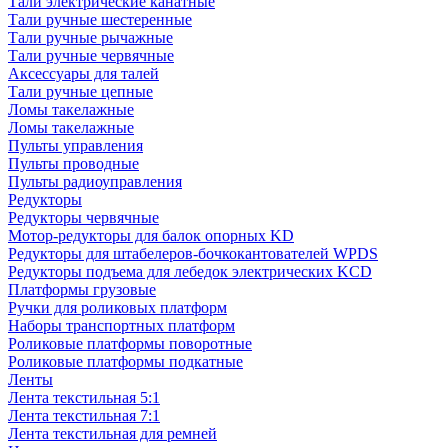
Тали электрические канатные
Тали ручные шестеренные
Тали ручные рычажные
Тали ручные червячные
Аксессуары для талей
Тали ручные цепные
Ломы такелажные
Ломы такелажные
Пульты управления
Пульты проводные
Пульты радиоуправления
Редукторы
Редукторы червячные
Мотор-редукторы для балок опорных KD
Редукторы для штабелеров-бочкокантователей WPDS
Редукторы подъема для лебедок электрических KCD
Платформы грузовые
Ручки для роликовых платформ
Наборы транспортных платформ
Роликовые платформы поворотные
Роликовые платформы подкатные
Ленты
Лента текстильная 5:1
Лента текстильная 7:1
Лента текстильная для ремней