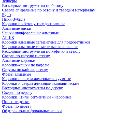
Зенкеры
Расходные инструменты по бетону
Сверла спиральные по бетону и твердым материалам
Буры
Пики-Зубила
Коронки по бетону твердосплавные
Алмазные диски
Чашки шлифовальные алмазные
АГШК
Коронки алмазные сегментные для подрозетников
Коронки алмазные сегментные колонковые
Расходные инструменты по кафелю и стеклу
Сверла по кафелю и стеклу
Алмазные коронки
Коронки-чашки по кафелю
Струны по кафелю,стеклу
Фрезы алмазные
Коронки и сверла алмазные вакуумные
Коронки и сверла алмазные гальванические
Расходные инструменты по дереву
Сверла по дереву
Коронки, Пилы сегментные - наборные
Пильные диски
Фрезы по дереву
Обдирочно-шлифовальные чашки