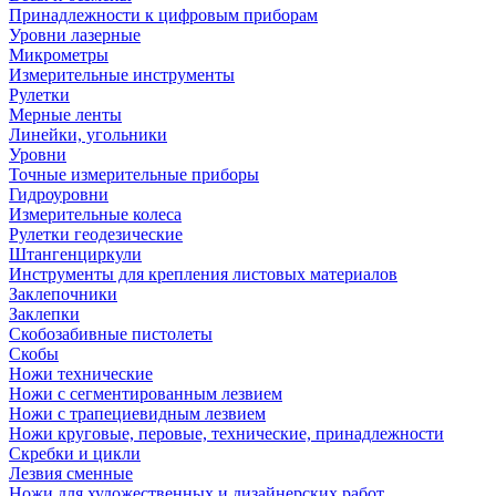
Принадлежности к цифровым приборам
Уровни лазерные
Микрометры
Измерительные инструменты
Рулетки
Мерные ленты
Линейки, угольники
Уровни
Точные измерительные приборы
Гидроуровни
Измерительные колеса
Рулетки геодезические
Штангенциркули
Инструменты для крепления листовых материалов
Заклепочники
Заклепки
Скобозабивные пистолеты
Скобы
Ножи технические
Ножи с сегментированным лезвием
Ножи с трапециевидным лезвием
Ножи круговые, перовые, технические, принадлежности
Скребки и цикли
Лезвия сменные
Ножи для художественных и дизайнерских работ