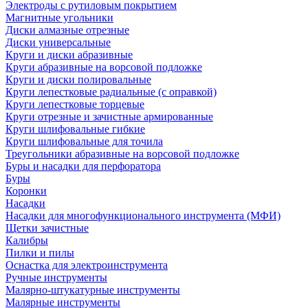
Электроды с рутиловым покрытием
Магнитные угольники
Диски алмазные отрезные
Диски универсальные
Круги и диски абразивные
Круги абразивные на ворсовой подложке
Круги и диски полировальные
Круги лепестковые радиальные (с оправкой)
Круги лепестковые торцевые
Круги отрезные и зачистные армированные
Круги шлифовальные гибкие
Круги шлифовальные для точила
Треугольники абразивные на ворсовой подложке
Буры и насадки для перфоратора
Буры
Коронки
Насадки
Насадки для многофункционального инструмента (МФИ)
Щетки зачистные
Калибры
Пилки и пилы
Оснастка для электроинструмента
Ручные инструменты
Малярно-штукатурные инструменты
Малярные инструменты