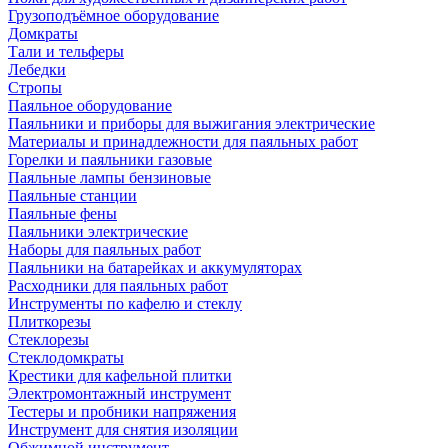
Грузоподъёмное оборудование
Домкраты
Тали и тельферы
Лебедки
Стропы
Паяльное оборудование
Паяльники и приборы для выжигания электрические
Материалы и принадлежности для паяльных работ
Горелки и паяльники газовые
Паяльные лампы бензиновые
Паяльные станции
Паяльные фены
Паяльники электрические
Наборы для паяльных работ
Паяльники на батарейках и аккумуляторах
Расходники для паяльных работ
Инструменты по кафелю и стеклу
Плиткорезы
Стеклорезы
Стеклодомкраты
Крестики для кафельной плитки
Электромонтажный инструмент
Тестеры и пробники напряжения
Инструмент для снятия изоляции
Обжимной инструмент