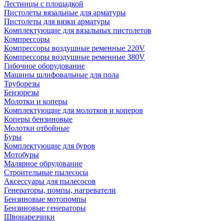
Лестницы с площадкой
Пистолеты вязальные для арматуры
Пистолеты для вязки арматуры
Комплектующие для вязальных пистолетов
Компрессоры
Компрессоры воздушные ременные 220V
Компрессоры воздушные ременные 380V
Гибочное оборудование
Машины шлифовальные для пола
Труборезы
Бензорезы
Молотки и коперы
Комплектующие для молотков и коперов
Коперы бензиновые
Молотки отбойные
Буры
Комплектующие для буров
Мотобуры
Малярное обрудование
Строительные пылесосы
Аксессуары для пылесосов
Генераторы, помпы, нагреватели
Бензиновые мотопомпы
Бензиновые генераторы
Швонарезчики