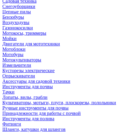
Садовая техника
Снегоуборщики
Цепные пилы
Бензобуры
Воздуходувы
Газонокосилки
Мотокосы, триммеры
Мойки
Двигатели для мототехники
Мотоблоки
Мотобуры
Мотокультиваторы
Измельчители
Кусторезы электрические
Опрыскиватели
Аксессуары для садовой техники
Инструменты для почвы
Тачки
Лопаты, вилы, грабли
Культиваторы, мотыги, плуги, плоскорезы, полольники
Ручные инструменты для почвы
Принадлежности для работы с почвой
Инструменты для полива
Фитинги
Шланги, катушки для шлангов