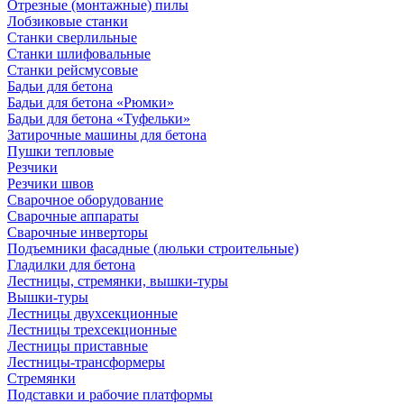
Отрезные (монтажные) пилы
Лобзиковые станки
Станки сверлильные
Станки шлифовальные
Станки рейсмусовые
Бадьи для бетона
Бадьи для бетона «Рюмки»
Бадьи для бетона «Туфельки»
Затирочные машины для бетона
Пушки тепловые
Резчики
Резчики швов
Сварочное оборудование
Сварочные аппараты
Сварочные инверторы
Подъемники фасадные (люльки строительные)
Гладилки для бетона
Лестницы, стремянки, вышки-туры
Вышки-туры
Лестницы двухсекционные
Лестницы трехсекционные
Лестницы приставные
Лестницы-трансформеры
Стремянки
Подставки и рабочие платформы