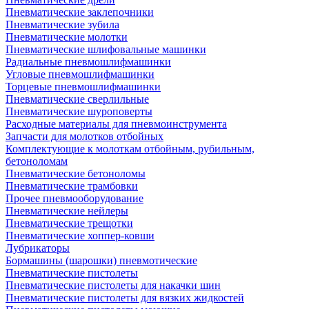
Пневматические заклепочники
Пневматические зубила
Пневматические молотки
Пневматические шлифовальные машинки
Радиальные пневмошлифмашинки
Угловые пневмошлифмашинки
Торцевые пневмошлифмашинки
Пневматические сверлильные
Пневматические шуроповерты
Расходные материалы для пневмоинструмента
Запчасти для молотков отбойных
Комплектующие к молоткам отбойным, рубильным,
бетоноломам
Пневматические бетоноломы
Пневматические трамбовки
Прочее пневмооборудование
Пневматические нейлеры
Пневматические трещотки
Пневматические хоппер-ковши
Лубрикаторы
Бормашины (шарошки) пневмотические
Пневматические пистолеты
Пневматические пистолеты для накачки шин
Пневматические пистолеты для вязких жидкостей