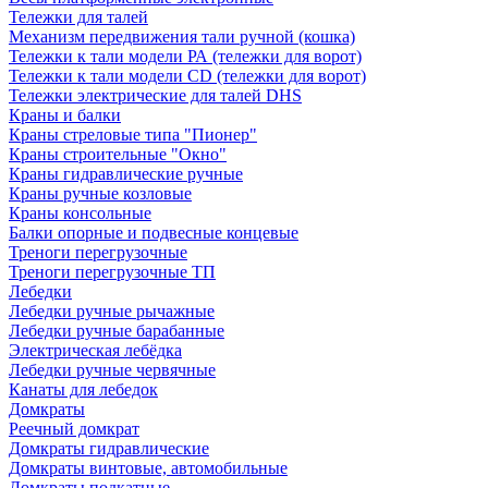
Тележки для талей
Механизм передвижения тали ручной (кошка)
Тележки к тали модели РА (тележки для ворот)
Тележки к тали модели CD (тележки для ворот)
Тележки электрические для талей DHS
Краны и балки
Краны стреловые типа "Пионер"
Краны строительные "Окно"
Краны гидравлические ручные
Краны ручные козловые
Краны консольные
Балки опорные и подвесные концевые
Треноги перегрузочные
Треноги перегрузочные ТП
Лебедки
Лебедки ручные рычажные
Лебедки ручные барабанные
Электрическая лебёдка
Лебедки ручные червячные
Канаты для лебедок
Домкраты
Реечный домкрат
Домкраты гидравлические
Домкраты винтовые, автомобильные
Домкраты подкатные