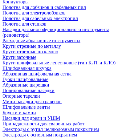
Кондукторы
Полотна для лобзиков и сабельных пил
Полотна для электролобзиков
Полотна для сабельных электропил
Полотна для станков
Насадки для многофункционального инструмента
(реноватора)
Расходные абразивные инструменты
Круги отрезные по металлу
Круги отрезные по камню
Круги заточные
Круги шлифовальные лепестковые (тип КЛТ и КЛО)
Шлифовальная шкурка
Абразивная шлифовальная сетка
Губки шлифовальные
Абразивные шарошки
Полировальные насадки
Опорные тарелки
Мини насадки для граверов
Шлифовальные ленты
Бруски и камни
Насадки для дрели и УШМ
Принадлежности для сварочных работ
Электроды с рутил-целлюлозным покрытием
Электроды с основным покрытием