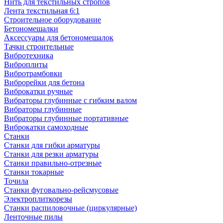
Нить для текстильных стропов
Лента текстильная 6:1
Строительное оборудование
Бетономешалки
Аксессуары для бетономешалок
Тачки строительные
Вибротехника
Виброплиты
Вибротрамбовки
Виброрейки для бетона
Виброкатки ручные
Вибраторы глубинные с гибким валом
Вибраторы глубинные
Вибраторы глубинные портативные
Виброкатки самоходные
Станки
Станки для гибки арматуры
Станки для резки арматуры
Станки правильно-отрезные
Станки токарные
Точила
Станки фуговально-рейсмусовые
Электроплиткорезы
Станки распиловочные (циркулярные)
Ленточные пилы