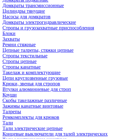
Домкраты трансмиссионные
Цилиндры тянущие
Насосы для домкратов
Домкраты электрогидравлические
Стропы и грузозахватные приспособления
Блоки
Захваты
Ремни стяжные
Цепные талрепы, стяжки цепные
Стропы текстильные
Стропы цепные
Стропы канатные
Такелаж и комплектующие
Цепи круглозвенные грузовые
Крюки, звенья для стропов
Втулки алюминиевые для строп
Коуши
Скобы такелажные различные
Зажимы канатные винтовые
Талрепы
Ремкомплекты для крюков
Тали
Тали электрические цепные
Концевые выключатели для талей электрических