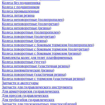
Колеса без подшипника
Колеса с подшипником
Колеса промышленные
Колеса литая резина
Колеса неповоротные (полипропилен)
Колеса неповоротные (полиуретан)
Колеса неповоротные (резина)
Колеса поворотные (полипропилен)
Колеса поворотные (полиуретан)
Колеса поворотные (резина)
Колеса поворотные c боковым тормозом (полипропилен)
Колеса поворотные c боковым тормозом (полиуретан)
Колеса поворотные c боковым тормозом (резина)
Комплекты колес для телег платформенных
Колеса поворотные (чугун)
Колеса неповоротные (эластичная резина)
Колеса пневматические (резина)
Колеса поворотные (эластичная резина)
Колеса поворотные c тормозом (эластичная резина)
Запчасти и аксессуары
Запчасти для гидравлического инструмента
Для арматурорезов гидравлических
Для прессов гидравлических
Для трубогибов гидравлических
Запчасти для грузозахватных приспособлений