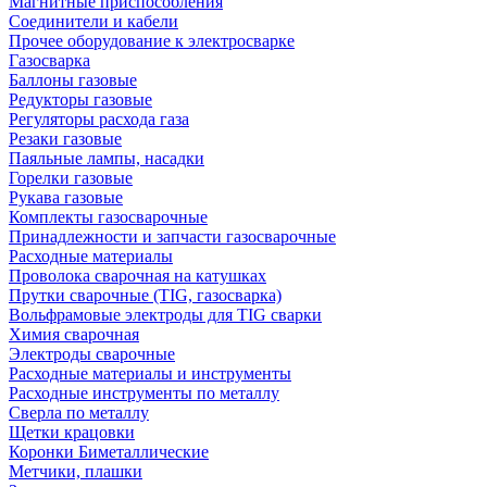
Магнитные приспособления
Соединители и кабели
Прочее оборудование к электросварке
Газосварка
Баллоны газовые
Редукторы газовые
Регуляторы расхода газа
Резаки газовые
Паяльные лампы, насадки
Горелки газовые
Рукава газовые
Комплекты газосварочные
Принадлежности и запчасти газосварочные
Расходные материалы
Проволока сварочная на катушках
Прутки сварочные (TIG, газосварка)
Вольфрамовые электроды для TIG сварки
Химия сварочная
Электроды сварочные
Расходные материалы и инструменты
Расходные инструменты по металлу
Сверла по металлу
Щетки крацовки
Коронки Биметаллические
Метчики, плашки