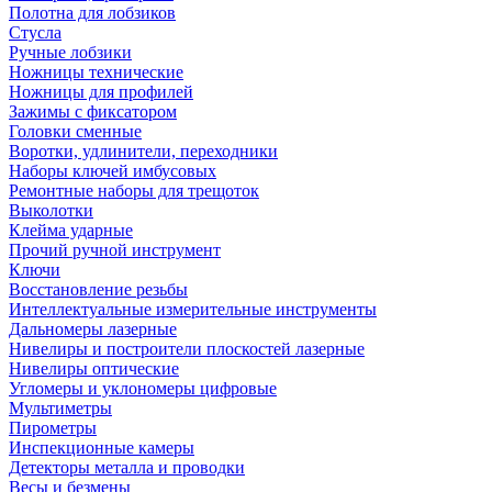
Полотна для лобзиков
Стусла
Ручные лобзики
Ножницы технические
Ножницы для профилей
Зажимы с фиксатором
Головки сменные
Воротки, удлинители, переходники
Наборы ключей имбусовых
Ремонтные наборы для трещоток
Выколотки
Клейма ударные
Прочий ручной инструмент
Ключи
Восстановление резьбы
Интеллектуальные измерительные инструменты
Дальномеры лазерные
Нивелиры и построители плоскостей лазерные
Нивелиры оптические
Угломеры и уклономеры цифровые
Мультиметры
Пирометры
Инспекционные камеры
Детекторы металла и проводки
Весы и безмены