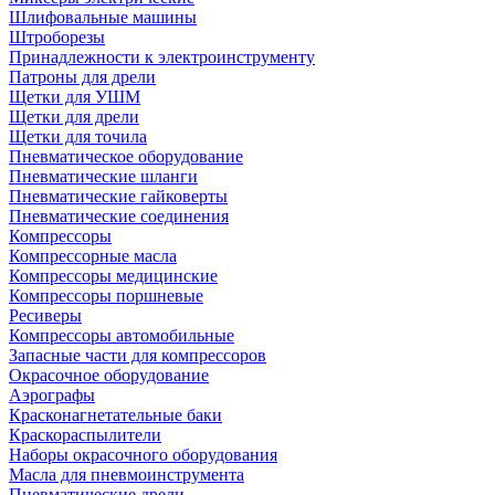
Шлифовальные машины
Штроборезы
Принадлежности к электроинструменту
Патроны для дрели
Щетки для УШМ
Щетки для дрели
Щетки для точила
Пневматическое оборудование
Пневматические шланги
Пневматические гайковерты
Пневматические соединения
Компрессоры
Компрессорные масла
Компрессоры медицинские
Компрессоры поршневые
Ресиверы
Компрессоры автомобильные
Запасные части для компрессоров
Окрасочное оборудование
Аэрографы
Красконагнетательные баки
Краскораспылители
Наборы окрасочного оборудования
Масла для пневмоинструмента
Пневматические дрели