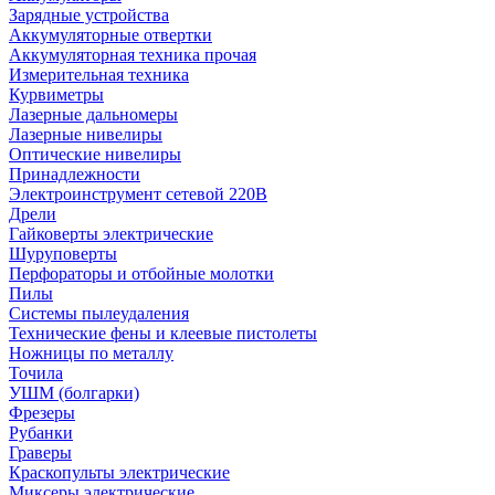
Зарядные устройства
Аккумуляторные отвертки
Аккумуляторная техника прочая
Измерительная техника
Курвиметры
Лазерные дальномеры
Лазерные нивелиры
Оптические нивелиры
Принадлежности
Электроинструмент сетевой 220В
Дрели
Гайковерты электрические
Шуруповерты
Перфораторы и отбойные молотки
Пилы
Системы пылеудаления
Технические фены и клеевые пистолеты
Ножницы по металлу
Точила
УШМ (болгарки)
Фрезеры
Рубанки
Граверы
Краскопульты электрические
Миксеры электрические