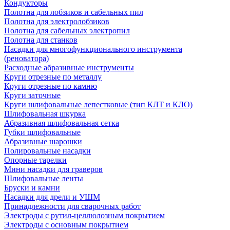
Кондукторы
Полотна для лобзиков и сабельных пил
Полотна для электролобзиков
Полотна для сабельных электропил
Полотна для станков
Насадки для многофункционального инструмента
(реноватора)
Расходные абразивные инструменты
Круги отрезные по металлу
Круги отрезные по камню
Круги заточные
Круги шлифовальные лепестковые (тип КЛТ и КЛО)
Шлифовальная шкурка
Абразивная шлифовальная сетка
Губки шлифовальные
Абразивные шарошки
Полировальные насадки
Опорные тарелки
Мини насадки для граверов
Шлифовальные ленты
Бруски и камни
Насадки для дрели и УШМ
Принадлежности для сварочных работ
Электроды с рутил-целлюлозным покрытием
Электроды с основным покрытием