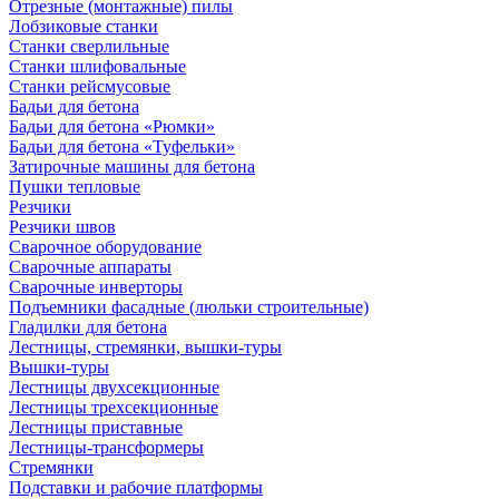
Отрезные (монтажные) пилы
Лобзиковые станки
Станки сверлильные
Станки шлифовальные
Станки рейсмусовые
Бадьи для бетона
Бадьи для бетона «Рюмки»
Бадьи для бетона «Туфельки»
Затирочные машины для бетона
Пушки тепловые
Резчики
Резчики швов
Сварочное оборудование
Сварочные аппараты
Сварочные инверторы
Подъемники фасадные (люльки строительные)
Гладилки для бетона
Лестницы, стремянки, вышки-туры
Вышки-туры
Лестницы двухсекционные
Лестницы трехсекционные
Лестницы приставные
Лестницы-трансформеры
Стремянки
Подставки и рабочие платформы