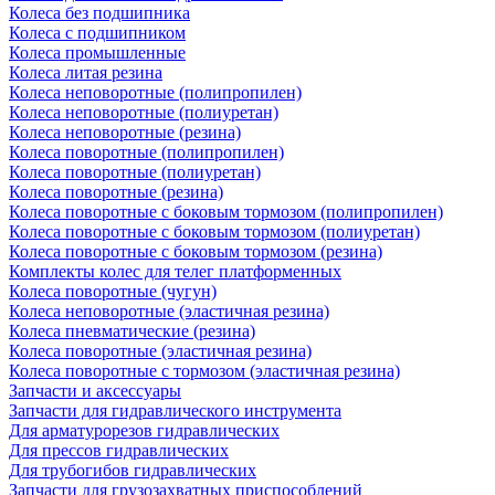
Колеса без подшипника
Колеса с подшипником
Колеса промышленные
Колеса литая резина
Колеса неповоротные (полипропилен)
Колеса неповоротные (полиуретан)
Колеса неповоротные (резина)
Колеса поворотные (полипропилен)
Колеса поворотные (полиуретан)
Колеса поворотные (резина)
Колеса поворотные c боковым тормозом (полипропилен)
Колеса поворотные c боковым тормозом (полиуретан)
Колеса поворотные c боковым тормозом (резина)
Комплекты колес для телег платформенных
Колеса поворотные (чугун)
Колеса неповоротные (эластичная резина)
Колеса пневматические (резина)
Колеса поворотные (эластичная резина)
Колеса поворотные c тормозом (эластичная резина)
Запчасти и аксессуары
Запчасти для гидравлического инструмента
Для арматурорезов гидравлических
Для прессов гидравлических
Для трубогибов гидравлических
Запчасти для грузозахватных приспособлений