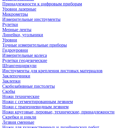
Принадлежности к цифровым приборам
Уровни лазерные
Микрометры
Измерительные инструменты
Рулетки
Мерные ленты
Линейки, угольники
Уровни
Точные измерительные приборы
Гидроуровни
Измерительные колеса
Рулетки геодезические
Штангенциркули
Инструменты для крепления листовых материалов
Заклепочники
Заклепки
Скобозабивные пистолеты
Скобы
Ножи технические
Ножи с сегментированным лезвием
Ножи с трапециевидным лезвием
Ножи круговые, перовые, технические, принадлежности
Скребки и цикли
Лезвия сменные
Ножи для художественных и дизайнерских работ