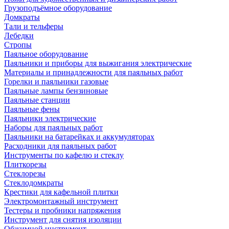
Грузоподъёмное оборудование
Домкраты
Тали и тельферы
Лебедки
Стропы
Паяльное оборудование
Паяльники и приборы для выжигания электрические
Материалы и принадлежности для паяльных работ
Горелки и паяльники газовые
Паяльные лампы бензиновые
Паяльные станции
Паяльные фены
Паяльники электрические
Наборы для паяльных работ
Паяльники на батарейках и аккумуляторах
Расходники для паяльных работ
Инструменты по кафелю и стеклу
Плиткорезы
Стеклорезы
Стеклодомкраты
Крестики для кафельной плитки
Электромонтажный инструмент
Тестеры и пробники напряжения
Инструмент для снятия изоляции
Обжимной инструмент