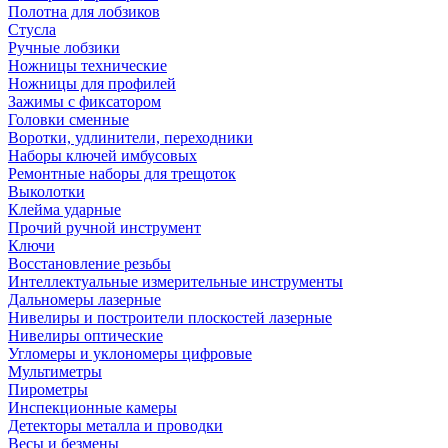
Полотна для лобзиков
Стусла
Ручные лобзики
Ножницы технические
Ножницы для профилей
Зажимы с фиксатором
Головки сменные
Воротки, удлинители, переходники
Наборы ключей имбусовых
Ремонтные наборы для трещоток
Выколотки
Клейма ударные
Прочий ручной инструмент
Ключи
Восстановление резьбы
Интеллектуальные измерительные инструменты
Дальномеры лазерные
Нивелиры и построители плоскостей лазерные
Нивелиры оптические
Угломеры и уклономеры цифровые
Мультиметры
Пирометры
Инспекционные камеры
Детекторы металла и проводки
Весы и безмены