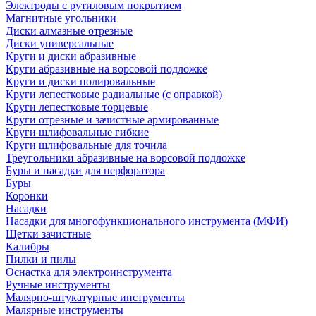
Электроды с рутиловым покрытием
Магнитные угольники
Диски алмазные отрезные
Диски универсальные
Круги и диски абразивные
Круги абразивные на ворсовой подложке
Круги и диски полировальные
Круги лепестковые радиальные (с оправкой)
Круги лепестковые торцевые
Круги отрезные и зачистные армированные
Круги шлифовальные гибкие
Круги шлифовальные для точила
Треугольники абразивные на ворсовой подложке
Буры и насадки для перфоратора
Буры
Коронки
Насадки
Насадки для многофункционального инструмента (МФИ)
Щетки зачистные
Калибры
Пилки и пилы
Оснастка для электроинструмента
Ручные инструменты
Малярно-штукатурные инструменты
Малярные инструменты