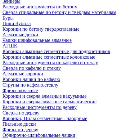
Зенкеры
Расходные инструменты по бетону
Сверла спиральные по бетону и твердым материалам
Буры
Пики-Зубила
Коронки по бетону твердосплавные
Алмазные диски
Чашки шлифовальные алмазные
АГШК
Коронки алмазные сегментные для подрозетников
Коронки алмазные сегментные колонковые
Расходные инструменты по кафелю и стеклу
Сверла по кафелю и стеклу
Алмазные коронки
Коронки-чашки по кафелю
Струны по кафелю,стеклу
Фрезы алмазные
Коронки и сверла алмазные вакуумные
Коронки и сверла алмазные гальванические
Расходные инструменты по дереву
Сверла по дереву
Коронки, Пилы сегментные - наборные
Пильные диски
Фрезы по дереву
Обдирочно-шлифовальные чашки