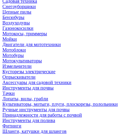
Садовая техника
Снегоуборщики
Цепные пилы
Бензобуры
Воздуходувы
Газонокосилки
Мотокосы, триммеры
Мойки
Двигатели для мототехники
Мотоблоки
Мотобуры
Мотокультиваторы
Измельчители
Кусторезы электрические
Опрыскиватели
Аксессуары для садовой техники
Инструменты для почвы
Тачки
Лопаты, вилы, грабли
Культиваторы, мотыги, плуги, плоскорезы, полольники
Ручные инструменты для почвы
Принадлежности для работы с почвой
Инструменты для полива
Фитинги
Шланги, катушки для шлангов