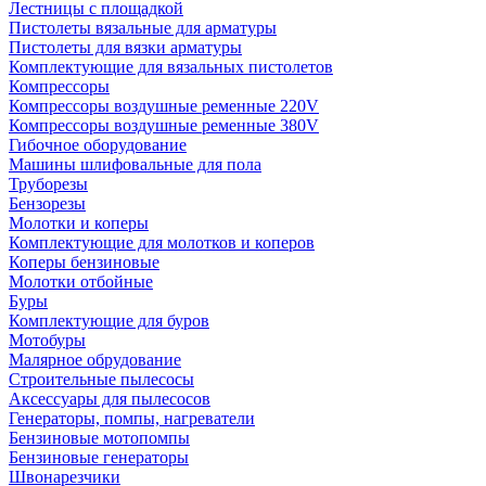
Лестницы с площадкой
Пистолеты вязальные для арматуры
Пистолеты для вязки арматуры
Комплектующие для вязальных пистолетов
Компрессоры
Компрессоры воздушные ременные 220V
Компрессоры воздушные ременные 380V
Гибочное оборудование
Машины шлифовальные для пола
Труборезы
Бензорезы
Молотки и коперы
Комплектующие для молотков и коперов
Коперы бензиновые
Молотки отбойные
Буры
Комплектующие для буров
Мотобуры
Малярное обрудование
Строительные пылесосы
Аксессуары для пылесосов
Генераторы, помпы, нагреватели
Бензиновые мотопомпы
Бензиновые генераторы
Швонарезчики