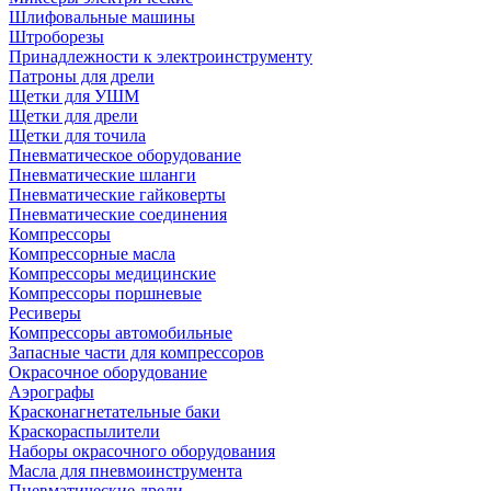
Шлифовальные машины
Штроборезы
Принадлежности к электроинструменту
Патроны для дрели
Щетки для УШМ
Щетки для дрели
Щетки для точила
Пневматическое оборудование
Пневматические шланги
Пневматические гайковерты
Пневматические соединения
Компрессоры
Компрессорные масла
Компрессоры медицинские
Компрессоры поршневые
Ресиверы
Компрессоры автомобильные
Запасные части для компрессоров
Окрасочное оборудование
Аэрографы
Красконагнетательные баки
Краскораспылители
Наборы окрасочного оборудования
Масла для пневмоинструмента
Пневматические дрели