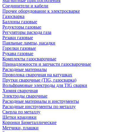
Магнитные приспособления
Соединители и кабели
Прочее оборудование к электросварке
Газосварка
Баллоны газовые
Редукторы газовые
Регуляторы расхода газа
Резаки газовые
Паяльные лампы, насадки
Горелки газовые
Рукава газовые
Комплекты газосварочные
Принадлежности и запчасти газосварочные
Расходные материалы
Проволока сварочная на катушках
Прутки сварочные (TIG, газосварка)
Вольфрамовые электроды для TIG сварки
Химия сварочная
Электроды сварочные
Расходные материалы и инструменты
Расходные инструменты по металлу
Сверла по металлу
Щетки крацовки
Коронки Биметаллические
Метчики, плашки