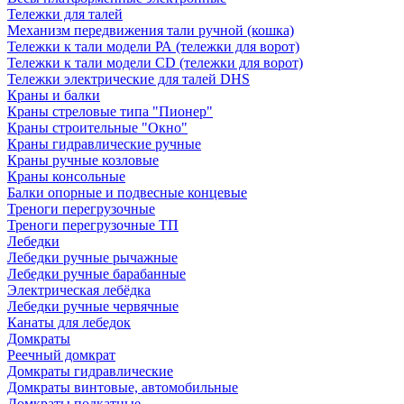
Тележки для талей
Механизм передвижения тали ручной (кошка)
Тележки к тали модели РА (тележки для ворот)
Тележки к тали модели CD (тележки для ворот)
Тележки электрические для талей DHS
Краны и балки
Краны стреловые типа "Пионер"
Краны строительные "Окно"
Краны гидравлические ручные
Краны ручные козловые
Краны консольные
Балки опорные и подвесные концевые
Треноги перегрузочные
Треноги перегрузочные ТП
Лебедки
Лебедки ручные рычажные
Лебедки ручные барабанные
Электрическая лебёдка
Лебедки ручные червячные
Канаты для лебедок
Домкраты
Реечный домкрат
Домкраты гидравлические
Домкраты винтовые, автомобильные
Домкраты подкатные