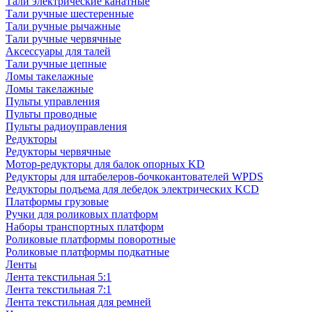
Тали электрические канатные
Тали ручные шестеренные
Тали ручные рычажные
Тали ручные червячные
Аксессуары для талей
Тали ручные цепные
Ломы такелажные
Ломы такелажные
Пульты управления
Пульты проводные
Пульты радиоуправления
Редукторы
Редукторы червячные
Мотор-редукторы для балок опорных KD
Редукторы для штабелеров-бочкокантователей WPDS
Редукторы подъема для лебедок электрических KCD
Платформы грузовые
Ручки для роликовых платформ
Наборы транспортных платформ
Роликовые платформы поворотные
Роликовые платформы подкатные
Ленты
Лента текстильная 5:1
Лента текстильная 7:1
Лента текстильная для ремней