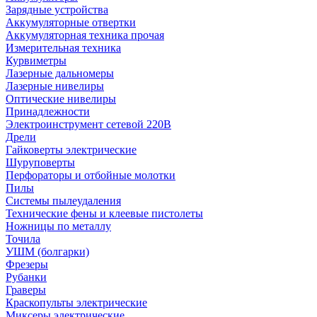
Зарядные устройства
Аккумуляторные отвертки
Аккумуляторная техника прочая
Измерительная техника
Курвиметры
Лазерные дальномеры
Лазерные нивелиры
Оптические нивелиры
Принадлежности
Электроинструмент сетевой 220В
Дрели
Гайковерты электрические
Шуруповерты
Перфораторы и отбойные молотки
Пилы
Системы пылеудаления
Технические фены и клеевые пистолеты
Ножницы по металлу
Точила
УШМ (болгарки)
Фрезеры
Рубанки
Граверы
Краскопульты электрические
Миксеры электрические