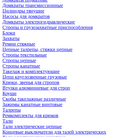
Домкраты трансмиссионные
Цилиндры тянущие
Насосы для домкратов
Домкраты электрогидравлические
Стропы и грузозахватные приспособления
Блоки
Захваты
Ремни стяжные
Цепные талрепы, стяжки цепные
Стропы текстильные
Стропы цепные
Стропы канатные
Такелаж и комплектующие
Цепи круглозвенные грузовые
Крюки, звенья для стропов
Втулки алюминиевые для строп
Коуши
Скобы такелажные различные
Зажимы канатные винтовые
Талрепы
Ремкомплекты для крюков
Тали
Тали электрические цепные
Концевые выключатели для талей электрических