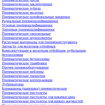
Пневматические заклепочники
Пневматические зубила
Пневматические молотки
Пневматические шлифовальные машинки
Радиальные пневмошлифмашинки
Угловые пневмошлифмашинки
Торцевые пневмошлифмашинки
Пневматические сверлильные
Пневматические шуроповерты
Расходные материалы для пневмоинструмента
Запчасти для молотков отбойных
Комплектующие к молоткам отбойным, рубильным,
бетоноломам
Пневматические бетоноломы
Пневматические трамбовки
Прочее пневмооборудование
Пневматические нейлеры
Пневматические трещотки
Пневматические хоппер-ковши
Лубрикаторы
Бормашины (шарошки) пневмотические
Пневматические пистолеты
Пневматические пистолеты для накачки шин
Пневматические пистолеты для вязких жидкостей