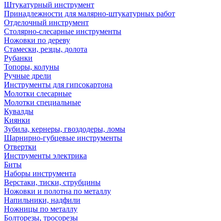
Штукатурный инструмент
Принадлежности для малярно-штукатурных работ
Отделочный инструмент
Столярно-слесарные инструменты
Ножовки по дереву
Стамески, резцы, долота
Рубанки
Топоры, колуны
Ручные дрели
Инструменты для гипсокартона
Молотки слесарные
Молотки специальные
Кувалды
Киянки
Зубила, кернеры, гвоздодеры, ломы
Шарнирно-губцевые инструменты
Отвертки
Инструменты электрика
Биты
Наборы инструмента
Верстаки, тиски, струбцины
Ножовки и полотна по металлу
Напильники, надфили
Ножницы по металлу
Болторезы, тросорезы