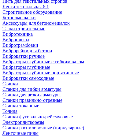
Нить для текстильных стропов
Лента текстильная 6:1
Строительное оборудование
Бетономешалки
Аксессуары для бетономешалок
Тачки строительные
Вибротехника
Виброплиты
Вибротрамбовки
Виброрейки для бетона
Виброкатки ручные
Вибраторы глубинные с гибким валом
Вибраторы глубинные
Вибраторы глубинные портативные
Виброкатки самоходные
Станки
Станки для гибки арматуры
Станки для резки арматуры
Станки правильно-отрезные
Станки токарные
Точила
Станки фуговально-рейсмусовые
Электроплиткорезы
Станки распиловочные (циркулярные)
Ленточные пилы