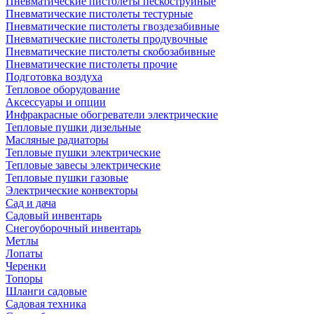
Пневматические пистолеты пескоструйные
Пневматические пистолеты тестурные
Пневматические пистолеты гвоздезабивные
Пневматические пистолеты продувочные
Пневматические пистолеты скобозабивные
Пневматические пистолеты прочие
Подготовка воздуха
Тепловое оборудование
Аксессуары и опции
Инфракрасные обогреватели электрические
Тепловые пушки дизельные
Масляные радиаторы
Тепловые пушки электрические
Тепловые завесы электрические
Тепловые пушки газовые
Электрические конвекторы
Сад и дача
Садовый инвентарь
Снегоуборочный инвентарь
Метлы
Лопаты
Черенки
Топоры
Шланги садовые
Садовая техника