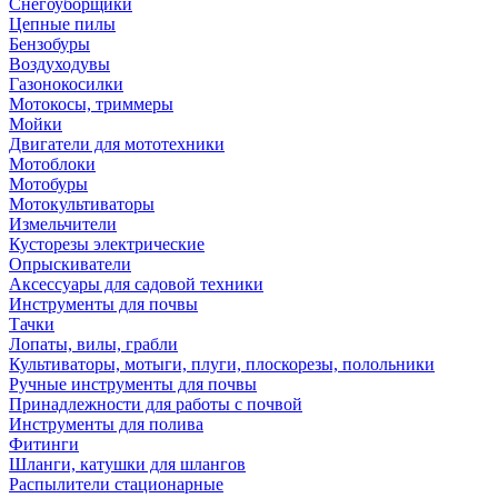
Снегоуборщики
Цепные пилы
Бензобуры
Воздуходувы
Газонокосилки
Мотокосы, триммеры
Мойки
Двигатели для мототехники
Мотоблоки
Мотобуры
Мотокультиваторы
Измельчители
Кусторезы электрические
Опрыскиватели
Аксессуары для садовой техники
Инструменты для почвы
Тачки
Лопаты, вилы, грабли
Культиваторы, мотыги, плуги, плоскорезы, полольники
Ручные инструменты для почвы
Принадлежности для работы с почвой
Инструменты для полива
Фитинги
Шланги, катушки для шлангов
Распылители стационарные