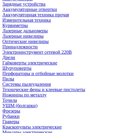
Зарядные устройства
Аккумуляторные отвертки
Аккумуляторная техника прочая
Измерительная техника
Курвиметры
Лазерные дальномеры
Лазерные нивелиры
Оптические нивелиры
Принадлежности
Электроинструмент сетевой 220В
Дрели
Гайковерты электрические
Шуруповерты
Перфораторы и отбойные молотки
Пилы
Системы пылеудаления
Технические фены и клеевые пистолеты
Ножницы по металлу
Точила
УШМ (болгарки)
Фрезеры
Рубанки
Граверы
Краскопульты электрические
Миксеры электрические