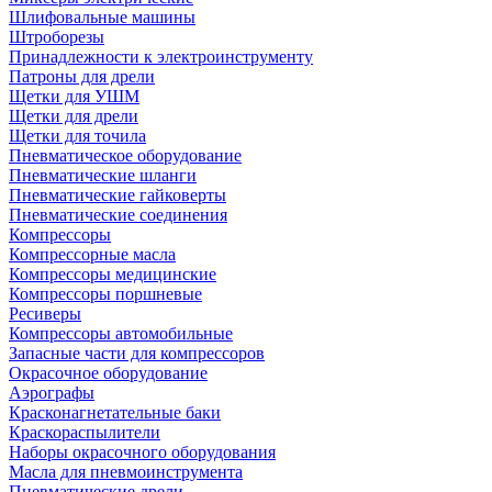
Шлифовальные машины
Штроборезы
Принадлежности к электроинструменту
Патроны для дрели
Щетки для УШМ
Щетки для дрели
Щетки для точила
Пневматическое оборудование
Пневматические шланги
Пневматические гайковерты
Пневматические соединения
Компрессоры
Компрессорные масла
Компрессоры медицинские
Компрессоры поршневые
Ресиверы
Компрессоры автомобильные
Запасные части для компрессоров
Окрасочное оборудование
Аэрографы
Красконагнетательные баки
Краскораспылители
Наборы окрасочного оборудования
Масла для пневмоинструмента
Пневматические дрели