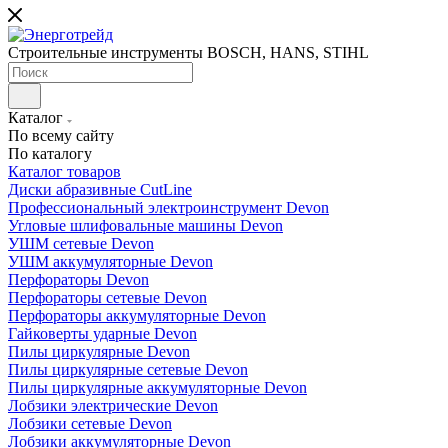
Строительные инструменты BOSCH, HANS, STIHL
Каталог
По всему сайту
По каталогу
Каталог товаров
Диски абразивные CutLine
Профессиональный электроинструмент Devon
Угловые шлифовальные машины Devon
УШМ сетевые Devon
УШМ аккумуляторные Devon
Перфораторы Devon
Перфораторы сетевые Devon
Перфораторы аккумуляторные Devon
Гайковерты ударные Devon
Пилы циркулярные Devon
Пилы циркулярные сетевые Devon
Пилы циркулярные аккумуляторные Devon
Лобзики электрические Devon
Лобзики сетевые Devon
Лобзики аккумуляторные Devon